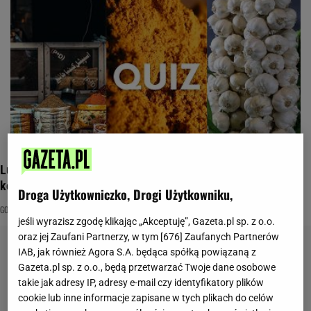
Lubisz gotować? Rozwiąż kulinarny quiz na literę c i zgarnij
komplet
Droga Użytkowniczko, Drogi Użytkowniku,
GOTOWANIE
JEDZENIE
KUCHNIA
jeśli wyrazisz zgodę klikając „Akceptuję”, Gazeta.pl sp. z o.o.
oraz jej Zaufani Partnerzy, w tym [
676
] Zaufanych Partnerów
IAB, jak również Agora S.A. będąca spółką powiązaną z
Gazeta.pl sp. z o.o., będą przetwarzać Twoje dane osobowe
takie jak adresy IP, adresy e-mail czy identyfikatory plików
cookie lub inne informacje zapisane w tych plikach do celów