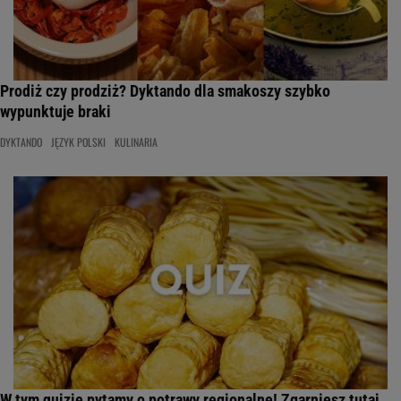
Prodiż czy prodziż? Dyktando dla smakoszy szybko
wypunktuje braki
DYKTANDO
JĘZYK POLSKI
KULINARIA
W tym quizie pytamy o potrawy regionalne! Zgarniesz tutaj