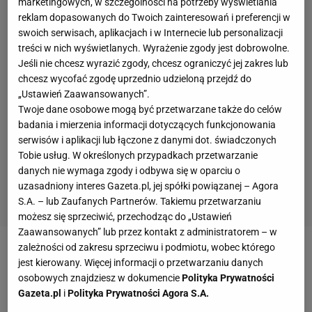
marketingowych, w szczególności na potrzeby wyświetlania
reklam dopasowanych do Twoich zainteresowań i preferencji w
swoich serwisach, aplikacjach i w Internecie lub personalizacji
treści w nich wyświetlanych. Wyrażenie zgody jest dobrowolne.
Jeśli nie chcesz wyrazić zgody, chcesz ograniczyć jej zakres lub
chcesz wycofać zgodę uprzednio udzieloną przejdź do
„Ustawień Zaawansowanych”.
Twoje dane osobowe mogą być przetwarzane także do celów
badania i mierzenia informacji dotyczących funkcjonowania
serwisów i aplikacji lub łączone z danymi dot. świadczonych
Tobie usług. W określonych przypadkach przetwarzanie
danych nie wymaga zgody i odbywa się w oparciu o
uzasadniony interes Gazeta.pl, jej spółki powiązanej – Agora
S.A. – lub Zaufanych Partnerów. Takiemu przetwarzaniu
możesz się sprzeciwić, przechodząc do „Ustawień
Zaawansowanych” lub przez kontakt z administratorem – w
zależności od zakresu sprzeciwu i podmiotu, wobec którego
jest kierowany. Więcej informacji o przetwarzaniu danych
osobowych znajdziesz w dokumencie
Polityka Prywatności
Gazeta.pl
i
Polityka Prywatności Agora S.A.