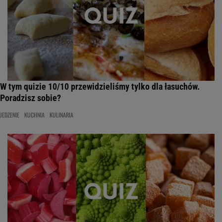
W tym quizie 10/10 przewidzieliśmy tylko dla łasuchów.
Poradzisz sobie?
JEDZENIE
KUCHNIA
KULINARIA