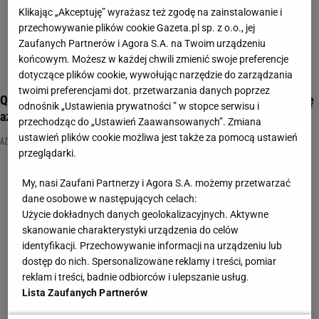
Klikając „Akceptuję” wyrażasz też zgodę na zainstalowanie i
przechowywanie plików cookie Gazeta.pl sp. z o.o., jej
Zaufanych Partnerów i Agora S.A. na Twoim urządzeniu
końcowym. Możesz w każdej chwili zmienić swoje preferencje
dotyczące plików cookie, wywołując narzędzie do zarządzania
twoimi preferencjami dot. przetwarzania danych poprzez
Quiz kulinarny dla prawdziwego smakosza. Pytamy o kuchnię
odnośnik „Ustawienia prywatności ” w stopce serwisu i
azjatycką
przechodząc do „Ustawień Zaawansowanych”. Zmiana
ustawień plików cookie możliwa jest także za pomocą ustawień
AZJA
JAPONIA
JEDZENIE
przeglądarki.
My, nasi Zaufani Partnerzy i Agora S.A. możemy przetwarzać
dane osobowe w następujących celach:
Użycie dokładnych danych geolokalizacyjnych. Aktywne
skanowanie charakterystyki urządzenia do celów
identyfikacji. Przechowywanie informacji na urządzeniu lub
dostęp do nich. Spersonalizowane reklamy i treści, pomiar
reklam i treści, badnie odbiorców i ulepszanie usług.
Lista Zaufanych Partnerów