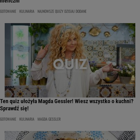
nieliczni
GOTOWANIE
KULINARIA
NAJNOWSZE QUIZY DZISIAJ DODANE
Ten quiz ułożyła Magda Gessler! Wiesz wszystko o kuchni?
Sprawdź się!
GOTOWANIE
KULINARIA
MAGDA GESSLER