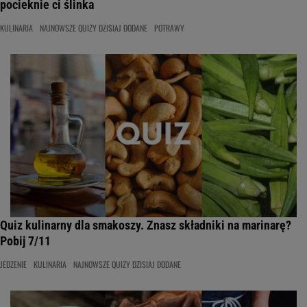
pocieknie ci ślinka
KULINARIA
NAJNOWSZE QUIZY DZISIAJ DODANE
POTRAWY
Quiz kulinarny dla smakoszy. Znasz składniki na marinarę?
Pobij 7/11
JEDZENIE
KULINARIA
NAJNOWSZE QUIZY DZISIAJ DODANE