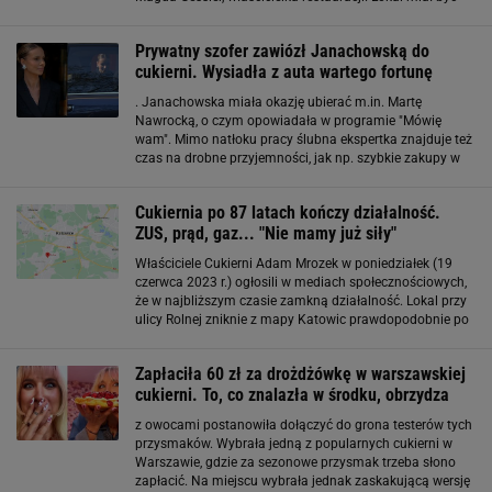
"ambasadą dobrych, słodkich i słonych smaków całego
kontynentu, które możesz zabrać
Prywatny szofer zawiózł Janachowską do
cukierni. Wysiadła z auta wartego fortunę
. Janachowska miała okazję ubierać m.in. Martę
Nawrocką, o czym opowiadała w programie "Mówię
wam". Mimo natłoku pracy ślubna ekspertka znajduje też
czas na drobne przyjemności, jak np. szybkie zakupy w
cukierni. Izabela Janachowska w luksusowym
samochodzie z szoferem Izabela Janachowska
Cukiernia po 87 latach kończy działalność.
podjechała ostatnio
ZUS, prąd, gaz... "Nie mamy już siły"
Właściciele Cukierni Adam Mrozek w poniedziałek (19
czerwca 2023 r.) ogłosili w mediach społecznościowych,
że w najbliższym czasie zamkną działalność. Lokal przy
ulicy Rolnej zniknie z mapy Katowic prawdopodobnie po
wakacjach. Katowice. Cukiernia kończy działalność po
87 latach. "Nie znamy
Zapłaciła 60 zł za drożdżówkę w warszawskiej
cukierni. To, co znalazła w środku, obrzydza
z owocami postanowiła dołączyć do grona testerów tych
przysmaków. Wybrała jedną z popularnych cukierni w
Warszawie, gdzie za sezonowe przysmak trzeba słono
zapłacić. Na miejscu wybrała jednak zaskakującą wersję