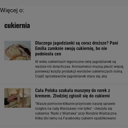
Więcej o:
cukiernia
Dlaczego jagodzianki są coraz droższe? Pani
Emilia zamknie swoją cukiernię, bo nie
podniosła cen
W wielu cukierniach tegoroczne ceny jagodzianek są
wyższe niż dotychczas. Konsumenci muszą płacić więcej,
ponieważ koszty produkcji wyrobów cukierniczych rosną.
Część sprzedawców jagodzianek stara się, aby
oferowane przez nich produkty nie były zbyt drogie.
Obecna sytuacja ekonomiczna w Polsce
Cała Polska szukała maszyny do rurek z
kremem. Złodziej zgłosił się do cukierni
"Wasze pomocne klikanie przyniosło naszej sprawie
rozgłos na całą Warszawę i nie tylko" - cieszyła się
cukiernia "Rurki z Wiatraka" przy Rondzie Wiatraczna.
Kilka dni temu na Facebooku cukierni opublikowano
wzruszającą historię maszyny, którą wykorzystuje
cukiernia do nabijania rurek bitą śmietaną