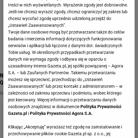
treści w nich wyświetlanych. Wyrażenie zgody jest dobrowolne.
Jeśli nie chcesz wyrazić zgody, chcesz ograniczyć jej zakres lub
chcesz wycofać zgodę uprzednio udzieloną przejdź do
„Ustawień Zaawansowanych”.
Twoje dane osobowe mogą być przetwarzane także do celów
badania i mierzenia informacji dotyczących funkcjonowania
serwisów i aplikacji lub łączone z danymi dot. świadczonych
Tobie usług. W określonych przypadkach przetwarzanie
danych nie wymaga zgody i odbywa się w oparciu o
uzasadniony interes Gazeta.pl, jej spółki powiązanej – Agora
S.A. – lub Zaufanych Partnerów. Takiemu przetwarzaniu
Najpyszniejsze ciasta. Rozpoznasz je po jednym kawałku?
możesz się sprzeciwić, przechodząc do „Ustawień
Quiz dla łasucha
Zaawansowanych” lub przez kontakt z administratorem – w
CIASTA DOMOWE
CUKIERNIA
KUCHNIA
zależności od zakresu sprzeciwu i podmiotu, wobec którego
jest kierowany. Więcej informacji o przetwarzaniu danych
osobowych znajdziesz w dokumencie
Polityka Prywatności
Gazeta.pl
i
Polityka Prywatności Agora S.A.
Klikając „Akceptuję” wyrażasz też zgodę na zainstalowanie i
przechowywanie plików cookie Gazeta.pl sp. z o.o., jej