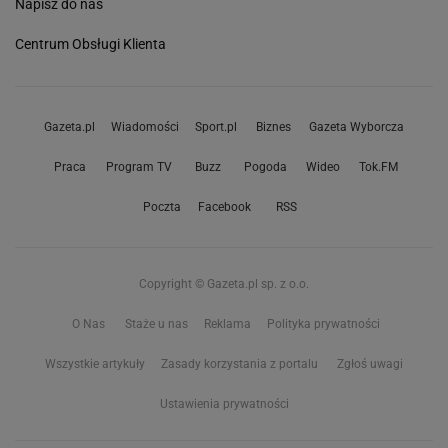
Napisz do nas
Centrum Obsługi Klienta
Gazeta.pl
Wiadomości
Sport.pl
Biznes
Gazeta Wyborcza
Praca
Program TV
Buzz
Pogoda
Wideo
Tok.FM
Poczta
Facebook
RSS
Copyright © Gazeta.pl sp. z o.o.
O Nas
Staże u nas
Reklama
Polityka prywatności
Wszystkie artykuły
Zasady korzystania z portalu
Zgłoś uwagi
Ustawienia prywatności