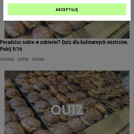
AKCEPTUJĘ
Poradzisz sobie w cukierni? Quiz dla kulinarnych mistrzów.
Pobij 9/16
CUKIERNIA
JEDZENIE
KUCHNIA