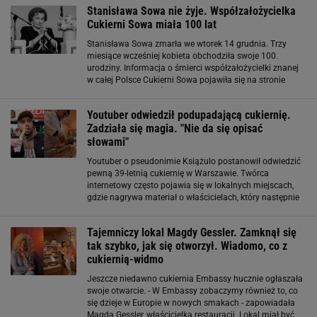
Stanisława Sowa nie żyje. Współzałożycielka
Cukierni Sowa miała 100 lat
Stanisława Sowa zmarła we wtorek 14 grudnia. Trzy
miesiące wcześniej kobieta obchodziła swoje 100.
urodziny. Informacja o śmierci współzałożycielki znanej
w całej Polsce Cukierni Sowa pojawiła się na stronie
przedsiębiorstwa. "Żegnamy naszą założycielkę" -
napisano na stronie. Stanisława Sowa
Youtuber odwiedził podupadającą cukiernię.
Zadziała się magia. "Nie da się opisać
słowami"
Youtuber o pseudonimie Książulo postanowił odwiedzić
pewną 39-letnią cukiernię w Warszawie. Twórca
internetowy często pojawia się w lokalnych miejscach,
gdzie nagrywa materiał o właścicielach, który następnie
publikuje w sieci. Tym razem postawił na lokal pana
Marka. Wszystko zaczęło się od
Tajemniczy lokal Magdy Gessler. Zamknął się
tak szybko, jak się otworzył. Wiadomo, co z
cukiernią-widmo
Jeszcze niedawno cukiernia Embassy hucznie ogłaszała
swoje otwarcie. - W Embassy zobaczymy również to, co
się dzieje w Europie w nowych smakach - zapowiadała
Magda Gessler, właścicielka restauracji. Lokal miał być