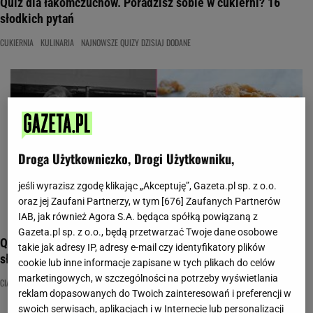
Quiz dla łakomczuchów. Poradzisz sobie w cukierni? 16
słodkich pytań
CUKIERNIA
KULINARIA
NAJNOWSZE QUIZY DZISIAJ DODANE
Droga Użytkowniczko, Drogi Użytkowniku,
jeśli wyrazisz zgodę klikając „Akceptuję”, Gazeta.pl sp. z o.o.
oraz jej Zaufani Partnerzy, w tym [
676
] Zaufanych Partnerów
IAB, jak również Agora S.A. będąca spółką powiązaną z
Gazeta.pl sp. z o.o., będą przetwarzać Twoje dane osobowe
Quiz dla łakomczuchów. Poradzisz sobie w cukierni? 16
takie jak adresy IP, adresy e-mail czy identyfikatory plików
słodkich pytań
cookie lub inne informacje zapisane w tych plikach do celów
marketingowych, w szczególności na potrzeby wyświetlania
CIASTO
CUKIERNIA
DESERY
reklam dopasowanych do Twoich zainteresowań i preferencji w
swoich serwisach, aplikacjach i w Internecie lub personalizacji