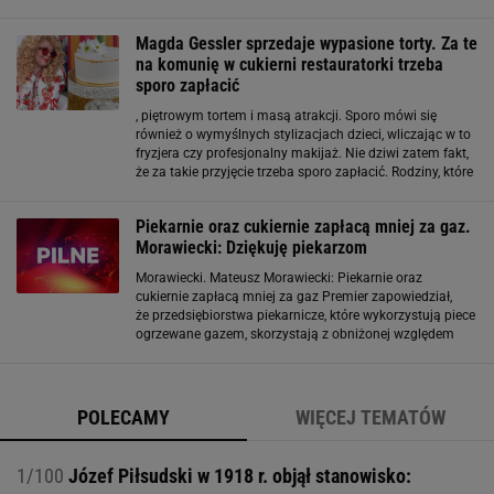
drożdżówki z samymi poziomkami. Bardzo szybko
pożałowała jednak swojej decyzji, czym podzieliła
Magda Gessler sprzedaje wypasione torty. Za te
na komunię w cukierni restauratorki trzeba
sporo zapłacić
, piętrowym tortem i masą atrakcji. Sporo mówi się
również o wymyślnych stylizacjach dzieci, wliczając w to
fryzjera czy profesjonalny makijaż. Nie dziwi zatem fakt,
że za takie przyjęcie trzeba sporo zapłacić. Rodziny, które
chcą zamówić tort ze znanej cukierni należącej do
Magdy Gessler, muszą liczyć
Piekarnie oraz cukiernie zapłacą mniej za gaz.
Morawiecki: Dziękuję piekarzom
Morawiecki. Mateusz Morawiecki: Piekarnie oraz
cukiernie zapłacą mniej za gaz Premier zapowiedział,
że przedsiębiorstwa piekarnicze, które wykorzystują piece
ogrzewane gazem, skorzystają z obniżonej względem
cen rynkowej, opłaty za gaz. Ceny mają zostać
zamrożone na poziomie 200,17 zł za MWh.
- Proponowane
POLECAMY
WIĘCEJ TEMATÓW
1/100
Józef Piłsudski w 1918 r. objął stanowisko: