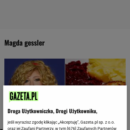
magda gessler
Droga Użytkowniczko, Drogi Użytkowniku,
jeśli wyrazisz zgodę klikając „Akceptuję”, Gazeta.pl sp. z o.o.
oraz jej Zaufani Partnerzy, w tym [
676
] Zaufanych Partnerów