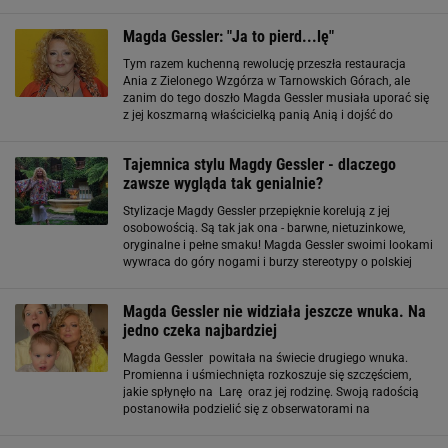
są również wykorzystywane przez widzów programu.
Barszcz czerwony Magdy Gessler Jednym z odcinków
Magda Gessler: "Ja to pierd...lę"
Tym razem kuchenną rewolucję przeszła restauracja
Ania z Zielonego Wzgórza w Tarnowskich Górach, ale
zanim do tego doszło Magda Gessler musiała uporać się
z jej koszmarną właścicielką panią Anią i dojść do
porozumienia z panem Bogdanem. Pani Ania to typ,
który wie lepiej nawet jak nic nie wie, a
Tajemnica stylu Magdy Gessler - dlaczego
zawsze wygląda tak genialnie?
Stylizacje Magdy Gessler przepięknie korelują z jej
osobowością. Są tak jak ona - barwne, nietuzinkowe,
oryginalne i pełne smaku! Magda Gessler swoimi lookami
wywraca do góry nogami i burzy stereotypy o polskiej
modzie. Jej zestawy zawsze cieszą oko i wprowadzają w
dobry nastrój. Brak w
Magda Gessler nie widziała jeszcze wnuka. Na
jedno czeka najbardziej
Magda Gessler powitała na świecie drugiego wnuka.
Promienna i uśmiechnięta rozkoszuje się szczęściem,
jakie spłynęło na Larę oraz jej rodzinę. Swoją radością
postanowiła podzielić się z obserwatorami na
Instagramie. Nagrała wzruszający filmik z
podziękowaniami. Magda Gessler nie widziała