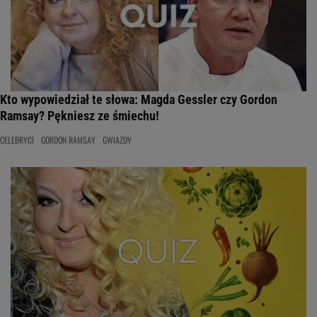
Kto wypowiedział te słowa: Magda Gessler czy Gordon
Ramsay? Pękniesz ze śmiechu!
CELEBRYCI
GORDON RAMSAY
GWIAZDY