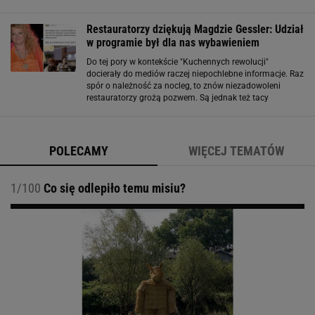
Titanicu! Nie ma tu ani dobrego jedzenia ani nic -
skomentowała. W takich warunkach trudno
Restauratorzy dziękują Magdzie Gessler: Udział
w programie był dla nas wybawieniem
Do tej pory w kontekście "Kuchennych rewolucji"
docierały do mediów raczej niepochlebne informacje. Raz
spór o należność za nocleg, to znów niezadowoleni
restauratorzy grożą pozwem. Są jednak też tacy
uczestnicy show, którzy nie kryją zadowolenia z wizyty
Magdy Gessler. Właściciele restauracji
POLECAMY
WIĘCEJ TEMATÓW
1/100
Co się odlepiło temu misiu?