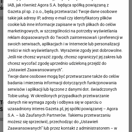
Trudny quiz kulinarny dla mistrzów kuchni. Zdołasz pobić
IAB, jak również Agora S.A. będąca spółką powiązaną z
średnią 7/12?
Gazeta.pl sp. z o.o., będą przetwarzać Twoje dane osobowe
GOTOWANIE
JEDZENIE
KUCHNIA
takie jak adresy IP, adresy e-mail czy identyfikatory plików
cookie lub inne informacje zapisane w tych plikach do celów
marketingowych, w szczególności na potrzeby wyświetlania
reklam dopasowanych do Twoich zainteresowań i preferencji w
swoich serwisach, aplikacjach i w Internecie lub personalizacji
treści w nich wyświetlanych. Wyrażenie zgody jest dobrowolne.
Jeśli nie chcesz wyrazić zgody, chcesz ograniczyć jej zakres lub
chcesz wycofać zgodę uprzednio udzieloną przejdź do
„Ustawień Zaawansowanych”.
Twoje dane osobowe mogą być przetwarzane także do celów
badania i mierzenia informacji dotyczących funkcjonowania
serwisów i aplikacji lub łączone z danymi dot. świadczonych
Tobie usług. W określonych przypadkach przetwarzanie
Ten quiz ułożyła Magda Gessler! Wiesz wszystko o kuchni?
danych nie wymaga zgody i odbywa się w oparciu o
Sprawdź się!
uzasadniony interes Gazeta.pl, jej spółki powiązanej – Agora
S.A. – lub Zaufanych Partnerów. Takiemu przetwarzaniu
GOTOWANIE
KULINARIA
MAGDA GESSLER
możesz się sprzeciwić, przechodząc do „Ustawień
Zaawansowanych” lub przez kontakt z administratorem – w