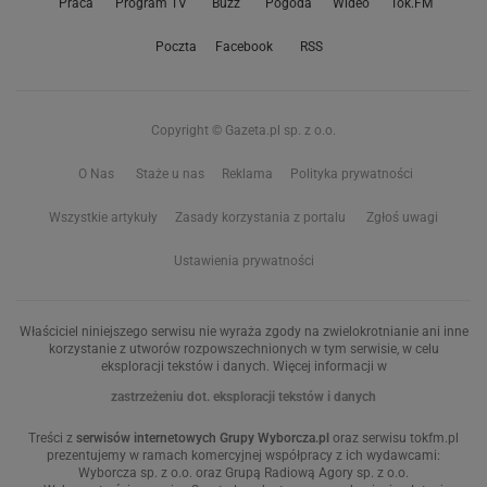
Praca
Program TV
Buzz
Pogoda
Wideo
Tok.FM
Poczta
Facebook
RSS
Copyright © Gazeta.pl sp. z o.o.
O Nas
Staże u nas
Reklama
Polityka prywatności
Wszystkie artykuły
Zasady korzystania z portalu
Zgłoś uwagi
Ustawienia prywatności
Właściciel niniejszego serwisu nie wyraża zgody na zwielokrotnianie ani inne
korzystanie z utworów rozpowszechnionych w tym serwisie, w celu
eksploracji tekstów i danych. Więcej informacji w
zastrzeżeniu dot. eksploracji tekstów i danych
Treści z
serwisów internetowych Grupy Wyborcza.pl
oraz serwisu tokfm.pl
prezentujemy w ramach komercyjnej współpracy z ich wydawcami:
Wyborcza sp. z o.o. oraz Grupą Radiową Agory sp. z o.o.