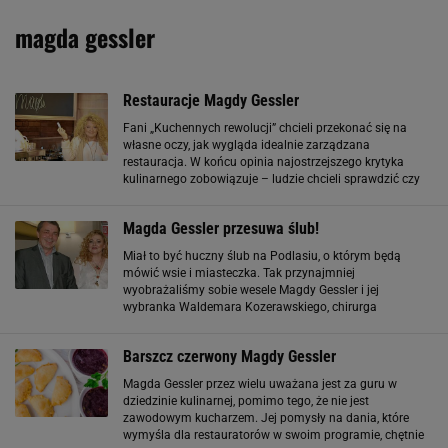
magda gessler
Restauracje Magdy Gessler
Fani „Kuchennych rewolucji” chcieli przekonać się na
własne oczy, jak wygląda idealnie zarządzana
restauracja. W końcu opinia najostrzejszego krytyka
kulinarnego zobowiązuje – ludzie chcieli sprawdzić czy
restauracje Magdy Gessler rzeczywiście są godne
polecenia i naśladowania
Magda Gessler przesuwa ślub!
Miał to być huczny ślub na Podlasiu, o którym będą
mówić wsie i miasteczka. Tak przynajmniej
wyobrażaliśmy sobie wesele Magdy Gessler i jej
wybranka Waldemara Kozerawskiego, chirurga
medycyny estetycznej. Niestety, para odłożyła to na
później. Jak informuje "Twoje Imperium", Magda Gessler
Barszcz czerwony Magdy Gessler
Magda Gessler przez wielu uważana jest za guru w
dziedzinie kulinarnej, pomimo tego, że nie jest
zawodowym kucharzem. Jej pomysły na dania, które
wymyśla dla restauratorów w swoim programie, chętnie