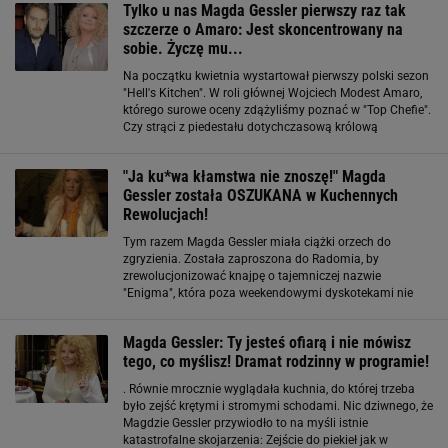
Tylko u nas Magda Gessler pierwszy raz tak
szczerze o Amaro: Jest skoncentrowany na
sobie. Życzę mu...
Na początku kwietnia wystartował pierwszy polski sezon
"Hell's Kitchen". W roli głównej Wojciech Modest Amaro,
którego surowe oceny zdążyliśmy poznać w "Top Chefie".
Czy strąci z piedestału dotychczasową królową
kulinarnych programów, Magdę Gessler? Czy ona sama
czuje, że ktoś depcze jej po piętach
"Ja ku*wa kłamstwa nie znoszę!" Magda
Gessler została OSZUKANA w Kuchennych
Rewolucjach!
Tym razem Magda Gessler miała ciążki orzech do
zgryzienia. Została zaproszona do Radomia, by
zrewolucjonizować knajpę o tajemniczej nazwie
"Enigma", która poza weekendowymi dyskotekami nie
przynosi żadnych zysków. Właściciele wyraźnie nie mieli
pomysłu na to, w którą stronę lokal gastronomiczny
Magda Gessler: Ty jesteś ofiarą i nie mówisz
tego, co myślisz! Dramat rodzinny w programie!
. Równie mrocznie wyglądała kuchnia, do której trzeba
było zejść krętymi i stromymi schodami. Nic dziwnego, że
Magdzie Gessler przywiodło to na myśli istnie
katastrofalne skojarzenia: Zejście do piekieł jak w