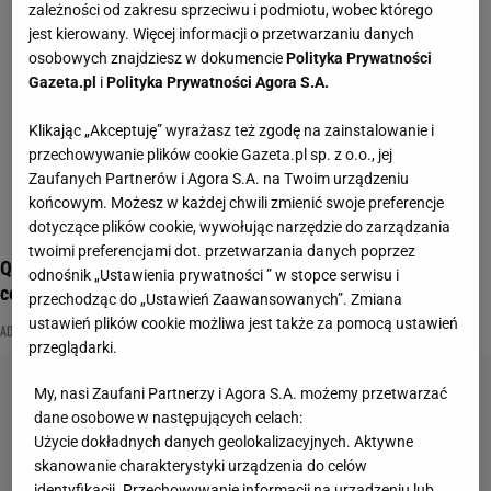
zależności od zakresu sprzeciwu i podmiotu, wobec którego
jest kierowany. Więcej informacji o przetwarzaniu danych
osobowych znajdziesz w dokumencie
Polityka Prywatności
Gazeta.pl
i
Polityka Prywatności Agora S.A.
Klikając „Akceptuję” wyrażasz też zgodę na zainstalowanie i
przechowywanie plików cookie Gazeta.pl sp. z o.o., jej
Zaufanych Partnerów i Agora S.A. na Twoim urządzeniu
końcowym. Możesz w każdej chwili zmienić swoje preferencje
dotyczące plików cookie, wywołując narzędzie do zarządzania
twoimi preferencjami dot. przetwarzania danych poprzez
Quiz: Architekt, malarka, neurolog, czyli kim z zawodu są ci
odnośnik „Ustawienia prywatności ” w stopce serwisu i
celebryci?
przechodząc do „Ustawień Zaawansowanych”. Zmiana
ustawień plików cookie możliwa jest także za pomocą ustawień
ADAM MAŁYSZ
CELEBRYCI
MAGDA GESSLER
przeglądarki.
My, nasi Zaufani Partnerzy i Agora S.A. możemy przetwarzać
dane osobowe w następujących celach:
Użycie dokładnych danych geolokalizacyjnych. Aktywne
skanowanie charakterystyki urządzenia do celów
identyfikacji. Przechowywanie informacji na urządzeniu lub