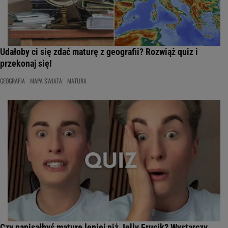
Udałoby ci się zdać maturę z geografii? Rozwiąż quiz i
przekonaj się!
GEOGRAFIA
MAPA ŚWIATA
MATURA
Czy napisałbyś maturę lepiej niż Jelly Frucik? Wystarczy