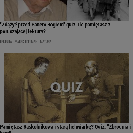
"Zdążyć przed Panem Bogiem" quiz. Ile pamiętasz z
poruszającej lektury?
LEKTURA
MAREK EDELMAN
MATURA
Pamiętasz Raskolnikowa i starą lichwiarkę? Quiz: "Zbrodnia i