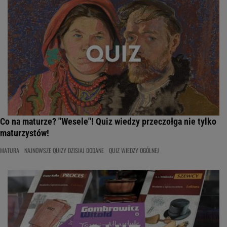
Co na maturze? "Wesele"! Quiz wiedzy przeczołga nie tylko
maturzystów!
MATURA
NAJNOWSZE QUIZY DZISIAJ DODANE
QUIZ WIEDZY OGÓLNEJ