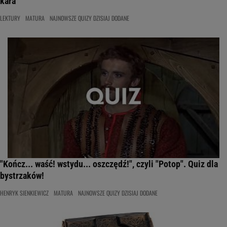
kara"
LEKTURY
MATURA
NAJNOWSZE QUIZY DZISIAJ DODANE
"Kończ... waść! wstydu... oszczędź!", czyli "Potop". Quiz dla
bystrzaków!
HENRYK SIENKIEWICZ
MATURA
NAJNOWSZE QUIZY DZISIAJ DODANE