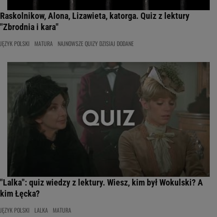
Raskolnikow, Alona, Lizawieta, katorga. Quiz z lektury
"Zbrodnia i kara"
JĘZYK POLSKI
MATURA
NAJNOWSZE QUIZY DZISIAJ DODANE
"Lalka": quiz wiedzy z lektury. Wiesz, kim był Wokulski? A
kim Łęcka?
JĘZYK POLSKI
LALKA
MATURA