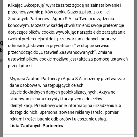
Klikając „Akceptuję” wyrażasz też zgodę na zainstalowanie i
przechowywanie plików cookie Gazeta.pl sp. z o.o., jej
Zaufanych Partnerów i Agora S.A. na Twoim urządzeniu
końcowym. Możesz w każdej chwili zmienić swoje preferencje
dotyczące plików cookie, wywołując narzędzie do zarządzania
twoimi preferencjami dot. przetwarzania danych poprzez
Quiz. Lektury na maturę. Sprawdź, czy rozwiążesz te zadania
odnośnik „Ustawienia prywatności ” w stopce serwisu i
bezbłędnie!
przechodząc do „Ustawień Zaawansowanych”. Zmiana
ustawień plików cookie możliwa jest także za pomocą ustawień
JĘZYK POLSKI
LEKTURA
MATURA
przeglądarki.
My, nasi Zaufani Partnerzy i Agora S.A. możemy przetwarzać
dane osobowe w następujących celach:
Użycie dokładnych danych geolokalizacyjnych. Aktywne
skanowanie charakterystyki urządzenia do celów
identyfikacji. Przechowywanie informacji na urządzeniu lub
dostęp do nich. Spersonalizowane reklamy i treści, pomiar
reklam i treści, badnie odbiorców i ulepszanie usług.
Lista Zaufanych Partnerów