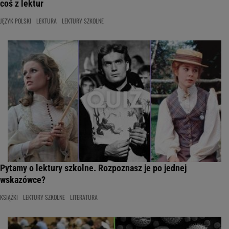
coś z lektur
JĘZYK POLSKI
LEKTURA
LEKTURY SZKOLNE
Pytamy o lektury szkolne. Rozpoznasz je po jednej
wskazówce?
KSIĄŻKI
LEKTURY SZKOLNE
LITERATURA