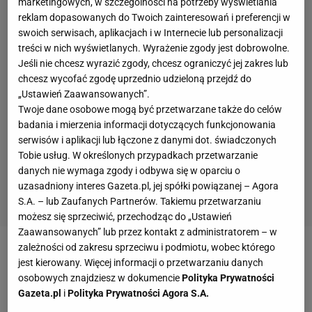
marketingowych, w szczególności na potrzeby wyświetlania
reklam dopasowanych do Twoich zainteresowań i preferencji w
swoich serwisach, aplikacjach i w Internecie lub personalizacji
treści w nich wyświetlanych. Wyrażenie zgody jest dobrowolne.
Jeśli nie chcesz wyrazić zgody, chcesz ograniczyć jej zakres lub
chcesz wycofać zgodę uprzednio udzieloną przejdź do
„Ustawień Zaawansowanych”.
Twoje dane osobowe mogą być przetwarzane także do celów
badania i mierzenia informacji dotyczących funkcjonowania
serwisów i aplikacji lub łączone z danymi dot. świadczonych
Tobie usług. W określonych przypadkach przetwarzanie
danych nie wymaga zgody i odbywa się w oparciu o
uzasadniony interes Gazeta.pl, jej spółki powiązanej – Agora
S.A. – lub Zaufanych Partnerów. Takiemu przetwarzaniu
możesz się sprzeciwić, przechodząc do „Ustawień
Zaawansowanych” lub przez kontakt z administratorem – w
zależności od zakresu sprzeciwu i podmiotu, wobec którego
jest kierowany. Więcej informacji o przetwarzaniu danych
osobowych znajdziesz w dokumencie
Polityka Prywatności
Gazeta.pl
i
Polityka Prywatności Agora S.A.