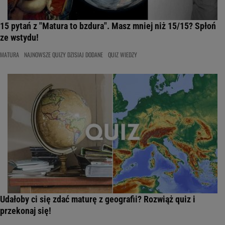
15 pytań z "Matura to bzdura". Masz mniej niż 15/15? Spłoń
ze wstydu!
MATURA
NAJNOWSZE QUIZY DZISIAJ DODANE
QUIZ WIEDZY
Udałoby ci się zdać maturę z geografii? Rozwiąż quiz i
przekonaj się!