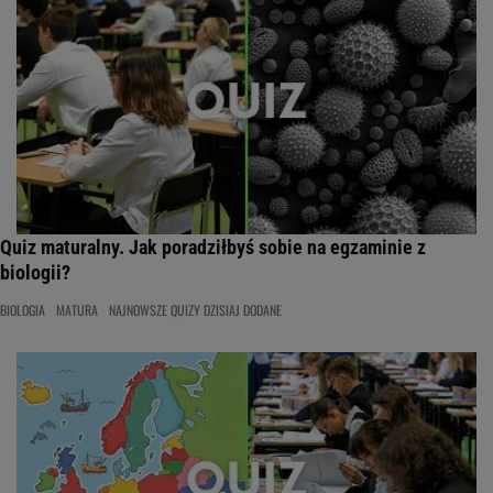
Quiz maturalny. Jak poradziłbyś sobie na egzaminie z
biologii?
BIOLOGIA
MATURA
NAJNOWSZE QUIZY DZISIAJ DODANE