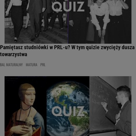
Pamiętasz studniówki w PRL-u? W tym quizie zwycięży dusza
towarzystwa
BAL MATURALNY
MATURA
PRL