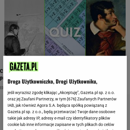
Czy szkolna wiedza uleciała Ci już z głowy? Rozwiąż quiz i
przekonaj się
Droga Użytkowniczko, Drogi Użytkowniku,
EDUKACJA
MATURA
QUIZ WIEDZY
jeśli wyrazisz zgodę klikając „Akceptuję”, Gazeta.pl sp. z o.o.
oraz jej Zaufani Partnerzy, w tym [
676
] Zaufanych Partnerów
IAB, jak również Agora S.A. będąca spółką powiązaną z
Gazeta.pl sp. z o.o., będą przetwarzać Twoje dane osobowe
takie jak adresy IP, adresy e-mail czy identyfikatory plików
cookie lub inne informacje zapisane w tych plikach do celów