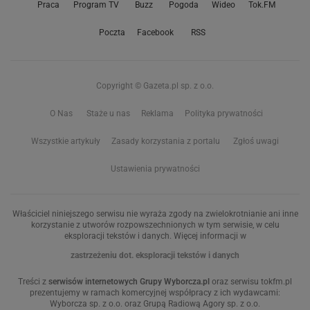
Praca
Program TV
Buzz
Pogoda
Wideo
Tok.FM
Poczta
Facebook
RSS
Copyright © Gazeta.pl sp. z o.o.
O Nas
Staże u nas
Reklama
Polityka prywatności
Wszystkie artykuły
Zasady korzystania z portalu
Zgłoś uwagi
Ustawienia prywatności
Właściciel niniejszego serwisu nie wyraża zgody na zwielokrotnianie ani inne
korzystanie z utworów rozpowszechnionych w tym serwisie, w celu
eksploracji tekstów i danych. Więcej informacji w
zastrzeżeniu dot. eksploracji tekstów i danych
Treści z
serwisów internetowych Grupy Wyborcza.pl
oraz serwisu tokfm.pl
prezentujemy w ramach komercyjnej współpracy z ich wydawcami:
Wyborcza sp. z o.o. oraz Grupą Radiową Agory sp. z o.o.