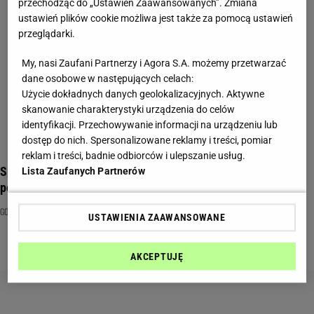
przechodząc do „Ustawień Zaawansowanych”. Zmiana
ustawień plików cookie możliwa jest także za pomocą ustawień
przeglądarki.
My, nasi Zaufani Partnerzy i Agora S.A. możemy przetwarzać
dane osobowe w następujących celach:
Użycie dokładnych danych geolokalizacyjnych. Aktywne
skanowanie charakterystyki urządzenia do celów
identyfikacji. Przechowywanie informacji na urządzeniu lub
dostęp do nich. Spersonalizowane reklamy i treści, pomiar
reklam i treści, badnie odbiorców i ulepszanie usług.
Sprawdź, czy możesz zostać MasterChefem. Pytamy o
Lista Zaufanych Partnerów
potrawy na literę "m"
GOTOWANIE
MASTERCHEF
QUIZ KULINARNY
USTAWIENIA ZAAWANSOWANE
AKCEPTUJĘ