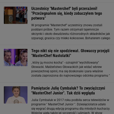
porannych i nie kontaktowała się z rodzicami. Jak ustalił
"Fakt", ciało Aleksandry znaleziono
Uczestnicy "Masterchef" byli przerażeni!
"Przeżegnałem się, kiedy zobaczyłem tego
potwora"
W programie "Masterchef" uczestnicy znowu zostali
poddani próbie. Tym razem otrzymali tajemnicze
skrzynki i około dwudziestu różnorodnych składników jak
szparagi, grasica czy mleko kokosowe. Bohaterem całego
dania miało być właśnie to, co znajduje się w skrzynce...
żywy homar! Większość uczestników
Tego nikt się nie spodziewał. Głowaccy przejęli
"MasterChef Nastolatki"
, który ją mocno kocha" - oznajmił "wychillowany"
Głowacki. Małżeństwo Głowackich jak widać wbrew
powszechnej opinii, ma się doskonale i para właśnie
została zaproszona do najnowszego odcinka programu "
MasterChef Nastolatki ". W jakiej roli tym razem?
Sprawdźcie. "MasterChef
Pamiętacie Julię Cymbaluk? To zwyciężczyni
Nastolatki". Agnieszka Głowacka
"MasterChef Junior". Tak dziś wygląda
Julia Cymbaluk w 2017 roku podbiła serca telewidzów w
programie " MasterChef Junior ". Dziesięciolatce udało
się wygrać drugą edycję programu dla młodych kucharzy.
Widzów ujęła także jej szczerość i uśmiech. W show