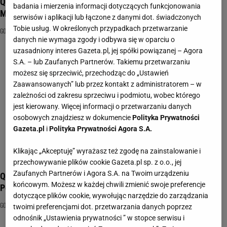
Quiz - ile wiesz o gotowaniu? Poradziłbyś sobie w
badania i mierzenia informacji dotyczących funkcjonowania
MasterChefie?
serwisów i aplikacji lub łączone z danymi dot. świadczonych
Tobie usług. W określonych przypadkach przetwarzanie
GOTOWANIE
KULINARIA
MASTERCHEF
danych nie wymaga zgody i odbywa się w oparciu o
uzasadniony interes Gazeta.pl, jej spółki powiązanej – Agora
S.A. – lub Zaufanych Partnerów. Takiemu przetwarzaniu
możesz się sprzeciwić, przechodząc do „Ustawień
Zaawansowanych” lub przez kontakt z administratorem – w
zależności od zakresu sprzeciwu i podmiotu, wobec którego
jest kierowany. Więcej informacji o przetwarzaniu danych
osobowych znajdziesz w dokumencie
Polityka Prywatności
Gazeta.pl
i
Polityka Prywatności Agora S.A.
Klikając „Akceptuję” wyrażasz też zgodę na zainstalowanie i
przechowywanie plików cookie Gazeta.pl sp. z o.o., jej
Zaufanych Partnerów i Agora S.A. na Twoim urządzeniu
Quiz kulinarny oceni, czy miałbyś szansę w MasterChefie.
końcowym. Możesz w każdej chwili zmienić swoje preferencje
Pobijesz 7/11?
dotyczące plików cookie, wywołując narzędzie do zarządzania
GOTOWANIE
KULINARIA
MASTERCHEF
twoimi preferencjami dot. przetwarzania danych poprzez
odnośnik „Ustawienia prywatności ” w stopce serwisu i