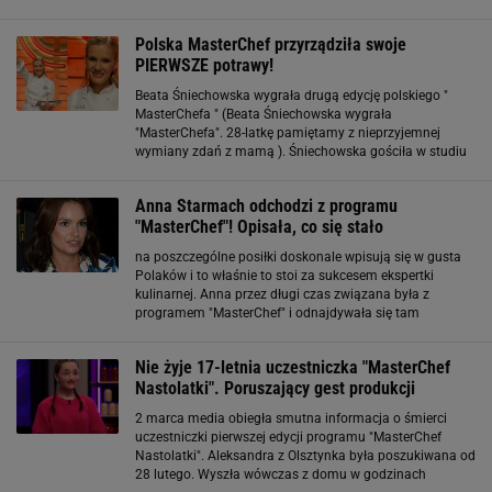
w poprzednich latach na miano MasterChefa w kategorii
Junior zapracowali: Natalia Paździor
Polska MasterChef przyrządziła swoje
PIERWSZE potrawy!
Beata Śniechowska wygrała drugą edycję polskiego "
MasterChefa " (Beata Śniechowska wygrała
"MasterChefa". 28-latkę pamiętamy z nieprzyjemnej
wymiany zdań z mamą ). Śniechowska gościła w studiu
"Dzień dobry TVN", w którym już jako polska MasterChef,
przyrządziła swoje pierwsze potrawy. Uczestniczka
Anna Starmach odchodzi z programu
"MasterChef"! Opisała, co się stało
na poszczególne posiłki doskonale wpisują się w gusta
Polaków i to właśnie to stoi za sukcesem ekspertki
kulinarnej. Anna przez długi czas związana była z
programem "MasterChef" i odnajdywała się tam
doskonale. Przyszedł jednak czas na zmiany. Anna
Starmach kończy pewien etap. Nie zobaczymy jej już w
Nie żyje 17-letnia uczestniczka "MasterChef
programie
Nastolatki". Poruszający gest produkcji
2 marca media obiegła smutna informacja o śmierci
uczestniczki pierwszej edycji programu "MasterChef
Nastolatki". Aleksandra z Olsztynka była poszukiwana od
28 lutego. Wyszła wówczas z domu w godzinach