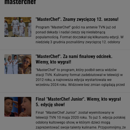
masterchef
"MasterChef". Znamy zwycięzcę 12. sezonu!
Program "MasterChef" gości na antenie TVN już od
ponad dekady i nadal cieszy się niesłabnącą
popularnością. Format doczekał się kilkunastu edycji. W
niedzielę 3 grudnia poznaliśmy zwycięzcę 12. odsłony
kulinarnego show. Kto zdobył tytuł "Mistrza Kuchni", 100
tys. zł i kontrakt na własną książkę
"MasterChef". Za nami finałowy odcinek.
Wiemy, kto wygrał!
"MasterChef" to program, który podbił serca widzów
stacji TVN. Kulinarny format zadebiutował w telewizji w
2012 roku, a najnowsza edycja wystartowała we
wrześniu 2024 roku. Widzowie bez zmian oglądają przed
ekranami ulubionych jurorów, czyli Michela Morana oraz
Magdę Gessler. Z produkcji odeszła
Finał "MasterChef Junior". Wiemy, kto wygrał
5. edycję show!
Finał "MasterChef Junior" został wyemitowany w
telewizji TVN 10 maja 2020 roku. To już 5. edycja polskiej
odsłony kultowego show, w którym dzieci mogą
zaprezentować swoje talenty kulinarne. Przypomnijmy, że