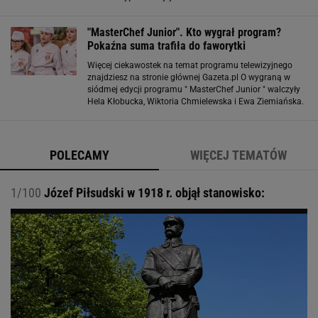
mówiła, że gotować nauczyła się od mamy i babci.
Postanowiliśmy sprawdzić
"MasterChef Junior". Kto wygrał program?
Pokaźna suma trafiła do faworytki
Więcej ciekawostek na temat programu telewizyjnego
znajdziesz na stronie głównej Gazeta.pl O wygraną w
siódmej edycji programu " MasterChef Junior " walczyły
Hela Kłobucka, Wiktoria Chmielewska i Ewa Ziemiańska.
Jurorzy zwyciężczynią ogłosili pierwszą z nich, na co
dziewczynka zareagowała piskiem
POLECAMY
WIĘCEJ TEMATÓW
1/100
Józef Piłsudski w 1918 r. objął stanowisko: