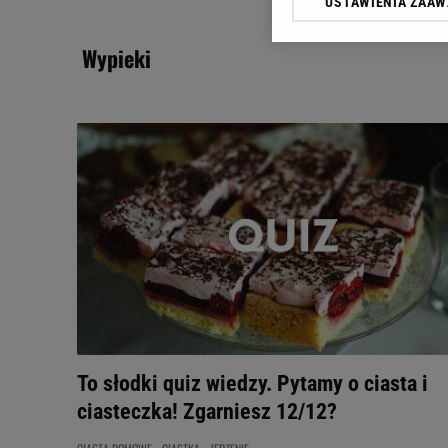
USTAWIENIA ZAA
Klikając „Akceptuję” wyra
Zaufanych Partnerów i A
wypieki
dotyczące plików cookie,
odnośnik „Ustawienia pr
plików cookie możliwa je
My, nasi Zaufani Partne
Użycie dokładnych danych
Przechowywanie informacji
badnie odbiorców i uleps
To słodki quiz wiedzy. Pytamy o ciasta i
ciasteczka! Zgarniesz 12/12?