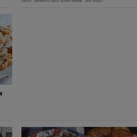
CIASTA
NAJNOWSZE QUIZY DZISIAJ DODANE
QUIZ WIEDZY
w