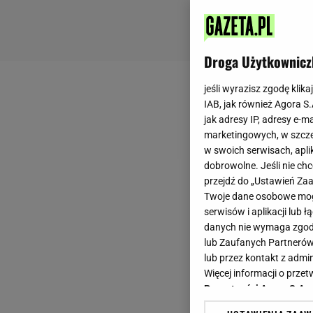
Droga Użytkownicz
jeśli wyrazisz zgodę klika
IAB, jak również Agora S
jak adresy IP, adresy e-m
marketingowych, w szcze
w swoich serwisach, aplik
dobrowolne. Jeśli nie ch
przejdź do „Ustawień Z
Twoje dane osobowe mogą
serwisów i aplikacji lub
danych nie wymaga zgody 
lub Zaufanych Partnerów
lub przez kontakt z admi
Więcej informacji o prz
Prywatności Agora S.A.