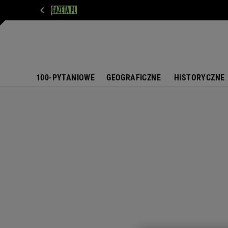
WIADOMOŚCI
NEXT
SPORT
PLOTEK
D
100-PYTANIOWE
GEOGRAFICZNE
HISTORYCZNE