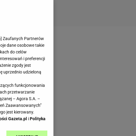
6
] Zaufanych Partnerów
woje dane osobowe takie
likach do celów
teresowań i preferencji
ażenie zgody jest
dę uprzednio udzieloną
yczących funkcjonowania
kach przetwarzanie
ązanej – Agora S.A. –
awień Zaawansowanych”
go jest kierowany.
ości Gazeta.pl
i
Polityka