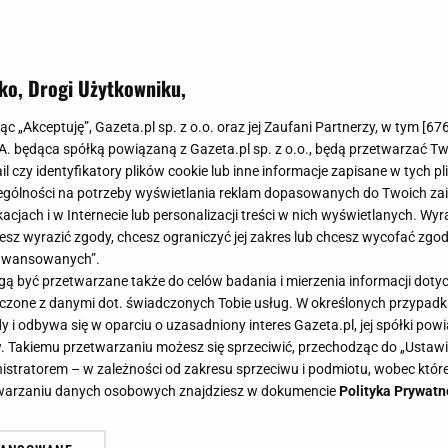
ko, Drogi Użytkowniku,
jąc „Akceptuję”, Gazeta.pl sp. z o.o. oraz jej Zaufani Partnerzy, w tym [
67
.A. będąca spółką powiązaną z Gazeta.pl sp. z o.o., będą przetwarzać T
ail czy identyfikatory plików cookie lub inne informacje zapisane w tych p
gólności na potrzeby wyświetlania reklam dopasowanych do Twoich zain
acjach i w Internecie lub personalizacji treści w nich wyświetlanych. Wyr
cesz wyrazić zgody, chcesz ograniczyć jej zakres lub chcesz wycofać zgo
aawansowanych”.
 być przetwarzane także do celów badania i mierzenia informacji dot
 łączone z danymi dot. świadczonych Tobie usług. W określonych przypad
i odbywa się w oparciu o uzasadniony interes Gazeta.pl, jej spółki powi
. Takiemu przetwarzaniu możesz się sprzeciwić, przechodząc do „Ust
nistratorem – w zależności od zakresu sprzeciwu i podmiotu, wobec które
etwarzaniu danych osobowych znajdziesz w dokumencie
Polityka Prywatn