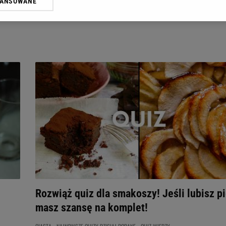
WANSOWANE
żasz też zgodę na zainstalowanie i przechowywanie plików cookie Gazeta.p
gora S.A. na Twoim urządzeniu końcowym. Możesz w każdej chwili zmien
 wywołując narzędzie do zarządzania twoimi preferencjami dot. przetw
ywatności ” w stopce serwisu i przechodząc do „Ustawień Zaawansowan
st także za pomocą ustawień przeglądarki.
rzy i Agora S.A. możemy przetwarzać dane osobowe w następujących cel
 geolokalizacyjnych. Aktywne skanowanie charakterystyki urządzenia do
 na urządzeniu lub dostęp do nich. Spersonalizowane reklamy i treści, p
zanie usług.
Lista Zaufanych Partnerów
Rozwiąż quiz dla smakoszy! Jeśli lubisz pi
masz szansę na komplet!