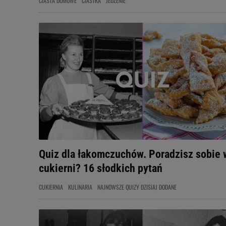
CIASTA DOMOWE
CIASTKA
JEDZENIE
Quiz dla łakomczuchów. Poradzisz sobie 
cukierni? 16 słodkich pytań
CUKIERNIA
KULINARIA
NAJNOWSZE QUIZY DZISIAJ DODANE