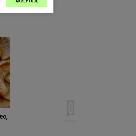
AKCEPTUJĘ
l sp. z o.o., jej
ić swoje preferencje
arzania danych poprzez
ych”. Zmiana ustawień
ach:
 celów identyfikacji.
omiar reklam i treści,
ec,