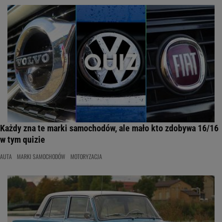
Każdy zna te marki samochodów, ale mało kto zdobywa 16/16
w tym quizie
AUTA
MARKI SAMOCHODÓW
MOTORYZACJA