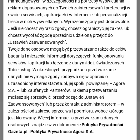
marketingowych, w szczególności na potrzeby wyświetlania
reklam dopasowanych do Twoich zainteresowań i preferencji w
swoich serwisach, aplikacjach i w Internecie lub personalizacji
treści w nich wyświetlanych. Wyrażenie zgody jest dobrowolne.
Jeśli nie chcesz wyrazić zgody, chcesz ograniczyć jej zakres lub
chcesz wycofać zgodę uprzednio udzieloną przejdź do
„Ustawień Zaawansowanych”.
Twoje dane osobowe mogą być przetwarzane także do celów
badania i mierzenia informacji dotyczących funkcjonowania
serwisów i aplikacji lub łączone z danymi dot. świadczonych
Tobie usług. W określonych przypadkach przetwarzanie
danych nie wymaga zgody i odbywa się w oparciu o
uzasadniony interes Gazeta.pl, jej spółki powiązanej – Agora
S.A. – lub Zaufanych Partnerów. Takiemu przetwarzaniu
możesz się sprzeciwić, przechodząc do „Ustawień
Zaawansowanych” lub przez kontakt z administratorem – w
zależności od zakresu sprzeciwu i podmiotu, wobec którego
jest kierowany. Więcej informacji o przetwarzaniu danych
osobowych znajdziesz w dokumencie
Polityka Prywatności
Gazeta.pl
i
Polityka Prywatności Agora S.A.