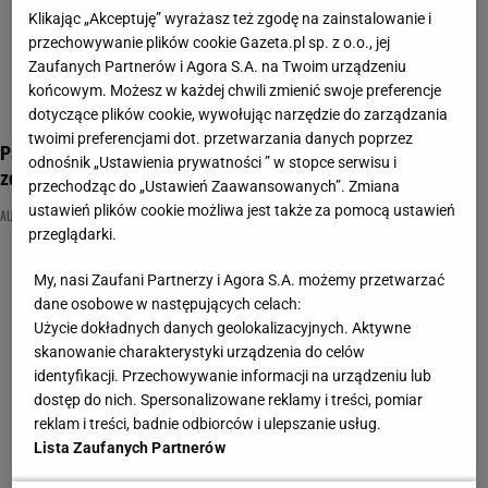
Klikając „Akceptuję” wyrażasz też zgodę na zainstalowanie i
przechowywanie plików cookie Gazeta.pl sp. z o.o., jej
Zaufanych Partnerów i Agora S.A. na Twoim urządzeniu
końcowym. Możesz w każdej chwili zmienić swoje preferencje
dotyczące plików cookie, wywołując narzędzie do zarządzania
twoimi preferencjami dot. przetwarzania danych poprzez
Pamiętasz te kultowe auta z czasów PRL-u? Tylko ekspert
odnośnik „Ustawienia prywatności ” w stopce serwisu i
zdobędzie 10/10
przechodząc do „Ustawień Zaawansowanych”. Zmiana
ustawień plików cookie możliwa jest także za pomocą ustawień
AUTA
MOTORYZACJA
PRL
przeglądarki.
My, nasi Zaufani Partnerzy i Agora S.A. możemy przetwarzać
dane osobowe w następujących celach:
Użycie dokładnych danych geolokalizacyjnych. Aktywne
skanowanie charakterystyki urządzenia do celów
identyfikacji. Przechowywanie informacji na urządzeniu lub
dostęp do nich. Spersonalizowane reklamy i treści, pomiar
reklam i treści, badnie odbiorców i ulepszanie usług.
Lista Zaufanych Partnerów