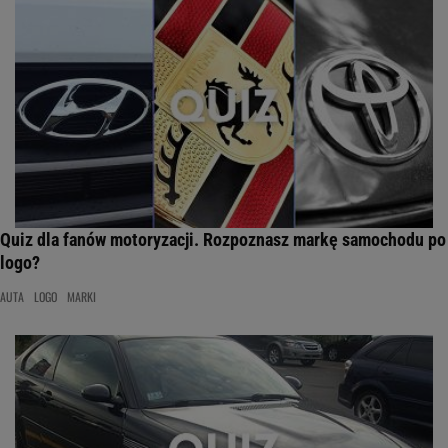
Quiz dla fanów motoryzacji. Rozpoznasz markę samochodu po
logo?
AUTA
LOGO
MARKI