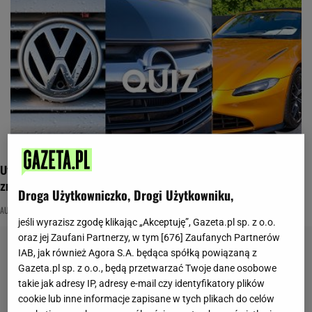
Uważasz się za znawcę motoryzacji? Sprawdź, jak dobrze
znasz te marki
Droga Użytkowniczko, Drogi Użytkowniku,
AUTA
KIEROWCY
MOTORYZACJA
jeśli wyrazisz zgodę klikając „Akceptuję”, Gazeta.pl sp. z o.o.
oraz jej Zaufani Partnerzy, w tym [
676
] Zaufanych Partnerów
IAB, jak również Agora S.A. będąca spółką powiązaną z
Gazeta.pl sp. z o.o., będą przetwarzać Twoje dane osobowe
takie jak adresy IP, adresy e-mail czy identyfikatory plików
cookie lub inne informacje zapisane w tych plikach do celów