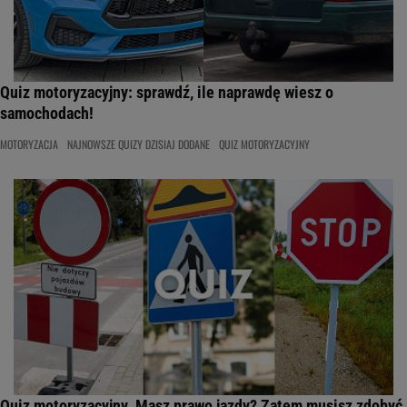
Quiz motoryzacyjny: sprawdź, ile naprawdę wiesz o
samochodach!
MOTORYZACJA
NAJNOWSZE QUIZY DZISIAJ DODANE
QUIZ MOTORYZACYJNY
Quiz motoryzacyjny. Masz prawo jazdy? Zatem musisz zdobyć