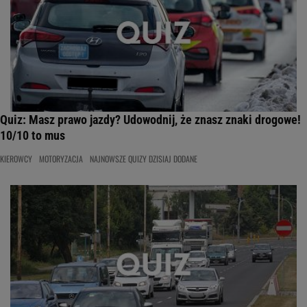
Quiz: Masz prawo jazdy? Udowodnij, że znasz znaki drogowe!
10/10 to mus
KIEROWCY
MOTORYZACJA
NAJNOWSZE QUIZY DZISIAJ DODANE