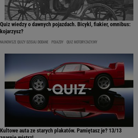
Quiz wiedzy o dawnych pojazdach. Bicykl, fiakier, omnibus:
kojarzysz?
NAJNOWSZE QUIZY DZISIAJ DODANE
POJAZDY
QUIZ MOTORYZACYJNY
Kultowe auta ze starych plakatów. Pamiętasz je? 13/13
zgarnie mistrz!