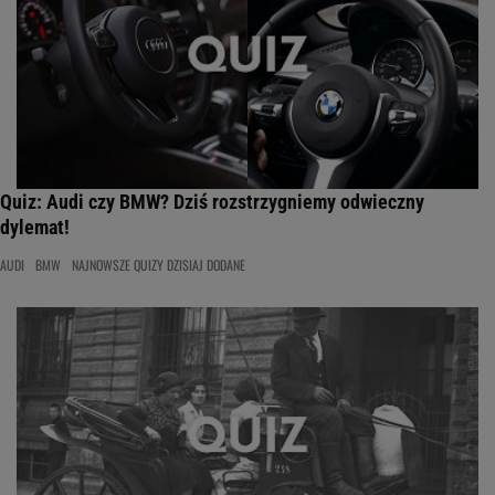
Quiz: Audi czy BMW? Dziś rozstrzygniemy odwieczny
dylemat!
AUDI
BMW
NAJNOWSZE QUIZY DZISIAJ DODANE