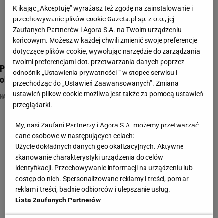
Klikając „Akceptuję” wyrażasz też zgodę na zainstalowanie i
przechowywanie plików cookie Gazeta.pl sp. z o.o., jej
Zaufanych Partnerów i Agora S.A. na Twoim urządzeniu
końcowym. Możesz w każdej chwili zmienić swoje preferencje
dotyczące plików cookie, wywołując narzędzie do zarządzania
twoimi preferencjami dot. przetwarzania danych poprzez
Pamiętasz PRL? W tym quizie motoryzacyjnym wynik 9/13 to
odnośnik „Ustawienia prywatności ” w stopce serwisu i
obowiązek!
przechodząc do „Ustawień Zaawansowanych”. Zmiana
ustawień plików cookie możliwa jest także za pomocą ustawień
NAJNOWSZE QUIZY DZISIAJ DODANE
PRL
QUIZ MOTORYZACYJNY
przeglądarki.
My, nasi Zaufani Partnerzy i Agora S.A. możemy przetwarzać
dane osobowe w następujących celach:
Użycie dokładnych danych geolokalizacyjnych. Aktywne
skanowanie charakterystyki urządzenia do celów
identyfikacji. Przechowywanie informacji na urządzeniu lub
dostęp do nich. Spersonalizowane reklamy i treści, pomiar
reklam i treści, badnie odbiorców i ulepszanie usług.
Lista Zaufanych Partnerów