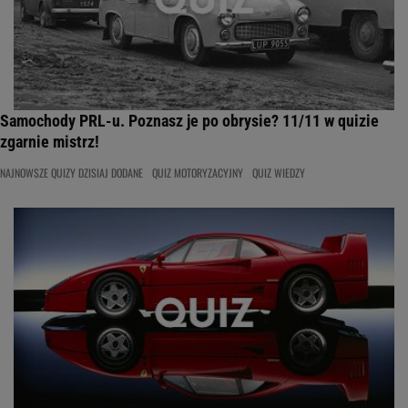
Samochody PRL-u. Poznasz je po obrysie? 11/11 w quizie
zgarnie mistrz!
NAJNOWSZE QUIZY DZISIAJ DODANE
QUIZ MOTORYZACYJNY
QUIZ WIEDZY