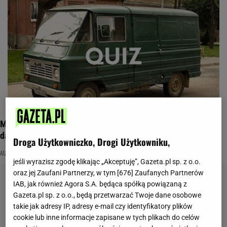
Motoryzacyjny świat PRL-u. Quiz sprawdzi, czy pamiętasz
dawne auta
Droga Użytkowniczko, Drogi Użytkowniku,
AUTA
LATA 70.
LATA 80.
jeśli wyrazisz zgodę klikając „Akceptuję”, Gazeta.pl sp. z o.o.
oraz jej Zaufani Partnerzy, w tym [
676
] Zaufanych Partnerów
IAB, jak również Agora S.A. będąca spółką powiązaną z
Gazeta.pl sp. z o.o., będą przetwarzać Twoje dane osobowe
takie jak adresy IP, adresy e-mail czy identyfikatory plików
cookie lub inne informacje zapisane w tych plikach do celów