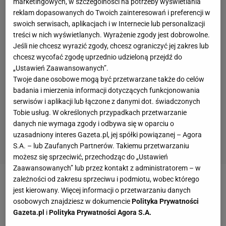
marketingowych, w szczególności na potrzeby wyświetlania
reklam dopasowanych do Twoich zainteresowań i preferencji w
swoich serwisach, aplikacjach i w Internecie lub personalizacji
treści w nich wyświetlanych. Wyrażenie zgody jest dobrowolne.
Jeśli nie chcesz wyrazić zgody, chcesz ograniczyć jej zakres lub
chcesz wycofać zgodę uprzednio udzieloną przejdź do
„Ustawień Zaawansowanych”.
Twoje dane osobowe mogą być przetwarzane także do celów
badania i mierzenia informacji dotyczących funkcjonowania
serwisów i aplikacji lub łączone z danymi dot. świadczonych
Tobie usług. W określonych przypadkach przetwarzanie
danych nie wymaga zgody i odbywa się w oparciu o
uzasadniony interes Gazeta.pl, jej spółki powiązanej – Agora
S.A. – lub Zaufanych Partnerów. Takiemu przetwarzaniu
możesz się sprzeciwić, przechodząc do „Ustawień
Zaawansowanych” lub przez kontakt z administratorem – w
zależności od zakresu sprzeciwu i podmiotu, wobec którego
jest kierowany. Więcej informacji o przetwarzaniu danych
osobowych znajdziesz w dokumencie
Polityka Prywatności
Gazeta.pl
i
Polityka Prywatności Agora S.A.