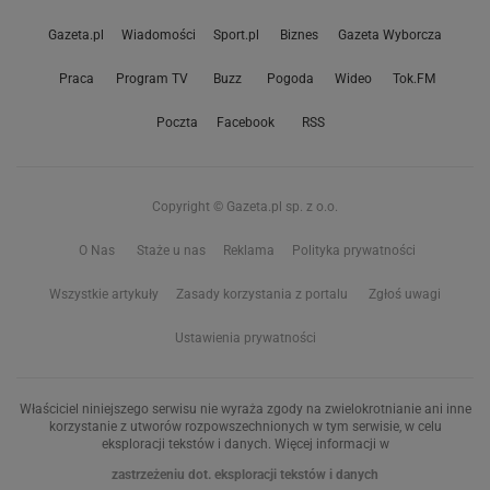
Gazeta.pl
Wiadomości
Sport.pl
Biznes
Gazeta Wyborcza
Praca
Program TV
Buzz
Pogoda
Wideo
Tok.FM
Poczta
Facebook
RSS
Copyright © Gazeta.pl sp. z o.o.
O Nas
Staże u nas
Reklama
Polityka prywatności
Wszystkie artykuły
Zasady korzystania z portalu
Zgłoś uwagi
Ustawienia prywatności
Właściciel niniejszego serwisu nie wyraża zgody na zwielokrotnianie ani inne
korzystanie z utworów rozpowszechnionych w tym serwisie, w celu
eksploracji tekstów i danych. Więcej informacji w
zastrzeżeniu dot. eksploracji tekstów i danych