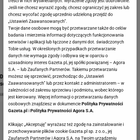
treści w nich wyświetlanych. Wyrażenie zgody jest dobrowolne.
Jeśli nie chcesz wyrazić zgody, chcesz ograniczyć jej zakres lub
chcesz wycofać zgodę uprzednio udzieloną przejdź do
„Ustawień Zaawansowanych”.
Twoje dane osobowe mogą być przetwarzane także do celów
badania i mierzenia informacji dotyczących funkcjonowania
serwisów i aplikacji lub łączone z danymi dot. świadczonych
Tobie usług. W określonych przypadkach przetwarzanie
danych nie wymaga zgody i odbywa się w oparciu o
uzasadniony interes Gazeta.pl, jej spółki powiązanej – Agora
S.A. – lub Zaufanych Partnerów. Takiemu przetwarzaniu
Dziś Dzień Kobiet. Z tej okazji quiz pyta o role kobiece w
możesz się sprzeciwić, przechodząc do „Ustawień
serialach
Zaawansowanych” lub przez kontakt z administratorem – w
zależności od zakresu sprzeciwu i podmiotu, wobec którego
AKTORKA
DZIEŃ KOBIET
NAJNOWSZE QUIZY DZISIAJ DODANE
jest kierowany. Więcej informacji o przetwarzaniu danych
osobowych znajdziesz w dokumencie
Polityka Prywatności
Gazeta.pl
i
Polityka Prywatności Agora S.A.
Klikając „Akceptuję” wyrażasz też zgodę na zainstalowanie i
przechowywanie plików cookie Gazeta.pl sp. z o.o., jej
Zaufanych Partnerów i Agora S.A. na Twoim urządzeniu