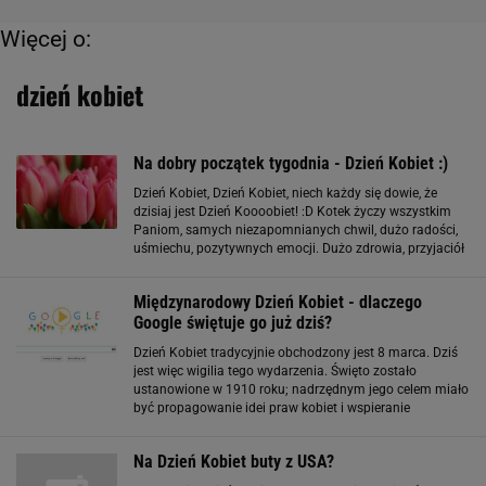
Więcej o:
dzień kobiet
Na dobry początek tygodnia - Dzień Kobiet :)
Dzień Kobiet, Dzień Kobiet, niech każdy się dowie, że
dzisiaj jest Dzień Koooobiet! :D Kotek życzy wszystkim
Paniom, samych niezapomnianych chwil, dużo radości,
uśmiechu, pozytywnych emocji. Dużo zdrowia, przyjaciół
na dobre i na złe, spełnienia marzeń. Wszystkiego
najlepszego z okazji
Międzynarodowy Dzień Kobiet - dlaczego
Google świętuje go już dziś?
Dzień Kobiet tradycyjnie obchodzony jest 8 marca. Dziś
jest więc wigilia tego wydarzenia. Święto zostało
ustanowione w 1910 roku; nadrzędnym jego celem miało
być propagowanie idei praw kobiet i wspieranie
powszechnego prawa wyborczego dla nich. Dzień Kobiet
obchodzony jest w marcu
Na Dzień Kobiet buty z USA?