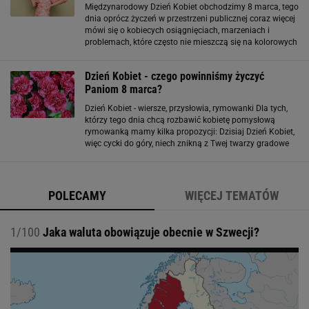
Międzynarodowy Dzień Kobiet obchodzimy 8 marca, tego
dnia oprócz życzeń w przestrzeni publicznej coraz więcej
mówi się o kobiecych osiągnięciach, marzeniach i
problemach, które często nie mieszczą się na kolorowych
kartkach. Jakie napisać ładne krótkie inspirujące
życzenia na Dzień Kobiet w 2025
Dzień Kobiet - czego powinniśmy życzyć
Paniom 8 marca?
Dzień Kobiet - wiersze, przysłowia, rymowanki Dla tych,
którzy tego dnia chcą rozbawić kobietę pomysłową
rymowanką mamy kilka propozycji: Dzisiaj Dzień Kobiet,
więc cycki do góry, niech znikną z Twej twarzy gradowe
chmury. Niech żyje cellulit i kurze łapki, bo i tak jesteśmy
fajne babki
POLECAMY
WIĘCEJ TEMATÓW
1/100
Jaka waluta obowiązuje obecnie w Szwecji?