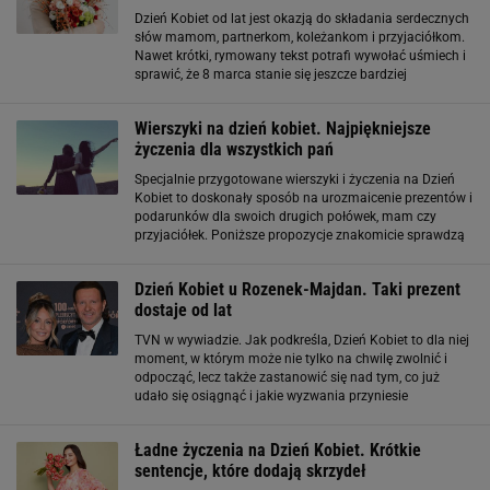
Dzień Kobiet od lat jest okazją do składania serdecznych
słów mamom, partnerkom, koleżankom i przyjaciółkom.
Nawet krótki, rymowany tekst potrafi wywołać uśmiech i
sprawić, że 8 marca stanie się jeszcze bardziej
wyjątkowy. Krótkie życzenia na Dzień Kobiet. Idealne do
SMS lub kartki Kilka prostych
Wierszyki na dzień kobiet. Najpiękniejsze
życzenia dla wszystkich pań
Specjalnie przygotowane wierszyki i życzenia na Dzień
Kobiet to doskonały sposób na urozmaicenie prezentów i
podarunków dla swoich drugich połówek, mam czy
przyjaciółek. Poniższe propozycje znakomicie sprawdzą
się jako dodatkowy element, który sprawi, że
obdarowywana poczuje się wyjątkowo
Dzień Kobiet u Rozenek-Majdan. Taki prezent
dostaje od lat
TVN w wywiadzie. Jak podkreśla, Dzień Kobiet to dla niej
moment, w którym może nie tylko na chwilę zwolnić i
odpocząć, lecz także zastanowić się nad tym, co już
udało się osiągnąć i jakie wyzwania przyniesie
przyszłość. Podzieliła się przy okazji ważną wiadomością
do kobiet. - Ważne
Ładne życzenia na Dzień Kobiet. Krótkie
sentencje, które dodają skrzydeł