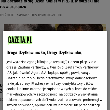
Tak obchodziło się Dzień Kobiet w PRL-u. Młodziaki nie
rozwiążą quizu
DZIEŃ KOBIET
NAJNOWSZE QUIZY DZISIAJ DODANE
PRL
Droga Użytkowniczko, Drogi Użytkowniku,
jeśli wyrazisz zgodę klikając „Akceptuję”, Gazeta.pl sp. z o.o.
oraz jej Zaufani Partnerzy, w tym [
676
] Zaufanych Partnerów
IAB, jak również Agora S.A. będąca spółką powiązaną z
Gazeta.pl sp. z o.o., będą przetwarzać Twoje dane osobowe
takie jak adresy IP, adresy e-mail czy identyfikatory plików
Quiz. Ile wiesz o kobietach, które odmieniły historię?
cookie lub inne informacje zapisane w tych plikach do celów
Zdobądź 10/13!
marketingowych, w szczególności na potrzeby wyświetlania
DZIEŃ KOBIET
HISTORIA
KOBIETY
reklam dopasowanych do Twoich zainteresowań i preferencji w
swoich serwisach, aplikacjach i w Internecie lub personalizacji