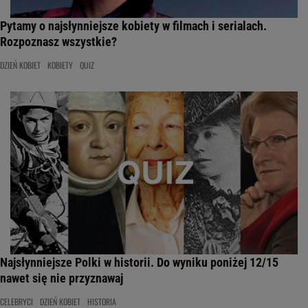
Pytamy o najsłynniejsze kobiety w filmach i serialach.
Rozpoznasz wszystkie?
DZIEŃ KOBIET
KOBIETY
QUIZ
Najsłynniejsze Polki w historii. Do wyniku poniżej 12/15
nawet się nie przyznawaj
CELEBRYCI
DZIEŃ KOBIET
HISTORIA