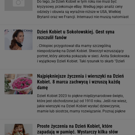
Do tego, że Dzień Kobiet w tym roku nie musi być
kryzysowy, przekonuje eBay. Według jego analiz ceny
odzieży i obuwia są wyraźnie niższe w USA, Wielkiej
Brytanii oraz we Francji. Internauci nie muszą natomiast
udawać się w podróż po wymarzony prezent, bo mają do
dyspozycji międzynarodowe serwisy
Dzień Kobiet u Sokołowskiej. Gest syna
rozczulił fanów
. Chłopiec przygotował dla mamy szczególną
niespodziankę na Dzień Kobiet. Stworzył wzruszający
portret, który aktorka pokazała w sieci. Anita Sokołowska
i wyjątkowy Dzień Kobiet. Taki rysunek to skarb "Dzień
Kobiet. Szczęście" - napisała krótko gwiazda na
InstaStories. Uwieczniła syna w trakcie
Najpiękniejsze życzenia i wierszyki na Dzień
Kobiet. 8 marca zachwycą i wzruszą każdą
damę
Dzień Kobiet 2023 to piękne międzynarodowe święto,
które jest obchodzone już od 1910 roku. Jeśli nie wiesz,
jakie wierszyki na Dzień Kobiet wysłać dziewczynie,
mamie lub siostrze, mamy rozwiązanie. Poznaj piękne
życzenia na 8 marca, które zachwycą każdą kobietę.
Więcej podobnych artykułów
Proste życzenia na Dzień Kobiet, które
zapadają w pamięć. Wystarczy kilka słów