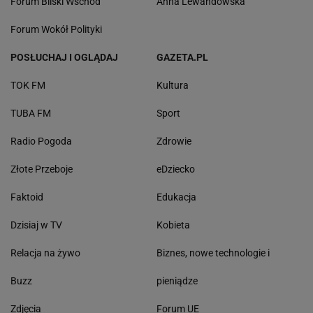
Forum Bliski Wschód
Anna Lewandowska
Forum Wokół Polityki
POSŁUCHAJ I OGLĄDAJ
GAZETA.PL
TOK FM
Kultura
TUBA FM
Sport
Radio Pogoda
Zdrowie
Złote Przeboje
eDziecko
Faktoid
Edukacja
Dzisiaj w TV
Kobieta
Relacja na żywo
Biznes, nowe technologie i
Buzz
pieniądze
Zdjęcia
Forum UE