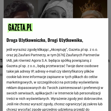
Droga Użytkowniczko, Drogi Użytkowniku,
jeśli wyrazisz zgodę klikając „Akceptuję”, Gazeta.pl sp. z o.o.
oraz jej Zaufani Partnerzy, w tym [
676
] Zaufanych Partnerów
Trudny quiz wiedzy. Najsłynniejsze Polki w historii. Ile o nich
IAB, jak również Agora S.A. będąca spółką powiązaną z
wiesz?
Gazeta.pl sp. z o.o., będą przetwarzać Twoje dane osobowe
takie jak adresy IP, adresy e-mail czy identyfikatory plików
HISTORIA
KOBIETA
KOBIETY
cookie lub inne informacje zapisane w tych plikach do celów
marketingowych, w szczególności na potrzeby wyświetlania
reklam dopasowanych do Twoich zainteresowań i preferencji w
swoich serwisach, aplikacjach i w Internecie lub personalizacji
treści w nich wyświetlanych. Wyrażenie zgody jest dobrowolne.
Jeśli nie chcesz wyrazić zgody, chcesz ograniczyć jej zakres lub
chcesz wycofać zgodę uprzednio udzieloną przejdź do