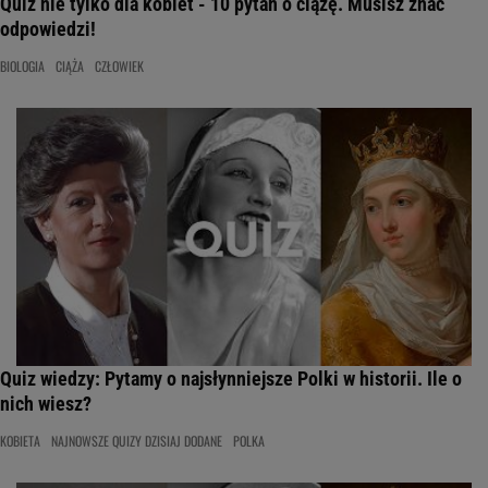
Quiz nie tylko dla kobiet - 10 pytań o ciążę. Musisz znać
odpowiedzi!
BIOLOGIA
CIĄŻA
CZŁOWIEK
Quiz wiedzy: Pytamy o najsłynniejsze Polki w historii. Ile o
nich wiesz?
KOBIETA
NAJNOWSZE QUIZY DZISIAJ DODANE
POLKA