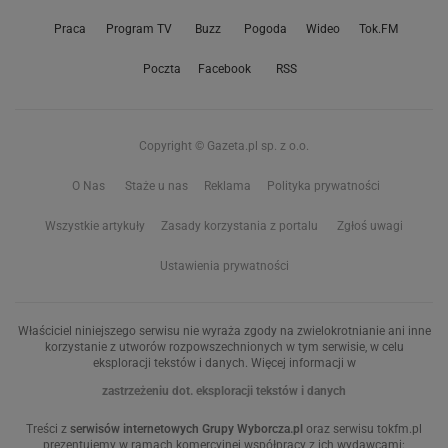
Praca
Program TV
Buzz
Pogoda
Wideo
Tok.FM
Poczta
Facebook
RSS
Copyright © Gazeta.pl sp. z o.o.
O Nas
Staże u nas
Reklama
Polityka prywatności
Wszystkie artykuły
Zasady korzystania z portalu
Zgłoś uwagi
Ustawienia prywatności
Właściciel niniejszego serwisu nie wyraża zgody na zwielokrotnianie ani inne
korzystanie z utworów rozpowszechnionych w tym serwisie, w celu
eksploracji tekstów i danych. Więcej informacji w
zastrzeżeniu dot. eksploracji tekstów i danych
Treści z
serwisów internetowych Grupy Wyborcza.pl
oraz serwisu tokfm.pl
prezentujemy w ramach komercyjnej współpracy z ich wydawcami: