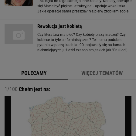
" zachęca do tego samego inne kobiety. Kobiety, operujcie
się! Macie być piękne i atrakcyjne! - apeluje wokalistka.
Jakie operacje sama przeszła? Najpierw zrobiłam sobie
operację oczu - opowiada. Po dwóch ciążach mimo
żmudnych ćwiczeń gimnastycznych wciąż
Rewolucja jest kobietą
Czy literatura ma płeć? Czy kobiety piszą inaczej? Czy
kobiece to tyle co feministyczne? Te i temu podobne
pytania w początkach lat 90. pojawiały się na łamach
nieistniejących już dziś czasopism, takich jak "BruLion",
"ExLibris", "Nowy Nurt". Ostrożnie stawiano je na
zajęciach akademickich, a
POLECAMY
WIĘCEJ TEMATÓW
1/100
Chełm jest na: