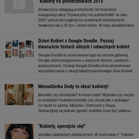
"Kobiety na politechnikach 2015"
Dziewczyny oblegają politechniki Od momentu
inauguracji akcji "Dziewczyny na politechniki!" w roku
2007 udział płci pięknej na uczelniach technicznych
zwiększył się o 20 tys. i stale rośnie. W roku akademickim
2007/2008 kobiety stanowiły 30,7 proc. wszystkich
studentów uczelni technicznych. W
Dzień Kobiet z Google Doodle. Poznaj
dwanaście historii silnych i odważnych kobiet
Google Doodle to animowane logo na stronie głównej
Google, które przypomina o ważnych dniach, osobach i
wydarzeniach. Dzisiaj Google Doodle chce uhonorować
wszystkie panie z okazji Międzynarodowego Dnia Kobiet.
Dzień Kobiet – skąd się wziął? Dzień Kobiet jest
obchodzony 8 marca już od 1910 roku
Menadżerka Dody to ideał kobiety!
Brunetki czy blondynki? A może rude? Wysokie czy raczej
te malutkie? Kobiece kształty czy chude jak z wybiegu?
Co facet to opinia. Mieszko i Ziemowit z Grupy
Operacyjnej są jednak zgodni: kobieta musi być piękna i
inteligentna. Menadżerka Dody - Maja Sablewska - to ich
zdaniem ideał. Grupa
"Kobiety, operujcie się!"
się kilku operacjom plastycznym. W rozmowie z " Faktem