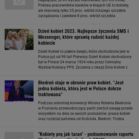
Połowa pracowników banków w krajach UE to kobiety,
ale stanowią tylko 25 proc. wśród niższego szczebla
zarządzania i zaledwie 8 proc. wśród szczebla
najwyższego. W firmie Marks & Spencer - dużej brytyjskiej
firmie handlowej, gdzie 85 proc
Dzień kobiet 2023. Najlepsze życzenia SMS i
Messenger, które sprawią radość każdej
kobiecie
Dzień Kobiet to piękne święto, które obchodzone jest w
Polsce już od 99 lat! Pierwszy Dzień Kobiet obchodzony
był w Polsce 24 marca 1924 roku przez Centralny
Wydział Kobiecy PPS. Życzenia z okazji Dnia Kobiet z
pewnością wywołają uśmiech na twarzy każdej kobiety.
Sprawdź nasze propozycje życzeń
Biedroń staje w obronie praw kobiet. "Jest
jedna kobieta, która jest w Polsce dobrze
traktowana"
Podczas sobotniej konwencji Wiosny Roberta Biedronia
w Poznaniu przewodniczący partii zwrócił uwagę przede
wszystkim na dwa ze swoich postulatów: prawa kobiet
oraz rozdział państwa od Kościoła. Biedroń: Trzeba
wypowiedzieć to piekło kobiet Jak zauważył, w polskim
społeczeństwie istnieją dwie grupy
"Kobiety prą jak taran" - podsumowanie raportu