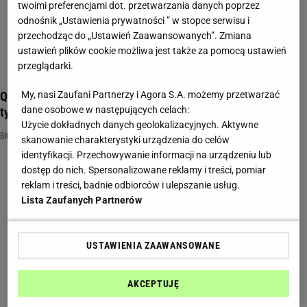
twoimi preferencjami dot. przetwarzania danych poprzez
odnośnik „Ustawienia prywatności ” w stopce serwisu i
przechodząc do „Ustawień Zaawansowanych”. Zmiana
ustawień plików cookie możliwa jest także za pomocą ustawień
przeglądarki.
Quiz o ciąży. Sprawdź, czy naprawdę wiesz, co dzieje się w
My, nasi Zaufani Partnerzy i Agora S.A. możemy przetwarzać
dane osobowe w następujących celach:
tym czasie
Użycie dokładnych danych geolokalizacyjnych. Aktywne
BIOLOGIA
CIĄŻA
DZIECKO
skanowanie charakterystyki urządzenia do celów
identyfikacji. Przechowywanie informacji na urządzeniu lub
dostęp do nich. Spersonalizowane reklamy i treści, pomiar
reklam i treści, badnie odbiorców i ulepszanie usług.
Lista Zaufanych Partnerów
USTAWIENIA ZAAWANSOWANE
AKCEPTUJĘ