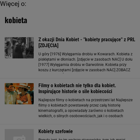
Więcej o:
kobieta
Z okazji Dnia Kobiet - "kobiety pracujące" z PRL
[ZDJĘCIA]
U góry [1976] Wylęgarnia drobiu w Kowarach. Kobieta z
pisklętami w dłoniach. [zdjęcie w zasobach NAC] U dołu
[1977] Wylęgarnia drobiu w Garwolinie. Kobieta przy
koszu z kurczętami [zdjęcie w zasobach NAC] ZOBACZ
WIĘCEJ ZDJĘĆ: [1968 - 1983] Kobieta - taksówkarz za
kierownicą swojej taksówki
Filmy o kobietach nie tylko dla kobiet.
Inspirujące historie o sile kobiecości
Najlepsze filmy o kobietach na przestrzeni lat Najlepsze
filmy o kobietach powstawały przez całą historię
kinematografii, a opowiadały zarówno o kobietach
wielkich, o silnych osobowościach, jak i o osobach
zahukanych, niepotrafiących walczyć o swoje prawa.
Poszczególne obrazy odnoszą
Kobiety szefowie
Regułą jest, że im wyższe stanowisko, tym ich mniej.