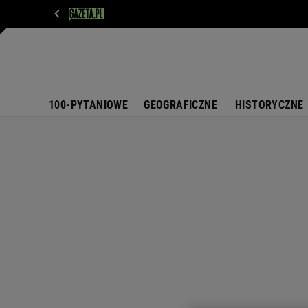
WIADOMOŚCI
NEXT
SPORT
PLOTEK
D
100-PYTANIOWE
GEOGRAFICZNE
HISTORYCZNE