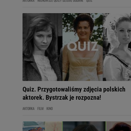
AKTORKA
NAJNOWSZE QUIZY DZISIAJ DODANE
QUIZ
Quiz. Przygotowaliśmy zdjęcia polskich
aktorek. Bystrzak je rozpozna!
AKTORKA
FILM
KINO