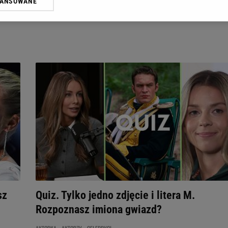
WANSOWANE
żasz też zgodę na zainstalowanie i przechowywanie plików cookie Gazeta.p
gora S.A. na Twoim urządzeniu końcowym. Możesz w każdej chwili zmien
 wywołując narzędzie do zarządzania twoimi preferencjami dot. przetw
ywatności ” w stopce serwisu i przechodząc do „Ustawień Zaawansowan
st także za pomocą ustawień przeglądarki.
rzy i Agora S.A. możemy przetwarzać dane osobowe w następujących cel
 geolokalizacyjnych. Aktywne skanowanie charakterystyki urządzenia do
 na urządzeniu lub dostęp do nich. Spersonalizowane reklamy i treści, p
zanie usług.
Lista Zaufanych Partnerów
sz
Quiz. Tylko jedno zdjęcie i litera M.
Rozpoznasz imiona gwiazd?