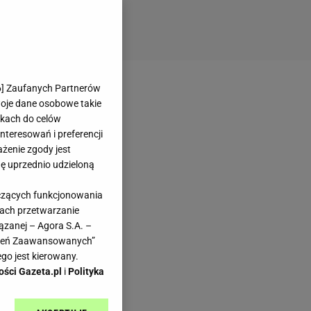
6
] Zaufanych Partnerów
woje dane osobowe takie
likach do celów
teresowań i preferencji
ażenie zgody jest
dę uprzednio udzieloną
yczących funkcjonowania
kach przetwarzanie
ązanej – Agora S.A. –
awień Zaawansowanych”
go jest kierowany.
ości Gazeta.pl
i
Polityka