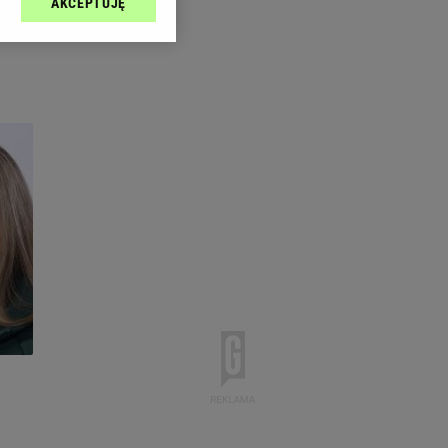
AKCEPTUJĘ
l sp. z o.o., jej
ić swoje preferencje
arzania danych poprzez
ych”. Zmiana ustawień
ach:
 celów identyfikacji.
omiar reklam i treści,