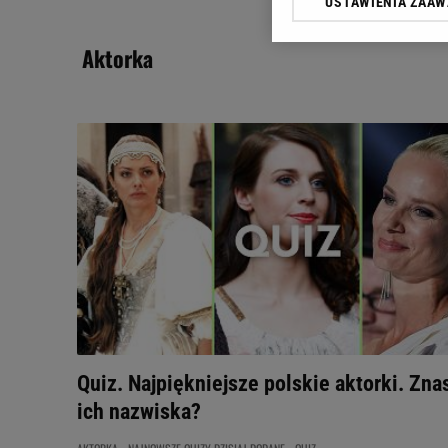
USTAWIENIA ZAA
Klikając „Akceptuję” wyra
Zaufanych Partnerów i A
aktorka
dotyczące plików cookie,
odnośnik „Ustawienia pr
plików cookie możliwa je
My, nasi Zaufani Partne
Użycie dokładnych danych
Przechowywanie informacji
badnie odbiorców i uleps
Quiz. Najpiękniejsze polskie aktorki. Zna
ich nazwiska?