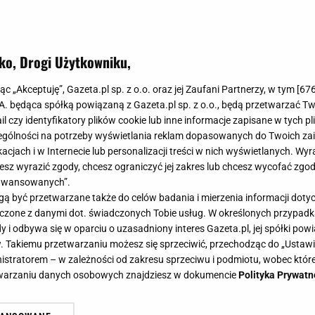
ko, Drogi Użytkowniku,
jąc „Akceptuję”, Gazeta.pl sp. z o.o. oraz jej Zaufani Partnerzy, w tym [
67
.A. będąca spółką powiązaną z Gazeta.pl sp. z o.o., będą przetwarzać T
ail czy identyfikatory plików cookie lub inne informacje zapisane w tych p
gólności na potrzeby wyświetlania reklam dopasowanych do Twoich zain
acjach i w Internecie lub personalizacji treści w nich wyświetlanych. Wyr
cesz wyrazić zgody, chcesz ograniczyć jej zakres lub chcesz wycofać zgo
aawansowanych”.
 być przetwarzane także do celów badania i mierzenia informacji dot
 łączone z danymi dot. świadczonych Tobie usług. W określonych przypad
i odbywa się w oparciu o uzasadniony interes Gazeta.pl, jej spółki powi
. Takiemu przetwarzaniu możesz się sprzeciwić, przechodząc do „Ust
nistratorem – w zależności od zakresu sprzeciwu i podmiotu, wobec które
etwarzaniu danych osobowych znajdziesz w dokumencie
Polityka Prywatn