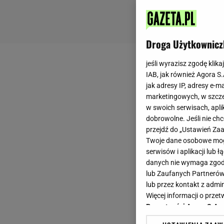
Droga Użytkownicz
jeśli wyrazisz zgodę klika
IAB, jak również Agora S
jak adresy IP, adresy e-m
marketingowych, w szcze
w swoich serwisach, aplik
dobrowolne. Jeśli nie ch
przejdź do „Ustawień Z
Twoje dane osobowe mogą
serwisów i aplikacji lub
danych nie wymaga zgody 
lub Zaufanych Partnerów
lub przez kontakt z admi
Więcej informacji o prz
Prywatności Agora S.A.