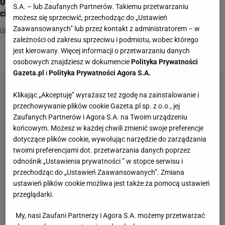
Ukończyłeś podstawówkę? Te działania powinny być dla
S.A. – lub Zaufanych Partnerów. Takiemu przetwarzaniu
ciebie pestką. Dasz radę?
możesz się sprzeciwić, przechodząc do „Ustawień
Zaawansowanych” lub przez kontakt z administratorem – w
LOGICZNE
MATEMATYKA
QUIZ MATEMATYCZNY
zależności od zakresu sprzeciwu i podmiotu, wobec którego
jest kierowany. Więcej informacji o przetwarzaniu danych
osobowych znajdziesz w dokumencie
Polityka Prywatności
Gazeta.pl
i
Polityka Prywatności Agora S.A.
Klikając „Akceptuję” wyrażasz też zgodę na zainstalowanie i
przechowywanie plików cookie Gazeta.pl sp. z o.o., jej
Zaufanych Partnerów i Agora S.A. na Twoim urządzeniu
końcowym. Możesz w każdej chwili zmienić swoje preferencje
dotyczące plików cookie, wywołując narzędzie do zarządzania
twoimi preferencjami dot. przetwarzania danych poprzez
odnośnik „Ustawienia prywatności ” w stopce serwisu i
przechodząc do „Ustawień Zaawansowanych”. Zmiana
ustawień plików cookie możliwa jest także za pomocą ustawień
przeglądarki.
My, nasi Zaufani Partnerzy i Agora S.A. możemy przetwarzać