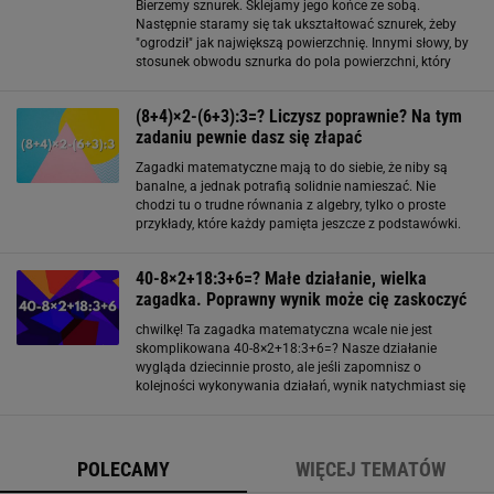
Bierzemy sznurek. Sklejamy jego końce ze sobą.
Następnie staramy się tak ukształtować sznurek, żeby
"ogrodził" jak największą powierzchnię. Innymi słowy, by
stosunek obwodu sznurka do pola powierzchni, który
ogranicza, był jak najmniejszy. Poniżej mamy trzy
warianty, jak możemy ułożyć naszą linę, w
(8+4)×2-(6+3):3=? Liczysz poprawnie? Na tym
zadaniu pewnie dasz się złapać
Zagadki matematyczne mają to do siebie, że niby są
banalne, a jednak potrafią solidnie namieszać. Nie
chodzi tu o trudne równania z algebry, tylko o proste
przykłady, które każdy pamięta jeszcze z podstawówki.
Często dają różne wyniki, bo wystarczy chwila
rozkojarzenia, by pominąć nawias lub źle
40-8×2+18:3+6=? Małe działanie, wielka
zagadka. Poprawny wynik może cię zaskoczyć
chwilkę! Ta zagadka matematyczna wcale nie jest
skomplikowana 40-8×2+18:3+6=? Nasze działanie
wygląda dziecinnie prosto, ale jeśli zapomnisz o
kolejności wykonywania działań, wynik natychmiast się
rozjeżdża. Niektórzy mówią, że odpowiedź to 10, inni
przekonują, że 28, a są i tacy, którzy podają
POLECAMY
WIĘCEJ TEMATÓW