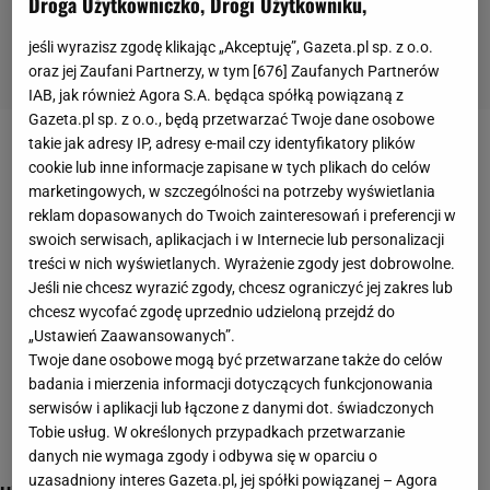
Droga Użytkowniczko, Drogi Użytkowniku,
jeśli wyrazisz zgodę klikając „Akceptuję”, Gazeta.pl sp. z o.o.
oraz jej Zaufani Partnerzy, w tym [
676
] Zaufanych Partnerów
IAB, jak również Agora S.A. będąca spółką powiązaną z
Gazeta.pl sp. z o.o., będą przetwarzać Twoje dane osobowe
takie jak adresy IP, adresy e-mail czy identyfikatory plików
zagadki matematyczne
cookie lub inne informacje zapisane w tych plikach do celów
marketingowych, w szczególności na potrzeby wyświetlania
reklam dopasowanych do Twoich zainteresowań i preferencji w
swoich serwisach, aplikacjach i w Internecie lub personalizacji
treści w nich wyświetlanych. Wyrażenie zgody jest dobrowolne.
Jeśli nie chcesz wyrazić zgody, chcesz ograniczyć jej zakres lub
chcesz wycofać zgodę uprzednio udzieloną przejdź do
„Ustawień Zaawansowanych”.
Twoje dane osobowe mogą być przetwarzane także do celów
badania i mierzenia informacji dotyczących funkcjonowania
serwisów i aplikacji lub łączone z danymi dot. świadczonych
Tobie usług. W określonych przypadkach przetwarzanie
danych nie wymaga zgody i odbywa się w oparciu o
uzasadniony interes Gazeta.pl, jej spółki powiązanej – Agora