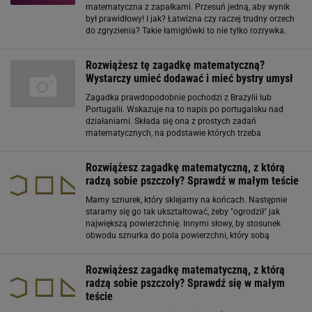
matematyczna z zapałkami. Przesuń jedną, aby wynik
był prawidłowy! I jak? Łatwizna czy raczej trudny orzech
do zgryzienia? Takie łamigłówki to nie tylko rozrywka.
Możecie w nich sprawdzić swoją inteligencję, bystrość
umysłu, spostrzegawczość i umiejętność logicznego
Rozwiążesz tę zagadkę matematyczną?
Wystarczy umieć dodawać i mieć bystry umysł
Zagadka prawdopodobnie pochodzi z Brazylii lub
Portugalii. Wskazuje na to napis po portugalsku nad
działaniami. Składa się ona z prostych zadań
matematycznych, na podstawie których trzeba
wywnioskować, jaki będzie wynik ostatniego równania.
Banalne? To spróbujcie. To, że zagadka stała się tzw.
Rozwiążesz zagadkę matematyczną, z którą
radzą sobie pszczoły? Sprawdź w małym teście
Mamy sznurek, który sklejamy na końcach. Następnie
staramy się go tak ukształtować, żeby "ogrodził" jak
największą powierzchnię. Innymi słowy, by stosunek
obwodu sznurka do pola powierzchni, który sobą
ogranicza, był jak najmniejszy. Poniżej mamy trzy
warianty, jak możemy ułożyć naszą linę. Który
Rozwiążesz zagadkę matematyczną, z którą
radzą sobie pszczoły? Sprawdź się w małym
teście