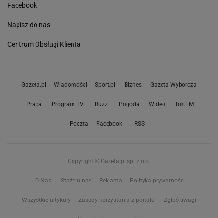
Facebook
Napisz do nas
Centrum Obsługi Klienta
Gazeta.pl
Wiadomości
Sport.pl
Biznes
Gazeta Wyborcza
Praca
Program TV
Buzz
Pogoda
Wideo
Tok.FM
Poczta
Facebook
RSS
Copyright © Gazeta.pl sp. z o.o.
O Nas
Staże u nas
Reklama
Polityka prywatności
Wszystkie artykuły
Zasady korzystania z portalu
Zgłoś uwagi