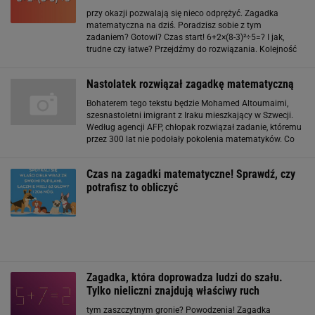
przy okazji pozwalają się nieco odprężyć. Zagadka
matematyczna na dziś. Poradzisz sobie z tym
zadaniem? Gotowi? Czas start! 6+2×(8-3)²÷5=? I jak,
trudne czy łatwe? Przejdźmy do rozwiązania. Kolejność
wykonywania działań - szybkie przypomnienie W szkole
podstawowej uczono nas, że obliczenia zawsze
Nastolatek rozwiązał zagadkę matematyczną
zaczynamy od
Bohaterem tego tekstu będzie Mohamed Altoumaimi,
szesnastoletni imigrant z Iraku mieszkający w Szwecji.
Według agencji AFP, chłopak rozwiązał zadanie, któremu
przez 300 lat nie podołały pokolenia matematyków. Co
takiego zrobił Altoumaimi? Chłopak wymyślił wzór, który
wyjaśnia i upraszcza tzw. Liczby
Czas na zagadki matematyczne! Sprawdź, czy
potrafisz to obliczyć
Zagadka, która doprowadza ludzi do szału.
Tylko nieliczni znajdują właściwy ruch
tym zaszczytnym gronie? Powodzenia! Zagadka