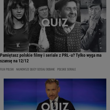
Pamiętasz polskie filmy i seriale z PRL-u? Tylko wyga ma
szansę na 12/12
FILM POLSKI
NAJNOWSZE QUIZY DZISIAJ DODANE
POLSKIE SERIALE