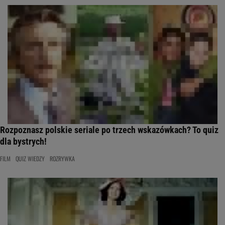
Rozpoznasz polskie seriale po trzech wskazówkach? To quiz
dla bystrych!
FILM
QUIZ WIEDZY
ROZRYWKA