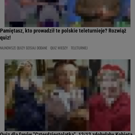
Pamiętasz, kto prowadził te polskie teleturnieje? Rozwiąż
quiz!
NAJNOWSZE QUIZY DZISIAJ DODANE
QUIZ WIEDZY
TELETURNIEJ
Quiz dla fanów "Czterdziestolatka". 12/12 zdobyłaby Kobieta