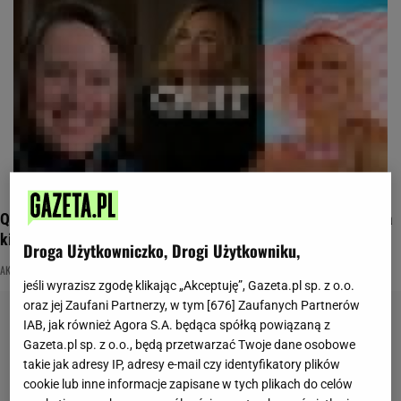
Quiz. Rozpoznasz znane aktorki na zdjęciach? To zadanie dla
kinomanów
Droga Użytkowniczko, Drogi Użytkowniku,
AKTORKA
FILM
KINO
jeśli wyrazisz zgodę klikając „Akceptuję”, Gazeta.pl sp. z o.o.
oraz jej Zaufani Partnerzy, w tym [
676
] Zaufanych Partnerów
IAB, jak również Agora S.A. będąca spółką powiązaną z
Gazeta.pl sp. z o.o., będą przetwarzać Twoje dane osobowe
takie jak adresy IP, adresy e-mail czy identyfikatory plików
cookie lub inne informacje zapisane w tych plikach do celów