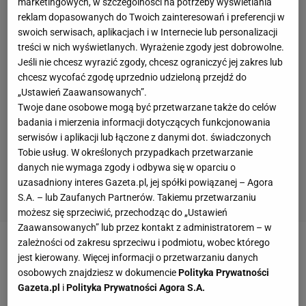
marketingowych, w szczególności na potrzeby wyświetlania
reklam dopasowanych do Twoich zainteresowań i preferencji w
swoich serwisach, aplikacjach i w Internecie lub personalizacji
treści w nich wyświetlanych. Wyrażenie zgody jest dobrowolne.
Jeśli nie chcesz wyrazić zgody, chcesz ograniczyć jej zakres lub
chcesz wycofać zgodę uprzednio udzieloną przejdź do
„Ustawień Zaawansowanych”.
Twoje dane osobowe mogą być przetwarzane także do celów
badania i mierzenia informacji dotyczących funkcjonowania
serwisów i aplikacji lub łączone z danymi dot. świadczonych
Tobie usług. W określonych przypadkach przetwarzanie
danych nie wymaga zgody i odbywa się w oparciu o
uzasadniony interes Gazeta.pl, jej spółki powiązanej – Agora
S.A. – lub Zaufanych Partnerów. Takiemu przetwarzaniu
możesz się sprzeciwić, przechodząc do „Ustawień
Zaawansowanych” lub przez kontakt z administratorem – w
zależności od zakresu sprzeciwu i podmiotu, wobec którego
jest kierowany. Więcej informacji o przetwarzaniu danych
osobowych znajdziesz w dokumencie
Polityka Prywatności
Gazeta.pl
i
Polityka Prywatności Agora S.A.