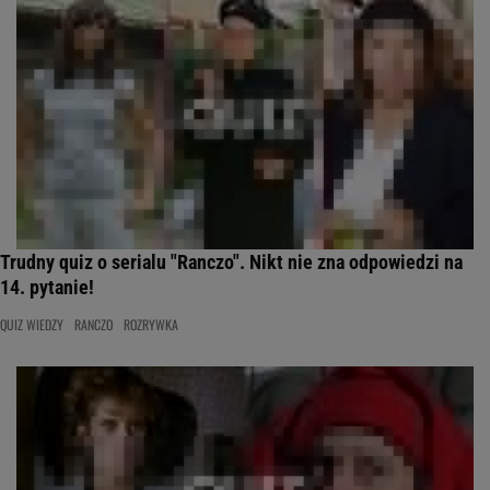
Trudny quiz o serialu "Ranczo". Nikt nie zna odpowiedzi na
14. pytanie!
QUIZ WIEDZY
RANCZO
ROZRYWKA