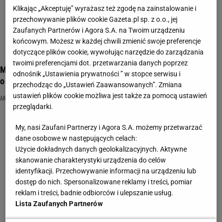
Klikając „Akceptuję” wyrażasz też zgodę na zainstalowanie i
przechowywanie plików cookie Gazeta.pl sp. z o.o., jej
Zaufanych Partnerów i Agora S.A. na Twoim urządzeniu
końcowym. Możesz w każdej chwili zmienić swoje preferencje
dotyczące plików cookie, wywołując narzędzie do zarządzania
twoimi preferencjami dot. przetwarzania danych poprzez
Masz pamięć do twarzy? Rozpoznaj polskie aktorki i zawalcz
odnośnik „Ustawienia prywatności ” w stopce serwisu i
o 12/12!
przechodząc do „Ustawień Zaawansowanych”. Zmiana
ustawień plików cookie możliwa jest także za pomocą ustawień
AKTORKA
FILM POLSKI
NAJNOWSZE QUIZY DZISIAJ DODANE
przeglądarki.
My, nasi Zaufani Partnerzy i Agora S.A. możemy przetwarzać
dane osobowe w następujących celach:
Użycie dokładnych danych geolokalizacyjnych. Aktywne
skanowanie charakterystyki urządzenia do celów
identyfikacji. Przechowywanie informacji na urządzeniu lub
dostęp do nich. Spersonalizowane reklamy i treści, pomiar
reklam i treści, badnie odbiorców i ulepszanie usług.
Lista Zaufanych Partnerów