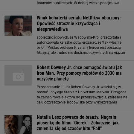
finansów publicznych. W dobrej wierze podejmował
mocno niepopularne decyzje. Lannister zagłosuje więc na
tego, kogo... wskaże mu Leszek Balcerowicz.
Wnuk bohaterki serialu Netfliksa oburzony:
Opowieść strasznie krzywdząca i
niesprawiedliwa
społecznościowych, że Wadowska-Król przeczytała i
autoryzowała książkę, potwierdzając, że "tak właśnie
było". "Postać profesor Krystyny Berger jest postacią
fikcyjną, ale trudno nie dostrzec oczywistych nawiązań
do profesor Bożeny Hager-Małeckiej, która kierowała
zabrzańską kliniką pediatrii. W mojej ocenie
Robert Downey Jr. chce pomagać światu jak
Iron Man. Przy pomocy robotów do 2030 ma
oczyścić planetę
Przez ostatnie 11 lat Robert Downey Jr. wcielał się w
postać Tony’ego Starka z Universum Marvela. Przygoda
ta zainspirowała aktora do przedsięwzięcia, które ma na
celu oczyszczenie środowiska przy wykorzystaniu
nowoczesnej technologii i robotów. Robert Downey Jr.
zostanie ekologicznym Iron Manem?
Natalia Lesz powraca do branży. Nagrała
piosenkę do filmu "Gierek". Zobaczcie, jak
zmieniła się od czasów hitu "Fall"