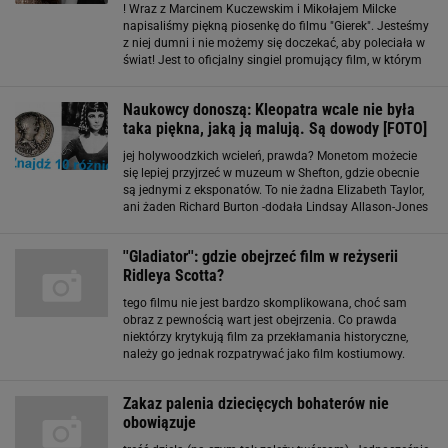
! Wraz z Marcinem Kuczewskim i Mikołajem Milcke
napisaliśmy piękną piosenkę do filmu "Gierek". Jesteśmy
z niej dumni i nie możemy się doczekać, aby poleciała w
świat! Jest to oficjalny singiel promujący film, w którym
to miałam też swój epizod aktorski. Stella jest postacią
fikcyjną, ale przekazano
Naukowcy donoszą: Kleopatra wcale nie była
taka piękna, jaką ją malują. Są dowody [FOTO]
jej holywoodzkich wcieleń, prawda? Monetom możecie
się lepiej przyjrzeć w muzeum w Shefton, gdzie obecnie
są jednymi z eksponatów. To nie żadna Elizabeth Taylor,
ani żaden Richard Burton -dodała Lindsay Allason-Jones
- dyrektor muzeum Dobrze, że Afrodyta była postacią
fikcyjną i jej wizerunek w malarstwie
''Gladiator'': gdzie obejrzeć film w reżyserii
Ridleya Scotta?
tego filmu nie jest bardzo skomplikowana, choć sam
obraz z pewnością wart jest obejrzenia. Co prawda
niektórzy krytykują film za przekłamania historyczne,
należy go jednak rozpatrywać jako film kostiumowy.
Obok postaci historycznych występują tu bowiem postaci
fikcyjne, a treść filmu nie jest odwzorowaniem
Zakaz palenia dziecięcych bohaterów nie
obowiązuje