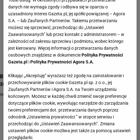
Tobie usług. W określonych przypadkach przetwarzanie
danych nie wymaga zgody i odbywa się w oparciu o
uzasadniony interes Gazeta.pl, jej spółki powiązanej – Agora
S.A. – lub Zaufanych Partnerów. Takiemu przetwarzaniu
możesz się sprzeciwić, przechodząc do „Ustawień
Zaawansowanych” lub przez kontakt z administratorem – w
zależności od zakresu sprzeciwu i podmiotu, wobec którego
jest kierowany. Więcej informacji o przetwarzaniu danych
osobowych znajdziesz w dokumencie
Polityka Prywatności
Gazeta.pl
i
Polityka Prywatności Agora S.A.
Rozpoznasz serial po postaci? Tylko najwięksi wymiatacze
Klikając „Akceptuję” wyrażasz też zgodę na zainstalowanie i
przechowywanie plików cookie Gazeta.pl sp. z o.o., jej
zgarną 11/11
Zaufanych Partnerów i Agora S.A. na Twoim urządzeniu
NAJNOWSZE QUIZY DZISIAJ DODANE
POSTACI FIKCYJNE
QUIZ WIEDZY
końcowym. Możesz w każdej chwili zmienić swoje preferencje
dotyczące plików cookie, wywołując narzędzie do zarządzania
twoimi preferencjami dot. przetwarzania danych poprzez
odnośnik „Ustawienia prywatności ” w stopce serwisu i
przechodząc do „Ustawień Zaawansowanych”. Zmiana
ustawień plików cookie możliwa jest także za pomocą ustawień
przeglądarki.