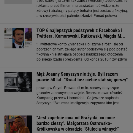
treść dzieła (na czym tak zależy twórcom). Jednocześnie
reklama przed filmem ma uświadamiać widzom, że
zdrowy i atrakcyjny palący bohater jest postacią fikcyjną,
a w rzeczywistości palenie szkodzi. Ponad połowa
amerykańskich filmów dla młodzieży pokazuje palących
bohaterów.
TOP 6 najlepszych podszywek z Facebooka i
Twittera. Komorowski, Rutkowski, Magda M...
''. Twitterowe konto Znienacka Poliszynela różni się od
poprzednich tym, że jego autor podszywa się pod postać
fikcyjną - nieistniejącą osobę z najbliższego otoczenia
polskiego rządu i prezydenta. Od końca 2010 r. zwięzłym
stylem kreśli sceny z życia rządzących. Często przyjmują
formę opowiadań, ciągnących
Mąż Joanny Senyszyn nie żyje. Byli razem
prawie 50 lat. "Świat bez ciebie stał się gorszy"
prawną w Gdyni. Prowadził m.in. sprawy dotyczące
gruntów zabranych po wojnie. Reprezentował również
Kampanię przeciw Homofobii. Co jeszcze napisała
Senyszyn: "Sztuczna inteligencja, zapytana kim jest
Bolesław Senyszyn, odpowiedziała 'Postać fikcyjna
wymyślona przez Joannę Senyszyn'. Bardzo się myliła
"Jest zupełnie inna od Grażynki, co mnie
bardzo cieszy". Małgorzata Ostrowska-
Królikowska w obsadzie "Stulecia winnych"