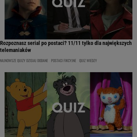
Rozpoznasz serial po postaci? 11/11 tylko dla największych
telemaniaków
NAJNOWSZE QUIZY DZISIAJ DODANE
POSTACI FIKCYJNE
QUIZ WIEDZY