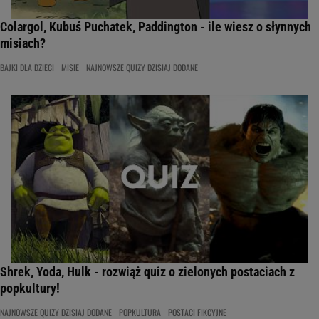
Colargol, Kubuś Puchatek, Paddington - ile wiesz o słynnych
misiach?
BAJKI DLA DZIECI
MISIE
NAJNOWSZE QUIZY DZISIAJ DODANE
Shrek, Yoda, Hulk - rozwiąż quiz o zielonych postaciach z
popkultury!
NAJNOWSZE QUIZY DZISIAJ DODANE
POPKULTURA
POSTACI FIKCYJNE