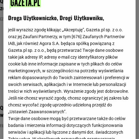
Quiz o filmowych czarnych charakterach! Rozpoznasz je na
zdjęciach?
Droga Użytkowniczko, Drogi Użytkowniku,
CZARNY CHARAKTER
FILMY
NAJNOWSZE QUIZY DZISIAJ DODANE
jeśli wyrazisz zgodę klikając „Akceptuję”, Gazeta.pl sp. z o.o.
oraz jej Zaufani Partnerzy, w tym [
676
] Zaufanych Partnerów
IAB, jak również Agora S.A. będąca spółką powiązaną z
Gazeta.pl sp. z o.o., będą przetwarzać Twoje dane osobowe
takie jak adresy IP, adresy e-mail czy identyfikatory plików
cookie lub inne informacje zapisane w tych plikach do celów
marketingowych, w szczególności na potrzeby wyświetlania
reklam dopasowanych do Twoich zainteresowań i preferencji w
swoich serwisach, aplikacjach i w Internecie lub personalizacji
treści w nich wyświetlanych. Wyrażenie zgody jest dobrowolne.
Jeśli nie chcesz wyrazić zgody, chcesz ograniczyć jej zakres lub
chcesz wycofać zgodę uprzednio udzieloną przejdź do
Quiz popkulturowy. Bez wątpienia znasz tych bohaterów, ale
„Ustawień Zaawansowanych”.
wiesz, skąd?
Twoje dane osobowe mogą być przetwarzane także do celów
FILM
KSIĄŻKI
POPKULTURA
badania i mierzenia informacji dotyczących funkcjonowania
serwisów i aplikacji lub łączone z danymi dot. świadczonych