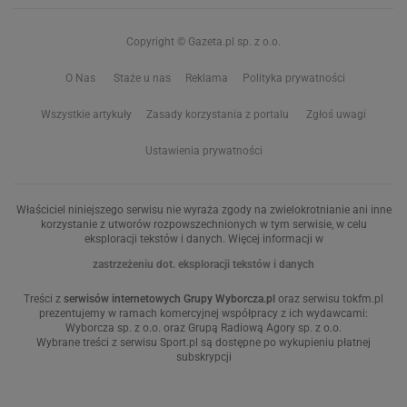
Copyright © Gazeta.pl sp. z o.o.
O Nas
Staże u nas
Reklama
Polityka prywatności
Wszystkie artykuły
Zasady korzystania z portalu
Zgłoś uwagi
Ustawienia prywatności
Właściciel niniejszego serwisu nie wyraża zgody na zwielokrotnianie ani inne
korzystanie z utworów rozpowszechnionych w tym serwisie, w celu
eksploracji tekstów i danych. Więcej informacji w
zastrzeżeniu dot. eksploracji tekstów i danych
Treści z
serwisów internetowych Grupy Wyborcza.pl
oraz serwisu tokfm.pl
prezentujemy w ramach komercyjnej współpracy z ich wydawcami:
Wyborcza sp. z o.o. oraz Grupą Radiową Agory sp. z o.o.
Wybrane treści z serwisu Sport.pl są dostępne po wykupieniu płatnej
subskrypcji