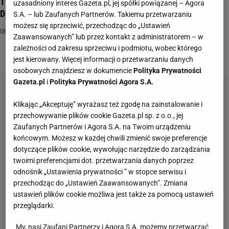
Twoja babcia miałaby w tym quizie komplet punktów.
uzasadniony interes Gazeta.pl, jej spółki powiązanej – Agora
Dorównasz jej?
S.A. – lub Zaufanych Partnerów. Takiemu przetwarzaniu
możesz się sprzeciwić, przechodząc do „Ustawień
GRYPA
NAJNOWSZE QUIZY DZISIAJ DODANE
PROBLEMY ZDROWOTNE
Zaawansowanych” lub przez kontakt z administratorem – w
zależności od zakresu sprzeciwu i podmiotu, wobec którego
jest kierowany. Więcej informacji o przetwarzaniu danych
osobowych znajdziesz w dokumencie
Polityka Prywatności
Gazeta.pl
i
Polityka Prywatności Agora S.A.
Klikając „Akceptuję” wyrażasz też zgodę na zainstalowanie i
przechowywanie plików cookie Gazeta.pl sp. z o.o., jej
Zaufanych Partnerów i Agora S.A. na Twoim urządzeniu
końcowym. Możesz w każdej chwili zmienić swoje preferencje
dotyczące plików cookie, wywołując narzędzie do zarządzania
twoimi preferencjami dot. przetwarzania danych poprzez
odnośnik „Ustawienia prywatności ” w stopce serwisu i
przechodząc do „Ustawień Zaawansowanych”. Zmiana
ustawień plików cookie możliwa jest także za pomocą ustawień
przeglądarki.
My, nasi Zaufani Partnerzy i Agora S.A. możemy przetwarzać