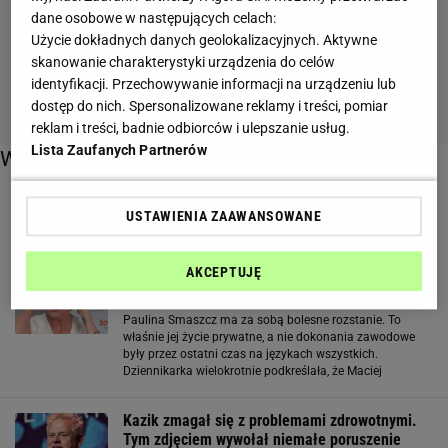
dane osobowe w następujących celach:
Użycie dokładnych danych geolokalizacyjnych. Aktywne
skanowanie charakterystyki urządzenia do celów
identyfikacji. Przechowywanie informacji na urządzeniu lub
dostęp do nich. Spersonalizowane reklamy i treści, pomiar
reklam i treści, badnie odbiorców i ulepszanie usług.
Lista Zaufanych Partnerów
Więcej o:
problemy zdrowotne
USTAWIENIA ZAAWANSOWANE
Paulina Smaszcz schudła 12 kg. Wszystko
AKCEPTUJĘ
przez problemy zdrowotne
Paulina Smaszcz ma za sobą bolesne rozstanie. To
właśnie jej życie prywatne, a nie dokonania zawodowe
były przez ostatni czas na językach wszystkich.
Dziennikarka wielokrotnie podkreślała, że Maciej
Kurzajewski zostawił ją w najgorszym momencie - gdy
zmagała się z problemami zdrowotnymi. Smaszcz
Kazik zmagał się z problemami zdrowotnymi.
Tym zdjęciem wywołał niemałe poruszenie