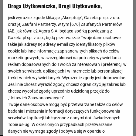
Droga Użytkowniczko, Drogi Użytkowniku,
jeśli wyrazisz zgodę klikając „Akceptuję”, Gazeta.pl sp. z o.o.
oraz jej Zaufani Partnerzy, w tym [
676
] Zaufanych Partnerów
IAB, jak również Agora S.A. będąca spółką powiązaną z
Gazeta.pl sp. z o.o., będą przetwarzać Twoje dane osobowe
problemy zdrowotne
takie jak adresy IP, adresy e-mail czy identyfikatory plików
cookie lub inne informacje zapisane w tych plikach do celów
marketingowych, w szczególności na potrzeby wyświetlania
reklam dopasowanych do Twoich zainteresowań i preferencji w
swoich serwisach, aplikacjach i w Internecie lub personalizacji
treści w nich wyświetlanych. Wyrażenie zgody jest dobrowolne.
Jeśli nie chcesz wyrazić zgody, chcesz ograniczyć jej zakres lub
chcesz wycofać zgodę uprzednio udzieloną przejdź do
„Ustawień Zaawansowanych”.
Twoje dane osobowe mogą być przetwarzane także do celów
badania i mierzenia informacji dotyczących funkcjonowania
serwisów i aplikacji lub łączone z danymi dot. świadczonych
Tobie usług. W określonych przypadkach przetwarzanie
danych nie wymaga zgody i odbywa się w oparciu o