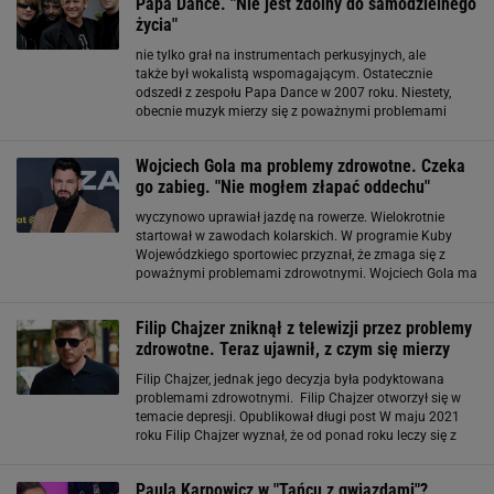
Papa Dance. "Nie jest zdolny do samodzielnego
życia"
nie tylko grał na instrumentach perkusyjnych, ale
także był wokalistą wspomagającym. Ostatecznie
odszedł z zespołu Papa Dance w 2007 roku. Niestety,
obecnie muzyk mierzy się z poważnymi problemami
zdrowotnymi. Tadeusz Łyskawa przeszedł zawał serca.
"Nie jest zdolny do samodzielnego życia" W 2022 roku
Wojciech Gola ma problemy zdrowotne. Czeka
Tadeusz
go zabieg. "Nie mogłem złapać oddechu"
wyczynowo uprawiał jazdę na rowerze. Wielokrotnie
startował w zawodach kolarskich. W programie Kuby
Wojewódzkiego sportowiec przyznał, że zmaga się z
poważnymi problemami zdrowotnymi. Wojciech Gola ma
problemy zdrowotne. Czeka go zabieg Wojciech Gola jest
współzałożycielem Fame MMA. Od 2018 roku kontrakt
Filip Chajzer zniknął z telewizji przez problemy
zdrowotne. Teraz ujawnił, z czym się mierzy
Filip Chajzer, jednak jego decyzja była podyktowana
problemami zdrowotnymi. Filip Chajzer otworzył się w
temacie depresji. Opublikował długi post W maju 2021
roku Filip Chajzer wyznał, że od ponad roku leczy się z
depresji i przyjmuje leki. "Tylko moja rodzina i przyjaciele
do tej pory wiedzieli
Paula Karpowicz w "Tańcu z gwiazdami"?