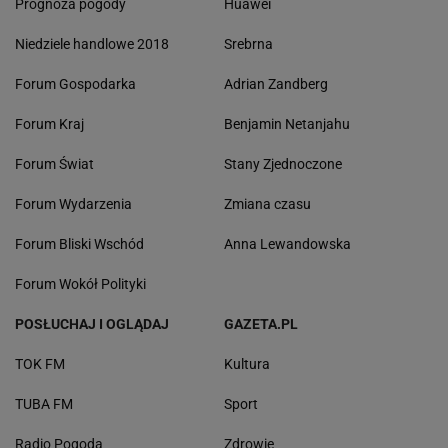
Prognoza pogody
Huawei
Niedziele handlowe 2018
Srebrna
Forum Gospodarka
Adrian Zandberg
Forum Kraj
Benjamin Netanjahu
Forum Świat
Stany Zjednoczone
Forum Wydarzenia
Zmiana czasu
Forum Bliski Wschód
Anna Lewandowska
Forum Wokół Polityki
POSŁUCHAJ I OGLĄDAJ
GAZETA.PL
TOK FM
Kultura
TUBA FM
Sport
Radio Pogoda
Zdrowie