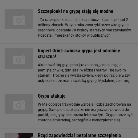
ani jaka jest liczba chorych nim zakażonych. Wczoraj
główny lekarz sanitarny kraju Ołeksandr Biłowoł
Szczepionki na grypę stają się modne
. Za szczepionki dla nich płaci ratusz - łącznie ponad 2
miliony złotych. W tym roku zastrzyki przeciwko grypie
sezonowej dostanie 70 tysięcy starszych warszawiaków.
Pozostali mieszkańcy stolicy w publicznych
przychodniach za szczepionkę zapłacą od 30 do 45
złotych. Nie jest ona refundowana przez NFZ, darmowe
Rupert Grint: świnska grypa jest odrobinę
straszna!
Aktor świńską grypę ma już za sobą, jednak ciągle
pamięta chwile, gdy leżał w łóżku i martwił się swoim
stanem. Trochę się wystraszyłem, kiedy po raz pierwszy
usłyszałem, że mam świńską grypę. Myślałem, że umrę,
ale to się okazało być takie, jak zwykła grypa. - powiedział
podczas konferencji
Grypa atakuje
W Małopolsce trzykrotnie wzrosła liczba zachorowań na
grypę. Sanepid uspokaja, że nie ma jeszcze powodu do
paniki, ale grypy nie można lekceważyć. -Grypa może być
chorobą śmiertelną, szczególnie niebezpieczne są
powikłania pogrypowe - przestrzega Adam Koska z
Wojewódzkiej Stacji Sanitarno
Rząd zapowiedział bezpłatne szczepienia