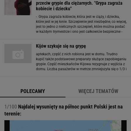
przeciw grypie dla ciężarnych. "Grypa zagraża
kobiecie i dziecku"
- Grypa zagraża kobiecie, która jest w ciąży, i dziecku,
które jest w jej łonie. Szczepienie jest niezbędne, co więcej,
jest to jedno z nielicznych szczepień, które można podać
w każdym trymestrze i ono jest całkowicie bezpieczne -
powiedział stacji radiowej RMF FM prof. Adam Antczak,
pulmonolog
Kijów szykuje się na grypę
aptekach, część z nich robiona jest w domu. Trudno
kupić także podstawowe preparaty służące zapobieganiu
grypie. Część mieszkańców Kijowa rezygnuje z wyjścia z
domu. Liczba pasażerów w metrze zmniejszyła się o 1/3 i
wynosi milion dziennie. Powodem jest zarówno
odwołanie zajęć w szkołach, jak i strach
POLECAMY
WIĘCEJ TEMATÓW
1/100
Najdalej wysunięty na północ punkt Polski jest na
terenie: