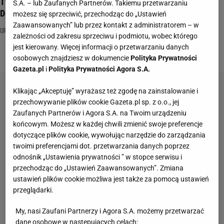
Twoja babcia miałaby w tym quizie komplet punktów.
S.A. – lub Zaufanych Partnerów. Takiemu przetwarzaniu
Dorównasz jej?
możesz się sprzeciwić, przechodząc do „Ustawień
Zaawansowanych” lub przez kontakt z administratorem – w
GRYPA
NAJNOWSZE QUIZY DZISIAJ DODANE
PROBLEMY ZDROWOTNE
zależności od zakresu sprzeciwu i podmiotu, wobec którego
jest kierowany. Więcej informacji o przetwarzaniu danych
osobowych znajdziesz w dokumencie
Polityka Prywatności
Gazeta.pl
i
Polityka Prywatności Agora S.A.
Klikając „Akceptuję” wyrażasz też zgodę na zainstalowanie i
przechowywanie plików cookie Gazeta.pl sp. z o.o., jej
Zaufanych Partnerów i Agora S.A. na Twoim urządzeniu
końcowym. Możesz w każdej chwili zmienić swoje preferencje
dotyczące plików cookie, wywołując narzędzie do zarządzania
twoimi preferencjami dot. przetwarzania danych poprzez
odnośnik „Ustawienia prywatności ” w stopce serwisu i
przechodząc do „Ustawień Zaawansowanych”. Zmiana
ustawień plików cookie możliwa jest także za pomocą ustawień
przeglądarki.
My, nasi Zaufani Partnerzy i Agora S.A. możemy przetwarzać
dane osobowe w następujących celach: