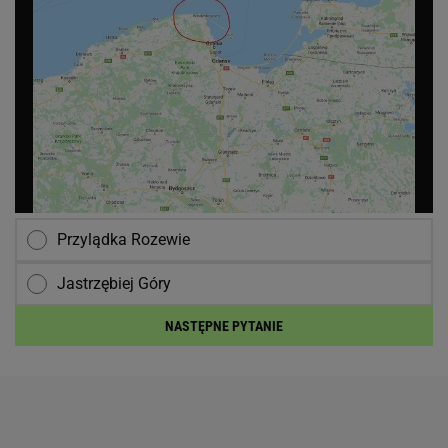
Przylądka Rozewie
Jastrzębiej Góry
NASTĘPNE PYTANIE