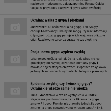
nadzorem medycznym. Jak przypomina Renata Opiela,
tak jak w przypadku klasycznej grypy, wirus świńskiej
grypy przenosi się drogą kropelkową. Krzysztof
Domagalski, rzecznik lotniska w Goleniowie
Ukraina: walka z grypą i plotkami
poinformował, że port
Juszczenko: 48 osób zmarło na grypę. 150 tysięcy
choruje Mieszkańcy Ukrainy nie mogą uzyskać informacji
o tym, jaki rodzaj grypy panuje w ich kraju oraz o liczbie
ofiar. Rozsiewane są coraz straszniejsze plotki nie
mające nic wspólnego z prawdą. Ministerstwo Zdrowia w
ostatnim komunikacie
Rosja: nowa grypa wypiera zwykłą
Lekarze podkreślają jednak, że na razie wirus nie jest
groźniejszy od zwykłej, sezonowej odmiany grypy i
mówią o najczęstszych objawach: kłopotach żołądkowo
jelitowych, mdłościach, wymiotach. Jednym z pierwszych
objawów ma być też suchy kaszel, nierzadko ze śladami
krwi. Do tej pory w Rosji
Epidemia zwykłej czy świńskiej grypy?
Ukraińskie władze same nie wiedzą
Julia Tymoszenko w czasie wystąpienia w Radzie
Najwyższej poinformowała, że na Ukrainie na grypę
zmarło 71 osób. Premier nie ujawniła jednak, ile osób
zmarło na grypę spowodowaną wirusem typu AH1N1,