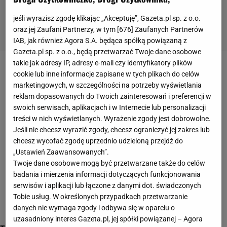
jeśli wyrazisz zgodę klikając „Akceptuję”, Gazeta.pl sp. z o.o.
oraz jej Zaufani Partnerzy, w tym [
676
] Zaufanych Partnerów
IAB, jak również Agora S.A. będąca spółką powiązaną z
Gazeta.pl sp. z o.o., będą przetwarzać Twoje dane osobowe
takie jak adresy IP, adresy e-mail czy identyfikatory plików
grypa
cookie lub inne informacje zapisane w tych plikach do celów
marketingowych, w szczególności na potrzeby wyświetlania
reklam dopasowanych do Twoich zainteresowań i preferencji w
swoich serwisach, aplikacjach i w Internecie lub personalizacji
treści w nich wyświetlanych. Wyrażenie zgody jest dobrowolne.
Jeśli nie chcesz wyrazić zgody, chcesz ograniczyć jej zakres lub
chcesz wycofać zgodę uprzednio udzieloną przejdź do
„Ustawień Zaawansowanych”.
Twoje dane osobowe mogą być przetwarzane także do celów
badania i mierzenia informacji dotyczących funkcjonowania
serwisów i aplikacji lub łączone z danymi dot. świadczonych
Tobie usług. W określonych przypadkach przetwarzanie
danych nie wymaga zgody i odbywa się w oparciu o
uzasadniony interes Gazeta.pl, jej spółki powiązanej – Agora