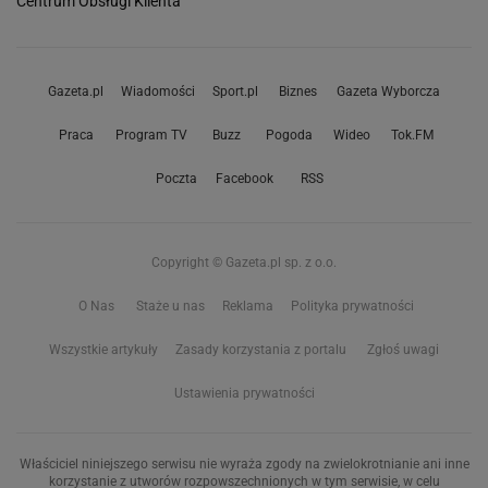
Centrum Obsługi Klienta
Gazeta.pl
Wiadomości
Sport.pl
Biznes
Gazeta Wyborcza
Praca
Program TV
Buzz
Pogoda
Wideo
Tok.FM
Poczta
Facebook
RSS
Copyright © Gazeta.pl sp. z o.o.
O Nas
Staże u nas
Reklama
Polityka prywatności
Wszystkie artykuły
Zasady korzystania z portalu
Zgłoś uwagi
Ustawienia prywatności
Właściciel niniejszego serwisu nie wyraża zgody na zwielokrotnianie ani inne
korzystanie z utworów rozpowszechnionych w tym serwisie, w celu