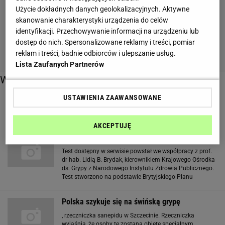
Użycie dokładnych danych geolokalizacyjnych. Aktywne
skanowanie charakterystyki urządzenia do celów
identyfikacji. Przechowywanie informacji na urządzeniu lub
dostęp do nich. Spersonalizowane reklamy i treści, pomiar
reklam i treści, badnie odbiorców i ulepszanie usług.
Lista Zaufanych Partnerów
Więcej o:
USTAWIENIA ZAAWANSOWANE
grypa
AKCEPTUJĘ
Sprawdź online, czy masz grypę
Test dostępny w serwisie powstał we współpracy z prof.
dr hab. Lidią B. Brydak, kierownikiem Krajowego Ośrodka
ds. Grypy z Narodowego Instytutu Zdrowia Publicznego.
Test stworzono na podstawie Brytyjskiego Planu
Pandemicznego. - Oczywiście, ostateczne rozpoznanie
możliwe jest wyłącznie w trakcie
Polska szykuje się na świńską grypę
, rzeczniczka sanepidu w Szczecinie. Rzeczniczka
wyjaśnia, że osoby te zostaną objęte specjalnym