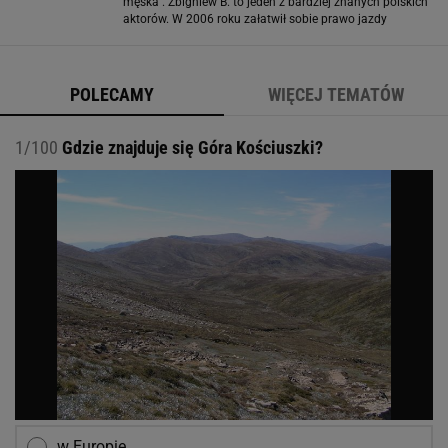
męska''. Zbigniew B. to jeden z bardziej znanych polskich
aktorów. W 2006 roku załatwił sobie prawo jazdy
kategorii B i E dzięki znajomościom w w Wojewódzkim
Ośrodku Ruchu Drogowego w
POLECAMY
WIĘCEJ TEMATÓW
1/100
Gdzie znajduje się Góra Kościuszki?
w Europie