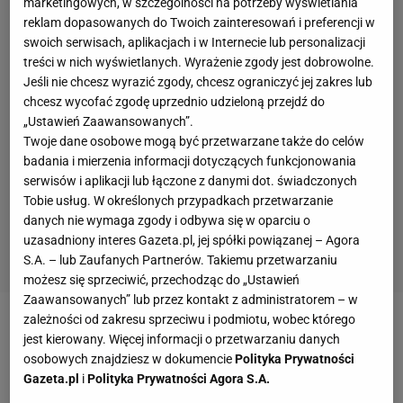
marketingowych, w szczególności na potrzeby wyświetlania
reklam dopasowanych do Twoich zainteresowań i preferencji w
swoich serwisach, aplikacjach i w Internecie lub personalizacji
treści w nich wyświetlanych. Wyrażenie zgody jest dobrowolne.
Jeśli nie chcesz wyrazić zgody, chcesz ograniczyć jej zakres lub
chcesz wycofać zgodę uprzednio udzieloną przejdź do
„Ustawień Zaawansowanych”.
Twoje dane osobowe mogą być przetwarzane także do celów
badania i mierzenia informacji dotyczących funkcjonowania
serwisów i aplikacji lub łączone z danymi dot. świadczonych
Tobie usług. W określonych przypadkach przetwarzanie
danych nie wymaga zgody i odbywa się w oparciu o
uzasadniony interes Gazeta.pl, jej spółki powiązanej – Agora
S.A. – lub Zaufanych Partnerów. Takiemu przetwarzaniu
możesz się sprzeciwić, przechodząc do „Ustawień
Zaawansowanych” lub przez kontakt z administratorem – w
zależności od zakresu sprzeciwu i podmiotu, wobec którego
jest kierowany. Więcej informacji o przetwarzaniu danych
osobowych znajdziesz w dokumencie
Polityka Prywatności
Gazeta.pl
i
Polityka Prywatności Agora S.A.