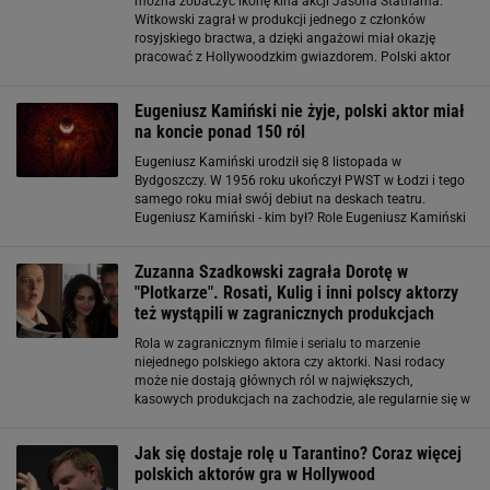
można zobaczyć ikonę kina akcji Jasona Stathama.
Witkowski zagrał w produkcji jednego z członków
rosyjskiego bractwa, a dzięki angażowi miał okazję
pracować z Hollywoodzkim gwiazdorem. Polski aktor
pojawił się w ostatnim odcinku programu Kuby
Wojewódzkiego, gdzie zdradził, ile zarobił dzięki filmowi
Eugeniusz Kamiński nie żyje, polski aktor miał
na koncie ponad 150 ról
Eugeniusz Kamiński urodził się 8 listopada w
Bydgoszczy. W 1956 roku ukończył PWST w Łodzi i tego
samego roku miał swój debiut na deskach teatru.
Eugeniusz Kamiński - kim był? Role Eugeniusz Kamiński
grywał głównie epizody oraz role drugoplanowe.
Pierwszym filmem, w jakim wystąpił, był film „Ewa
Zuzanna Szadkowski zagrała Dorotę w
"Plotkarze". Rosati, Kulig i inni polscy aktorzy
też wystąpili w zagranicznych produkcjach
Rola w zagranicznym filmie i serialu to marzenie
niejednego polskiego aktora czy aktorki. Nasi rodacy
może nie dostają głównych ról w największych,
kasowych produkcjach na zachodzie, ale regularnie się w
nich pojawiają. Zuzanna Szadkowski grała Dorotę w
"Plotkarze". Na zagranicznych planach
Jak się dostaje rolę u Tarantino? Coraz więcej
polskich aktorów gra w Hollywood