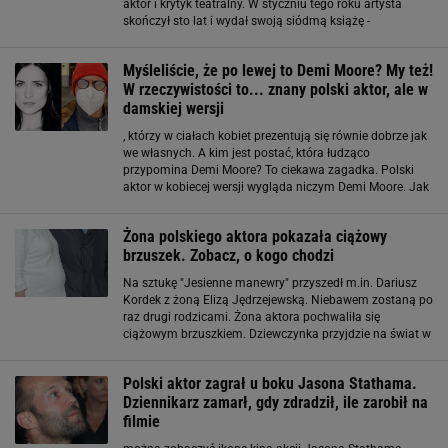
aktor i krytyk teatralny. W styczniu tego roku artysta
skończył sto lat i wydał swoją siódmą książę -
"Przekraczam setkę. Zapis wspomnień 2018-2019". Z tej
okazji TVP Kultura przygotowało poświęcony
Myśleliście, że po lewej to Demi Moore? My też!
W rzeczywistości to... znany polski aktor, ale w
damskiej wersji
, którzy w ciałach kobiet prezentują się równie dobrze jak
we własnych. A kim jest postać, która łudząco
przypomina Demi Moore? To ciekawa zagadka. Polski
aktor w kobiecej wersji wygląda niczym Demi Moore. Jak
dwie krople wody! Na instagramowym profilu o nazwie
Zgadnij kto to pojawiło się biało-czarne
Żona polskiego aktora pokazała ciążowy
brzuszek. Zobacz, o kogo chodzi
Na sztukę "Jesienne manewry" przyszedł m.in. Dariusz
Kordek z żoną Elizą Jędrzejewską. Niebawem zostaną po
raz drugi rodzicami. Żona aktora pochwaliła się
ciążowym brzuszkiem. Dziewczynka przyjdzie na świat w
połowie lipca tego roku. Ja czuję się dobrze i spokojnie
czekam na szczęśliwe rozwiązanie -
Polski aktor zagrał u boku Jasona Stathama.
Dziennikarz zamarł, gdy zdradził, ile zarobił na
filmie