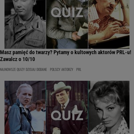
Masz pamięć do twarzy? Pytamy o kultowych aktorów PRL-u!
Zawalcz o 10/10
NAJNOWSZE QUIZY DZISIAJ DODANE
POLSCY AKTORZY
PRL