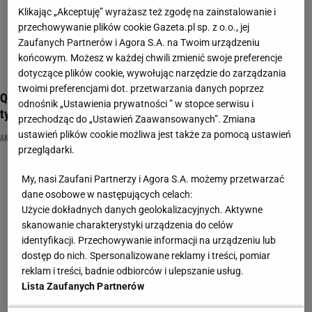
Klikając „Akceptuję” wyrażasz też zgodę na zainstalowanie i
przechowywanie plików cookie Gazeta.pl sp. z o.o., jej
Zaufanych Partnerów i Agora S.A. na Twoim urządzeniu
końcowym. Możesz w każdej chwili zmienić swoje preferencje
dotyczące plików cookie, wywołując narzędzie do zarządzania
twoimi preferencjami dot. przetwarzania danych poprzez
Quiz inny niż wszystkie. Trzy nazwiska, jedno imię. Maks
odnośnik „Ustawienia prywatności ” w stopce serwisu i
tylko dla fanów
przechodząc do „Ustawień Zaawansowanych”. Zmiana
ustawień plików cookie możliwa jest także za pomocą ustawień
AKTORKI
CELEBRYCI
FANI
przeglądarki.
My, nasi Zaufani Partnerzy i Agora S.A. możemy przetwarzać
dane osobowe w następujących celach:
Użycie dokładnych danych geolokalizacyjnych. Aktywne
skanowanie charakterystyki urządzenia do celów
identyfikacji. Przechowywanie informacji na urządzeniu lub
dostęp do nich. Spersonalizowane reklamy i treści, pomiar
reklam i treści, badnie odbiorców i ulepszanie usług.
Lista Zaufanych Partnerów