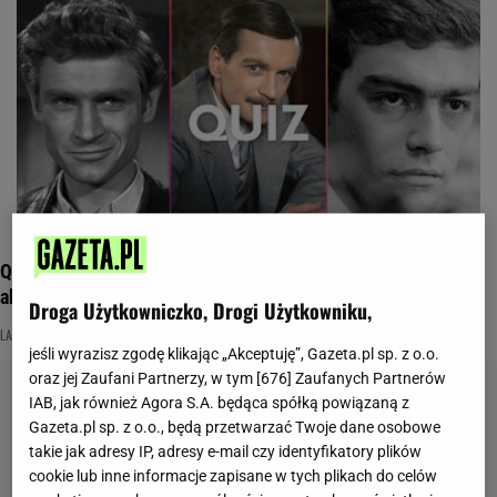
Quiz filmowy dla bystrzaków. Rozpoznasz legendarnych
aktorów PRL-u?
Droga Użytkowniczko, Drogi Użytkowniku,
LATA 70.
LATA 80.
POLSCY AKTORZY
jeśli wyrazisz zgodę klikając „Akceptuję”, Gazeta.pl sp. z o.o.
oraz jej Zaufani Partnerzy, w tym [
676
] Zaufanych Partnerów
IAB, jak również Agora S.A. będąca spółką powiązaną z
Gazeta.pl sp. z o.o., będą przetwarzać Twoje dane osobowe
takie jak adresy IP, adresy e-mail czy identyfikatory plików
cookie lub inne informacje zapisane w tych plikach do celów