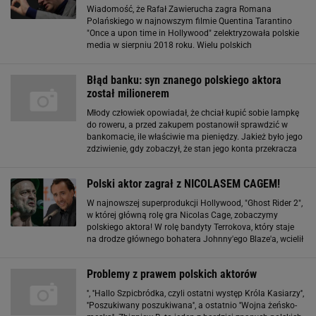
Wiadomość, że Rafał Zawierucha zagra Romana
Polańskiego w najnowszym filmie Quentina Tarantino
"Once a upon time in Hollywood" zelektryzowała polskie
media w sierpniu 2018 roku. Wielu polskich
aktorów próbowało kariery za granicą - Weronika Rosati,
Borys Szyc czy nawet posiadająca na koncie
Błąd banku: syn znanego polskiego aktora
został milionerem
Młody człowiek opowiadał, że chciał kupić sobie lampkę
do roweru, a przed zakupem postanowił sprawdzić w
bankomacie, ile właściwie ma pieniędzy. Jakież było jego
zdziwienie, gdy zobaczył, że stan jego konta przekracza
12 mln 500 tys. zł. - Pomyślałem, że bankomat jest
niesprawny. Poszedłem do
Polski aktor zagrał z NICOLASEM CAGEM!
W najnowszej superprodukcji Hollywood, "Ghost Rider 2",
w której główną rolę gra Nicolas Cage, zobaczymy
polskiego aktora! W rolę bandyty Terrokova, który staje
na drodze głównego bohatera Johnny'ego Blaze'a, wcielił
się Jacek Koman. Jak łatwo się domyślić, postać
odgrywana przez polskiego aktora
Problemy z prawem polskich aktorów
'', ''Hallo Szpicbródka, czyli ostatni występ Króla Kasiarzy'',
''Poszukiwany poszukiwana'', a ostatnio ''Wojna żeńsko-