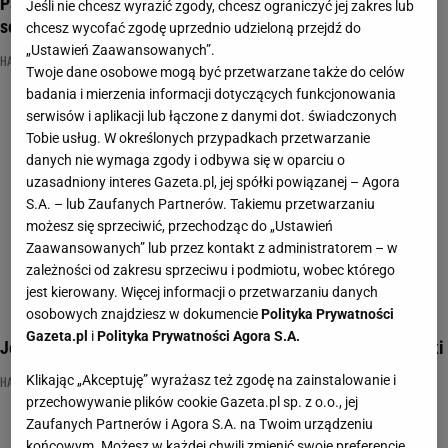
Pamiętasz piosenki harcerskie? Tylko harcmistrz wyśpiewa
Jeśli nie chcesz wyrazić zgody, chcesz ograniczyć jej zakres lub
sobie 8/8!
chcesz wycofać zgodę uprzednio udzieloną przejdź do
„Ustawień Zaawansowanych”.
HARCERZE
MUZYKA
PIOSENKA
Twoje dane osobowe mogą być przetwarzane także do celów
badania i mierzenia informacji dotyczących funkcjonowania
serwisów i aplikacji lub łączone z danymi dot. świadczonych
Tobie usług. W określonych przypadkach przetwarzanie
danych nie wymaga zgody i odbywa się w oparciu o
uzasadniony interes Gazeta.pl, jej spółki powiązanej – Agora
S.A. – lub Zaufanych Partnerów. Takiemu przetwarzaniu
możesz się sprzeciwić, przechodząc do „Ustawień
Zaawansowanych” lub przez kontakt z administratorem – w
zależności od zakresu sprzeciwu i podmiotu, wobec którego
jest kierowany. Więcej informacji o przetwarzaniu danych
osobowych znajdziesz w dokumencie
Polityka Prywatności
Gazeta.pl
i
Polityka Prywatności Agora S.A.
Jeśli jeździłeś na obozy w PRL-u, na pewno znasz te piosenki
Klikając „Akceptuję” wyrażasz też zgodę na zainstalowanie i
HARCERZE
PIOSENKI
QUIZ
przechowywanie plików cookie Gazeta.pl sp. z o.o., jej
Zaufanych Partnerów i Agora S.A. na Twoim urządzeniu
końcowym. Możesz w każdej chwili zmienić swoje preferencje