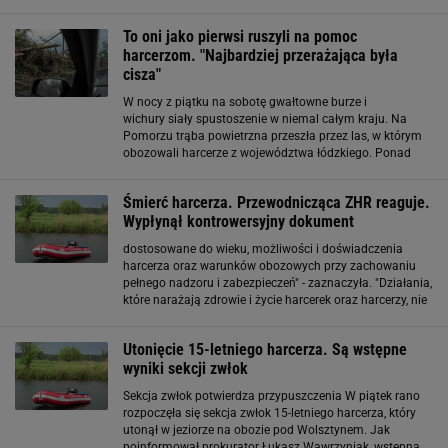
nadzieję, że w każdym polskim domu wszyscy będą w
stanie pomyśleć o tym, że pokój, szczęście
To oni jako pierwsi ruszyli na pomoc
harcerzom. "Najbardziej przerażająca była
cisza"
W nocy z piątku na sobotę gwałtowne burze i
wichury siały spustoszenie w niemal całym kraju. Na
Pomorzu trąba powietrzna przeszła przez las, w którym
obozowali harcerze z województwa łódzkiego. Ponad
100 nastolatków i ich opiekunowie w kilka chwil zostali
zupełnie odcięci od świata. W pierwszych
Śmierć harcerza. Przewodnicząca ZHR reaguje.
Wypłynął kontrowersyjny dokument
dostosowane do wieku, możliwości i doświadczenia
harcerza oraz warunków obozowych przy zachowaniu
pełnego nadzoru i zabezpieczeń" - zaznaczyła. "Działania,
które narażają zdrowie i życie harcerek oraz harcerzy, nie
są naszym standardem. Dlatego dążymy do
kompleksowego i jak najszybszego wyjaśnienia sprawy
Utonięcie 15-letniego harcerza. Są wstępne
wyniki sekcji zwłok
Sekcja zwłok potwierdza przypuszczenia W piątek rano
rozpoczęła się sekcja zwłok 15-letniego harcerza, który
utonął w jeziorze na obozie pod Wolsztynem. Jak
poinformował prokurator Łukasz Wawrzyniak, wstępna