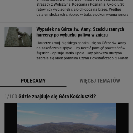
strażacy z Wolsztyna, Kościana i Poznania. Około 5.30
ratownicy wyciągnęli ciało chłopca na brzeg. Według
ustaleń śledczych chłopiec w trakcie pokonywania jeziora
nie był asekurowany z łodzi. Zatrzymano wtedy dwie
osoby: opiekuna i ratownika wodnego
Wypadek na Górze św. Anny. Sześciu rannych
harcerzy po wybuchu paliwa w zniczu
Harcerze z woj. śląskiego spotkali się na Górze św. Anny
na zakończenie spływu i by uczcić pamięć powstańców
śląskich - opisuje Radio Opole. Gdy pierwsza drużyna
zabrała się obok pomnika Czynu Powstańczego, 21-latek
próbował dolać łatwopalnej cieczy do czaszy
metalowego znicza. W tym momencie
POLECAMY
WIĘCEJ TEMATÓW
1/100
Gdzie znajduje się Góra Kościuszki?