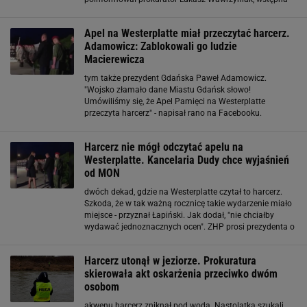
opinia z sekcji potwierdza to, co zakładali śledczy -
śmierć nastąpiła w wyniku utonięcia
Apel na Westerplatte miał przeczytać harcerz.
Adamowicz: Zablokowali go ludzie
Macierewicza
tym także prezydent Gdańska Paweł Adamowicz.
"Wojsko złamało dane Miastu Gdańsk słowo!
Umówiliśmy się, że Apel Pamięci na Westerplatte
przeczyta harcerz" - napisał rano na Facebooku.
Zamieścił też nagranie, na którym widać, jak ubrany w
garnitur mężczyzna - wg prezydenta przedstawiciel MON
Harcerz nie mógł odczytać apelu na
- fizycznie blokuje drogę
Westerplatte. Kancelaria Dudy chce wyjaśnień
od MON
dwóch dekad, gdzie na Westerplatte czytał to harcerz.
Szkoda, że w tak ważną rocznicę takie wydarzenie miało
miejsce - przyznał Łapiński. Jak dodał, "nie chciałby
wydawać jednoznacznych ocen". ZHP prosi prezydenta o
pomoc Związek Harcerstwa Polskiego w piątek
opublikował na swojej stronie komunikat, w
Harcerz utonął w jeziorze. Prokuratura
skierowała akt oskarżenia przeciwko dwóm
osobom
akwenu harcerz zniknął pod wodą. Nastolatka szukali