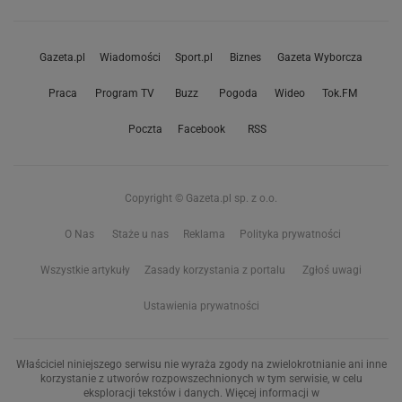
Gazeta.pl
Wiadomości
Sport.pl
Biznes
Gazeta Wyborcza
Praca
Program TV
Buzz
Pogoda
Wideo
Tok.FM
Poczta
Facebook
RSS
Copyright © Gazeta.pl sp. z o.o.
O Nas
Staże u nas
Reklama
Polityka prywatności
Wszystkie artykuły
Zasady korzystania z portalu
Zgłoś uwagi
Ustawienia prywatności
Właściciel niniejszego serwisu nie wyraża zgody na zwielokrotnianie ani inne
korzystanie z utworów rozpowszechnionych w tym serwisie, w celu
eksploracji tekstów i danych. Więcej informacji w