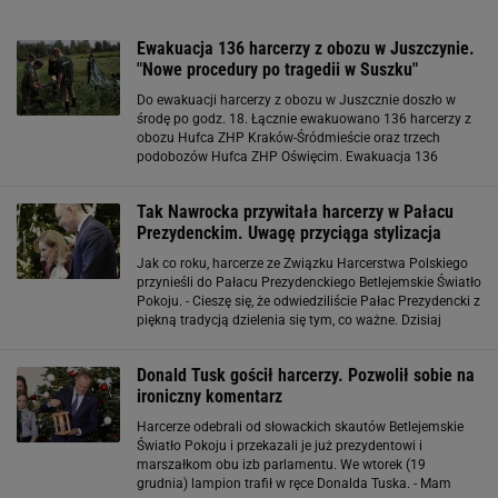
Ewakuacja 136 harcerzy z obozu w Juszczynie.
"Nowe procedury po tragedii w Suszku"
Do ewakuacji harcerzy z obozu w Juszcznie doszło w
środę po godz. 18. Łącznie ewakuowano 136 harcerzy z
obozu Hufca ZHP Kraków-Śródmieście oraz trzech
podobozów Hufca ZHP Oświęcim. Ewakuacja 136
harcerzy z obozu w Juszczynie. - Po zeszłorocznej
tragedii w Suszku wprowadzono nowe procedury
Tak Nawrocka przywitała harcerzy w Pałacu
Prezydenckim. Uwagę przyciąga stylizacja
Jak co roku, harcerze ze Związku Harcerstwa Polskiego
przynieśli do Pałacu Prezydenckiego Betlejemskie Światło
Pokoju. - Cieszę się, że odwiedziliście Pałac Prezydencki z
piękną tradycją dzielenia się tym, co ważne. Dzisiaj
rozpoczynamy kontynuowanie tej tradycji na kolejnych
pięć lat
Donald Tusk gościł harcerzy. Pozwolił sobie na
ironiczny komentarz
Harcerze odebrali od słowackich skautów Betlejemskie
Światło Pokoju i przekazali je już prezydentowi i
marszałkom obu izb parlamentu. We wtorek (19
grudnia) lampion trafił w ręce Donalda Tuska. - Mam