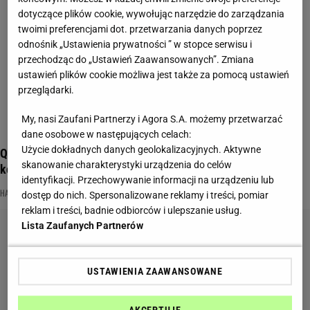
dotyczące plików cookie, wywołując narzędzie do zarządzania
twoimi preferencjami dot. przetwarzania danych poprzez
odnośnik „Ustawienia prywatności ” w stopce serwisu i
przechodząc do „Ustawień Zaawansowanych”. Zmiana
ustawień plików cookie możliwa jest także za pomocą ustawień
przeglądarki.
My, nasi Zaufani Partnerzy i Agora S.A. możemy przetwarzać
dane osobowe w następujących celach:
Użycie dokładnych danych geolokalizacyjnych. Aktywne
Quiz harcerski z okazji Dnia Myśli Braterskiej. Zdobędziecie
skanowanie charakterystyki urządzenia do celów
komplet?
identyfikacji. Przechowywanie informacji na urządzeniu lub
HARCERZE
KULTURA
QUIZ
dostęp do nich. Spersonalizowane reklamy i treści, pomiar
reklam i treści, badnie odbiorców i ulepszanie usług.
Lista Zaufanych Partnerów
USTAWIENIA ZAAWANSOWANE