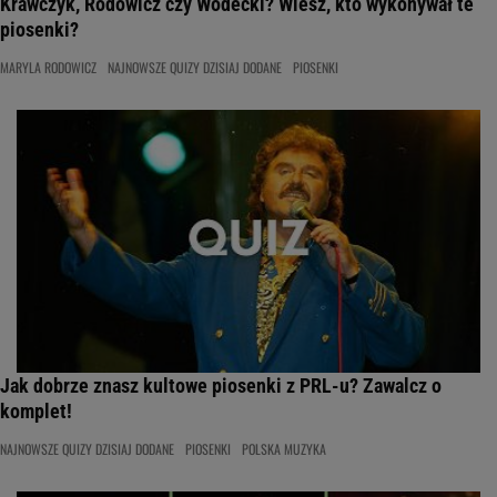
Krawczyk, Rodowicz czy Wodecki? Wiesz, kto wykonywał te
piosenki?
MARYLA RODOWICZ
NAJNOWSZE QUIZY DZISIAJ DODANE
PIOSENKI
Jak dobrze znasz kultowe piosenki z PRL-u? Zawalcz o
komplet!
NAJNOWSZE QUIZY DZISIAJ DODANE
PIOSENKI
POLSKA MUZYKA