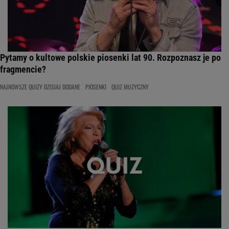
Pytamy o kultowe polskie piosenki lat 90. Rozpoznasz je po
fragmencie?
NAJNOWSZE QUIZY DZISIAJ DODANE
PIOSENKI
QUIZ MUZYCZNY