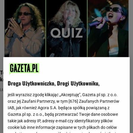
Ten quiz sprawi, że zanucisz swoje ulubione hity! Zgarniesz
komplet?
Droga Użytkowniczko, Drogi Użytkowniku,
LATA 80.
NAJNOWSZE QUIZY DZISIAJ DODANE
PIOSENKI
jeśli wyrazisz zgodę klikając „Akceptuję”, Gazeta.pl sp. z o.o.
oraz jej Zaufani Partnerzy, w tym [
676
] Zaufanych Partnerów
IAB, jak również Agora S.A. będąca spółką powiązaną z
Gazeta.pl sp. z o.o., będą przetwarzać Twoje dane osobowe
takie jak adresy IP, adresy e-mail czy identyfikatory plików
cookie lub inne informacje zapisane w tych plikach do celów