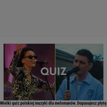
Wielki quiz polskiej muzyki dla melomanów. Dopasujesz płytę