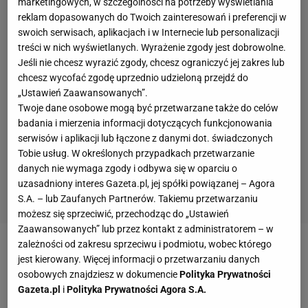
marketingowych, w szczególności na potrzeby wyświetlania
reklam dopasowanych do Twoich zainteresowań i preferencji w
swoich serwisach, aplikacjach i w Internecie lub personalizacji
treści w nich wyświetlanych. Wyrażenie zgody jest dobrowolne.
Jeśli nie chcesz wyrazić zgody, chcesz ograniczyć jej zakres lub
chcesz wycofać zgodę uprzednio udzieloną przejdź do
„Ustawień Zaawansowanych”.
Twoje dane osobowe mogą być przetwarzane także do celów
badania i mierzenia informacji dotyczących funkcjonowania
serwisów i aplikacji lub łączone z danymi dot. świadczonych
Tobie usług. W określonych przypadkach przetwarzanie
danych nie wymaga zgody i odbywa się w oparciu o
uzasadniony interes Gazeta.pl, jej spółki powiązanej – Agora
S.A. – lub Zaufanych Partnerów. Takiemu przetwarzaniu
możesz się sprzeciwić, przechodząc do „Ustawień
Zaawansowanych” lub przez kontakt z administratorem – w
zależności od zakresu sprzeciwu i podmiotu, wobec którego
jest kierowany. Więcej informacji o przetwarzaniu danych
osobowych znajdziesz w dokumencie
Polityka Prywatności
Gazeta.pl
i
Polityka Prywatności Agora S.A.