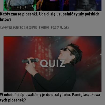
Każdy zna te piosenki. Uda ci się uzupełnić tytuły polskich
hitów?
NAJNOWSZE QUIZY DZISIAJ DODANE
PIOSENKI
POLSKA MUZYKA
W młodości śpiewaliśmy je do utraty tchu. Pamiętasz słowa
tych piosenek?