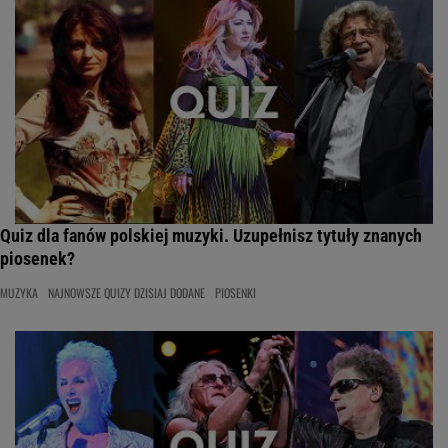
Quiz dla fanów polskiej muzyki. Uzupełnisz tytuły znanych
piosenek?
MUZYKA
NAJNOWSZE QUIZY DZISIAJ DODANE
PIOSENKI