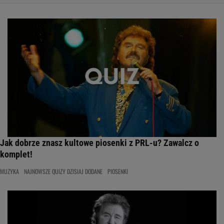
Jak dobrze znasz kultowe piosenki z PRL-u? Zawalcz o
komplet!
MUZYKA
NAJNOWSZE QUIZY DZISIAJ DODANE
PIOSENKI