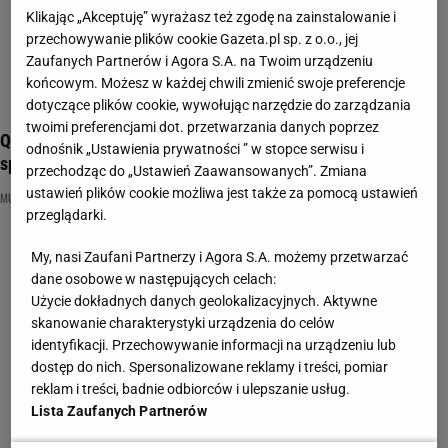
Klikając „Akceptuję” wyrażasz też zgodę na zainstalowanie i
przechowywanie plików cookie Gazeta.pl sp. z o.o., jej
Zaufanych Partnerów i Agora S.A. na Twoim urządzeniu
końcowym. Możesz w każdej chwili zmienić swoje preferencje
dotyczące plików cookie, wywołując narzędzie do zarządzania
twoimi preferencjami dot. przetwarzania danych poprzez
Quiz: masz dobrą pamięć do tekstów piosenek? Zaraz to
odnośnik „Ustawienia prywatności ” w stopce serwisu i
sprawdzimy!
przechodząc do „Ustawień Zaawansowanych”. Zmiana
ustawień plików cookie możliwa jest także za pomocą ustawień
MUZYKA
NAJNOWSZE QUIZY DZISIAJ DODANE
PIOSENKI
przeglądarki.
My, nasi Zaufani Partnerzy i Agora S.A. możemy przetwarzać
dane osobowe w następujących celach:
Użycie dokładnych danych geolokalizacyjnych. Aktywne
skanowanie charakterystyki urządzenia do celów
identyfikacji. Przechowywanie informacji na urządzeniu lub
dostęp do nich. Spersonalizowane reklamy i treści, pomiar
reklam i treści, badnie odbiorców i ulepszanie usług.
Lista Zaufanych Partnerów