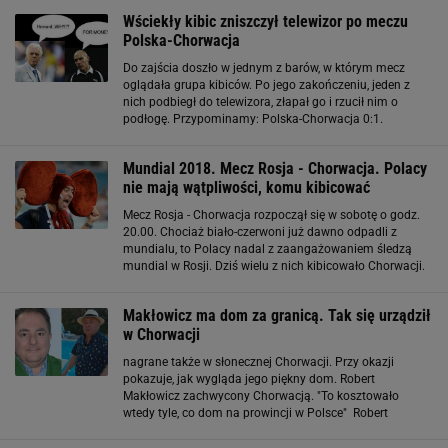
wakacyjnych wojaży, możemy być pewni
Wściekły kibic zniszczył telewizor po meczu
Polska-Chorwacja
Do zajścia doszło w jednym z barów, w którym mecz
oglądała grupa kibiców. Po jego zakończeniu, jeden z
nich podbiegł do telewizora, złapał go i rzucił nim o
podłogę. Przypominamy: Polska-Chorwacja 0:1.
Mężczyznę policja zatrzymała na ulicy, niedaleko baru, z
którego już wyszedł. Po takim meczu 26
Mundial 2018. Mecz Rosja - Chorwacja. Polacy
nie mają wątpliwości, komu kibicować
Mecz Rosja - Chorwacja rozpoczął się w sobotę o godz.
20.00. Chociaż biało-czerwoni już dawno odpadli z
mundialu, to Polacy nadal z zaangażowaniem śledzą
mundial w Rosji. Dziś wielu z nich kibicowało Chorwacji.
Mecz Rosja - Chorwacja zjednoczył dziennikarzy Wśród
dziennikarzy ton nadal Michał
Makłowicz ma dom za granicą. Tak się urządził
w Chorwacji
nagrane także w słonecznej Chorwacji. Przy okazji
pokazuje, jak wygląda jego piękny dom. Robert
Makłowicz zachwycony Chorwacją. "To kosztowało
wtedy tyle, co dom na prowincji w Polsce" Robert
Makłowicz nie ukrywa tego, że uwielbia spędzać czas w
Chorwacji. Jego dom znajduje się w pięknej Dalmacji, a