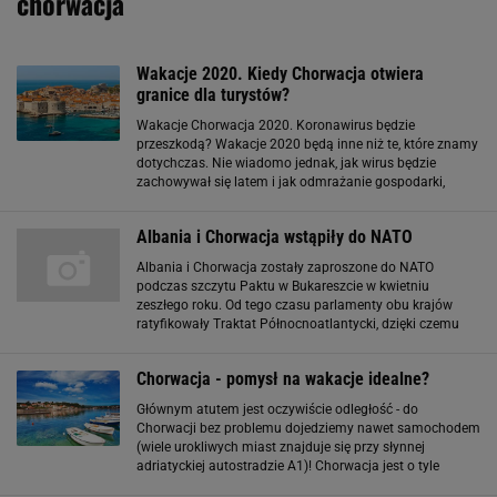
chorwacja
Wakacje 2020. Kiedy Chorwacja otwiera
granice dla turystów?
Wakacje Chorwacja 2020. Koronawirus będzie
przeszkodą? Wakacje 2020 będą inne niż te, które znamy
dotychczas. Nie wiadomo jednak, jak wirus będzie
zachowywał się latem i jak odmrażanie gospodarki,
otwarcie granic i uruchomienie ruchu lotniczego wpłynie
na pandemię. W 2018 roku Chorwację odwiedziło
Albania i Chorwacja wstąpiły do NATO
Albania i Chorwacja zostały zaproszone do NATO
podczas szczytu Paktu w Bukareszcie w kwietniu
zeszłego roku. Od tego czasu parlamenty obu krajów
ratyfikowały Traktat Północnoatlantycki, dzięki czemu
mogły otrzymać od szefa NATO Jaapa de Hoop
Scheffera zgodę na członkostwo. Dziś w amerykańskim
Chorwacja - pomysł na wakacje idealne?
Głównym atutem jest oczywiście odległość - do
Chorwacji bez problemu dojedziemy nawet samochodem
(wiele urokliwych miast znajduje się przy słynnej
adriatyckiej autostradzie A1)! Chorwacja jest o tyle
atrakcyjna, że nieważne, który region wybierzemy jako cel