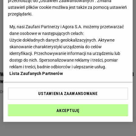
przechodząc do „Ustawień Zaawansowanych”. Zmiana
ustawień plików cookie możliwa jest także za pomocą ustawień
przeglądarki.
My, nasi Zaufani Partnerzy i Agora S.A. możemy przetwarzać
dane osobowe w następujących celach:
Użycie dokładnych danych geolokalizacyjnych. Aktywne
skanowanie charakterystyki urządzenia do celów
identyfikacji. Przechowywanie informacji na urządzeniu lub
dostęp do nich. Spersonalizowane reklamy i treści, pomiar
reklam i treści, badnie odbiorców i ulepszanie usług.
Wiele osób jeździ tam na wakacje, ale czy ktoś zdobędzie 8/8
Lista Zaufanych Partnerów
w tym quizie?
CHORWACJA
PODRÓŻE
QUIZ
USTAWIENIA ZAAWANSOWANE
AKCEPTUJĘ