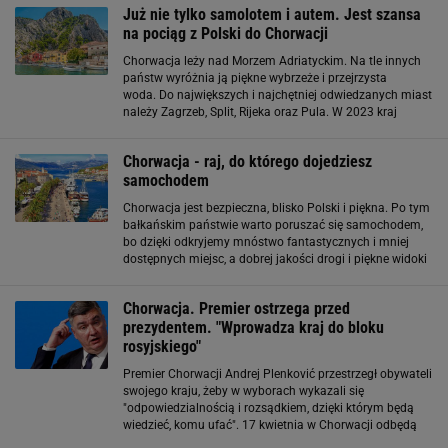
Już nie tylko samolotem i autem. Jest szansa
na pociąg z Polski do Chorwacji
Chorwacja leży nad Morzem Adriatyckim. Na tle innych
państw wyróżnia ją piękne wybrzeże i przejrzysta
woda. Do największych i najchętniej odwiedzanych miast
należy Zagrzeb, Split, Rijeka oraz Pula. W 2023 kraj
odwiedziło ponad milion Polaków. Wiele osób decyduje
się na podróż samochodem
Chorwacja - raj, do którego dojedziesz
samochodem
Chorwacja jest bezpieczna, blisko Polski i piękna. Po tym
bałkańskim państwie warto poruszać się samochodem,
bo dzięki odkryjemy mnóstwo fantastycznych i mniej
dostępnych miejsc, a dobrej jakości drogi i piękne widoki
na trasie dodatkowo zachęcają do prowadzenia auta.
Wybraliśmy
Chorwacja. Premier ostrzega przed
prezydentem. "Wprowadza kraj do bloku
rosyjskiego"
Premier Chorwacji Andrej Plenković przestrzegł obywateli
swojego kraju, żeby w wyborach wykazali się
"odpowiedzialnością i rozsądkiem, dzięki którym będą
wiedzieć, komu ufać". 17 kwietnia w Chorwacji odbędą
się wybory parlamentarne - datę tę ogłosił