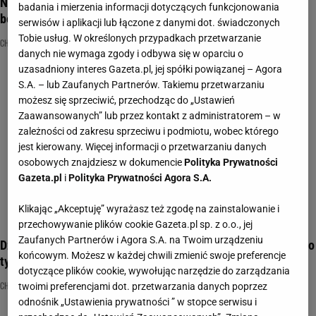
Nie byłeś w Chorwacji? Nie dasz rady rozwiązać tego quizu
badania i mierzenia informacji dotyczących funkcjonowania
bez pomyłki
serwisów i aplikacji lub łączone z danymi dot. świadczonych
Tobie usług. W określonych przypadkach przetwarzanie
CHORWACJA
NAJNOWSZE QUIZY DZISIAJ DODANE
QUIZ WIEDZY OGÓLNEJ
danych nie wymaga zgody i odbywa się w oparciu o
uzasadniony interes Gazeta.pl, jej spółki powiązanej – Agora
S.A. – lub Zaufanych Partnerów. Takiemu przetwarzaniu
możesz się sprzeciwić, przechodząc do „Ustawień
Zaawansowanych” lub przez kontakt z administratorem – w
zależności od zakresu sprzeciwu i podmiotu, wobec którego
jest kierowany. Więcej informacji o przetwarzaniu danych
osobowych znajdziesz w dokumencie
Polityka Prywatności
Gazeta.pl
i
Polityka Prywatności Agora S.A.
Klikając „Akceptuję” wyrażasz też zgodę na zainstalowanie i
przechowywanie plików cookie Gazeta.pl sp. z o.o., jej
Zaufanych Partnerów i Agora S.A. na Twoim urządzeniu
Dzisiejszy turystyczny zabierze was do Chorwacji! Ile wiecie o
końcowym. Możesz w każdej chwili zmienić swoje preferencje
tym kraju?
dotyczące plików cookie, wywołując narzędzie do zarządzania
CHORWACJA
QUIZ
TURYSTYCZNY
twoimi preferencjami dot. przetwarzania danych poprzez
odnośnik „Ustawienia prywatności ” w stopce serwisu i