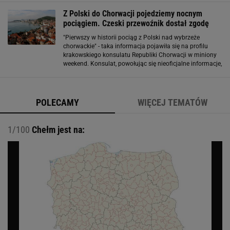
prezydent Zoran Milanović
Z Polski do Chorwacji pojedziemy nocnym
pociągiem. Czeski przewoźnik dostał zgodę
"Pierwszy w historii pociąg z Polski nad wybrzeże
chorwackie" - taka informacja pojawiła się na profilu
krakowskiego konsulatu Republiki Chorwacji w miniony
weekend. Konsulat, powołując się nieoficjalne informacje,
napisał, że czeski RegioJet otrzymał zgodę polskiego
Urzędu Transportu Kolejowego
POLECAMY
WIĘCEJ TEMATÓW
1/100
Chełm jest na: