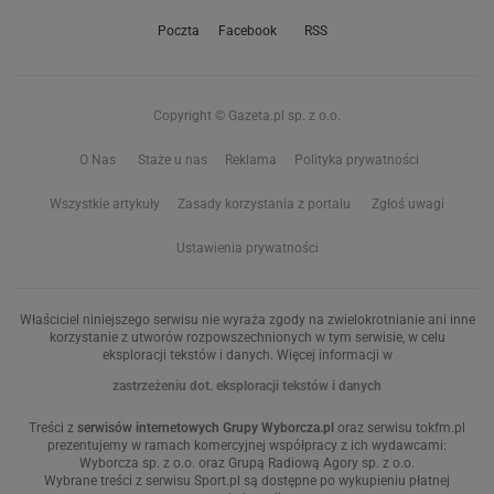
Poczta
Facebook
RSS
Copyright © Gazeta.pl sp. z o.o.
O Nas
Staże u nas
Reklama
Polityka prywatności
Wszystkie artykuły
Zasady korzystania z portalu
Zgłoś uwagi
Ustawienia prywatności
Właściciel niniejszego serwisu nie wyraża zgody na zwielokrotnianie ani inne
korzystanie z utworów rozpowszechnionych w tym serwisie, w celu
eksploracji tekstów i danych. Więcej informacji w
zastrzeżeniu dot. eksploracji tekstów i danych
Treści z
serwisów internetowych Grupy Wyborcza.pl
oraz serwisu tokfm.pl
prezentujemy w ramach komercyjnej współpracy z ich wydawcami:
Wyborcza sp. z o.o. oraz Grupą Radiową Agory sp. z o.o.
Wybrane treści z serwisu Sport.pl są dostępne po wykupieniu płatnej