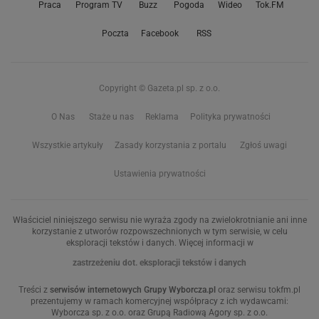
Praca
Program TV
Buzz
Pogoda
Wideo
Tok.FM
Poczta
Facebook
RSS
Copyright © Gazeta.pl sp. z o.o.
O Nas
Staże u nas
Reklama
Polityka prywatności
Wszystkie artykuły
Zasady korzystania z portalu
Zgłoś uwagi
Ustawienia prywatności
Właściciel niniejszego serwisu nie wyraża zgody na zwielokrotnianie ani inne
korzystanie z utworów rozpowszechnionych w tym serwisie, w celu
eksploracji tekstów i danych. Więcej informacji w
zastrzeżeniu dot. eksploracji tekstów i danych
Treści z
serwisów internetowych Grupy Wyborcza.pl
oraz serwisu tokfm.pl
prezentujemy w ramach komercyjnej współpracy z ich wydawcami:
Wyborcza sp. z o.o. oraz Grupą Radiową Agory sp. z o.o.