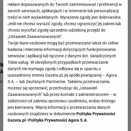
reklam dopasowanych do Twoich zainteresowań i preferencji w
swoich serwisach, aplikacjach i w Internecie lub personalizacji
treści w nich wyświetlanych. Wyrażenie zgody jest dobrowolne.
Jeśli nie chcesz wyrazić zgody, chcesz ograniczyć jej zakres lub
chcesz wycofać zgodę uprzednio udzieloną przejdź do
„Ustawień Zaawansowanych”.
Twoje dane osobowe mogą być przetwarzane także do celów
badania i mierzenia informacji dotyczących funkcjonowania
serwisów i aplikacji lub łączone z danymi dot. świadczonych
Tobie usług. W określonych przypadkach przetwarzanie
W turystycznym odwiedzamy Bałkany! Jak dobrze znacie
danych nie wymaga zgody i odbywa się w oparciu o
Albanię?
uzasadniony interes Gazeta.pl, jej spółki powiązanej – Agora
ALBANIA
QUIZ
TURYSTYCZNY
S.A. – lub Zaufanych Partnerów. Takiemu przetwarzaniu
możesz się sprzeciwić, przechodząc do „Ustawień
Zaawansowanych” lub przez kontakt z administratorem – w
zależności od zakresu sprzeciwu i podmiotu, wobec którego
jest kierowany. Więcej informacji o przetwarzaniu danych
osobowych znajdziesz w dokumencie
Polityka Prywatności
Gazeta.pl
i
Polityka Prywatności Agora S.A.