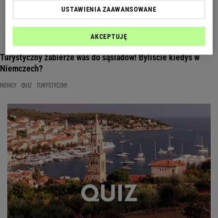
USTAWIENIA ZAAWANSOWANE
AKCEPTUJĘ
Turystyczny zabierze was do sąsiadów! Byliście kiedyś w
Niemczech?
NIEMCY
QUIZ
TURYSTYCZNY