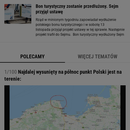
podanych za 2018 rok krajowi i zagraniczni turyści
Bon turystyczny zostanie przedłużony. Sejm
przyjął ustawę
Rząd w minionym tygodniu zapowiadał wydłużenie
polskiego bonu turystycznego i w sobotę 13
listopada przyjął projekt ustawy w tej sprawie. Następnie
projekt trafił do Sejmu. Bon turystyczny wydłużony Sejm
w środę 17 listopada przyjął nowelizację ustawy, z której
wynika również przedłużenia bonu
POLECAMY
WIĘCEJ TEMATÓW
1/100
Najdalej wysunięty na północ punkt Polski jest na
terenie: