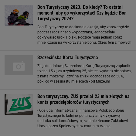
Bon Turystyczny 2023. Do kiedy? To ostatni
moment, aby go wykorzystać! Czy będzie Bon
Turystyczny 2024?
Bon Turystyczny to doskonała okazja, aby zaoszczędzić
podczas rodzinnego wypoczynku, jednocześnie
odkrywając uroki Polski. Rodzice mają jednak coraz
mniej czasu na wykorzystanie bonu. Okres ferii zimowych
to idealny moment na to, aby tym tematem się
zainteresować. Więcej podobnych artykułów
Szczecińska Karta Turystyczna
Za jednodniową Szczecińską Kartę Turystyczną zapłacić
trzeba 15 zł, za trzydniową 25, ale ten wydatek się opłaca,
z kartą możemy liczyć na zniżki dochodzące do 50%,
póki co w szesnastu miejscach - od Muzeum
Narodowego, poprzez najstarsze kino świata Pionier,
eksperymentarium Eureka, Teatr
Bon turystyczny. ZUS przelał 23 mln złotych na
konta przedsiębiorców turystycznych
- Obsługa informatyczna i finansowa Polskiego Bonu
Turystycznego to kolejne, po tarczy antykryzysowej i
dodatku solidarnościowym, zadanie zlecone Zakładowi
Ubezpieczeń Społecznych w ostatnim czasie.
Błyskawicznie rozbudowaliśmy i udostępniliśmy naszą