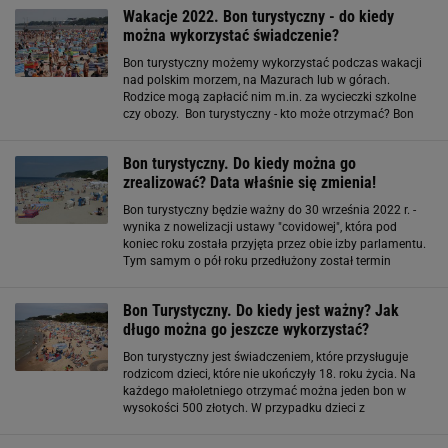
Platformę Usług Elektronicznych dla podmiotów
Wakacje 2022. Bon turystyczny - do kiedy
można wykorzystać świadczenie?
Bon turystyczny możemy wykorzystać podczas wakacji
nad polskim morzem, na Mazurach lub w górach.
Rodzice mogą zapłacić nim m.in. za wycieczki szkolne
czy obozy. Bon turystyczny - kto może otrzymać? Bon
turystyczny to świadczenie przeznaczone dla rodziców
przynajmniej jednego dziecka
Bon turystyczny. Do kiedy można go
zrealizować? Data właśnie się zmienia!
Bon turystyczny będzie ważny do 30 września 2022 r. -
wynika z nowelizacji ustawy "covidowej", która pod
koniec roku została przyjęta przez obie izby parlamentu.
Tym samym o pół roku przedłużony został termin
ważności bonu - zgodnie z wcześniejszymi przepisami
kończył się on 31 marca 2022 r
Bon Turystyczny. Do kiedy jest ważny? Jak
długo można go jeszcze wykorzystać?
Bon turystyczny jest świadczeniem, które przysługuje
rodzicom dzieci, które nie ukończyły 18. roku życia. Na
każdego małoletniego otrzymać można jeden bon w
wysokości 500 złotych. W przypadku dzieci z
orzeczeniem o niepełnosprawności świadczenie jest
wyższe i wynosi 1000 złotych. Bon przyznawany