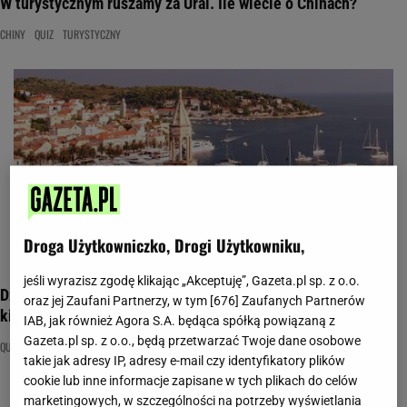
W turystycznym ruszamy za Ural. Ile wiecie o Chinach?
CHINY
QUIZ
TURYSTYCZNY
Droga Użytkowniczko, Drogi Użytkowniku,
jeśli wyrazisz zgodę klikając „Akceptuję”, Gazeta.pl sp. z o.o.
Dzisiejszy turystyczny to podróż do Tunezji! Byliście tam
oraz jej Zaufani Partnerzy, w tym [
676
] Zaufanych Partnerów
kiedyś?
IAB, jak również Agora S.A. będąca spółką powiązaną z
Gazeta.pl sp. z o.o., będą przetwarzać Twoje dane osobowe
QUIZ
TUNEZJA
TURYSTYCZNY
takie jak adresy IP, adresy e-mail czy identyfikatory plików
cookie lub inne informacje zapisane w tych plikach do celów
marketingowych, w szczególności na potrzeby wyświetlania