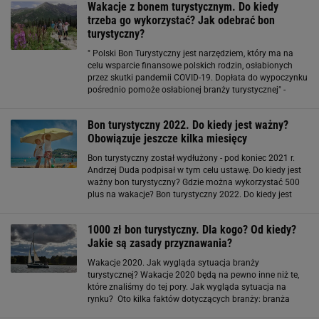
Wakacje z bonem turystycznym. Do kiedy
trzeba go wykorzystać? Jak odebrać bon
turystyczny?
" Polski Bon Turystyczny jest narzędziem, który ma na
celu wsparcie finansowe polskich rodzin, osłabionych
przez skutki pandemii COVID-19. Dopłata do wypoczynku
pośrednio pomoże osłabionej branży turystycznej" -
przekazano na stronie Ministerstwa Rozwoju, Pracy i
Technologii. Zakład Ubezpieczeń
Bon turystyczny 2022. Do kiedy jest ważny?
Obowiązuje jeszcze kilka miesięcy
Bon turystyczny został wydłużony - pod koniec 2021 r.
Andrzej Duda podpisał w tym celu ustawę. Do kiedy jest
ważny bon turystyczny? Gdzie można wykorzystać 500
plus na wakacje? Bon turystyczny 2022. Do kiedy jest
ważny? Bon turystyczny o wysokości 500 złotych można
wykorzystać do 30 września 2022
1000 zł bon turystyczny. Dla kogo? Od kiedy?
Jakie są zasady przyznawania?
Wakacje 2020. Jak wygląda sytuacja branży
turystycznej? Wakacje 2020 będą na pewno inne niż te,
które znaliśmy do tej pory. Jak wygląda sytuacja na
rynku? Oto kilka faktów dotyczących branży: branża
turystyczna to 4% krajowego PKB według szacunków