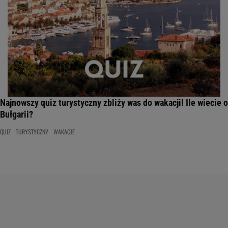
Najnowszy quiz turystyczny zbliży was do wakacji! Ile wiecie o
Bułgarii?
QUIZ
TURYSTYCZNY
WAKACJE