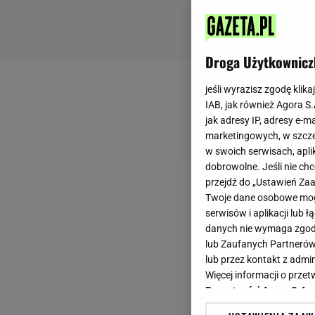
Droga Użytkownicz
jeśli wyrazisz zgodę klika
IAB, jak również Agora S
jak adresy IP, adresy e-m
marketingowych, w szcze
w swoich serwisach, aplik
dobrowolne. Jeśli nie ch
przejdź do „Ustawień Z
Twoje dane osobowe mogą
serwisów i aplikacji lub
danych nie wymaga zgody 
lub Zaufanych Partnerów
lub przez kontakt z admi
Więcej informacji o prz
Prywatności Agora S.A.