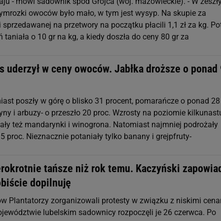
zaju - mówi sadownik spod Grójca (woj. mazowieckie). - W zesz
zymrozki owoców było mało, w tym jest wysyp. Na skupie za
 sprzedawanej na przetwory na początku płacili 1,1 zł za kg. P
ń taniała o 10 gr na kg, a kiedy doszła do ceny 80 gr za
s uderzył w ceny owoców. Jabłka droższe o ponad
iast poszły w górę o blisko 31 procent, pomarańcze o ponad 28
ryny i arbuzy- o przeszło 20 proc. Wzrosty na poziomie kilkunast
ały też mandarynki i winogrona. Natomiast najmniej podrożały
5 proc. Nieznacznie potaniały tylko banany i grejpfruty-
erokrotnie tańsze niż rok temu. Kaczyński zapowia
biście dopilnuję
 Plantatorzy zorganizowali protesty w związku z niskimi cen
ewództwie lubelskim sadownicy rozpoczęli je 26 czerwca. Po