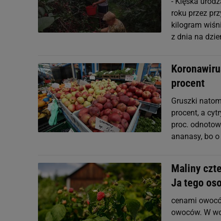
- Klęska urod
roku przez pr
kilogram wiśni
z dnia na dzie
Koronawiru
procent
Gruszki natom
procent, a cyt
proc. odnotow
ananasy, bo o 
Maliny czt
Ja tego oso
cenami owoców
owoców. W woj