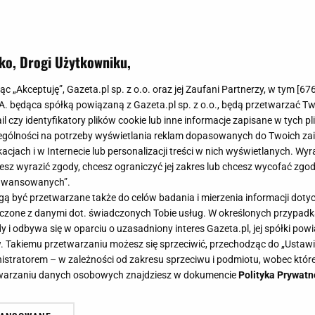
ko, Drogi Użytkowniku,
jąc „Akceptuję”, Gazeta.pl sp. z o.o. oraz jej Zaufani Partnerzy, w tym [
67
.A. będąca spółką powiązaną z Gazeta.pl sp. z o.o., będą przetwarzać T
ail czy identyfikatory plików cookie lub inne informacje zapisane w tych p
gólności na potrzeby wyświetlania reklam dopasowanych do Twoich zain
acjach i w Internecie lub personalizacji treści w nich wyświetlanych. Wyr
cesz wyrazić zgody, chcesz ograniczyć jej zakres lub chcesz wycofać zgo
aawansowanych”.
 być przetwarzane także do celów badania i mierzenia informacji dot
 łączone z danymi dot. świadczonych Tobie usług. W określonych przypad
i odbywa się w oparciu o uzasadniony interes Gazeta.pl, jej spółki powi
. Takiemu przetwarzaniu możesz się sprzeciwić, przechodząc do „Ust
nistratorem – w zależności od zakresu sprzeciwu i podmiotu, wobec które
etwarzaniu danych osobowych znajdziesz w dokumencie
Polityka Prywatn