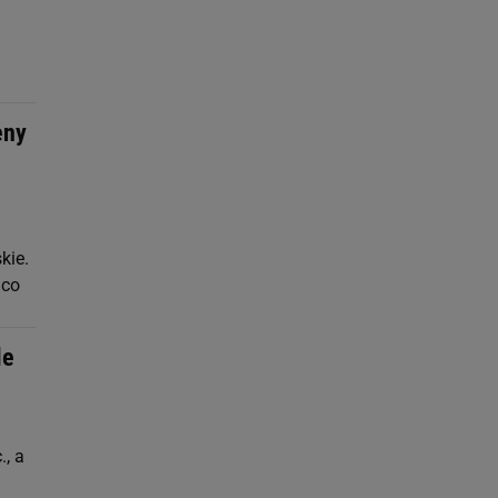
eny
kie.
 co
le
., a