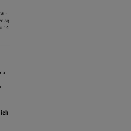
ch -
we są
ło 14
ina
o
 ich