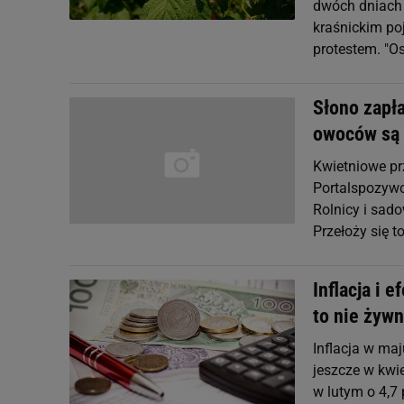
dwóch dniach 
kraśnickim po
protestem. "O
Słono zapł
owoców są 
Kwietniowe pr
Portalspozywcz
Rolnicy i sad
Przełoży się t
Inflacja i 
to nie żyw
Inflacja w maj
jeszcze w kwie
w lutym o 4,7