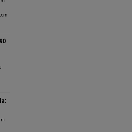
łym
otem
 90
u
da:
ami