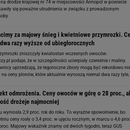
na drodze krajowej nr 74 w miejscowości Annopol w powiecie
jawiły się poważne utrudnienia w związku z prowadzonym
soby
acimy za majowy śnieg i kwietniowe przymrozki. C
dwa razy wyższe od ubiegłorocznych
zymrozki zniszczyły kwiatostan wczesnych owoców.
y.pl podaje, że w szczególności ucierpiały czereśnie i maliny.
ownicy uprzedzają, że tegoroczne zbiory mogą być rekordowo nis
o na ceny plonów, które aktualnie wynoszą niemal dwa razy tyle,
efekt odmrożenia. Ceny owoców w górę o 28 proc., a
ność drożeje najmocniej
u wyniosła 2,9 proc. rok do roku. To wyraźne spowolnienie, bo
tniu ceny rosły o 3,4 proc. w ujęciu rocznym, w marcu o 4,6 proc
 proc. Majowy wskaźnik znamy od dwóch tygodni, teraz GUS