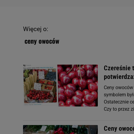
Więcej o:
ceny owoców
Czereśnie 
potwierdza
Ceny owoców i
symbolem była 
Ostatecznie ce
Czy to przez 
Ceny owoców