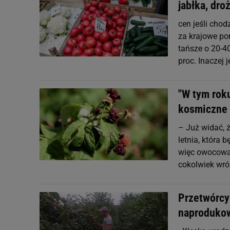
jabłka, dro
cen jeśli cho
za krajowe pom
tańsze o 20-4
proc. Inaczej
"W tym roku
kosmiczne
– Już widać, ż
letnia, która
więc owocowan
cokolwiek wró
Przetwórcy:
naprodukow