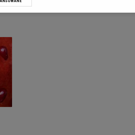
WANSOWANE
żasz też zgodę na zainstalowanie i przechowywanie plików cookie Gazeta.p
gora S.A. na Twoim urządzeniu końcowym. Możesz w każdej chwili zmien
 wywołując narzędzie do zarządzania twoimi preferencjami dot. przetw
ywatności ” w stopce serwisu i przechodząc do „Ustawień Zaawansowan
st także za pomocą ustawień przeglądarki.
rzy i Agora S.A. możemy przetwarzać dane osobowe w następujących cel
 geolokalizacyjnych. Aktywne skanowanie charakterystyki urządzenia do
 na urządzeniu lub dostęp do nich. Spersonalizowane reklamy i treści, p
zanie usług.
Lista Zaufanych Partnerów