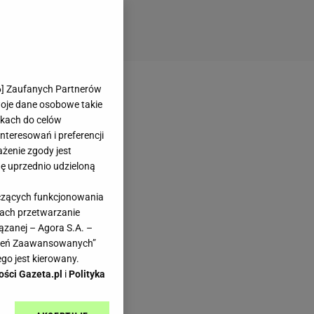
6
] Zaufanych Partnerów
woje dane osobowe takie
likach do celów
teresowań i preferencji
ażenie zgody jest
dę uprzednio udzieloną
yczących funkcjonowania
kach przetwarzanie
ązanej – Agora S.A. –
awień Zaawansowanych”
go jest kierowany.
ości Gazeta.pl
i
Polityka