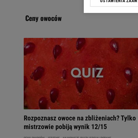
USTAWIENIA ZAA
Klikając „Akceptuję” wyra
Zaufanych Partnerów i A
ceny owoców
dotyczące plików cookie,
odnośnik „Ustawienia pr
plików cookie możliwa je
My, nasi Zaufani Partne
Użycie dokładnych danych
Przechowywanie informacji
badnie odbiorców i uleps
Rozpoznasz owoce na zbliżeniach? Tylko
mistrzowie pobiją wynik 12/15