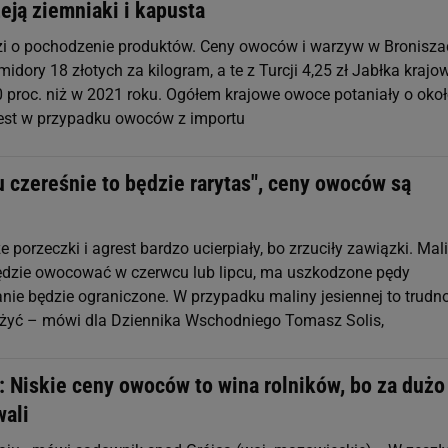
żeją ziemniaki i kapusta
dzi o pochodzenie produktów. Ceny owoców i warzyw w Bronisza
idory 18 złotych za kilogram, a te z Turcji 4,25 zł Jabłka krajo
0 proc. niż w 2021 roku. Ogółem krajowe owoce potaniały o oko
 jest w przypadku owoców z importu
 czereśnie to będzie rarytas", ceny owoców są
e porzeczki i agrest bardzo ucierpiały, bo zrzuciły zawiązki. Mal
 będzie owocować w czerwcu lub lipcu, ma uszkodzone pędy
ie będzie ograniczone. W przypadku maliny jesiennej to trudn
żyć – mówi dla Dziennika Wschodniego Tomasz Solis,
 Niskie ceny owoców to wina rolników, bo za dużo
ali