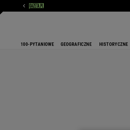
WIADOMOŚCI
NEXT
SPORT
PLOTEK
D
100-PYTANIOWE
GEOGRAFICZNE
HISTORYCZNE