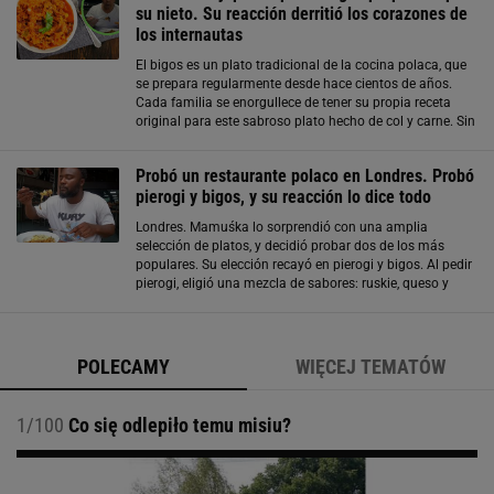
su nieto. Su reacción derritió los corazones de
los internautas
El bigos es un plato tradicional de la cocina polaca, que
se prepara regularmente desde hace cientos de años.
Cada familia se enorgullece de tener su propia receta
original para este sabroso plato hecho de col y carne. Sin
embargo, los amantes del bigos extranjeros a menudo
luchan por encontrar
Probó un restaurante polaco en Londres. Probó
pierogi y bigos, y su reacción lo dice todo
Londres. Mamuśka lo sorprendió con una amplia
selección de platos, y decidió probar dos de los más
populares. Su elección recayó en pierogi y bigos. Al pedir
pierogi, eligió una mezcla de sabores: ruskie, queso y
espinacas, cerdo, carne de res, y repollo con
champiñones. Además, pidió todas las
POLECAMY
WIĘCEJ TEMATÓW
1/100
Co się odlepiło temu misiu?