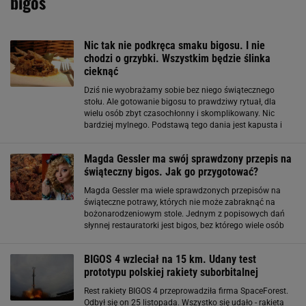
bigos
Nic tak nie podkręca smaku bigosu. I nie
chodzi o grzybki. Wszystkim będzie ślinka
cieknąć
Dziś nie wyobrażamy sobie bez niego świątecznego
stołu. Ale gotowanie bigosu to prawdziwy rytuał, dla
wielu osób zbyt czasochłonny i skomplikowany. Nic
bardziej mylnego. Podstawą tego dania jest kapusta i
mięso, a przygotowanie może być naprawdę proste.
Wystarczy pamiętać o kilku etapach
Magda Gessler ma swój sprawdzony przepis na
świąteczny bigos. Jak go przygotować?
Magda Gessler ma wiele sprawdzonych przepisów na
świąteczne potrawy, których nie może zabraknąć na
bożonarodzeniowym stole. Jednym z popisowych dań
słynnej restauratorki jest bigos, bez którego wiele osób
nie wyobraża sobie świąt. Poniżej przedstawiamy przepis
na świąteczny bigos według Magdy
BIGOS 4 wzleciał na 15 km. Udany test
prototypu polskiej rakiety suborbitalnej
Rest rakiety BIGOS 4 przeprowadziła firma SpaceForest.
Odbył się on 25 listopada. Wszystko się udało - rakieta