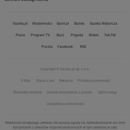
Gazeta.pl
Wiadomości
Sport.pl
Biznes
Gazeta Wyborcza
Praca
Program TV
Buzz
Pogoda
Wideo
Tok.FM
Poczta
Facebook
RSS
Copyright © Gazeta.pl sp. z o.o.
O Nas
Staże u nas
Reklama
Polityka prywatności
Wszystkie artykuły
Zasady korzystania z portalu
Zgłoś uwagi
Ustawienia prywatności
Właściciel niniejszego serwisu nie wyraża zgody na zwielokrotnianie ani inne
korzystanie z utworów rozpowszechnionych w tym serwisie, w celu