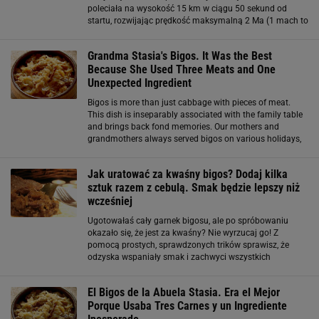
poleciała na wysokość 15 km w ciągu 50 sekund od
startu, rozwijając prędkość maksymalną 2 Ma (1 mach to
około 1220 kilometrów na godzinę). Rakieta BIGOS 4
zaliczyła udany test Test miał
Grandma Stasia's Bigos. It Was the Best
Because She Used Three Meats and One
Unexpected Ingredient
Bigos is more than just cabbage with pieces of meat.
This dish is inseparably associated with the family table
and brings back fond memories. Our mothers and
grandmothers always served bigos on various holidays,
and today I want to share the recipe my grandmother
used to make. There was no skimping
Jak uratować za kwaśny bigos? Dodaj kilka
sztuk razem z cebulą. Smak będzie lepszy niż
wcześniej
Ugotowałaś cały garnek bigosu, ale po spróbowaniu
okazało się, że jest za kwaśny? Nie wyrzucaj go! Z
pomocą prostych, sprawdzonych trików sprawisz, że
odzyska wspaniały smak i zachwyci wszystkich
domowników. Czego będziesz potrzebować? Co zrobić,
żeby bigos z kiszonej kapusty nie był kwaśny? O
El Bigos de la Abuela Stasia. Era el Mejor
Porque Usaba Tres Carnes y un Ingrediente