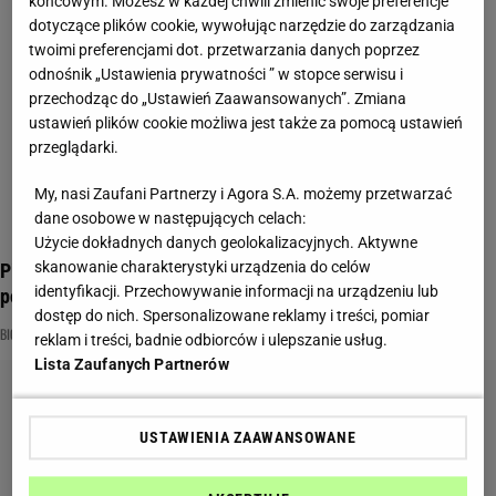
końcowym. Możesz w każdej chwili zmienić swoje preferencje
dotyczące plików cookie, wywołując narzędzie do zarządzania
twoimi preferencjami dot. przetwarzania danych poprzez
odnośnik „Ustawienia prywatności ” w stopce serwisu i
przechodząc do „Ustawień Zaawansowanych”. Zmiana
ustawień plików cookie możliwa jest także za pomocą ustawień
przeglądarki.
My, nasi Zaufani Partnerzy i Agora S.A. możemy przetwarzać
dane osobowe w następujących celach:
Użycie dokładnych danych geolokalizacyjnych. Aktywne
skanowanie charakterystyki urządzenia do celów
Pierogi, bigos i kluski - w tym quizie sprawdzamy znajomość
identyfikacji. Przechowywanie informacji na urządzeniu lub
polskiej kuchni!
dostęp do nich. Spersonalizowane reklamy i treści, pomiar
BIGOS
KLUSKI
KULINARIA
reklam i treści, badnie odbiorców i ulepszanie usług.
Lista Zaufanych Partnerów
USTAWIENIA ZAAWANSOWANE