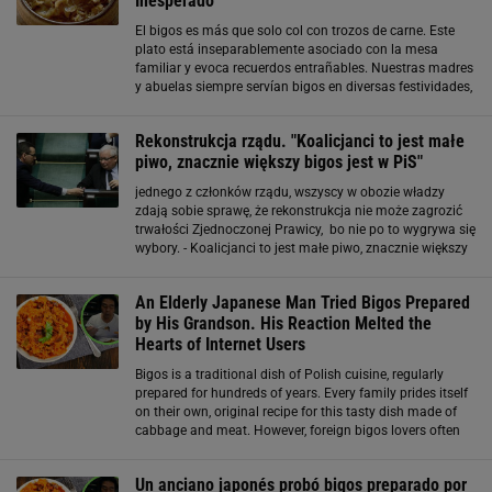
Inesperado
El bigos es más que solo col con trozos de carne. Este
plato está inseparablemente asociado con la mesa
familiar y evoca recuerdos entrañables. Nuestras madres
y abuelas siempre servían bigos en diversas festividades,
y hoy quiero compartir la receta que solía hacer mi
abuela. No se escatimaba en
Rekonstrukcja rządu. "Koalicjanci to jest małe
piwo, znacznie większy bigos jest w PiS"
jednego z członków rządu, wszyscy w obozie władzy
zdają sobie sprawę, że rekonstrukcja nie może zagrozić
trwałości Zjednoczonej Prawicy, bo nie po to wygrywa się
wybory. - Koalicjanci to jest małe piwo, znacznie większy
bigos jest w PiS w środku. Te resorty do skonsolidowania,
o których się mówi, to są bliscy
An Elderly Japanese Man Tried Bigos Prepared
by His Grandson. His Reaction Melted the
Hearts of Internet Users
Bigos is a traditional dish of Polish cuisine, regularly
prepared for hundreds of years. Every family prides itself
on their own, original recipe for this tasty dish made of
cabbage and meat. However, foreign bigos lovers often
struggle to find all the necessary ingredients. Despite this,
they
Un anciano japonés probó bigos preparado por