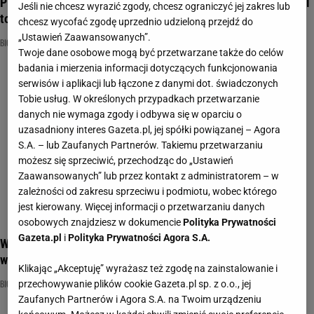
Pierogi, bigos i gzik. Dobrze znasz polską kuchnię? Sprawdzi
Jeśli nie chcesz wyrazić zgody, chcesz ograniczyć jej zakres lub
to ten quiz
chcesz wycofać zgodę uprzednio udzieloną przejdź do
„Ustawień Zaawansowanych”.
BIGOS
GOTOWANIE
KUCHNIA POLSKA
Twoje dane osobowe mogą być przetwarzane także do celów
badania i mierzenia informacji dotyczących funkcjonowania
serwisów i aplikacji lub łączone z danymi dot. świadczonych
Tobie usług. W określonych przypadkach przetwarzanie
danych nie wymaga zgody i odbywa się w oparciu o
uzasadniony interes Gazeta.pl, jej spółki powiązanej – Agora
S.A. – lub Zaufanych Partnerów. Takiemu przetwarzaniu
możesz się sprzeciwić, przechodząc do „Ustawień
Zaawansowanych” lub przez kontakt z administratorem – w
zależności od zakresu sprzeciwu i podmiotu, wobec którego
jest kierowany. Więcej informacji o przetwarzaniu danych
osobowych znajdziesz w dokumencie
Polityka Prywatności
Gazeta.pl
i
Polityka Prywatności Agora S.A.
W każdym polskim domu je się bigos! Sprawdź w QUIZIE, ile
wiesz o tej potrawie
Klikając „Akceptuję” wyrażasz też zgodę na zainstalowanie i
BIGOS
JEDZENIE
QUIZ
przechowywanie plików cookie Gazeta.pl sp. z o.o., jej
Zaufanych Partnerów i Agora S.A. na Twoim urządzeniu