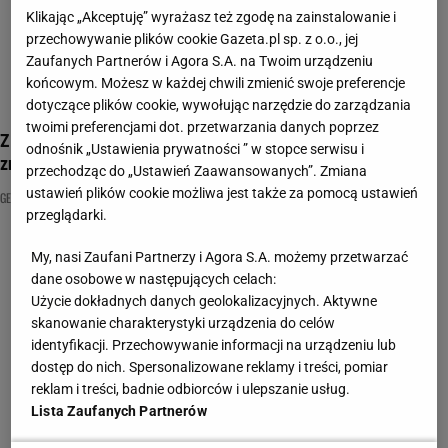
Klikając „Akceptuję” wyrażasz też zgodę na zainstalowanie i
przechowywanie plików cookie Gazeta.pl sp. z o.o., jej
Zaufanych Partnerów i Agora S.A. na Twoim urządzeniu
końcowym. Możesz w każdej chwili zmienić swoje preferencje
dotyczące plików cookie, wywołując narzędzie do zarządzania
twoimi preferencjami dot. przetwarzania danych poprzez
Z czego słyną te województwa? Pobij 12/16 i udowodnij, że
odnośnik „Ustawienia prywatności ” w stopce serwisu i
znasz Polskę!
przechodząc do „Ustawień Zaawansowanych”. Zmiana
ustawień plików cookie możliwa jest także za pomocą ustawień
GEOGRAFIA
MAPA POLSKI
QUIZ GEOGRAFICZNY
przeglądarki.
My, nasi Zaufani Partnerzy i Agora S.A. możemy przetwarzać
dane osobowe w następujących celach:
Użycie dokładnych danych geolokalizacyjnych. Aktywne
skanowanie charakterystyki urządzenia do celów
identyfikacji. Przechowywanie informacji na urządzeniu lub
dostęp do nich. Spersonalizowane reklamy i treści, pomiar
reklam i treści, badnie odbiorców i ulepszanie usług.
Lista Zaufanych Partnerów