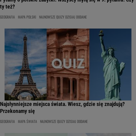
ty też?
GEOGRAFIA
MAPA POLSKI
NAJNOWSZE QUIZY DZISIAJ DODANE
Najsłynniejsze miejsca świata. Wiesz, gdzie się znajdują?
Przekonamy się
GEOGRAFIA
MAPA ŚWIATA
NAJNOWSZE QUIZY DZISIAJ DODANE