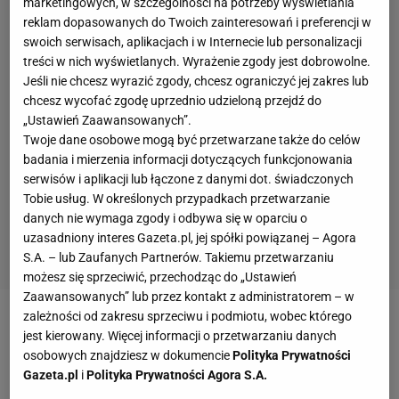
marketingowych, w szczególności na potrzeby wyświetlania
reklam dopasowanych do Twoich zainteresowań i preferencji w
swoich serwisach, aplikacjach i w Internecie lub personalizacji
treści w nich wyświetlanych. Wyrażenie zgody jest dobrowolne.
Jeśli nie chcesz wyrazić zgody, chcesz ograniczyć jej zakres lub
chcesz wycofać zgodę uprzednio udzieloną przejdź do
„Ustawień Zaawansowanych”.
Twoje dane osobowe mogą być przetwarzane także do celów
badania i mierzenia informacji dotyczących funkcjonowania
serwisów i aplikacji lub łączone z danymi dot. świadczonych
Tobie usług. W określonych przypadkach przetwarzanie
danych nie wymaga zgody i odbywa się w oparciu o
uzasadniony interes Gazeta.pl, jej spółki powiązanej – Agora
S.A. – lub Zaufanych Partnerów. Takiemu przetwarzaniu
możesz się sprzeciwić, przechodząc do „Ustawień
Zaawansowanych” lub przez kontakt z administratorem – w
zależności od zakresu sprzeciwu i podmiotu, wobec którego
jest kierowany. Więcej informacji o przetwarzaniu danych
osobowych znajdziesz w dokumencie
Polityka Prywatności
Gazeta.pl
i
Polityka Prywatności Agora S.A.