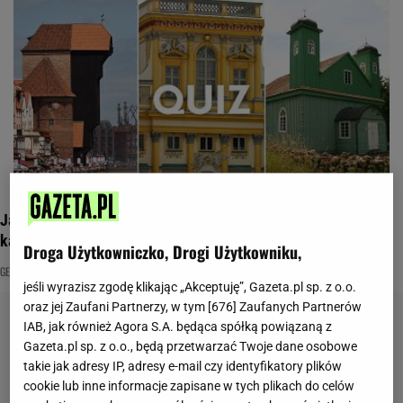
Jak dobrze znasz swój kraj? Te 16 miejsc powinien kojarzyć
każdy Polak
Droga Użytkowniczko, Drogi Użytkowniku,
GEOGRAFIA
MAPA POLSKI
QUIZ GEOGRAFICZNY
jeśli wyrazisz zgodę klikając „Akceptuję”, Gazeta.pl sp. z o.o.
oraz jej Zaufani Partnerzy, w tym [
676
] Zaufanych Partnerów
IAB, jak również Agora S.A. będąca spółką powiązaną z
Gazeta.pl sp. z o.o., będą przetwarzać Twoje dane osobowe
takie jak adresy IP, adresy e-mail czy identyfikatory plików
cookie lub inne informacje zapisane w tych plikach do celów