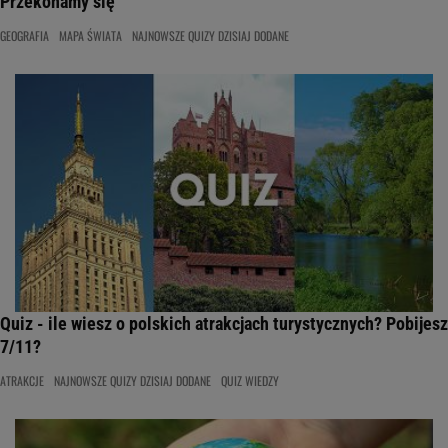
Przekonamy się
GEOGRAFIA
MAPA ŚWIATA
NAJNOWSZE QUIZY DZISIAJ DODANE
Quiz - ile wiesz o polskich atrakcjach turystycznych? Pobijesz
7/11?
ATRAKCJE
NAJNOWSZE QUIZY DZISIAJ DODANE
QUIZ WIEDZY