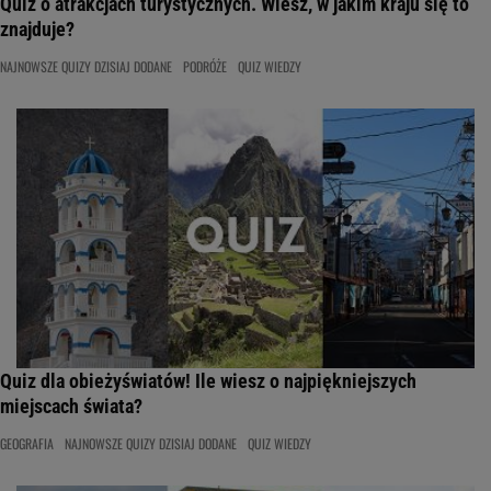
Quiz o atrakcjach turystycznych. Wiesz, w jakim kraju się to
znajduje?
NAJNOWSZE QUIZY DZISIAJ DODANE
PODRÓŻE
QUIZ WIEDZY
Quiz dla obieżyświatów! Ile wiesz o najpiękniejszych
miejscach świata?
GEOGRAFIA
NAJNOWSZE QUIZY DZISIAJ DODANE
QUIZ WIEDZY