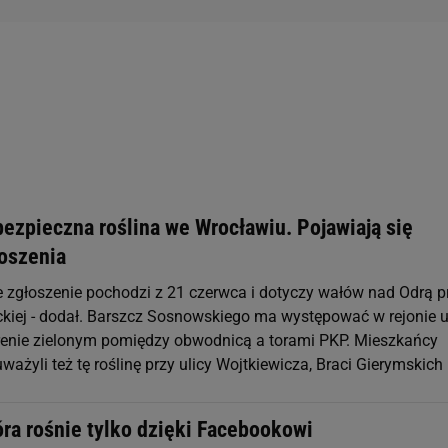
ezpieczna roślina we Wrocławiu. Pojawiają się
łoszenia
ze zgłoszenie pochodzi z 21 czerwca i dotyczy wałów nad Odrą p
ckiej - dodał. Barszcz Sosnowskiego ma występować w rejonie u
terenie zielonym pomiędzy obwodnicą a torami PKP. Mieszkańcy
ażyli też tę roślinę przy ulicy Wojtkiewicza, Braci Gierymskich
óra rośnie tylko dzięki Facebookowi