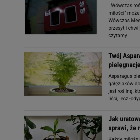
. Wówczas roś
miłości" może 
Wówczas Meet 
przesyt i chw
czytamy
Twój Aspar
pielęgnacje
Asparagus pie
gałęziaków do 
jest rośliną, 
liści, lecz łod
Jak uratowa
sprawi, że 
Każdy miłośnik