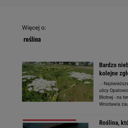
Więcej o:
roślina
Bardzo nieb
kolejne zg
. - Najświeżs
ulicy Opatowi
Błotnej - na 
Wrocławia zauw
Roślina, kt