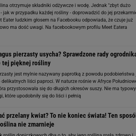
lina otrzymuje składniki odżywcze i wodę. Jednak "zbyt dużo
- jak w przypadku każdej rośliny - doprowadzić do jej przekarmi
Eater ludzkim głosem na Facebooku odpowiada, że czuje już
ilowo ma dość uwagi. Na facebookowym profilu Meet Eatera
agus pierzasty usycha? Sprawdzone rady ogrodnik
 tej pięknej rośliny
rzasty jest mylnie nazywany paprotką z powodu podobieństwa 
delikatnych liści paproci. W naturze rośnie w Afryce Południowe
która przystosowała się do długich okresów suszy. Nie ma typow
ygi, które upodobniły się do liści i pełnią
ć przelany kwiat? To nie koniec świata! Ten sposó
roślina nie zmarnieje
 roślin doniczkowych dba o to, aby jego roślina rosła zdrowo i