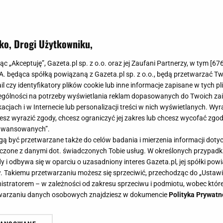
ko, Drogi Użytkowniku,
jąc „Akceptuję”, Gazeta.pl sp. z o.o. oraz jej Zaufani Partnerzy, w tym [
67
.A. będąca spółką powiązaną z Gazeta.pl sp. z o.o., będą przetwarzać T
ail czy identyfikatory plików cookie lub inne informacje zapisane w tych p
gólności na potrzeby wyświetlania reklam dopasowanych do Twoich zain
acjach i w Internecie lub personalizacji treści w nich wyświetlanych. Wyr
cesz wyrazić zgody, chcesz ograniczyć jej zakres lub chcesz wycofać zgo
aawansowanych”.
 być przetwarzane także do celów badania i mierzenia informacji dot
 łączone z danymi dot. świadczonych Tobie usług. W określonych przypad
i odbywa się w oparciu o uzasadniony interes Gazeta.pl, jej spółki powi
. Takiemu przetwarzaniu możesz się sprzeciwić, przechodząc do „Ust
nistratorem – w zależności od zakresu sprzeciwu i podmiotu, wobec które
etwarzaniu danych osobowych znajdziesz w dokumencie
Polityka Prywatn