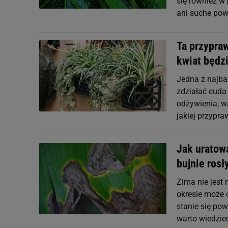
się również w 
ani suche powi
Ta przypraw
kwiat będzi
Jedna z najba
zdziałać cuda 
odżywienia, w
jakiej przypr
Jak uratow
bujnie rosł
Zima nie jest
okresie może 
stanie się po
warto wiedzie