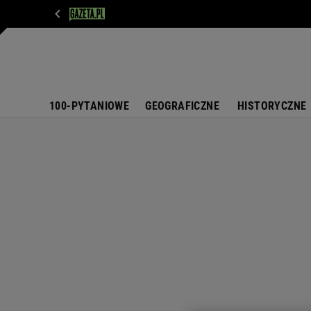
WIADOMOŚCI
NEXT
SPORT
PLOTEK
D
100-PYTANIOWE
GEOGRAFICZNE
HISTORYCZNE