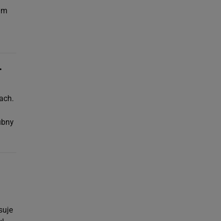
kim
.
ach.
ubny
suje