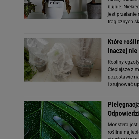
bujnie. Niekie
jest przelanie
tragicznych s
Które rośli
Inaczej nie
Rośliny egzoty
Cieplejsze zi
pozostawić na
i zrujnować u
Pielęgnacja
Odpowiedz
Monstera jest 
roślina najlep