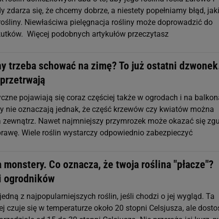
dy zdarza się, że chcemy dobrze, a niestety popełniamy błąd, ja
 rośliny. Niewłaściwa pielęgnacja rośliny może doprowadzić do
kutków. Więcej podobnych artykułów przeczytasz
ny trzeba schować na zimę? To już ostatni dzwonek
 przetrwają
czne pojawiają się coraz częściej także w ogrodach i na balkon
my nie oznaczają jednak, że część krzewów czy kwiatów można
 zewnątrz. Nawet najmniejszy przymrozek może okazać się zg
prawę. Wiele roślin wystarczy odpowiednio zabezpieczyć
 monstery. Co oznacza, że twoja roślina "płacze"?
i ogrodników
jedną z najpopularniejszych roślin, jeśli chodzi o jej wygląd. Ta
iej czuje się w temperaturze około 20 stopni Celsjusza, ale dosto