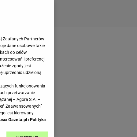
6
] Zaufanych Partnerów
woje dane osobowe takie
likach do celów
teresowań i preferencji
ażenie zgody jest
dę uprzednio udzieloną
yczących funkcjonowania
kach przetwarzanie
ązanej – Agora S.A. –
awień Zaawansowanych”
go jest kierowany.
ości Gazeta.pl
i
Polityka