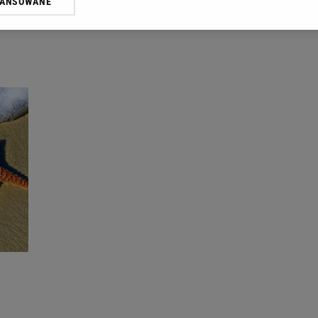
WANSOWANE
żasz też zgodę na zainstalowanie i przechowywanie plików cookie Gazeta.p
gora S.A. na Twoim urządzeniu końcowym. Możesz w każdej chwili zmien
 wywołując narzędzie do zarządzania twoimi preferencjami dot. przetw
ywatności ” w stopce serwisu i przechodząc do „Ustawień Zaawansowan
st także za pomocą ustawień przeglądarki.
rzy i Agora S.A. możemy przetwarzać dane osobowe w następujących cel
 geolokalizacyjnych. Aktywne skanowanie charakterystyki urządzenia do
 na urządzeniu lub dostęp do nich. Spersonalizowane reklamy i treści, p
zanie usług.
Lista Zaufanych Partnerów