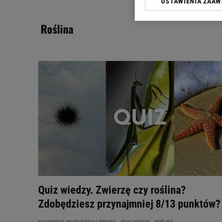
USTAWIENIA ZAA
Klikając „Akceptuję” wyra
Zaufanych Partnerów i A
roślina
dotyczące plików cookie,
odnośnik „Ustawienia pr
plików cookie możliwa je
My, nasi Zaufani Partne
Użycie dokładnych danych
Przechowywanie informacji
badnie odbiorców i uleps
Quiz wiedzy. Zwierzę czy roślina?
Zdobędziesz przynajmniej 8/13 punktów?