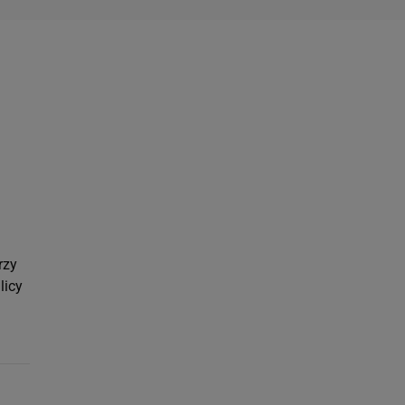
rzy
licy