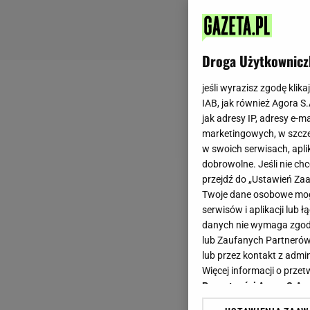
Droga Użytkownicz
jeśli wyrazisz zgodę klika
IAB, jak również Agora S
jak adresy IP, adresy e-m
marketingowych, w szcze
w swoich serwisach, aplik
dobrowolne. Jeśli nie ch
przejdź do „Ustawień Z
Twoje dane osobowe mogą
serwisów i aplikacji lub
danych nie wymaga zgody 
lub Zaufanych Partnerów
lub przez kontakt z admi
Więcej informacji o prz
Prywatności Agora S.A.