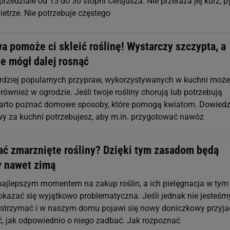
przedziale od 15 do 30 stopni Celsjusza. Nie przeraża jej kurz, p
etrze. Nie potrzebuje częstego
a pomoże ci skleić roślinę! Wystarczy szczypta, a
e mógł dalej rosnąć
rdziej popularnych przypraw, wykorzystywanych w kuchni może
również w ogrodzie. Jeśli twoje rośliny chorują lub potrzebują
arto poznać domowe sposoby, które pomogą kwiatom. Dowiedz 
awy za kuchni potrzebujesz, aby m.in. przygotować nawóz
ać zmarznięte rośliny? Dzięki tym zasadom będą
y nawet zimą
 najlepszym momentem na zakup roślin, a ich pielęgnacja w tym
okazać się wyjątkowo problematyczna. Jeśli jednak nie jesteśm
wstrzymać i w naszym domu pojawi się nowy doniczkowy przyjac
ć, jak odpowiednio o niego zadbać. Jak rozpoznać