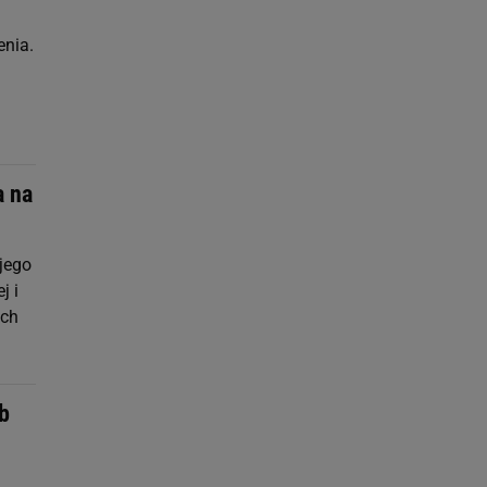
enia.
a na
jego
j i
ych
b