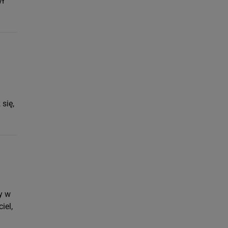
ył
się,
y w
iel,