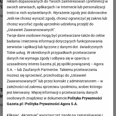
Copiątkowy quiz wiedzy. Dasz z siebie wszystko, by zgarnąć
reklam dopasowanych do Twoich zainteresowań i preferencji w
13 punktów?
swoich serwisach, aplikacjach i w Internecie lub personalizacji
treści w nich wyświetlanych. Wyrażenie zgody jest dobrowolne.
NAJNOWSZE QUIZY DZISIAJ DODANE
QUIZ
QUIZ COPIĄTKOWY
Jeśli nie chcesz wyrazić zgody, chcesz ograniczyć jej zakres lub
chcesz wycofać zgodę uprzednio udzieloną przejdź do
„Ustawień Zaawansowanych”.
Twoje dane osobowe mogą być przetwarzane także do celów
badania i mierzenia informacji dotyczących funkcjonowania
serwisów i aplikacji lub łączone z danymi dot. świadczonych
Tobie usług. W określonych przypadkach przetwarzanie
danych nie wymaga zgody i odbywa się w oparciu o
uzasadniony interes Gazeta.pl, jej spółki powiązanej – Agora
S.A. – lub Zaufanych Partnerów. Takiemu przetwarzaniu
możesz się sprzeciwić, przechodząc do „Ustawień
Zaawansowanych” lub przez kontakt z administratorem – w
zależności od zakresu sprzeciwu i podmiotu, wobec którego
Ten copiątkowy quiz wiedzy ogólnej wyłoni prawdziwych
jest kierowany. Więcej informacji o przetwarzaniu danych
inteligentów!
osobowych znajdziesz w dokumencie
Polityka Prywatności
Gazeta.pl
i
Polityka Prywatności Agora S.A.
NAJNOWSZE QUIZY DZISIAJ DODANE
QUIZ
QUIZ COPIĄTKOWY
Klikając „Akceptuję” wyrażasz też zgodę na zainstalowanie i