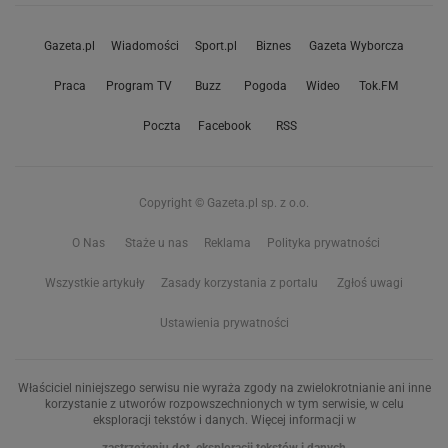
Gazeta.pl
Wiadomości
Sport.pl
Biznes
Gazeta Wyborcza
Praca
Program TV
Buzz
Pogoda
Wideo
Tok.FM
Poczta
Facebook
RSS
Copyright © Gazeta.pl sp. z o.o.
O Nas
Staże u nas
Reklama
Polityka prywatności
Wszystkie artykuły
Zasady korzystania z portalu
Zgłoś uwagi
Ustawienia prywatności
Właściciel niniejszego serwisu nie wyraża zgody na zwielokrotnianie ani inne
korzystanie z utworów rozpowszechnionych w tym serwisie, w celu
eksploracji tekstów i danych. Więcej informacji w