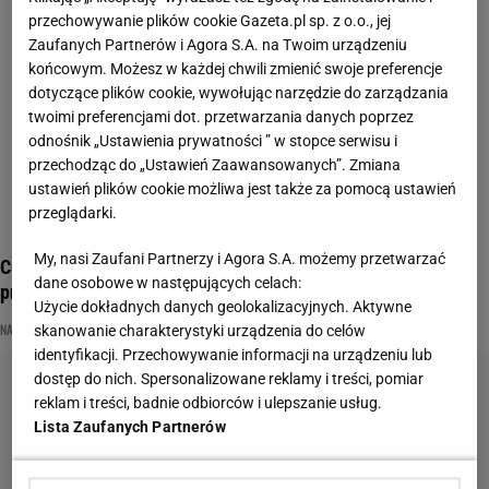
przechowywanie plików cookie Gazeta.pl sp. z o.o., jej
Zaufanych Partnerów i Agora S.A. na Twoim urządzeniu
końcowym. Możesz w każdej chwili zmienić swoje preferencje
dotyczące plików cookie, wywołując narzędzie do zarządzania
twoimi preferencjami dot. przetwarzania danych poprzez
odnośnik „Ustawienia prywatności ” w stopce serwisu i
przechodząc do „Ustawień Zaawansowanych”. Zmiana
ustawień plików cookie możliwa jest także za pomocą ustawień
przeglądarki.
My, nasi Zaufani Partnerzy i Agora S.A. możemy przetwarzać
Copiątkowy quiz wiedzy dla erudytów. Większość wymięka
dane osobowe w następujących celach:
przy 4. pytaniu!
Użycie dokładnych danych geolokalizacyjnych. Aktywne
NAJNOWSZE QUIZY DZISIAJ DODANE
QUIZ
QUIZ COPIĄTKOWY
skanowanie charakterystyki urządzenia do celów
identyfikacji. Przechowywanie informacji na urządzeniu lub
dostęp do nich. Spersonalizowane reklamy i treści, pomiar
reklam i treści, badnie odbiorców i ulepszanie usług.
Lista Zaufanych Partnerów