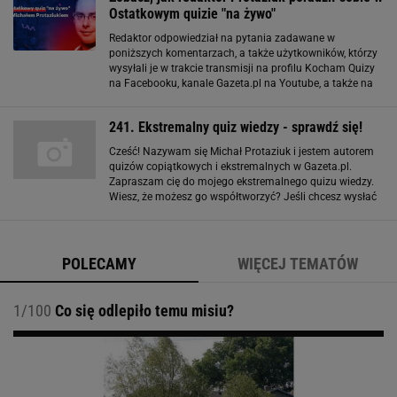
Ostatkowym quizie "na żywo"
Redaktor odpowiedział na pytania zadawane w
poniższych komentarzach, a także użytkowników, którzy
wysyłali je w trakcie transmisji na profilu Kocham Quizy
na Facebooku, kanale Gazeta.pl na Youtube, a także na
pytania nadesłane na przestrzeni tygodnia na skrzynkę
mailową: quizwiedzy@gazeta.pl Chcesz
241. Ekstremalny quiz wiedzy - sprawdź się!
Cześć! Nazywam się Michał Protaziuk i jestem autorem
quizów copiątkowych i ekstremalnych w Gazeta.pl.
Zapraszam cię do mojego ekstremalnego quizu wiedzy.
Wiesz, że możesz go współtworzyć? Jeśli chcesz wysłać
swoje pytanie do quizu, wyślij mi je na e-mail:
quizwiedzy@gazeta.pl
POLECAMY
WIĘCEJ TEMATÓW
1/100
Co się odlepiło temu misiu?