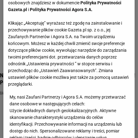
osobowych znajdziesz w dokumencie
Polityka Prywatności
Gazeta.pl
i
Polityka Prywatności Agora S.A.
Klikając „Akceptuję” wyrażasz też zgodę na zainstalowanie i
przechowywanie plików cookie Gazeta.pl sp. z o.o., jej
Zaufanych Partnerów i Agora S.A. na Twoim urządzeniu
końcowym. Możesz w każdej chwili zmienić swoje preferencje
dotyczące plików cookie, wywołując narzędzie do zarządzania
twoimi preferencjami dot. przetwarzania danych poprzez
odnośnik „Ustawienia prywatności ” w stopce serwisu i
przechodząc do „Ustawień Zaawansowanych”. Zmiana
Na pewno znasz "Pszczółkę Maję". Przekonaj się, jak dobrze!
ustawień plików cookie możliwa jest także za pomocą ustawień
Pobij 7/10
przeglądarki.
BAJKI DLA DZIECI
DOBRANOCKA
NAJNOWSZE QUIZY DZISIAJ DODANE
My, nasi Zaufani Partnerzy i Agora S.A. możemy przetwarzać
dane osobowe w następujących celach:
Użycie dokładnych danych geolokalizacyjnych. Aktywne
skanowanie charakterystyki urządzenia do celów
identyfikacji. Przechowywanie informacji na urządzeniu lub
dostęp do nich. Spersonalizowane reklamy i treści, pomiar
reklam i treści, badnie odbiorców i ulepszanie usług.