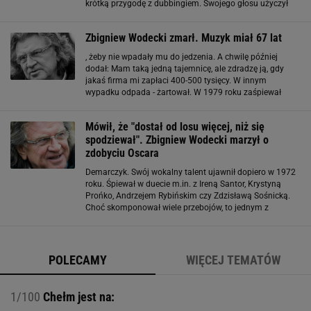
krótką przygodę z dubbingiem. Swojego głosu użyczył
przy nagrywaniu polskiej ścieżki dźwiękowej do serialu
"Ja, Klaudiusz" oraz w kultowej wieczorynce "Pszczółka
Zbigniew Wodecki zmarł. Muzyk miał 67 lat
Maja
, żeby nie wpadały mu do jedzenia. A chwilę później
dodał: Mam taką jedną tajemnicę, ale zdradzę ją, gdy
jakaś firma mi zapłaci 400-500 tysięcy. W innym
wypadku odpada - żartował. W 1979 roku zaśpiewał
piosenkę do bajki o Pszczółce Mai. Okazało się, że
utwór stał się jednym z największych sukcesów
Mówił, że "dostał od losu więcej, niż się
Wodeckiego
spodziewał". Zbigniew Wodecki marzył o
zdobyciu Oscara
Demarczyk. Swój wokalny talent ujawnił dopiero w 1972
roku. Śpiewał w duecie m.in. z Ireną Santor, Krystyną
Prońko, Andrzejem Rybińskim czy Zdzisławą Sośnicką.
Choć skomponował wiele przebojów, to jednym z
największych okazała się "Pszczółka Maja" stworzona na
potrzeby animowanej bajki
POLECAMY
WIĘCEJ TEMATÓW
1/100
Chełm jest na: