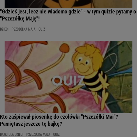
"Gdzieś jest, lecz nie wiadomo gdzie" - w tym quizie pytamy o
"Pszczółkę Maję"!
DZIECI
PSZCZÓŁKA MAJA
QUIZ
Kto zaśpiewał piosenkę do czołówki "Pszczółki Mai"?
Pamiętasz jeszcze tę bajkę?
BAJKI DLA DZIECI
PSZCZÓŁKA MAJA
QUIZ