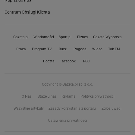
Napisz do nas
Centrum Obsługi Klienta
Gazeta.pl
Wiadomości
Sport.pl
Biznes
Gazeta Wyborcza
Praca
Program TV
Buzz
Pogoda
Wideo
Tok.FM
Poczta
Facebook
RSS
Copyright © Gazeta.pl sp. z o.o.
O Nas
Staże u nas
Reklama
Polityka prywatności
Wszystkie artykuły
Zasady korzystania z portalu
Zgłoś uwagi
Ustawienia prywatności