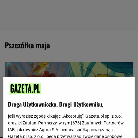
pszczółka maja
Droga Użytkowniczko, Drogi Użytkowniku,
jeśli wyrazisz zgodę klikając „Akceptuję”, Gazeta.pl sp. z o.o.
oraz jej Zaufani Partnerzy, w tym [
676
] Zaufanych Partnerów
IAB, jak również Agora S.A. będąca spółką powiązaną z
Gazeta.pl sp. z o.o., będą przetwarzać Twoje dane osobowe