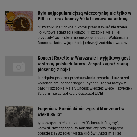
"Mamo, przyjechał ten pan, co śpiewa 'Pszczółkę Maję'" -
zawołał chłopiec. Córki artysty
Była najpopularniejszą wieczorynką nie tylko w
PRL-u. Teraz kończy 50 lat i wraca na antenę
"Pszczółki Mai" chyba nikomu przedstawiać nie trzeba.
To kultowa adaptacja książki "Pszczółka Maja i jej
przygody" autorstwa niemieckiego pisarza Waldemara
Bonselsa, która w japońskiej telewizji zadebiutowała w
1975 roku jako "Mitsubachi Maya no Boken". Szybko
zaskarbiła sobie serca tamtejszych
Koncert Roxette w Warszawie i wyjątkowy gest
w stronę polskich fanów. Zespół zagrał znaną
piosenkę z bajki
Lundquist podczas przedstawiania zespołu - i tuż przed
wykonaniem legendarnego "Joyride" - zagrał motyw z
bajki "Pszczółka Maja". Chcesz wiedzieć więcej i szybciej?
Ściągnij naszą aplikację Gazeta.pl LIVE!
Eugeniusz Kamiński nie żyje. Aktor zmarł w
wieku 86 lat
tylko wspomnieć o udziale w "Sekretach Enigmy",
komedii "Rzeczpospolita babska" czy przejmującym
obrazie z 1982 roku "Matka Królów". Aktor miał też