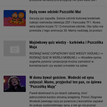
przeżywa fantastyczne przygody nie tylko bawi, ale i
edukuje najmłodszych. Dzisiaj sporo rodziców uważa, że
także w niewłaściwy sposób
Będą nowe odcinki Pszczółki Mai
Decyzja już zapadła. Dalsze odcinki kultowej kreskówki
nakręci niemiecka telewizja ZDF i francuska TF1. Nowa
seria będzie liczyła 72 12-minutowe odcinki. Oby tylko nie
powstała z tego animacja 3D. Mamy nadzieję, że postaci
Mai i Gucia nie zostaną pozbawione swojej
charakterystycznej kreski... Zobacz
Majówkowy quiz wiedzy - karkówka i Pszczółka
Maja
ROZWIĄŻ NASZ COPIĄTKOWY QUIZ WIEDZY OGÓLNEJ >>
ROZWIĄŻ QUIZ W WERSJI MOBILNEJ >> Wszelkie opinie,
sugestie, pytania i propozycje można zamieścić w
komentarzach czy wysłać e-mailem na adres:
quizwiedzy@gazeta.pl. A na Facebooku można podzielić
się wrażeniami i wynikiem. Powodzenia! Zobacz inne
W domu bywał gościem. Wodecki od syna
quizy
usłyszał: Mamo, przyjechał ten pan, co śpiewa
"Pszczółkę Maję"
Paweł skwitował to po latach zabawną, choć
jednocześnie bardzo smutną anegdotą. Ponoć Zbigniew
Wodecki pewnego razu po powrocie z koncertów zapukał
do pokoju sześcioletniego syna, a ten go nie poznał.