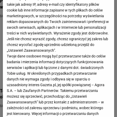
Pytamy o bajki dla dzieci sprzed lat. Pamiętasz piosenki z
takie jak adresy IP, adresy e-mail czy identyfikatory plików
wieczorynek?
cookie lub inne informacje zapisane w tych plikach do celów
BAJKI DLA DZIECI
DOBRANOCKA
DOBRANOCKI
marketingowych, w szczególności na potrzeby wyświetlania
reklam dopasowanych do Twoich zainteresowań i preferencji w
swoich serwisach, aplikacjach i w Internecie lub personalizacji
treści w nich wyświetlanych. Wyrażenie zgody jest dobrowolne.
Jeśli nie chcesz wyrazić zgody, chcesz ograniczyć jej zakres lub
chcesz wycofać zgodę uprzednio udzieloną przejdź do
„Ustawień Zaawansowanych”.
Twoje dane osobowe mogą być przetwarzane także do celów
badania i mierzenia informacji dotyczących funkcjonowania
serwisów i aplikacji lub łączone z danymi dot. świadczonych
Tobie usług. W określonych przypadkach przetwarzanie
danych nie wymaga zgody i odbywa się w oparciu o
uzasadniony interes Gazeta.pl, jej spółki powiązanej – Agora
Ten quiz o "Pszczółce Mai" sprawi, że łezka zakręci ci się w
S.A. – lub Zaufanych Partnerów. Takiemu przetwarzaniu
oku
możesz się sprzeciwić, przechodząc do „Ustawień
Zaawansowanych” lub przez kontakt z administratorem – w
BAJKI DLA DZIECI
NAJNOWSZE QUIZY DZISIAJ DODANE
NOSTALGIA
zależności od zakresu sprzeciwu i podmiotu, wobec którego
jest kierowany. Więcej informacji o przetwarzaniu danych