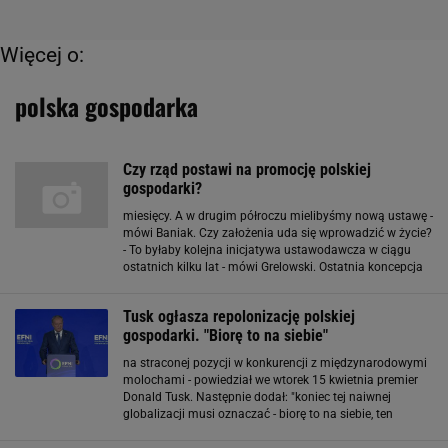
Więcej o:
polska gospodarka
Czy rząd postawi na promocję polskiej
gospodarki?
miesięcy. A w drugim półroczu mielibyśmy nową ustawę -
mówi Baniak. Czy założenia uda się wprowadzić w życie?
- To byłaby kolejna inicjatywa ustawodawcza w ciągu
ostatnich kilku lat - mówi Grelowski. Ostatnia koncepcja
reformy sposobu promowania polskiej gospodarki
powstała za rządów Kazimierza
Tusk ogłasza repolonizację polskiej
gospodarki. "Biorę to na siebie"
na straconej pozycji w konkurencji z międzynarodowymi
molochami - powiedział we wtorek 15 kwietnia premier
Donald Tusk. Następnie dodał: "koniec tej naiwnej
globalizacji musi oznaczać - biorę to na siebie, ten
brutalny komunikat - czas na odbudowę narodowej