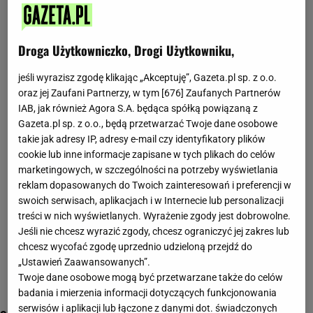
Droga Użytkowniczko, Drogi Użytkowniku,
jeśli wyrazisz zgodę klikając „Akceptuję”, Gazeta.pl sp. z o.o.
oraz jej Zaufani Partnerzy, w tym [
676
] Zaufanych Partnerów
polska gospodarka
IAB, jak również Agora S.A. będąca spółką powiązaną z
Gazeta.pl sp. z o.o., będą przetwarzać Twoje dane osobowe
takie jak adresy IP, adresy e-mail czy identyfikatory plików
cookie lub inne informacje zapisane w tych plikach do celów
marketingowych, w szczególności na potrzeby wyświetlania
reklam dopasowanych do Twoich zainteresowań i preferencji w
swoich serwisach, aplikacjach i w Internecie lub personalizacji
treści w nich wyświetlanych. Wyrażenie zgody jest dobrowolne.
Jeśli nie chcesz wyrazić zgody, chcesz ograniczyć jej zakres lub
chcesz wycofać zgodę uprzednio udzieloną przejdź do
„Ustawień Zaawansowanych”.
Twoje dane osobowe mogą być przetwarzane także do celów
badania i mierzenia informacji dotyczących funkcjonowania
serwisów i aplikacji lub łączone z danymi dot. świadczonych