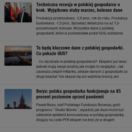
gospodarki, repolonizację polskiej gospodarki, rynku
Techniczna recesja w polskiej gospodarce o
krok. Wyjątkowo słaby marzec, bolesne dane
Produkcja przemysłowa: -2,9 proc. rok do roku. Produkcja
budowlana: -1,5 proc. Sprzedaż detaliczna na aż 7,3-
procentowym minusie. Wszystkie dane z polskiej
gospodarki, które w poniedziałek podał GUS, solidarnie
wykazały spadki, były też gorsze od prognoz
ekonomistów. Słowem - w ujęciu rok do roku
To będą kluczowe dane z polskiej gospodarki.
Co pokaże GUS?
. Co się działo w polskiej gospodarce? Eksperci już teraz
jednak mają swoje analizy, jak mogło to wyglądać. Jak
zauważa zespół mBanku, zestaw danych z gospodarki za
drugi kwartał "nie okazał się ani wybitnie mocny, ani
wyjątkowo słaby". Przypomnijmy: produkcja
przemysłowa rozczarowała ( w czerwcu spadek o 0,1
Borys: polska gospodarka funkcjonuje na 85
procent poziomów sprzed pandemii
Paweł Borys, szef Polskiego Funduszu Rozwoju, gość
programu " Studio Biznes ", wyjaśnił, jak duże może być
uderzenie epidemii koronawirusa w polską gospodarkę.
Stojący na czele PFR ekspert nie krył, że w drugim
kwartale PKB pewnie czeka spadek w okolicach 8-10
proc. "Ale już od trzeciego kwartału w