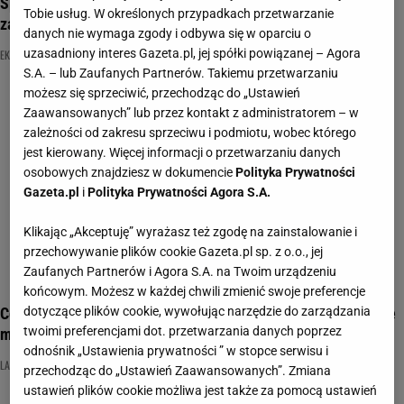
Sprawdź, co wiesz o polskiej gospodarce. 10/10
Tobie usług. W określonych przypadkach przetwarzanie
zarezerwowane tylko dla mistrzów
danych nie wymaga zgody i odbywa się w oparciu o
uzasadniony interes Gazeta.pl, jej spółki powiązanej – Agora
EKONOMIA
NAJNOWSZE QUIZY DZISIAJ DODANE
PKB
S.A. – lub Zaufanych Partnerów. Takiemu przetwarzaniu
możesz się sprzeciwić, przechodząc do „Ustawień
Zaawansowanych” lub przez kontakt z administratorem – w
zależności od zakresu sprzeciwu i podmiotu, wobec którego
jest kierowany. Więcej informacji o przetwarzaniu danych
osobowych znajdziesz w dokumencie
Polityka Prywatności
Gazeta.pl
i
Polityka Prywatności Agora S.A.
Klikając „Akceptuję” wyrażasz też zgodę na zainstalowanie i
przechowywanie plików cookie Gazeta.pl sp. z o.o., jej
Zaufanych Partnerów i Agora S.A. na Twoim urządzeniu
końcowym. Możesz w każdej chwili zmienić swoje preferencje
Co wiesz o gospodarce w latach 90-tych? Na 12/12 raczej nie
dotyczące plików cookie, wywołując narzędzie do zarządzania
twoimi preferencjami dot. przetwarzania danych poprzez
ma szans!
odnośnik „Ustawienia prywatności ” w stopce serwisu i
LATA 90
POLSKA GOSPODARKA
QUIZ WIEDZY
przechodząc do „Ustawień Zaawansowanych”. Zmiana
ustawień plików cookie możliwa jest także za pomocą ustawień