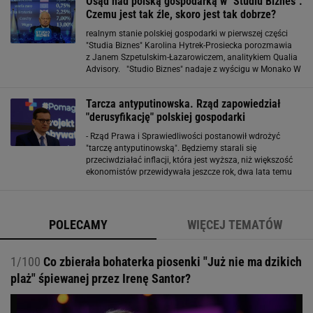
Osąd nad polską gospodarką w "Studiu Biznes".
Czemu jest tak źle, skoro jest tak dobrze?
realnym stanie polskiej gospodarki w pierwszej części
"Studia Biznes" Karolina Hytrek-Prosiecka porozmawia
z Janem Szpetulskim-Łazarowiczem, analitykiem Qualia
Advisory. "Studio Biznes" nadaje z wyścigu w Monako W
dalszej części programu wspólnie z Tomaszem
Korniejewem przeniesiemy się na ulice Monte
Tarcza antyputinowska. Rząd zapowiedział
"derusyfikację" polskiej gospodarki
- Rząd Prawa i Sprawiedliwości postanowił wdrożyć
"tarczę antyputinowską". Będziemy starali się
przeciwdziałać inflacji, która jest wyższa, niż większość
ekonomistów przewidywała jeszcze rok, dwa lata temu
- zapowiedział w piątek podczas konferencji prasowej
premier Mateusz Morawiecki. Mateusz
POLECAMY
WIĘCEJ TEMATÓW
1/100
Co zbierała bohaterka piosenki "Już nie ma dzikich
plaż" śpiewanej przez Irenę Santor?