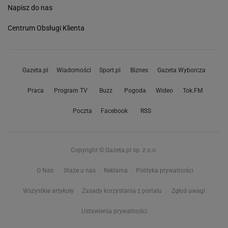
Napisz do nas
Centrum Obsługi Klienta
Gazeta.pl
Wiadomości
Sport.pl
Biznes
Gazeta Wyborcza
Praca
Program TV
Buzz
Pogoda
Wideo
Tok.FM
Poczta
Facebook
RSS
Copyright © Gazeta.pl sp. z o.o.
O Nas
Staże u nas
Reklama
Polityka prywatności
Wszystkie artykuły
Zasady korzystania z portalu
Zgłoś uwagi
Ustawienia prywatności