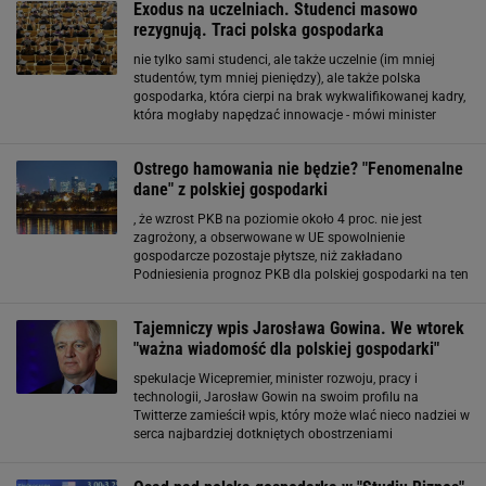
Exodus na uczelniach. Studenci masowo
rezygnują. Traci polska gospodarka
nie tylko sami studenci, ale także uczelnie (im mniej
studentów, tym mniej pieniędzy), ale także polska
gospodarka, która cierpi na brak wykwalifikowanej kadry,
która mogłaby napędzać innowacje - mówi minister
nauki i szkolnictwa wyższego dr inż. Marcin Kulasek,
cytowany przez Business Insider. Największy odpływ
Ostrego hamowania nie będzie? "Fenomenalne
dane" z polskiej gospodarki
, że wzrost PKB na poziomie około 4 proc. nie jest
zagrożony, a obserwowane w UE spowolnienie
gospodarcze pozostaje płytsze, niż zakładano
Podniesienia prognoz PKB dla polskiej gospodarki na ten
rok nie wykluczają też ekonomiści mBanku. Decydujące
będzie to, czy inwestycje przedsiębiorstw będą rosły w
Tajemniczy wpis Jarosława Gowina. We wtorek
"ważna wiadomość dla polskiej gospodarki"
spekulacje Wicepremier, minister rozwoju, pracy i
technologii, Jarosław Gowin na swoim profilu na
Twitterze zamieścił wpis, który może wlać nieco nadziei w
serca najbardziej dotkniętych obostrzeniami
przedsiębiorców. "Jutro ważna, dobra wiadomość dla
polskiej gospodarki" - napisał Gowin w poniedziałkowy