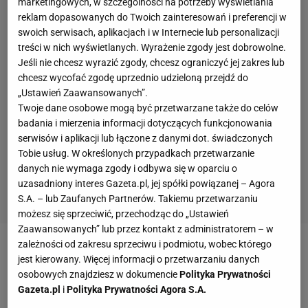
marketingowych, w szczególności na potrzeby wyświetlania
reklam dopasowanych do Twoich zainteresowań i preferencji w
swoich serwisach, aplikacjach i w Internecie lub personalizacji
treści w nich wyświetlanych. Wyrażenie zgody jest dobrowolne.
Jeśli nie chcesz wyrazić zgody, chcesz ograniczyć jej zakres lub
chcesz wycofać zgodę uprzednio udzieloną przejdź do
„Ustawień Zaawansowanych”.
Twoje dane osobowe mogą być przetwarzane także do celów
badania i mierzenia informacji dotyczących funkcjonowania
serwisów i aplikacji lub łączone z danymi dot. świadczonych
Tobie usług. W określonych przypadkach przetwarzanie
danych nie wymaga zgody i odbywa się w oparciu o
uzasadniony interes Gazeta.pl, jej spółki powiązanej – Agora
S.A. – lub Zaufanych Partnerów. Takiemu przetwarzaniu
możesz się sprzeciwić, przechodząc do „Ustawień
Zaawansowanych” lub przez kontakt z administratorem – w
zależności od zakresu sprzeciwu i podmiotu, wobec którego
jest kierowany. Więcej informacji o przetwarzaniu danych
osobowych znajdziesz w dokumencie
Polityka Prywatności
Gazeta.pl
i
Polityka Prywatności Agora S.A.