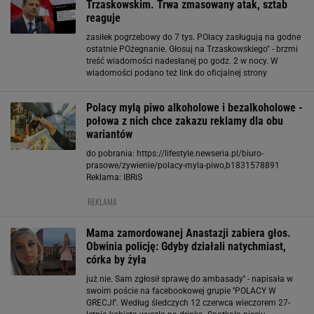
Trzaskowskim. Trwa zmasowany atak, sztab
reaguje
zasiłek pogrzebowy do 7 tys. POlacy zasługują na godne
ostatnie POżegnanie. Głosuj na Trzaskowskiego" - brzmi
treść wiadomości nadesłanej po godz. 2 w nocy. W
wiadomości podano też link do oficjalnej strony
internetowej Platformy Obywatelskiej. "Na podstawie
zgłoszeń użytkowników naszego portalu
Polacy mylą piwo alkoholowe i bezalkoholowe -
połowa z nich chce zakazu reklamy dla obu
wariantów
do pobrania: https://lifestyle.newseria.pl/biuro-
prasowe/zywienie/polacy-myla-piwo,b1831578891
Reklama: IBRiS
REKLAMA
Mama zamordowanej Anastazji zabiera głos.
Obwinia policję: Gdyby działali natychmiast,
córka by żyła
już nie. Sam zgłosił sprawę do ambasady'' - napisała w
swoim poście na facebookowej grupie ''POLACY W
GRECJI''. Według śledczych 12 czerwca wieczorem 27-