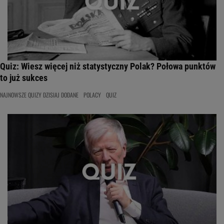
Quiz: Wiesz więcej niż statystyczny Polak? Połowa punktów
to już sukces
NAJNOWSZE QUIZY DZISIAJ DODANE
POLACY
QUIZ