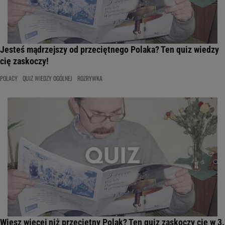
Jesteś mądrzejszy od przeciętnego Polaka? Ten quiz wiedzy
cię zaskoczy!
POLACY
QUIZ WIEDZY OGÓLNEJ
ROZRYWKA
Wiesz więcej niż przeciętny Polak? Ten quiz zaskoczy cię w 3.