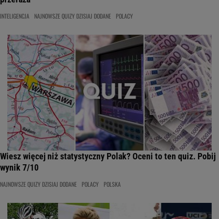
INTELIGENCJA
NAJNOWSZE QUIZY DZISIAJ DODANE
POLACY
Wiesz więcej niż statystyczny Polak? Oceni to ten quiz. Pobij
wynik 7/10
NAJNOWSZE QUIZY DZISIAJ DODANE
POLACY
POLSKA