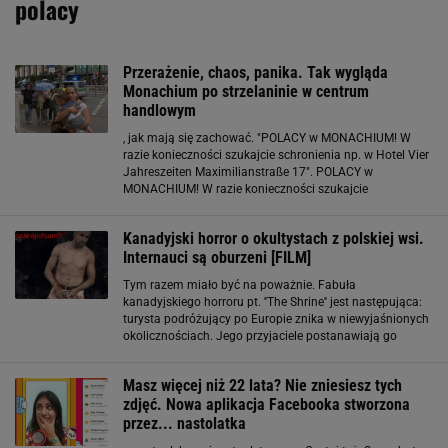
polacy
Przerażenie, chaos, panika. Tak wygląda
Monachium po strzelaninie w centrum
handlowym
, jak mają się zachować. "POLACY w MONACHIUM! W
razie konieczności szukajcie schronienia np. w Hotel Vier
Jahreszeiten Maximilianstraße 17". POLACY w
MONACHIUM! W razie konieczności szukajcie
schronienia np. w Hotel Vier Jahreszeiten
Maximilianstraße 17 pic.twitter.com/tVRCpCRSKy ? PL in
Kanadyjski horror o okultystach z polskiej wsi.
Munich
Internauci są oburzeni [FILM]
Tym razem miało być na poważnie. Fabuła
kanadyjskiego horroru pt. ''The Shrine'' jest następująca:
turysta podróżujący po Europie znika w niewyjaśnionych
okolicznościach. Jego przyjaciele postanawiają go
odnaleźć. Trop wiedzie do małej wsi na wschodzie Polski.
ZOBACZ, JAK WYGLĄDAJĄ POLACY
Masz więcej niż 22 lata? Nie zniesiesz tych
zdjęć. Nowa aplikacja Facebooka stworzona
przez... nastolatka