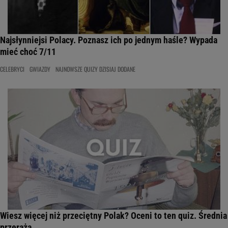
Najsłynniejsi Polacy. Poznasz ich po jednym haśle? Wypada
mieć choć 7/11
CELEBRYCI
GWIAZDY
NAJNOWSZE QUIZY DZISIAJ DODANE
Wiesz więcej niż przeciętny Polak? Oceni to ten quiz. Średnia
przeraża