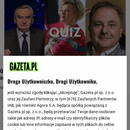
Quiz o sławnych osobach! Podajemy trzy nazwiska, a ty
zgadujesz imię
Droga Użytkowniczko, Drogi Użytkowniku,
NAJNOWSZE QUIZY DZISIAJ DODANE
POLACY
QUIZ WIEDZY
jeśli wyrazisz zgodę klikając „Akceptuję”, Gazeta.pl sp. z o.o.
oraz jej Zaufani Partnerzy, w tym [
676
] Zaufanych Partnerów
IAB, jak również Agora S.A. będąca spółką powiązaną z
Gazeta.pl sp. z o.o., będą przetwarzać Twoje dane osobowe
takie jak adresy IP, adresy e-mail czy identyfikatory plików
cookie lub inne informacje zapisane w tych plikach do celów