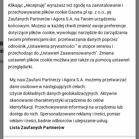
Klikając „Akceptuję” wyrażasz też zgodę na zainstalowanie i
przechowywanie plików cookie Gazeta.pl sp. z o.o., jej
Zaufanych Partnerów i Agora S.A. na Twoim urządzeniu
końcowym. Możesz w każdej chwili zmienić swoje preferencje
dotyczące plików cookie, wywołując narzędzie do zarządzania
twoimi preferencjami dot. przetwarzania danych poprzez
Rozpoznasz znane osoby na rozmazanych zdjęciach? Trzeba
odnośnik „Ustawienia prywatności ” w stopce serwisu i
się wykazać
przechodząc do „Ustawień Zaawansowanych”. Zmiana
ustawień plików cookie możliwa jest także za pomocą ustawień
NAJNOWSZE QUIZY DZISIAJ DODANE
POLACY
QUIZ
przeglądarki.
My, nasi Zaufani Partnerzy i Agora S.A. możemy przetwarzać
dane osobowe w następujących celach:
Użycie dokładnych danych geolokalizacyjnych. Aktywne
skanowanie charakterystyki urządzenia do celów
identyfikacji. Przechowywanie informacji na urządzeniu lub
dostęp do nich. Spersonalizowane reklamy i treści, pomiar
reklam i treści, badnie odbiorców i ulepszanie usług.
Lista Zaufanych Partnerów