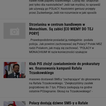
nawet rolek papieru toaletowego. Czytaj też: Snapchat
jest tylko dla nastolatków? Jeśli tak myślisz, to sprawdź
jak używają go POLACY. Nastoletni geniusz przejęty
przez Zuckerberga Jeśli nie rozumiecie w jaki sposób
Lifestage może wydawać się lepszy od istniejących
aplikacji nie jesteście jedyni. Najpewniej
Strzelanina w centrum handlowym w
Monachium. Są zabici [CO WIEMY DO TEJ
PORY]
. Prawdopodobnie posiadał ją nielegalnie - podała
policja. Jak powinni zachowywać się Polacy? Polski MSZ
radzi Polakom, jak mają się zachować. "POLACY w
MONACHIUM! W razie konieczności szukajcie
schronienia np. w Hotel Vier Jahreszeiten
Maximilianstraße 17"
Klub PiS złożył zawiadomienie do prokuratury
ws. finansowania kampanii Rafała
Trzaskowskiego
masowo dostawali SMS-y "zachęcające" do głosowania
na Rafała Trzaskowskiego. "Zwiększyliśmy zasiłek
pogrzebowy do 7 tys. POlacy zasługują na godne
ostatnie POżegnanie. Głosuj na Trzaskowskiego" -
brzmiała treść wiadomości. Szefowa sztabu Rafała
Trzaskowskiego Wiola Paprocka informowała wówczas
Polacy dostają dziwne SMS-y o Rafale
o akcji