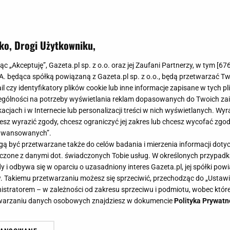
ko, Drogi Użytkowniku,
jąc „Akceptuję”, Gazeta.pl sp. z o.o. oraz jej Zaufani Partnerzy, w tym [
67
.A. będąca spółką powiązaną z Gazeta.pl sp. z o.o., będą przetwarzać T
ail czy identyfikatory plików cookie lub inne informacje zapisane w tych p
gólności na potrzeby wyświetlania reklam dopasowanych do Twoich zain
acjach i w Internecie lub personalizacji treści w nich wyświetlanych. Wyr
cesz wyrazić zgody, chcesz ograniczyć jej zakres lub chcesz wycofać zgo
aawansowanych”.
 być przetwarzane także do celów badania i mierzenia informacji dot
 łączone z danymi dot. świadczonych Tobie usług. W określonych przypad
i odbywa się w oparciu o uzasadniony interes Gazeta.pl, jej spółki powi
. Takiemu przetwarzaniu możesz się sprzeciwić, przechodząc do „Ust
nistratorem – w zależności od zakresu sprzeciwu i podmiotu, wobec które
etwarzaniu danych osobowych znajdziesz w dokumencie
Polityka Prywatn