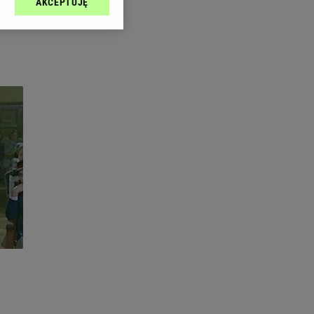
AKCEPTUJĘ
l sp. z o.o., jej
ić swoje preferencje
arzania danych poprzez
ych”. Zmiana ustawień
ach:
 celów identyfikacji.
omiar reklam i treści,