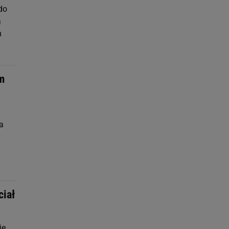
 do
a
m
m
a
ciał
ie