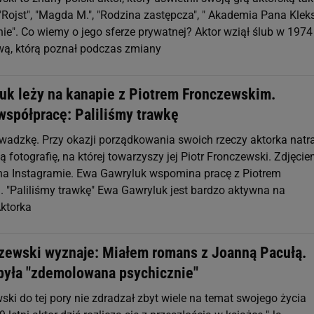
"Rojst", "Magda M.", "Rodzina zastępcza", " Akademia Pana Kleks
nie". Co wiemy o jego sferze prywatnej? Aktor wziął ślub w 1974
ą, którą poznał podczas zmiany
uk leży na kanapie z Piotrem Fronczewskim.
spółpracę: Paliliśmy trawkę
owadzkę. Przy okazji porządkowania swoich rzeczy aktorka natra
fotografię, na której towarzyszy jej Piotr Fronczewski. Zdjęci
ę na Instagramie. Ewa Gawryluk wspomina pracę z Piotrem
 "Paliliśmy trawkę" Ewa Gawryluk jest bardzo aktywna na
Aktorka
czewski wyznaje: Miałem romans z Joanną Pacułą.
była "zdemolowana psychicznie"
ski do tej pory nie zdradzał zbyt wiele na temat swojego życia