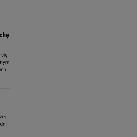
ochę
 się
cznym
ich
zej
dni