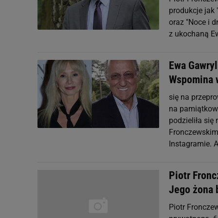
produkcje jak 
oraz "Noce i d
z ukochaną Ew
Ewa Gawryl
Wspomina w
się na przepr
na pamiątkową 
podzieliła si
Fronczewskim.
Instagramie. 
Piotr Fron
Jego żona 
Piotr Fronczew