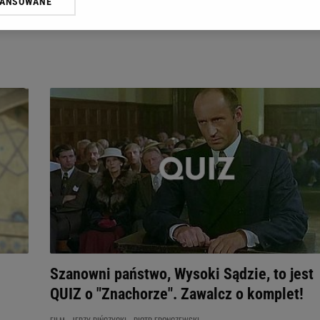
WANSOWANE
żasz też zgodę na zainstalowanie i przechowywanie plików cookie Gazeta.p
gora S.A. na Twoim urządzeniu końcowym. Możesz w każdej chwili zmien
 wywołując narzędzie do zarządzania twoimi preferencjami dot. przetw
ywatności ” w stopce serwisu i przechodząc do „Ustawień Zaawansowan
st także za pomocą ustawień przeglądarki.
rzy i Agora S.A. możemy przetwarzać dane osobowe w następujących cel
 geolokalizacyjnych. Aktywne skanowanie charakterystyki urządzenia do
 na urządzeniu lub dostęp do nich. Spersonalizowane reklamy i treści, p
zanie usług.
Lista Zaufanych Partnerów
Szanowni państwo, Wysoki Sądzie, to jest
QUIZ o "Znachorze". Zawalcz o komplet!