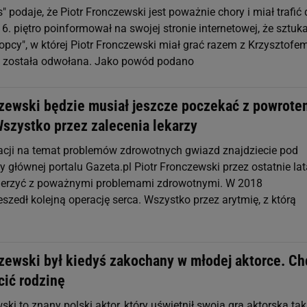
" podaje, że Piotr Fronczewski jest poważnie chory i miał trafić
r 6. piętro poinformował na swojej stronie internetowej, że sztuk
opcy", w której Piotr Fronczewski miał grać razem z Krzysztofe
 została odwołana. Jako powód podano
czewski będzie musiał jeszcze poczekać z powrote
Wszystko przez zalecenia lekarzy
acji na temat problemów zdrowotnych gwiazd znajdziecie pod
 głównej portalu Gazeta.pl Piotr Fronczewski przez ostatnie lat
mierzyć z poważnymi problemami zdrowotnymi. W 2018
eszedł kolejną operację serca. Wszystko przez arytmię, z którą
zewski był kiedyś zakochany w młodej aktorce. Ch
ucić rodzinę
ski to znany polski aktor, który uświetnił swoją grą aktorską tak