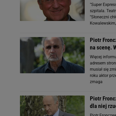
"Super Express
szpitala. Teat
"Słoneczni chł
Kowalewskim,
Piotr Fron
na scenę. 
Więcej inform
adresem strony
musiał się z
roku aktor prz
zmaga
Piotr Fronc
dla niej rz
Piotr Fronczew