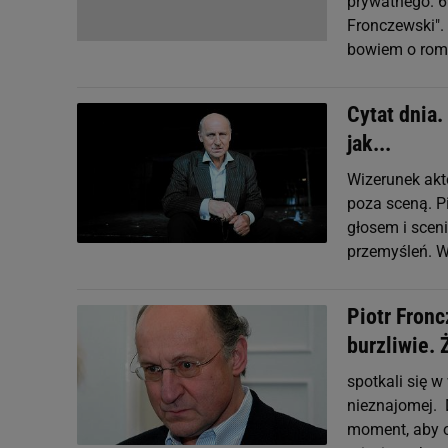
prywatnego. 69
Fronczewski".
bowiem o roma
Cytat dnia.
jak...
Wizerunek akto
poza sceną. P
głosem i scen
przemyśleń. 
Piotr Fron
burzliwie.
spotkali się w
nieznajomej. 
moment, aby o