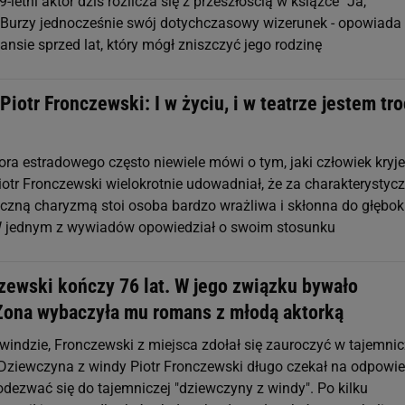
-letni aktor dziś rozlicza się z przeszłością w książce "Ja,
 Burzy jednocześnie swój dotychczasowy wizerunek - opowiada
nsie sprzed lat, który mógł zniszczyć jego rodzinę
 Piotr Fronczewski: I w życiu, i w teatrze jestem tr
ra estradowego często niewiele mówi o tym, jaki człowiek kryje
iotr Fronczewski wielokrotnie udowadniał, że za charakterysty
iczną charyzmą stoi osoba bardzo wrażliwa i skłonna do głębok
W jednym z wywiadów opowiedział o swoim stosunku
czewski kończy 76 lat. W jego związku bywało
 Żona wybaczyła mu romans z młodą aktorką
 windzie, Fronczewski z miejsca zdołał się zauroczyć w tajemnic
Dziewczyna z windy Piotr Fronczewski długo czekał na odpowie
dezwać się do tajemniczej "dziewczyny z windy". Po kilku