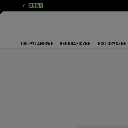
WIADOMOŚCI
NEXT
SPORT
PLOTEK
D
100-PYTANIOWE
GEOGRAFICZNE
HISTORYCZNE