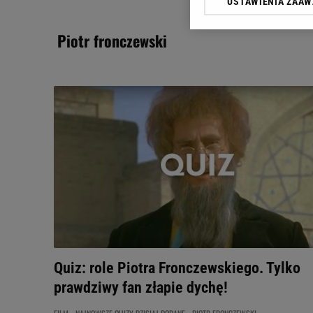
USTAWIENIA ZAA
Klikając „Akceptuję” wyra
Zaufanych Partnerów i A
piotr fronczewski
dotyczące plików cookie,
odnośnik „Ustawienia pr
plików cookie możliwa je
My, nasi Zaufani Partne
Użycie dokładnych danych
Przechowywanie informacji
badnie odbiorców i uleps
Quiz: role Piotra Fronczewskiego. Tylko
prawdziwy fan złapie dychę!