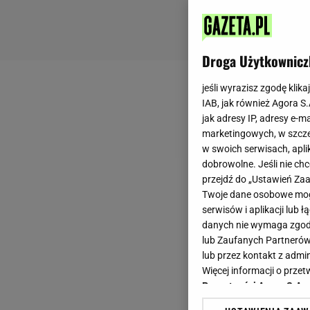
Droga Użytkownicz
jeśli wyrazisz zgodę klika
IAB, jak również Agora S
jak adresy IP, adresy e-m
marketingowych, w szcze
w swoich serwisach, aplik
dobrowolne. Jeśli nie ch
przejdź do „Ustawień Z
Twoje dane osobowe mogą
serwisów i aplikacji lub
danych nie wymaga zgody 
lub Zaufanych Partnerów
lub przez kontakt z admi
Więcej informacji o prz
Prywatności Agora S.A.