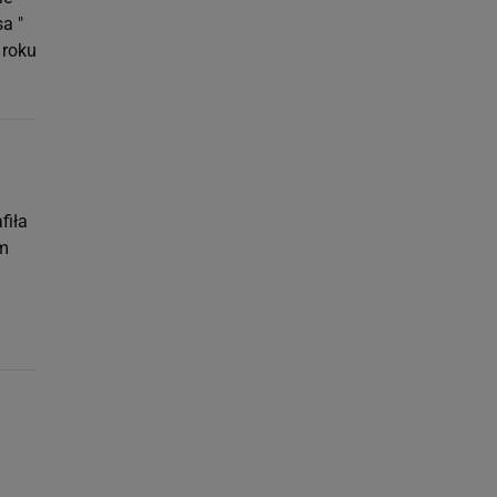
a "
 roku
fiła
em