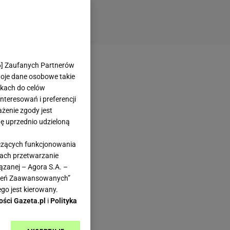
6
] Zaufanych Partnerów
woje dane osobowe takie
likach do celów
teresowań i preferencji
ażenie zgody jest
dę uprzednio udzieloną
yczących funkcjonowania
kach przetwarzanie
ązanej – Agora S.A. –
awień Zaawansowanych”
go jest kierowany.
ości Gazeta.pl
i
Polityka