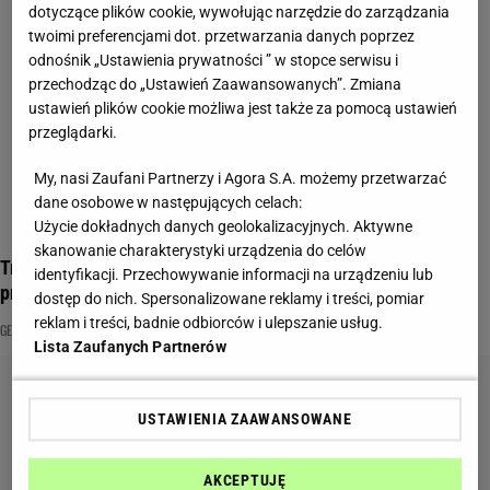
dotyczące plików cookie, wywołując narzędzie do zarządzania
twoimi preferencjami dot. przetwarzania danych poprzez
odnośnik „Ustawienia prywatności ” w stopce serwisu i
przechodząc do „Ustawień Zaawansowanych”. Zmiana
ustawień plików cookie możliwa jest także za pomocą ustawień
przeglądarki.
My, nasi Zaufani Partnerzy i Agora S.A. możemy przetwarzać
dane osobowe w następujących celach:
Użycie dokładnych danych geolokalizacyjnych. Aktywne
skanowanie charakterystyki urządzenia do celów
Trudny quiz wiedzy o Polsce. Do wyniku poniżej 7/10 się nie
identyfikacji. Przechowywanie informacji na urządzeniu lub
przyznawaj
dostęp do nich. Spersonalizowane reklamy i treści, pomiar
reklam i treści, badnie odbiorców i ulepszanie usług.
GEOGRAFIA
HISTORIA
PATRIOTA
Lista Zaufanych Partnerów
USTAWIENIA ZAAWANSOWANE
AKCEPTUJĘ