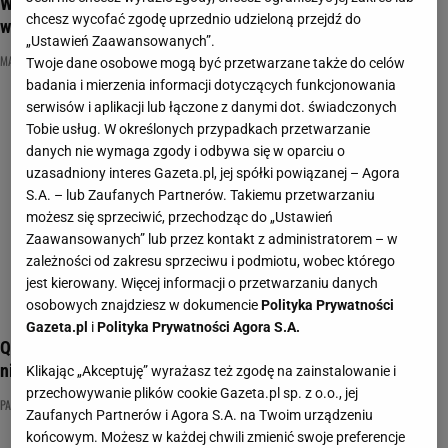
Wielki quiz wiedzy o Polsce. 50% punktów to już spory
chcesz wycofać zgodę uprzednio udzieloną przejdź do
wyczyn. Spróbuj!
„Ustawień Zaawansowanych”.
MAJÓWKA
NAJNOWSZE QUIZY DZISIAJ DODANE
PATRIOTA
Twoje dane osobowe mogą być przetwarzane także do celów
badania i mierzenia informacji dotyczących funkcjonowania
serwisów i aplikacji lub łączone z danymi dot. świadczonych
Tobie usług. W określonych przypadkach przetwarzanie
danych nie wymaga zgody i odbywa się w oparciu o
uzasadniony interes Gazeta.pl, jej spółki powiązanej – Agora
S.A. – lub Zaufanych Partnerów. Takiemu przetwarzaniu
możesz się sprzeciwić, przechodząc do „Ustawień
Zaawansowanych” lub przez kontakt z administratorem – w
zależności od zakresu sprzeciwu i podmiotu, wobec którego
jest kierowany. Więcej informacji o przetwarzaniu danych
osobowych znajdziesz w dokumencie
Polityka Prywatności
Gazeta.pl
i
Polityka Prywatności Agora S.A.
Quiz wiedzy o Polsce, który musisz rozwiązać! Połowa z was
nie daje rady
Klikając „Akceptuję” wyrażasz też zgodę na zainstalowanie i
przechowywanie plików cookie Gazeta.pl sp. z o.o., jej
PATRIOTA
POLSKA
QUIZ WIEDZY
Zaufanych Partnerów i Agora S.A. na Twoim urządzeniu
końcowym. Możesz w każdej chwili zmienić swoje preferencje