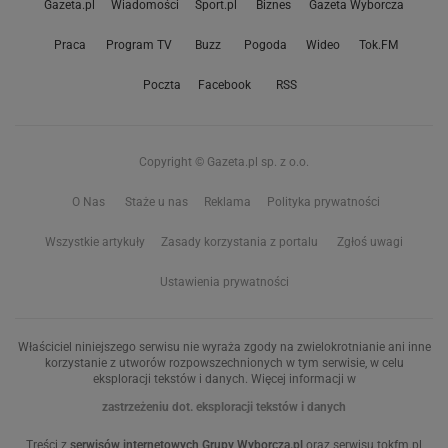
Gazeta.pl
Wiadomości
Sport.pl
Biznes
Gazeta Wyborcza
Praca
Program TV
Buzz
Pogoda
Wideo
Tok.FM
Poczta
Facebook
RSS
Copyright © Gazeta.pl sp. z o.o.
O Nas
Staże u nas
Reklama
Polityka prywatności
Wszystkie artykuły
Zasady korzystania z portalu
Zgłoś uwagi
Ustawienia prywatności
Właściciel niniejszego serwisu nie wyraża zgody na zwielokrotnianie ani inne
korzystanie z utworów rozpowszechnionych w tym serwisie, w celu
eksploracji tekstów i danych. Więcej informacji w
zastrzeżeniu dot. eksploracji tekstów i danych
Treści z
serwisów internetowych Grupy Wyborcza.pl
oraz serwisu tokfm.pl