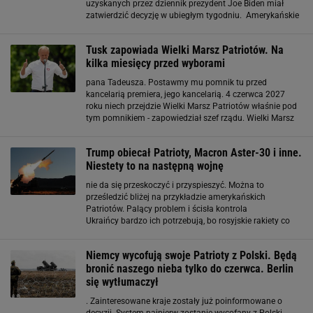
uzyskanych przez dziennik prezydent Joe Biden miał
zatwierdzić decyzję w ubiegłym tygodniu. Amerykańskie
Patrioty z Polski trafią do Ukrainy. Siewiera: Obrona
przeciwlotnicza jest konieczna Szef Biura
Tusk zapowiada Wielki Marsz Patriotów. Na
kilka miesięcy przed wyborami
pana Tadeusza. Postawmy mu pomnik tu przed
kancelarią premiera, jego kancelarią. 4 czerwca 2027
roku niech przejdzie Wielki Marsz Patriotów właśnie pod
tym pomnikiem - zapowiedział szef rządu. Wielki Marsz
Patriotów. Donald Tusk zapowiada wydarzenie w
Warszawie Warto zaznaczyć, że marsz zostanie
Trump obiecał Patrioty, Macron Aster-30 i inne.
zorganizowany
Niestety to na następną wojnę
nie da się przeskoczyć i przyspieszyć. Można to
prześledzić bliżej na przykładzie amerykańskich
Patriotów. Palący problem i ścisła kontrola
Ukraińcy bardzo ich potrzebują, bo rosyjskie rakiety co
kilka nocy spadają na ich miasta. Zwłaszcza na Kijów,
gdzie skupiła się znaczna część ukraińskiego przemysłu
Niemcy wycofują swoje Patrioty z Polski. Będą
bronić naszego nieba tylko do czerwca. Berlin
się wytłumaczył
. Zainteresowane kraje zostały już poinformowane o
decyzji. System najpierw zostanie wycofany z Polski,