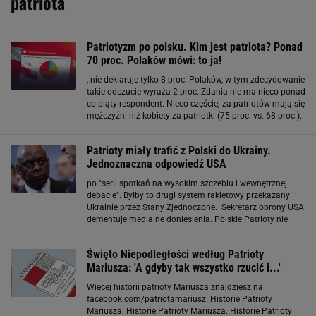
patriota
Patriotyzm po polsku. Kim jest patriota? Ponad
70 proc. Polaków mówi: to ja!
, nie deklaruje tylko 8 proc. Polaków, w tym zdecydowanie
takie odczucie wyraża 2 proc. Zdania nie ma nieco ponad
co piąty respondent. Nieco częściej za patriotów mają się
mężczyźni niż kobiety za patriotki (75 proc. vs. 68 proc.).
Różnice nie są wielkie, ale z badania wynika, że kobiety to
raczej "softpatriotki
Patrioty miały trafić z Polski do Ukrainy.
Jednoznaczna odpowiedź USA
po "serii spotkań na wysokim szczeblu i wewnętrznej
debacie". Byłby to drugi system rakietowy przekazany
Ukrainie przez Stany Zjednoczone. Sekretarz obrony USA
dementuje medialne doniesienia. Polskie Patrioty nie
trafią na Ukrainę O doniesienia gazety dziennikarze
zapytali Lloyda Austina, amerykańskiego
Święto Niepodległości według Patrioty
Mariusza: 'A gdyby tak wszystko rzucić i...'
Więcej historii patrioty Mariusza znajdziesz na
facebook.com/patriotamariusz. Historie Patrioty
Mariusza. Historie Patrioty Mariusza. Historie Patrioty