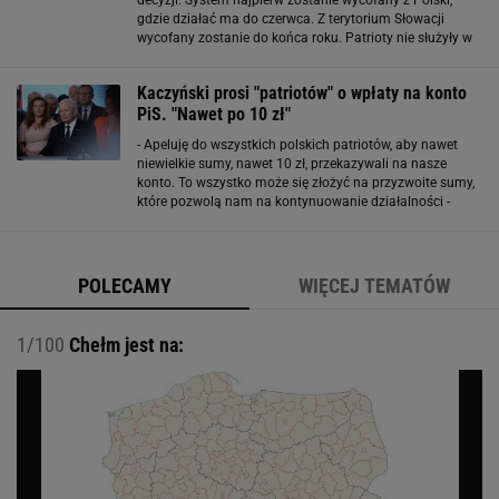
gdzie działać ma do czerwca. Z terytorium Słowacji
wycofany zostanie do końca roku. Patrioty nie służyły w
Polsce długo. Berlin zaoferował Polsce wysłanie trzech
jednostek sprzętu, by pomóc w zabezpieczeniu
Kaczyński prosi "patriotów" o wpłaty na konto
PiS. "Nawet po 10 zł"
- Apeluję do wszystkich polskich patriotów, aby nawet
niewielkie sumy, nawet 10 zł, przekazywali na nasze
konto. To wszystko może się złożyć na przyzwoite sumy,
które pozwolą nam na kontynuowanie działalności -
mówił Jarosław Kaczyński w piątek 30 sierpnia podczas
konferencji prasowej. Tłumaczył
POLECAMY
WIĘCEJ TEMATÓW
1/100
Chełm jest na: