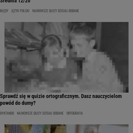
Średnia 12/20
BŁĘDY
JĘZYK POLSKI
NAJNOWSZE QUIZY DZISIAJ DODANE
Sprawdź się w quizie ortograficznym. Dasz nauczycielom
powód do dumy?
DYKTANDO
NAJNOWSZE QUIZY DZISIAJ DODANE
ORTOGRAFIA