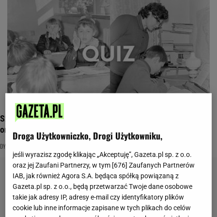
Szkołę masz już dawno za sobą? Sprawdź się w kartkówce
ortograficznej
Droga Użytkowniczko, Drogi Użytkowniku,
DYKTANDO
NAJNOWSZE QUIZY DZISIAJ DODANE
ORTOGRAFIA
jeśli wyrazisz zgodę klikając „Akceptuję”, Gazeta.pl sp. z o.o.
oraz jej Zaufani Partnerzy, w tym [
676
] Zaufanych Partnerów
IAB, jak również Agora S.A. będąca spółką powiązaną z
Gazeta.pl sp. z o.o., będą przetwarzać Twoje dane osobowe
takie jak adresy IP, adresy e-mail czy identyfikatory plików
cookie lub inne informacje zapisane w tych plikach do celów