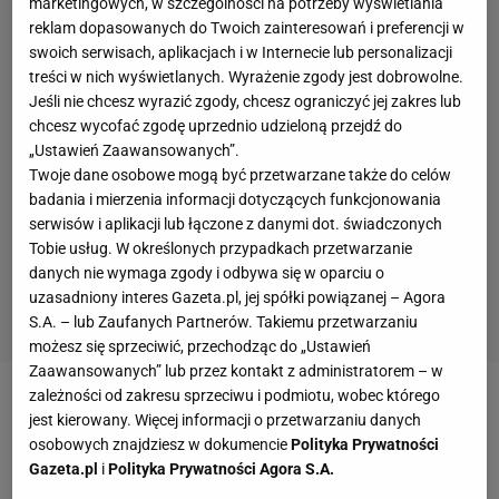
marketingowych, w szczególności na potrzeby wyświetlania
reklam dopasowanych do Twoich zainteresowań i preferencji w
swoich serwisach, aplikacjach i w Internecie lub personalizacji
treści w nich wyświetlanych. Wyrażenie zgody jest dobrowolne.
Jeśli nie chcesz wyrazić zgody, chcesz ograniczyć jej zakres lub
chcesz wycofać zgodę uprzednio udzieloną przejdź do
„Ustawień Zaawansowanych”.
Twoje dane osobowe mogą być przetwarzane także do celów
badania i mierzenia informacji dotyczących funkcjonowania
serwisów i aplikacji lub łączone z danymi dot. świadczonych
Tobie usług. W określonych przypadkach przetwarzanie
danych nie wymaga zgody i odbywa się w oparciu o
uzasadniony interes Gazeta.pl, jej spółki powiązanej – Agora
S.A. – lub Zaufanych Partnerów. Takiemu przetwarzaniu
możesz się sprzeciwić, przechodząc do „Ustawień
Zaawansowanych” lub przez kontakt z administratorem – w
zależności od zakresu sprzeciwu i podmiotu, wobec którego
jest kierowany. Więcej informacji o przetwarzaniu danych
osobowych znajdziesz w dokumencie
Polityka Prywatności
Gazeta.pl
i
Polityka Prywatności Agora S.A.