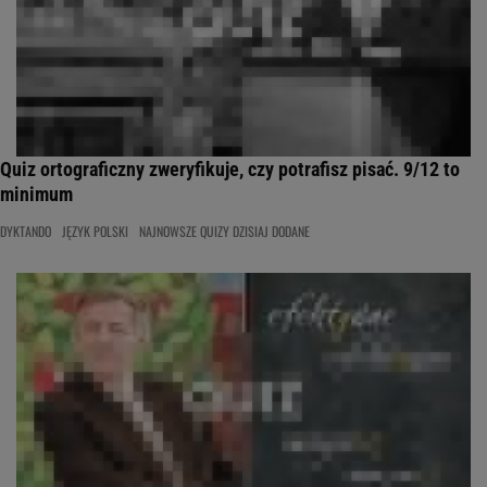
Quiz ortograficzny zweryfikuje, czy potrafisz pisać. 9/12 to
minimum
DYKTANDO
JĘZYK POLSKI
NAJNOWSZE QUIZY DZISIAJ DODANE