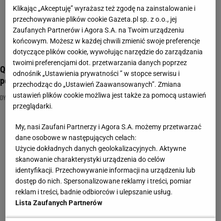
Klikając „Akceptuję” wyrażasz też zgodę na zainstalowanie i
przechowywanie plików cookie Gazeta.pl sp. z o.o., jej
Zaufanych Partnerów i Agora S.A. na Twoim urządzeniu
końcowym. Możesz w każdej chwili zmienić swoje preferencje
dotyczące plików cookie, wywołując narzędzie do zarządzania
twoimi preferencjami dot. przetwarzania danych poprzez
Quiz dyktando na literę C. Bez kompletu punktów wracaj do
odnośnik „Ustawienia prywatności ” w stopce serwisu i
podstawówki!
przechodząc do „Ustawień Zaawansowanych”. Zmiana
ustawień plików cookie możliwa jest także za pomocą ustawień
DYKTANDO
NAJNOWSZE QUIZY DZISIAJ DODANE
ORTOGRAFIA
przeglądarki.
My, nasi Zaufani Partnerzy i Agora S.A. możemy przetwarzać
dane osobowe w następujących celach:
Użycie dokładnych danych geolokalizacyjnych. Aktywne
skanowanie charakterystyki urządzenia do celów
identyfikacji. Przechowywanie informacji na urządzeniu lub
dostęp do nich. Spersonalizowane reklamy i treści, pomiar
reklam i treści, badnie odbiorców i ulepszanie usług.
Lista Zaufanych Partnerów