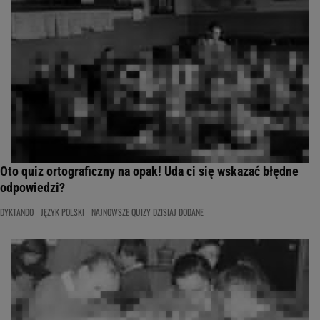
Oto quiz ortograficzny na opak! Uda ci się wskazać błędne
odpowiedzi?
DYKTANDO
JĘZYK POLSKI
NAJNOWSZE QUIZY DZISIAJ DODANE