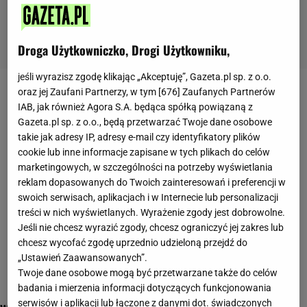
Droga Użytkowniczko, Drogi Użytkowniku,
jeśli wyrazisz zgodę klikając „Akceptuję”, Gazeta.pl sp. z o.o.
oraz jej Zaufani Partnerzy, w tym [
676
] Zaufanych Partnerów
nerki
IAB, jak również Agora S.A. będąca spółką powiązaną z
Gazeta.pl sp. z o.o., będą przetwarzać Twoje dane osobowe
takie jak adresy IP, adresy e-mail czy identyfikatory plików
cookie lub inne informacje zapisane w tych plikach do celów
marketingowych, w szczególności na potrzeby wyświetlania
reklam dopasowanych do Twoich zainteresowań i preferencji w
swoich serwisach, aplikacjach i w Internecie lub personalizacji
treści w nich wyświetlanych. Wyrażenie zgody jest dobrowolne.
Jeśli nie chcesz wyrazić zgody, chcesz ograniczyć jej zakres lub
chcesz wycofać zgodę uprzednio udzieloną przejdź do
„Ustawień Zaawansowanych”.
Twoje dane osobowe mogą być przetwarzane także do celów
badania i mierzenia informacji dotyczących funkcjonowania
serwisów i aplikacji lub łączone z danymi dot. świadczonych