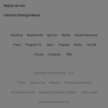
Napisz do nas
Centrum Obsługi Klienta
Gazeta.pl
Wiadomości
Sport.pl
Biznes
Gazeta Wyborcza
Praca
Program TV
Buzz
Pogoda
Wideo
Tok.FM
Poczta
Facebook
RSS
Copyright © Gazeta.pl sp. z o.o.
O Nas
Staże u nas
Reklama
Polityka prywatności
Wszystkie artykuły
Zasady korzystania z portalu
Zgłoś uwagi
Ustawienia prywatności