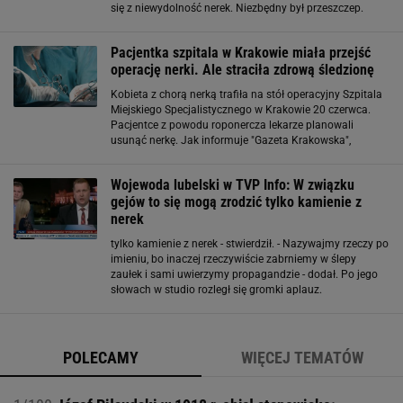
się z niewydolność nerek. Niezbędny był przeszczep.
Pierwsza operacja została przeprowadzona w 2007 roku.
Kolejna aż 11 lat później
Pacjentka szpitala w Krakowie miała przejść
operację nerki. Ale straciła zdrową śledzionę
Kobieta z chorą nerką trafiła na stół operacyjny Szpitala
Miejskiego Specjalistycznego w Krakowie 20 czerwca.
Pacjentce z powodu roponercza lekarze planowali
usunąć nerkę. Jak informuje "Gazeta Krakowska",
zamiast chorego narządu, kobiecie wycięto zdrową
śledzionę. Według ustaleń dziennika
Wojewoda lubelski w TVP Info: W związku
gejów to się mogą zrodzić tylko kamienie z
nerek
tylko kamienie z nerek - stwierdził. - Nazywajmy rzeczy po
imieniu, bo inaczej rzeczywiście zabrniemy w ślepy
zaułek i sami uwierzymy propagandzie - dodał. Po jego
słowach w studio rozległ się gromki aplauz.
POLECAMY
WIĘCEJ TEMATÓW