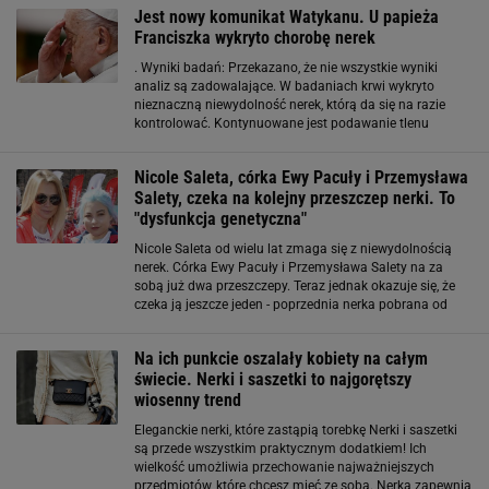
do 2011 był przewodniczącym Klubu Parlamentarnego
Jest nowy komunikat Watykanu. U papieża
Franciszka wykryto chorobę nerek
. Wyniki badań: Przekazano, że nie wszystkie wyniki
analiz są zadowalające. W badaniach krwi wykryto
nieznaczną niewydolność nerek, którą da się na razie
kontrolować. Kontynuowane jest podawanie tlenu
papieżowi Franciszkowi. Zdaniem lekarzy zastosowana
terapia niebawem przyniesie pozytywne rezultaty
Nicole Saleta, córka Ewy Pacuły i Przemysława
Salety, czeka na kolejny przeszczep nerki. To
"dysfunkcja genetyczna"
Nicole Saleta od wielu lat zmaga się z niewydolnością
nerek. Córka Ewy Pacuły i Przemysława Salety na za
sobą już dwa przeszczepy. Teraz jednak okazuje się, że
czeka ją jeszcze jeden - poprzednia nerka pobrana od
nieżyjącego dawcy przestała działać. 25-letnia Nicole od
kilku miesięcy
Na ich punkcie oszalały kobiety na całym
świecie. Nerki i saszetki to najgorętszy
wiosenny trend
Eleganckie nerki, które zastąpią torebkę Nerki i saszetki
są przede wszystkim praktycznym dodatkiem! Ich
wielkość umożliwia przechowanie najważniejszych
przedmiotów, które chcesz mieć ze sobą. Nerka zapewnia