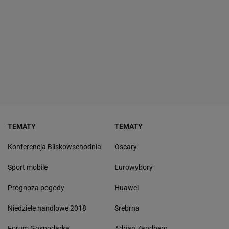
TEMATY
TEMATY
Konferencja Bliskowschodnia
Oscary
Sport mobile
Eurowybory
Prognoza pogody
Huawei
Niedziele handlowe 2018
Srebrna
Forum Gospodarka
Adrian Zandberg