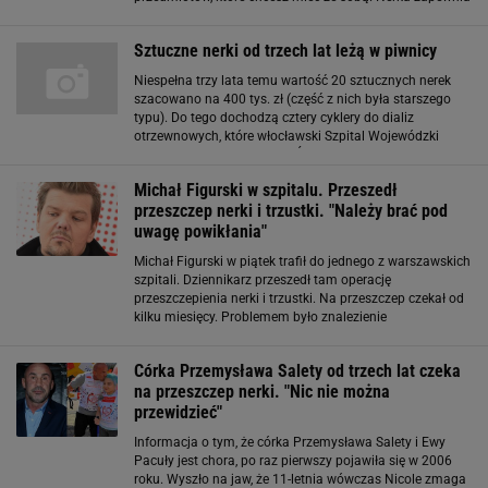
swobodę rąk podczas imprez masowych np. na
koncercie czy w klubie, możesz swobodnie tańczyć
Sztuczne nerki od trzech lat leżą w piwnicy
Niespełna trzy lata temu wartość 20 sztucznych nerek
szacowano na 400 tys. zł (część z nich była starszego
typu). Do tego dochodzą cztery cyklery do dializ
otrzewnowych, które włocławski Szpital Wojewódzki
dostał od Wielkiej Orkiestry Świątecznej Pomocy. Każdy z
nich był wart około 20 tys. zł. W
Michał Figurski w szpitalu. Przeszedł
przeszczep nerki i trzustki. "Należy brać pod
uwagę powikłania"
Michał Figurski w piątek trafił do jednego z warszawskich
szpitali. Dziennikarz przeszedł tam operację
przeszczepienia nerki i trzustki. Na przeszczep czekał od
kilku miesięcy. Problemem było znalezienie
odpowiedniego dawcy. W piątek dowiedział się, że ma
szansę na nerkę i trzustkę. Dawca to młoda
Córka Przemysława Salety od trzech lat czeka
na przeszczep nerki. "Nic nie można
przewidzieć"
Informacja o tym, że córka Przemysława Salety i Ewy
Pacuły jest chora, po raz pierwszy pojawiła się w 2006
roku. Wyszło na jaw, że 11-letnia wówczas Nicole zmaga