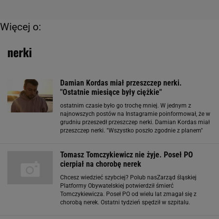
Więcej o:
nerki
Damian Kordas miał przeszczep nerki.
"Ostatnie miesiące były ciężkie"
ostatnim czasie było go trochę mniej. W jednym z
najnowszych postów na Instagramie poinformował, że w
grudniu przeszedł przeszczep nerki. Damian Kordas miał
przeszczep nerki. "Wszystko poszło zgodnie z planem"
Damian Kordas od dziecka choruje na cukrzycę. W
nagraniu na Instagramie powiedział
Tomasz Tomczykiewicz nie żyje. Poseł PO
cierpiał na chorobę nerek
Chcesz wiedzieć szybciej? Polub nasZarząd śląskiej
Platformy Obywatelskiej potwierdził śmierć
Tomczykiewicza. Poseł PO od wielu lat zmagał się z
chorobą nerek. Ostatni tydzień spędził w szpitalu.
Tomasz Tomczykiewicz był posłem od 2001 r. Od 2010