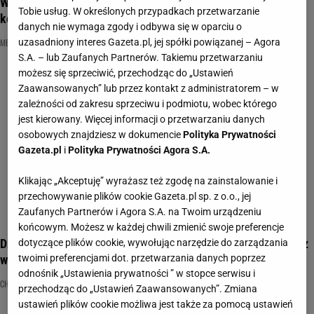
W dzisiejszym medycznym pytamy o nerki! Kto zgarnie
Tobie usług. W określonych przypadkach przetwarzanie
komplet punktów?
danych nie wymaga zgody i odbywa się w oparciu o
MEDYCYNA
NERKI
QUIZ
uzasadniony interes Gazeta.pl, jej spółki powiązanej – Agora
S.A. – lub Zaufanych Partnerów. Takiemu przetwarzaniu
możesz się sprzeciwić, przechodząc do „Ustawień
Zaawansowanych” lub przez kontakt z administratorem – w
zależności od zakresu sprzeciwu i podmiotu, wobec którego
jest kierowany. Więcej informacji o przetwarzaniu danych
osobowych znajdziesz w dokumencie
Polityka Prywatności
Gazeta.pl
i
Polityka Prywatności Agora S.A.
Klikając „Akceptuję” wyrażasz też zgodę na zainstalowanie i
przechowywanie plików cookie Gazeta.pl sp. z o.o., jej
Zaufanych Partnerów i Agora S.A. na Twoim urządzeniu
końcowym. Możesz w każdej chwili zmienić swoje preferencje
Dziś Dzień Osób Dializowanych. Sprawdź w QUIZIE, czy wiesz
dotyczące plików cookie, wywołując narzędzie do zarządzania
wszystko o nerkach!
twoimi preferencjami dot. przetwarzania danych poprzez
odnośnik „Ustawienia prywatności ” w stopce serwisu i
CHOROBA
DIALIZA
NERKI
przechodząc do „Ustawień Zaawansowanych”. Zmiana
ustawień plików cookie możliwa jest także za pomocą ustawień