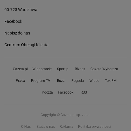
00-723 Warszawa
Facebook
Napisz do nas
Centrum Obsługi Klienta
Gazeta.pl
Wiadomości
Sport.pl
Biznes
Gazeta Wyborcza
Praca
Program TV
Buzz
Pogoda
Wideo
Tok.FM
Poczta
Facebook
RSS
Copyright © Gazeta.pl sp. z o.o.
O Nas
Staże u nas
Reklama
Polityka prywatności