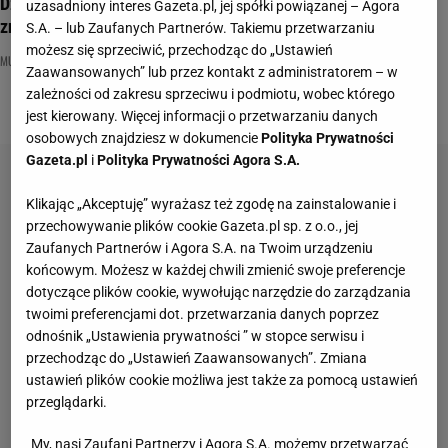
Dziś urodziny Muńka Staszczyka! Udowodnij w QUIZIE, że
uzasadniony interes Gazeta.pl, jej spółki powiązanej – Agora
znasz piosenki T.Love
S.A. – lub Zaufanych Partnerów. Takiemu przetwarzaniu
możesz się sprzeciwić, przechodząc do „Ustawień
MUNIEK STASZCZYK
MUZYKA
PIOSENKA
Zaawansowanych” lub przez kontakt z administratorem – w
zależności od zakresu sprzeciwu i podmiotu, wobec którego
jest kierowany. Więcej informacji o przetwarzaniu danych
osobowych znajdziesz w dokumencie
Polityka Prywatności
Gazeta.pl
i
Polityka Prywatności Agora S.A.
Klikając „Akceptuję” wyrażasz też zgodę na zainstalowanie i
przechowywanie plików cookie Gazeta.pl sp. z o.o., jej
Zaufanych Partnerów i Agora S.A. na Twoim urządzeniu
końcowym. Możesz w każdej chwili zmienić swoje preferencje
dotyczące plików cookie, wywołując narzędzie do zarządzania
twoimi preferencjami dot. przetwarzania danych poprzez
odnośnik „Ustawienia prywatności ” w stopce serwisu i
przechodząc do „Ustawień Zaawansowanych”. Zmiana
ustawień plików cookie możliwa jest także za pomocą ustawień
przeglądarki.
My, nasi Zaufani Partnerzy i Agora S.A. możemy przetwarzać