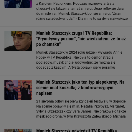
z Karolem Paciorkiem. Podczas rozmowy artysta
otworzył się także na temat śmierci. Jego refleksje dają
do myślenia. Muniek Staszczyk boi się śmierci. "Znam
różne świadectwa ludzi" - Dla mnie to są dwie największe
tajemnice. (...) Bóg i śmierć - zwrócił uwagę na początku
swoich rozmyślań Muniek. Piosenkarz
Muniek Staszczyk zrugał TV Republika:
"Prymitywny poziom", "nie wiedziałem, że to aż
po chamsku"
Muniek Staszczyk w 2024 roku udzielił wywiadu Annie
Popek w TV Republika. Nie była to demonstracja
poglądów, muzyk chciał udowodnić, że można się
dogadać z każdym. Artysta pojawił się w poranku
"Wstajemy!", gdzie prowadząca poruszyła w rozmowie
temat jego nawrócenia, wiary i stosunku do Jana Pawła
Muniek Staszczyk jako ten typ niepokorny. Na
scenie miał koszulkę z kontrowersyjnym
napisem
21 sierpnia odbył się pierwszy dzień festiwalu w Sopocie.
Na scenie pojawiły się m.in. Natalia Przybysz, Margaret,
Sylwia Grzeszczak czy Sara James. Nie brakowało także
męskiego grona, w tym Krzysztofa Zalewskiego, Michała
Szpaka czy Organka. Kilka utworów zaśpiewał Muniek
Staszczyk. TVN zaserwował
Muniek Staszczyk odwiedził TV Republika.