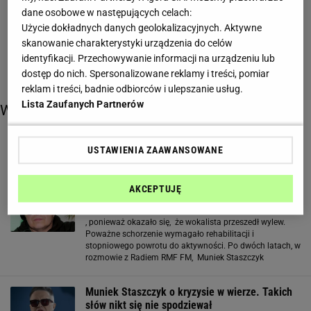
dane osobowe w następujących celach:
Użycie dokładnych danych geolokalizacyjnych. Aktywne
skanowanie charakterystyki urządzenia do celów
identyfikacji. Przechowywanie informacji na urządzeniu lub
dostęp do nich. Spersonalizowane reklamy i treści, pomiar
reklam i treści, badnie odbiorców i ulepszanie usług.
Lista Zaufanych Partnerów
Więcej o:
muniek staszczyk
USTAWIENIA ZAAWANSOWANE
Muniek Staszczyk opowiedział o życiu po
AKCEPTUJĘ
udarze. "Nie szanowałem siebie"
, ponieważ okazało się, że wokalista przeszedł wylew.
Poważne schorzenie wymagało rehabilitacji i
stopniowego powrotu do aktywności. Po dwóch latach, w
rozmowie z Radiem RMF FM, Muniek Staszczyk
opowiedział, jak teraz wygląda jego życie. Muniek
Staszczyk opowiedział o życiu po udarze. Jak sobie
Muniek Staszczyk o kryzysie w wierze. Takich
radzi? Piosenkarz w
słów nikt się nie spodziewał