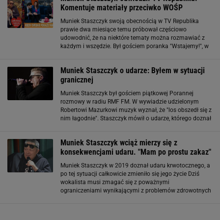
Komentuje materiały przeciwko WOŚP
Muniek Staszczyk swoją obecnością w TV Republika
prawie dwa miesiące temu próbował częściowo
udowodnić, że na niektóre tematy można rozmawiać z
każdym i wszędzie. Był gościem poranka "Wstajemy!", w
którym rozmawiał z Anną Popek o wierze, nawróceniu i
stosunku do Jana Pawła II. Neutralna rozmowa
Muniek Staszczyk o udarze: Byłem w sytuacji
granicznej
Muniek Staszczyk był gościem piątkowej Porannej
rozmowy w radiu RMF FM. W wywiadzie udzielonym
Robertowi Mazurkowi muzyk wyznał, że "los obszedł się z
nim łagodnie". Staszczyk mówił o udarze, którego doznał
w lipcu 2019 r. w hotelu przy lotnisku Heathrow,
nieopodal Londynu. Artysta trafił
Muniek Staszczyk wciąż mierzy się z
konsekwencjami udaru. "Mam po prostu zakaz"
Muniek Staszczyk w 2019 doznał udaru krwotocznego, a
po tej sytuacji całkowicie zmieniło się jego życie Dziś
wokalista musi zmagać się z poważnymi
ograniczeniami wynikającymi z problemów zdrowotnych
Ma zakaz prowadzenia samochodu i korzysta z
komunikacji publicznej; jego styl życia stał