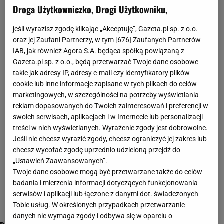
Droga Użytkowniczko, Drogi Użytkowniku,
jeśli wyrazisz zgodę klikając „Akceptuję”, Gazeta.pl sp. z o.o.
oraz jej Zaufani Partnerzy, w tym [
676
] Zaufanych Partnerów
IAB, jak również Agora S.A. będąca spółką powiązaną z
Gazeta.pl sp. z o.o., będą przetwarzać Twoje dane osobowe
muniek staszczyk
takie jak adresy IP, adresy e-mail czy identyfikatory plików
cookie lub inne informacje zapisane w tych plikach do celów
marketingowych, w szczególności na potrzeby wyświetlania
reklam dopasowanych do Twoich zainteresowań i preferencji w
swoich serwisach, aplikacjach i w Internecie lub personalizacji
treści w nich wyświetlanych. Wyrażenie zgody jest dobrowolne.
Jeśli nie chcesz wyrazić zgody, chcesz ograniczyć jej zakres lub
chcesz wycofać zgodę uprzednio udzieloną przejdź do
„Ustawień Zaawansowanych”.
Twoje dane osobowe mogą być przetwarzane także do celów
badania i mierzenia informacji dotyczących funkcjonowania
serwisów i aplikacji lub łączone z danymi dot. świadczonych
Tobie usług. W określonych przypadkach przetwarzanie
danych nie wymaga zgody i odbywa się w oparciu o