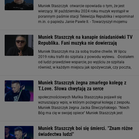
Muniek Staszczyk otwarcie opowiada o tym, że jest
wierzący. W październiku 2024 roku muzyk wystąpił w
porannym paśmie stacji Telewizja Republika i wspominał
m.in. o papieżu Janie Pawle II. - Towarzyszył mojemu
pokoleniu do 2005 roku, do momentu, gdy zamarła cała
Warszawa, cała Polska i cały świat
Muniek Staszczyk na kanapie śniadaniówki TV
Republika. Fani muzyka nie dowierzają
Muniek Staszczyk ma za sobą trudne chwile. W lipcu
2019 roku trafił do szpitala z powodu wylewu. -Dostałem
od ludzi prawdziwe wsparcie, po wyjściu ze szpitala
również, w każdym miejscu jak spożywczak, czy poczta,
czy na ulicy – i do dziś dostaję, pytają o zdrowie, to jest
fajne - mówił w radiu RMF
Muniek Staszczyk żegna zmarłego kolegę z
T.Love. Słowa chwytają za serce
społecznościowych Muńka Staszczyka pojawił się
wzruszający wpis, w którym pożegnał kolegę z zespołu.
Muniek Staszczyk żegna Jacka Śliwczyńskiego. "Niech
Bóg ma cię w swojej opiece" Muniek Staszczyk jest
jednym z założycieli T.Love i występuje w nim od
początku. Kiedy zespół stawiał pierwsze kroki, muzyk
Muniek Staszczyk boi się śmierci. "Znam różne
pełnił w
świadectwa ludzi"