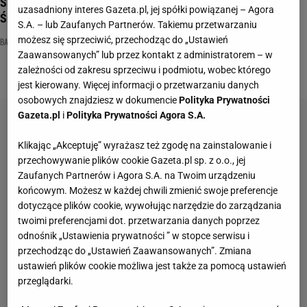
Spędzasz wakacje nad polskim morzem? A co o nim wiesz?
uzasadniony interes Gazeta.pl, jej spółki powiązanej – Agora
Średnia 11/15
S.A. – lub Zaufanych Partnerów. Takiemu przetwarzaniu
możesz się sprzeciwić, przechodząc do „Ustawień
BAŁTYK
GEOGRAFIA
MORZE BAŁTYCKIE
Zaawansowanych” lub przez kontakt z administratorem – w
zależności od zakresu sprzeciwu i podmiotu, wobec którego
jest kierowany. Więcej informacji o przetwarzaniu danych
osobowych znajdziesz w dokumencie
Polityka Prywatności
Gazeta.pl
i
Polityka Prywatności Agora S.A.
Klikając „Akceptuję” wyrażasz też zgodę na zainstalowanie i
przechowywanie plików cookie Gazeta.pl sp. z o.o., jej
Zaufanych Partnerów i Agora S.A. na Twoim urządzeniu
końcowym. Możesz w każdej chwili zmienić swoje preferencje
dotyczące plików cookie, wywołując narzędzie do zarządzania
twoimi preferencjami dot. przetwarzania danych poprzez
odnośnik „Ustawienia prywatności ” w stopce serwisu i
przechodząc do „Ustawień Zaawansowanych”. Zmiana
ustawień plików cookie możliwa jest także za pomocą ustawień
przeglądarki.