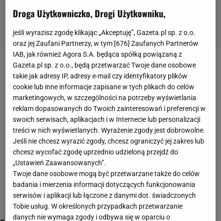
Droga Użytkowniczko, Drogi Użytkowniku,
jeśli wyrazisz zgodę klikając „Akceptuję”, Gazeta.pl sp. z o.o.
oraz jej Zaufani Partnerzy, w tym [
676
] Zaufanych Partnerów
IAB, jak również Agora S.A. będąca spółką powiązaną z
Gazeta.pl sp. z o.o., będą przetwarzać Twoje dane osobowe
Morze Bałtyckie
takie jak adresy IP, adresy e-mail czy identyfikatory plików
cookie lub inne informacje zapisane w tych plikach do celów
marketingowych, w szczególności na potrzeby wyświetlania
reklam dopasowanych do Twoich zainteresowań i preferencji w
swoich serwisach, aplikacjach i w Internecie lub personalizacji
treści w nich wyświetlanych. Wyrażenie zgody jest dobrowolne.
Jeśli nie chcesz wyrazić zgody, chcesz ograniczyć jej zakres lub
chcesz wycofać zgodę uprzednio udzieloną przejdź do
„Ustawień Zaawansowanych”.
Twoje dane osobowe mogą być przetwarzane także do celów
badania i mierzenia informacji dotyczących funkcjonowania
serwisów i aplikacji lub łączone z danymi dot. świadczonych
Tobie usług. W określonych przypadkach przetwarzanie
danych nie wymaga zgody i odbywa się w oparciu o