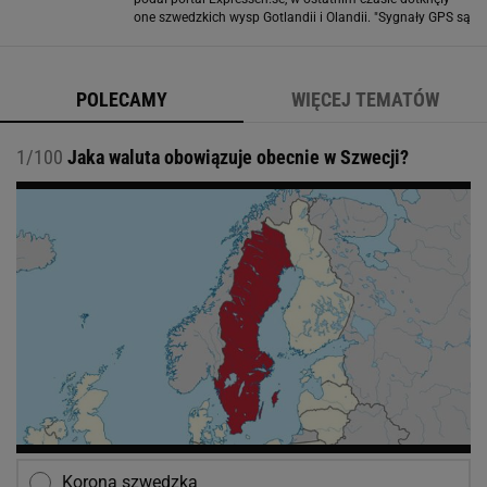
one szwedzkich wysp Gotlandii i Olandii. "Sygnały GPS są
codziennie wykorzystywane przez samoloty i statki na
całym świecie. Celowe
POLECAMY
WIĘCEJ TEMATÓW
1/100
Jaka waluta obowiązuje obecnie w Szwecji?
Korona szwedzka