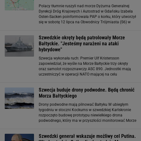
Polacy tłumnie ruszyli nad morze Dyżurna Generalnej
Dyrekcji Dróg Krajowych i Autostrad w Gdańsku Izabela
Osten-Sacken poinformowała PAP o korku, który utworzył
się w sobotę 12 lipca na Obwodnicy Trójmiasta (S6) w
kierunku Łodzi. Po południu miał on długość około 7
kilometrów. Powodem było natężenie
Szwedzkie okręty będą patrolowały Morze
Bałtyckie. "Jesteśmy narażeni na ataki
hybrydowe"
Szwecja wykonała ruch: Premier Ulf Kristersson
zapowiedział, że wyśle na Morze Bałtyckie trzy okręty
oraz samolot rozpoznawczy ASC 890. Jednostki mają
uczestniczyć w operacji NATO mającej na celu
monitorowanie regionów akwenu, w których znajdują się
podmorskie kable oraz inne kluczowe elementy
Szwecja buduje drony podwodne. Będą chronić
Morza Bałtyckiego
Drony podwodne mają pilnować Bałtyku W ubiegłym
tygodniu w stoczni Kockums w szwedzkiej Karlskronie
rozpoczęto budowę prototypu niewielkiego drona
podwodnego, który ma w przyszłości monitorować Morze
Bałtyckie. Maszyna przypominająca miniaturowy okręt
podwodny będzie miała 6 metrów długości. W
Szwedzki generał wskazuje możliwy cel Putina.