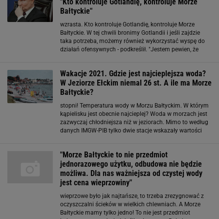
"Kto kontroluje Gotlandię, kontroluje Morze
Bałtyckie"
wzrasta. Kto kontroluje Gotlandię, kontroluje Morze
Bałtyckie. W tej chwili bronimy Gotlandii i jeśli zajdzie
taka potrzeba, możemy również wykorzystać wyspę do
działań ofensywnych - podkreślił. "Jestem pewien, że
Putin ma oczy zwrócone na Gotlandię" Micael Bydén
zaznaczył, że Szwecja z Gotlandii może
Wakacje 2021. Gdzie jest najcieplejsza woda?
W Jeziorze Ełckim niemal 26 st. A ile ma Morze
Bałtyckie?
stopni! Temperatura wody w Morzu Bałtyckim. W którym
kąpielisku jest obecnie najcieplej? Woda w morzach jest
zazwyczaj chłodniejsza niż w jeziorach. Mimo to według
danych IMGW-PIB tylko dwie stacje wskazały wartości
poniżej 20 stopniu. I to niewiele poniżej - w Ustce
temperatura miała bowiem 19,2 stopnia
"Morze Bałtyckie to nie przedmiot
jednorazowego użytku, odbudowa nie będzie
możliwa. Dla nas ważniejsza od czystej wody
jest cena wieprzowiny"
wieprzowe było jak najtańsze, to trzeba zrezygnować z
oczyszczalni ścieków w wielkich chlewniach. A Morze
Bałtyckie mamy tylko jedno! To nie jest przedmiot