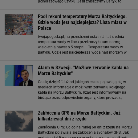
jednorazowego użytku! Jeśli zniszczymy Bałtyk, to
odbudowa będzie praktycznie niemożliwa. Łatwiej jest
dołożyć kilka złotych do kilograma wieprzowiny
Padł rekord temperatury Morza Bałtyckiego.
Gdzie woda jest najcieplejsza? Lista miast w
Polsce
twojapogoda.pl, na przestrzeni ostatnich lat średnia
temperatur wody w lipcu przekroczyła tam normę
wieloletnią nawet o 5 stopni. Temperatura wody w
Bałtyku. Gdzie jest najcieplejsza woda nad morzem w
Polsce? Podczas tegorocznych wakacji Morze Bałtyckie
jest pełne sinic, co znacznie utrudnia plażowanie. A
Alarm w Szwecji. "Możliwe zerwanie kabla na
Morzu Bałtyckim"
Co się dzieje? "Już od jakiegoś czasu pojawiają się w
mediach informacje o możliwym zerwaniu kolejnego
kabla na Morzu Bałtyckim. Rząd jest informowany na
bieżąco przez odpowiednie organy, które prowadzą
dochodzenie w sprawie tego, co się wydarzyło" -
przekazał premier Ulf Kristersson na platformie
Zakłócenia GPS na Morzu Bałtyckim. Już
kilkadziesiąt dni z rzędu
Zakłócenia GPS: Od co najmniej 60 dni z rzędu na Morzu
Bałtyckim pojawiają się zakłócenia sygnałów GPS. Jak
podał portal Expressen.se, w ostatnim czasie dotknęły