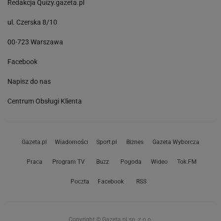
Redakcja Quizy.gazeta.pl
ul. Czerska 8/10
00-723 Warszawa
Facebook
Napisz do nas
Centrum Obsługi Klienta
Gazeta.pl
Wiadomości
Sport.pl
Biznes
Gazeta Wyborcza
Praca
Program TV
Buzz
Pogoda
Wideo
Tok.FM
Poczta
Facebook
RSS
Copyright © Gazeta.pl sp. z o.o.