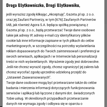
Droga Użytkowniczko, Drogi Użytkowniku,
jeśli wyrazisz zgodę klikając „Akceptuję”, Gazeta.pl sp. z o.o.
oraz jej Zaufani Partnerzy, w tym [
676
] Zaufanych Partnerów
IAB, jak również Agora S.A. będąca spółką powiązaną z
Gazeta.pl sp. z o.o., będą przetwarzać Twoje dane osobowe
metamorfozy gwiazd
takie jak adresy IP, adresy e-mail czy identyfikatory plików
cookie lub inne informacje zapisane w tych plikach do celów
marketingowych, w szczególności na potrzeby wyświetlania
reklam dopasowanych do Twoich zainteresowań i preferencji w
swoich serwisach, aplikacjach i w Internecie lub personalizacji
treści w nich wyświetlanych. Wyrażenie zgody jest dobrowolne.
Jeśli nie chcesz wyrazić zgody, chcesz ograniczyć jej zakres lub
chcesz wycofać zgodę uprzednio udzieloną przejdź do
„Ustawień Zaawansowanych”.
Twoje dane osobowe mogą być przetwarzane także do celów
badania i mierzenia informacji dotyczących funkcjonowania
serwisów i aplikacji lub łączone z danymi dot. świadczonych
Tobie usług. W określonych przypadkach przetwarzanie
danych nie wymaga zgody i odbywa się w oparciu o