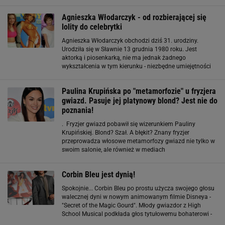
Szapołowska - diwa kina wyglądała mizernie. Nieułożone
włosy, kiepski makijaż i kreacja, która
Agnieszka Włodarczyk - od rozbierającej się
lolity do celebrytki
Agnieszka Włodarczyk obchodzi dziś 31. urodziny.
Urodziła się w Sławnie 13 grudnia 1980 roku. Jest
aktorką i piosenkarką, nie ma jednak żadnego
wykształcenia w tym kierunku - niezbędne umiejętności
zdobywała w praktyce. Jak wyglądała jej droga do
popularności? I jak zmieniał się jej wizerunek? Z
Paulina Krupińska po "metamorfozie" u fryzjera
gwiazd. Pasuje jej platynowy blond? Jest nie do
poznania!
. Fryzjer gwiazd pobawił się wizerunkiem Pauliny
Krupińskiej. Blond? Szał. A błękit? Znany fryzjer
przeprowadza włosowe metamorfozy gwiazd nie tylko w
swoim salonie, ale również w mediach
społecznościowych. Łukasz Urbański na instagramowym
profilu co jakiś czas publikuje przerobione graficznie
Corbin Bleu jest dynią!
zdjęcia
Spokojnie... Corbin Bleu po prostu użycza swojego głosu
walecznej dyni w nowym animowanym filmie Disneya -
"Secret of the Magic Gourd". Młody gwiazdor z High
School Musical podkłada głos tytułowemu bohaterowi -
mitycznej, magicznej dyni. Film opowiada o