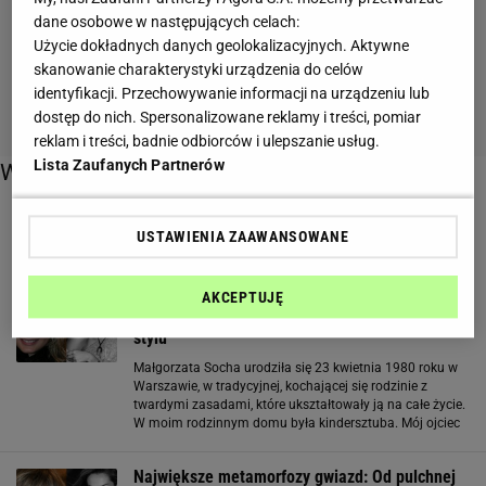
dane osobowe w następujących celach:
Użycie dokładnych danych geolokalizacyjnych. Aktywne
skanowanie charakterystyki urządzenia do celów
identyfikacji. Przechowywanie informacji na urządzeniu lub
dostęp do nich. Spersonalizowane reklamy i treści, pomiar
reklam i treści, badnie odbiorców i ulepszanie usług.
Lista Zaufanych Partnerów
Więcej o:
metamorfozy gwiazd
USTAWIENIA ZAAWANSOWANE
Największe metamorfozy gwiazd: Od pulchnej
AKCEPTUJĘ
dziewczyny z "brwiami Breżniewa" do ikony
stylu
Małgorzata Socha urodziła się 23 kwietnia 1980 roku w
Warszawie, w tradycyjnej, kochającej się rodzinie z
twardymi zasadami, które ukształtowały ją na całe życie.
W moim rodzinnym domu była kindersztuba. Mój ojciec
jest byłym wojskowym, więc zawsze byłam krótko
trzymana. I taki dryl wojskowy nadal
Największe metamorfozy gwiazd: Od pulchnej