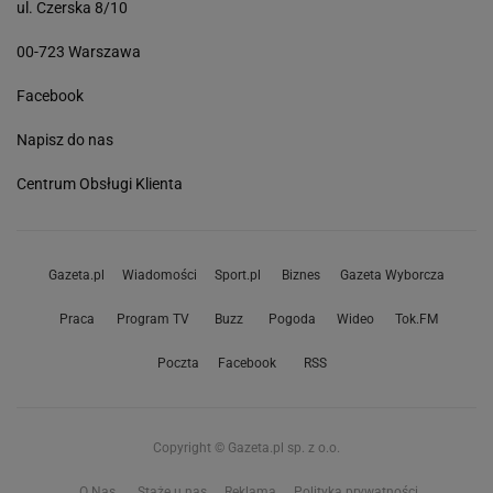
ul. Czerska 8/10
00-723 Warszawa
Facebook
Napisz do nas
Centrum Obsługi Klienta
Gazeta.pl
Wiadomości
Sport.pl
Biznes
Gazeta Wyborcza
Praca
Program TV
Buzz
Pogoda
Wideo
Tok.FM
Poczta
Facebook
RSS
Copyright © Gazeta.pl sp. z o.o.
O Nas
Staże u nas
Reklama
Polityka prywatności