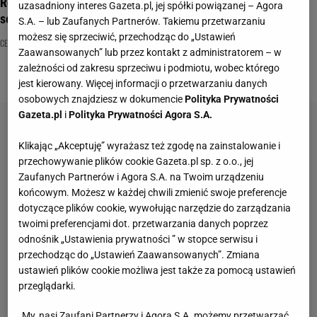
Rozpoznasz gwiazdy na zdjęciach z młodości? Tu przyda się
uzasadniony interes Gazeta.pl, jej spółki powiązanej – Agora
sokole oko!
S.A. – lub Zaufanych Partnerów. Takiemu przetwarzaniu
możesz się sprzeciwić, przechodząc do „Ustawień
CELEBRYCI
GWIAZDY
METAMORFOZY GWIAZD
Zaawansowanych” lub przez kontakt z administratorem – w
zależności od zakresu sprzeciwu i podmiotu, wobec którego
jest kierowany. Więcej informacji o przetwarzaniu danych
osobowych znajdziesz w dokumencie
Polityka Prywatności
Gazeta.pl
i
Polityka Prywatności Agora S.A.
Klikając „Akceptuję” wyrażasz też zgodę na zainstalowanie i
przechowywanie plików cookie Gazeta.pl sp. z o.o., jej
Zaufanych Partnerów i Agora S.A. na Twoim urządzeniu
końcowym. Możesz w każdej chwili zmienić swoje preferencje
dotyczące plików cookie, wywołując narzędzie do zarządzania
twoimi preferencjami dot. przetwarzania danych poprzez
odnośnik „Ustawienia prywatności ” w stopce serwisu i
przechodząc do „Ustawień Zaawansowanych”. Zmiana
ustawień plików cookie możliwa jest także za pomocą ustawień
przeglądarki.
My, nasi Zaufani Partnerzy i Agora S.A. możemy przetwarzać