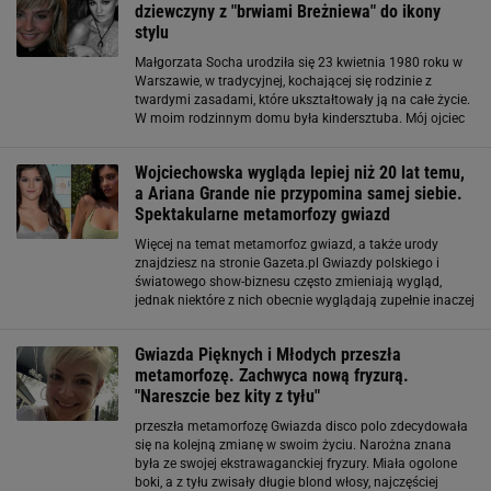
dziewczyny z "brwiami Breżniewa" do ikony
stylu
Małgorzata Socha urodziła się 23 kwietnia 1980 roku w
Warszawie, w tradycyjnej, kochającej się rodzinie z
twardymi zasadami, które ukształtowały ją na całe życie.
W moim rodzinnym domu była kindersztuba. Mój ojciec
jest byłym wojskowym, więc zawsze byłam krótko
trzymana. I taki dryl wojskowy nadal
Wojciechowska wygląda lepiej niż 20 lat temu,
a Ariana Grande nie przypomina samej siebie.
Spektakularne metamorfozy gwiazd
Więcej na temat metamorfoz gwiazd, a także urody
znajdziesz na stronie Gazeta.pl Gwiazdy polskiego i
światowego show-biznesu często zmieniają wygląd,
jednak niektóre z nich obecnie wyglądają zupełnie inaczej
niż kiedyś. Utrata wagi, drastyczna zmiana koloru
włosów czy zabiegi medycyny estetycznej
Gwiazda Pięknych i Młodych przeszła
metamorfozę. Zachwyca nową fryzurą.
"Nareszcie bez kity z tyłu"
przeszła metamorfozę Gwiazda disco polo zdecydowała
się na kolejną zmianę w swoim życiu. Narożna znana
była ze swojej ekstrawaganckiej fryzury. Miała ogolone
boki, a z tyłu zwisały długie blond włosy, najczęściej