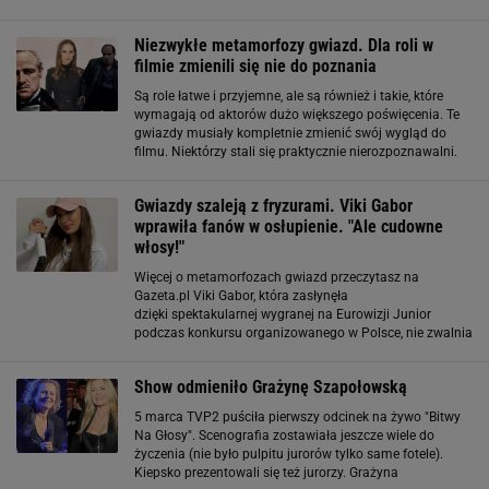
zaplecione w warkocz. Po ostatniej wizycie u fryzjera,
Magda wygląda zupełnie inaczej. Obcięła
Niezwykłe metamorfozy gwiazd. Dla roli w
filmie zmienili się nie do poznania
Są role łatwe i przyjemne, ale są również i takie, które
wymagają od aktorów dużo większego poświęcenia. Te
gwiazdy musiały kompletnie zmienić swój wygląd do
filmu. Niektórzy stali się praktycznie nierozpoznawalni.
1. Colin Farrell Najświeższa propozycja z tego
zestawienia, czyli głośny serial
Gwiazdy szaleją z fryzurami. Viki Gabor
wprawiła fanów w osłupienie. "Ale cudowne
włosy!"
Więcej o metamorfozach gwiazd przeczytasz na
Gazeta.pl Viki Gabor, która zasłynęła
dzięki spektakularnej wygranej na Eurowizji Junior
podczas konkursu organizowanego w Polsce, nie zwalnia
tempa. Od sukcesu gwiazdy minęły już ponad dwa lata, a
Gabor systematycznie rozwija karierę. We wrześniu 2020
Show odmieniło Grażynę Szapołowską
5 marca TVP2 puściła pierwszy odcinek na żywo "Bitwy
Na Głosy". Scenografia zostawiała jeszcze wiele do
życzenia (nie było pulpitu jurorów tylko same fotele).
Kiepsko prezentowali się też jurorzy. Grażyna