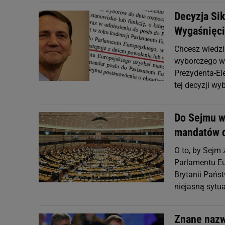
Decyzja Si
Wygaśnięci
Chcesz wiedzi
wyborczego w
Prezydenta-El
tej decyzji wy
Do Sejmu w
mandatów d
O to, by Sejm 
Parlamentu Eur
Brytanii Pańs
niejasną sytua
Znane nazw