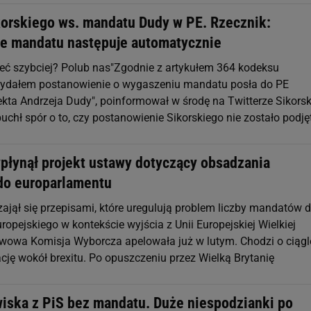
korskiego ws. mandatu Dudy w PE. Rzecznik:
e mandatu następuje automatycznie
eć szybciej? Polub nas"Zgodnie z artykułem 364 kodeksu
ydałem postanowienie o wygaszeniu mandatu posła do PE
ekta Andrzeja Dudy", poinformował w środę na Twitterze Sikorsk
buchł spór o to, czy postanowienie Sikorskiego nie zostało podję
płynął projekt ustawy dotyczący obsadzania
o europarlamentu
zajął się przepisami, które uregulują problem liczby mandatów 
opejskiego w kontekście wyjścia z Unii Europejskiej Wielkiej
twowa Komisja Wyborcza apelowała już w lutym. Chodzi o ciągl
cję wokół brexitu. Po opuszczeniu przez Wielką Brytanię
iska z PiS bez mandatu. Duże niespodzianki po