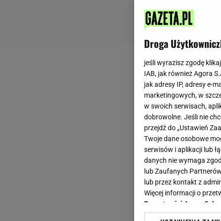
Droga Użytkownicz
jeśli wyrazisz zgodę klika
IAB, jak również Agora S
jak adresy IP, adresy e-m
marketingowych, w szcze
w swoich serwisach, aplik
dobrowolne. Jeśli nie ch
przejdź do „Ustawień Z
Twoje dane osobowe mogą
serwisów i aplikacji lub
danych nie wymaga zgody 
lub Zaufanych Partnerów
lub przez kontakt z admi
Więcej informacji o prz
Prywatności Agora S.A.