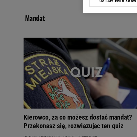
USTAWIENIA ZAA
Klikając „Akceptuję” wyra
Zaufanych Partnerów i A
mandat
dotyczące plików cookie,
odnośnik „Ustawienia pr
plików cookie możliwa je
My, nasi Zaufani Partne
Użycie dokładnych danych
Przechowywanie informacji
badnie odbiorców i uleps
Kierowco, za co możesz dostać mandat?
Przekonasz się, rozwiązując ten quiz