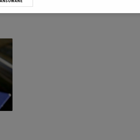
WANSOWANE
żasz też zgodę na zainstalowanie i przechowywanie plików cookie Gazeta.p
gora S.A. na Twoim urządzeniu końcowym. Możesz w każdej chwili zmien
 wywołując narzędzie do zarządzania twoimi preferencjami dot. przetw
ywatności ” w stopce serwisu i przechodząc do „Ustawień Zaawansowan
st także za pomocą ustawień przeglądarki.
rzy i Agora S.A. możemy przetwarzać dane osobowe w następujących cel
 geolokalizacyjnych. Aktywne skanowanie charakterystyki urządzenia do
 na urządzeniu lub dostęp do nich. Spersonalizowane reklamy i treści, p
zanie usług.
Lista Zaufanych Partnerów