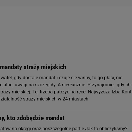
 mandaty straży miejskich
watel, gdy dostaje mandat i czuje się winny, to go płaci, nie
jalnej uwagi na szczegóły. A niesłusznie. Przynajmniej, gdy ch
raży miejskiej. Tej trzeba patrzyć na ręce. Najwyższa Izba Kontr
ziałalność straży miejskich w 24 miastach
my, kto zdobędzie mandat
tów na okręgi oraz poszczególne partie Jak to obliczyliśmy?