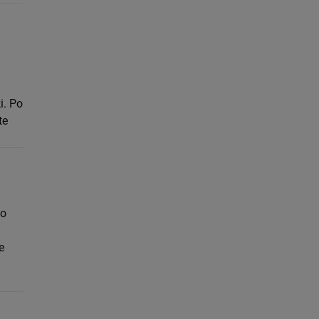
i. Po
te
do
e