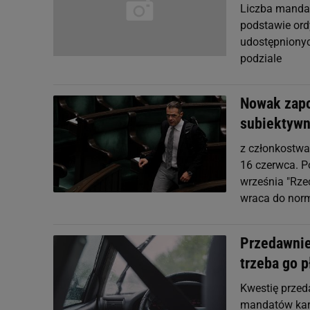
Liczba mandat
podstawie ord
udostępnionyc
podziale
Nowak zapo
subiektywna
z członkostwa
16 czerwca. P
września "Rze
wraca do norm
Przedawnie
trzeba go p
Kwestię prze
mandatów karn