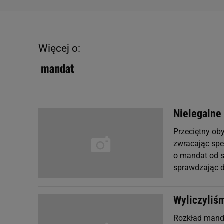
Więcej o:
mandat
Nielegalne
Przeciętny oby
zwracając spec
o mandat od st
sprawdzając d
Wyliczyliś
Rozkład manda