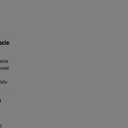
acie
erze
łowie
datu
e
t