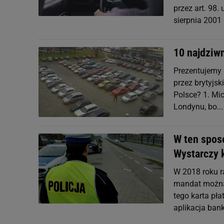
przez art. 98
sierpnia 2001
10 najdziw
Prezentujemy 
przez brytyjsk
Polsce? 1. Mi
Londynu, bo...
W ten sposó
Wystarczy k
W 2018 roku r
mandat można 
tego karta pła
aplikacja ban