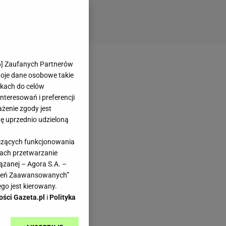
6
] Zaufanych Partnerów
woje dane osobowe takie
likach do celów
teresowań i preferencji
ażenie zgody jest
dę uprzednio udzieloną
yczących funkcjonowania
kach przetwarzanie
ązanej – Agora S.A. –
awień Zaawansowanych”
go jest kierowany.
ości Gazeta.pl
i
Polityka