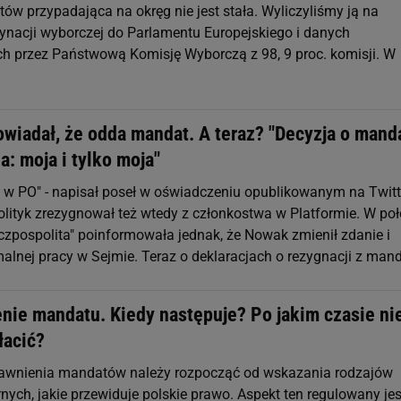
ów przypadająca na okręg nie jest stała. Wyliczyliśmy ją na
ynacji wyborczej do Parlamentu Europejskiego i danych
h przez Państwową Komisję Wyborczą z 98, 9 proc. komisji. W
wiadał, że odda mandat. A teraz? "Decyzja o mand
: moja i tylko moja"
 w PO" - napisał poseł w oświadczeniu opublikowanym na Twitt
olityk zrezygnował też wtedy z członkostwa w Platformie. W po
czpospolita" poinformowała jednak, że Nowak zmienił zdanie i
alnej pracy w Sejmie. Teraz o deklaracjach o rezygnacji z man
nie mandatu. Kiedy następuje? Po jakim czasie ni
łacić?
dawnienia mandatów należy rozpocząć od wskazania rodzajów
ych, jakie przewiduje polskie prawo. Aspekt ten regulowany jes