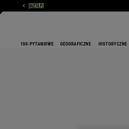
WIADOMOŚCI
NEXT
SPORT
PLOTEK
D
100-PYTANIOWE
GEOGRAFICZNE
HISTORYCZNE