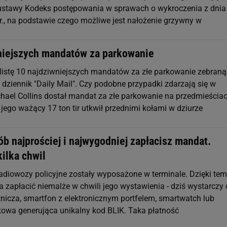
. ustawy Kodeks postępowania w sprawach o wykroczenia z dnia
 r., na podstawie czego możliwe jest nałożenie grzywny w
niejszych mandatów za parkowanie
listę 10 najdziwniejszych mandatów za złe parkowanie zebraną
i dziennik "Daily Mail". Czy podobne przypadki zdarzają się w
chael Collins dostał mandat za złe parkowanie na przedmieścia
 jego ważący 17 ton tir utkwił przednimi kołami w dziurze
b najprościej i najwygodniej zapłacisz mandat.
ilka chwil
adiowozy policyjne zostały wyposażone w terminale. Dzięki te
zapłacić niemalże w chwili jego wystawienia - dziś wystarczy
tnicza, smartfon z elektronicznym portfelem, smartwatch lub
kowa generująca unikalny kod BLIK. Taka płatność