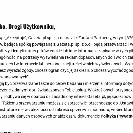
ko, Drogi Użytkowniku,
jąc „Akceptuję”, Gazeta.pl sp. z o.o. oraz jej Zaufani Partnerzy, w tym [
67
.A. będąca spółką powiązaną z Gazeta.pl sp. z o.o., będą przetwarzać T
ail czy identyfikatory plików cookie lub inne informacje zapisane w tych p
gólności na potrzeby wyświetlania reklam dopasowanych do Twoich zain
acjach i w Internecie lub personalizacji treści w nich wyświetlanych. Wyr
cesz wyrazić zgody, chcesz ograniczyć jej zakres lub chcesz wycofać zgo
aawansowanych”.
 być przetwarzane także do celów badania i mierzenia informacji dot
 łączone z danymi dot. świadczonych Tobie usług. W określonych przypad
i odbywa się w oparciu o uzasadniony interes Gazeta.pl, jej spółki powi
. Takiemu przetwarzaniu możesz się sprzeciwić, przechodząc do „Ust
nistratorem – w zależności od zakresu sprzeciwu i podmiotu, wobec które
etwarzaniu danych osobowych znajdziesz w dokumencie
Polityka Prywatn