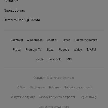
Facebook
Napisz do nas
Centrum Obsługi Klienta
Gazeta.pl
Wiadomości
Sport.pl
Biznes
Gazeta Wyborcza
Praca
Program TV
Buzz
Pogoda
Wideo
Tok.FM
Poczta
Facebook
RSS
Copyright © Gazeta.pl sp. z o.o.
O Nas
Staże u nas
Reklama
Polityka prywatności
Wszystkie artykuły
Zasady korzystania z portalu
Zgłoś uwagi
Ustawienia prywatności