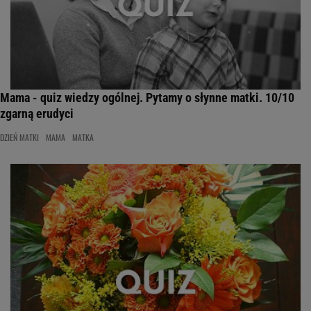
Mama - quiz wiedzy ogólnej. Pytamy o słynne matki. 10/10
zgarną erudyci
DZIEŃ MATKI
MAMA
MATKA