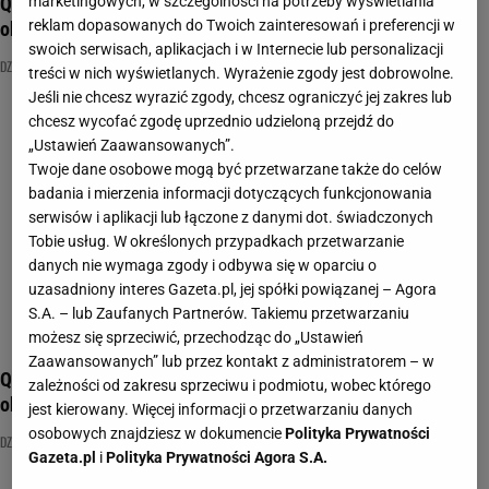
Quiz: Dziś Dzień Mamy! Rozwiąż specjalny test wiedzy na tę
marketingowych, w szczególności na potrzeby wyświetlania
reklam dopasowanych do Twoich zainteresowań i preferencji w
okazję
swoich serwisach, aplikacjach i w Internecie lub personalizacji
DZIEŃ MATKI
MACIERZYŃSTWO
MAMA
treści w nich wyświetlanych. Wyrażenie zgody jest dobrowolne.
Jeśli nie chcesz wyrazić zgody, chcesz ograniczyć jej zakres lub
chcesz wycofać zgodę uprzednio udzieloną przejdź do
„Ustawień Zaawansowanych”.
Twoje dane osobowe mogą być przetwarzane także do celów
badania i mierzenia informacji dotyczących funkcjonowania
serwisów i aplikacji lub łączone z danymi dot. świadczonych
Tobie usług. W określonych przypadkach przetwarzanie
danych nie wymaga zgody i odbywa się w oparciu o
uzasadniony interes Gazeta.pl, jej spółki powiązanej – Agora
S.A. – lub Zaufanych Partnerów. Takiemu przetwarzaniu
możesz się sprzeciwić, przechodząc do „Ustawień
Zaawansowanych” lub przez kontakt z administratorem – w
Quiz: Dziś Dzień Mamy! Rozwiąż specjalny test wiedzy na tę
zależności od zakresu sprzeciwu i podmiotu, wobec którego
okazję
jest kierowany. Więcej informacji o przetwarzaniu danych
osobowych znajdziesz w dokumencie
Polityka Prywatności
DZIEŃ MATKI
MACIERZYŃSTWO
MAMA
Gazeta.pl
i
Polityka Prywatności Agora S.A.