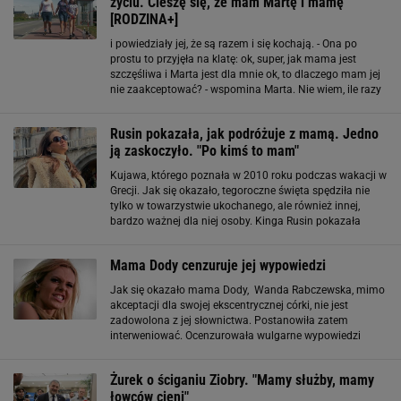
życiu. Cieszę się, że mam Martę i mamę"
[RODZINA+]
i powiedziały jej, że są razem i się kochają. - Ona po
prostu to przyjęła na klatę: ok, super, jak mama jest
szczęśliwa i Marta jest dla mnie ok, to dlaczego mam jej
nie zaakceptować? - wspomina Marta. Nie wiem, ile razy
mam im to tłumaczyć, tłumaczę im od pierwszej klasy, a
oni ciągle nie wiedzą. Chłopakom
Rusin pokazała, jak podróżuje z mamą. Jedno
ją zaskoczyło. "Po kimś to mam"
Kujawa, którego poznała w 2010 roku podczas wakacji w
Grecji. Jak się okazało, tegoroczne święta spędziła nie
tylko w towarzystwie ukochanego, ale również innej,
bardzo ważnej dla niej osoby. Kinga Rusin pokazała
mamę na wakacjach. "Po kimś jednak to mam" Jak już
wiadomo, Kinga Rusin Wielkanoc spędziła
Mama Dody cenzuruje jej wypowiedzi
Jak się okazało mama Dody, Wanda Rabczewska, mimo
akceptacji dla swojej ekscentrycznej córki, nie jest
zadowolona z jej słownictwa. Postanowiła zatem
interweniować. Ocenzurowała wulgarne wypowiedzi
Dody do wywiadu, który ma się ukazać w poniedziałek w
"Newsweeku". Ponieważ jednym z ulubionych słów
Żurek o ściganiu Ziobry. "Mamy służby, mamy
łowców cieni"