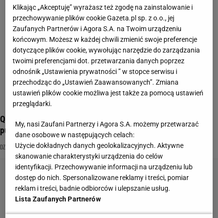
Klikając „Akceptuję” wyrażasz też zgodę na zainstalowanie i
przechowywanie plików cookie Gazeta.pl sp. z o.o., jej
Zaufanych Partnerów i Agora S.A. na Twoim urządzeniu
końcowym. Możesz w każdej chwili zmienić swoje preferencje
dotyczące plików cookie, wywołując narzędzie do zarządzania
twoimi preferencjami dot. przetwarzania danych poprzez
odnośnik „Ustawienia prywatności ” w stopce serwisu i
przechodząc do „Ustawień Zaawansowanych”. Zmiana
ustawień plików cookie możliwa jest także za pomocą ustawień
przeglądarki.
Quiz wiedzy ogólnej o mamach. Mama będzie dumna z twojej
My, nasi Zaufani Partnerzy i Agora S.A. możemy przetwarzać
punktacji?
dane osobowe w następujących celach:
Użycie dokładnych danych geolokalizacyjnych. Aktywne
DZIECI
DZIEŃ MATKI
MAMA
skanowanie charakterystyki urządzenia do celów
identyfikacji. Przechowywanie informacji na urządzeniu lub
dostęp do nich. Spersonalizowane reklamy i treści, pomiar
reklam i treści, badnie odbiorców i ulepszanie usług.
Lista Zaufanych Partnerów