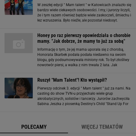
W zeszłej edycji " Mam talent " w Katowicach znalazło się
bardzo wiele ciekawych osobowości. I my, i jurorzy liczyli,
że i tym razem również będzie wiele zaskoczeń, śmiechu i
łez wzruszenia. Było nieźle, ale pozostał niedosyt.
Osobiście uważam, że nie wydarzyło się nic
spektakularnego
Honey po raz pierwszy opowiedziała o chorobie
mamy. "Jak dobrze, że mamy to już za sobą"
Informację o tym, że jej mama uporała się z chorobą,
Honorata Skarbek podała podała niedawno na swoim
blogu, gdy podsumowywała miniony rok. To był złośliwy
nowotwór piersi, a walka z nim trwała 2 lata. Jak
przyznała piosenkarka, nie mówiła o tym wcześniej, nie
chcąc wzbudzać nieprzyjemnej sensacji
Ruszył "Mam Talent"! Kto wystąpił?
Pierwszy odcinek 3. edycji " Mam talent " już za nami. Na
casting do show TVN-u przyjechało wiele grup
akrobatycznych, solistów i tancerzy. Jurorów zachwyciła
Sabina Jeszka z piosenką Destiny's Child "Stand Up For
Love". Piękna dziewczyna z nietuzinkowym głosem. Finał
murowany. Jak rozbawić jurorów
POLECAMY
WIĘCEJ TEMATÓW