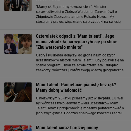
"Mamy służby, mamy łowców cieni". Minister
sprawiedliwości o Ziobrze Waldemar Żurek mówił o
Zbigniewie Ziobrze na antenie Polsatu News. - My
stosujemy prawo, więc znane są przypadki na świecie,
gdy kogoś chciano - mówiąc kolokwialnie - "złapać" i
wywieźć bez stosownych dokumentów
Czterolatek odpadł z "Mam talent!". Jego
mama zdradziła, co wydarzyło się po show.
"Zbulwersowało mnie to"
Gabryś Kuliberda dołączył do grona najmłodszych
uczestników w historii "Mam Talent!". Gdy pojawił się na
scenie programu, miał zaledwie cztery lata. Chłopiec
zaskoczył wówczas jurorów swoją wiedzą geograficzną.
Choć otrzymał cztery razy "tak", nie dostał się ostatecznie
do półfinału. O
Mam Talent. Pamiętacie pianistę bez rąk?
Mamy dobrą wiadomość
O niezwykłym 23-latku pisaliśmy już w sierpniu. Liu Wei
był wówczas tylko jednym z wielu uczestników Mam
Talent. Teraz z przyjemnością możemy poinformować o
jego zwycięstwie. Podczas finałowego koncertu zagrał i
zaśpiewał ''You are beautiful'' Jamesa Blunta. Zobaczcie
(występ zaczyna się ok. 2:20
Mam talent coraz bardziej nudny