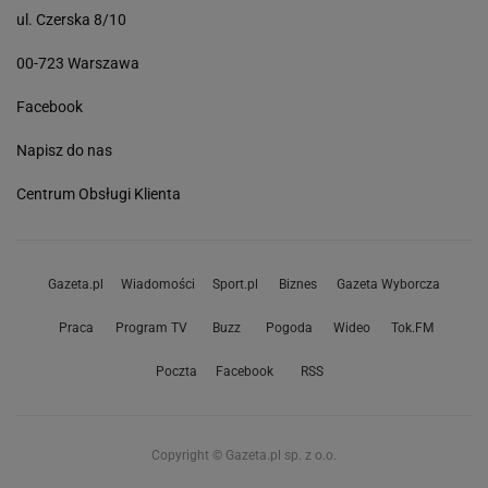
ul. Czerska 8/10
00-723 Warszawa
Facebook
Napisz do nas
Centrum Obsługi Klienta
Gazeta.pl
Wiadomości
Sport.pl
Biznes
Gazeta Wyborcza
Praca
Program TV
Buzz
Pogoda
Wideo
Tok.FM
Poczta
Facebook
RSS
Copyright © Gazeta.pl sp. z o.o.