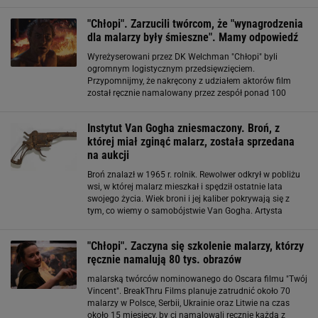
grafikę i rzeźbę na Akademii Sztuk Pięknych w
Warszawie. Na stronie poświęconej
"Chłopi". Zarzucili twórcom, że "wynagrodzenia
dla malarzy były śmieszne". Mamy odpowiedź
Wyreżyserowani przez DK Welchman "Chłopi" byli
ogromnym logistycznym przedsięwzięciem.
Przypomnijmy, że nakręcony z udziałem aktorów film
został ręcznie namalowany przez zespół ponad 100
malarzy olejnych i 100 malarzy cyfrowych z czterech
różnych krajów. Do zamalowania 80 tysięcy kadrów
Instytut Van Gogha zniesmaczony. Broń, z
zużyli 1300
której miał zginąć malarz, została sprzedana
na aukcji
Broń znalazł w 1965 r. rolnik. Rewolwer odkrył w pobliżu
wsi, w której malarz mieszkał i spędził ostatnie lata
swojego życia. Wiek broni i jej kaliber pokrywają się z
tym, co wiemy o samobójstwie Van Gogha. Artysta
śmiertelnie postrzelił się 27 lipca 1890 r. w wiosce Auvers-
sur-Oise zlokalizowanej
"Chłopi". Zaczyna się szkolenie malarzy, którzy
ręcznie namalują 80 tys. obrazów
malarską twórców nominowanego do Oscara filmu "Twój
Vincent". BreakThru Films planuje zatrudnić około 70
malarzy w Polsce, Serbii, Ukrainie oraz Litwie na czas
około 15 miesięcy, by ci namalowali ręcznie każdą z