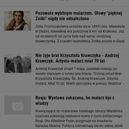
klatek filmu, którą zobaczymy potem na ekranie. "Chłopi"
zostaną zrealizowani w technice
Pozowała wybitnym malarzom. Głowy "pięknej
Zośki" nigdy nie odnaleziono
Zofia Frontczakówna urodziła się w 1899 roku. Mieszkała
w Dłubni, niewielkiej wsi położonej 8 km od Krakowa. Już
od wczesnych lat życia była nad wyraz urodziwą
dziewczynką. Z czasem nastoletnia Zośka poszła w ślady
matki i zaczęła pozować wybitnym malarzom. Miała
symetryczną twarz, kształtne usta
Nie żyje brat Krzysztofa Krawczyka - Andrzej
Krawczyk. Artysta-malarz miał 70 lat
Andrzej Krawczyk zmarł 7 maja, zaledwie miesiąc po
swoim starszym o cztery lata bracie. "Dzisiaj zmarł Brat
Krzysztofa Krawczyka. Śp. Andrzej Krawczyk. Artysta-
malarz. Miał 70 lat. Niech spoczywa w pokoju. Rodzina" -
napisał krótko na oficjalnym profilu Krzysztofa
Krawczyka prowadzący go Andrzej
Rosja: Wystawa zakazana, bo malarz kpi z
władzy
Nawiązujące do malarstwa naiwnego obrazy Władimira
Usatowa pokazują niedawne sceny z życia politycznego
Rosji. Oto Władimir Putin, przyjmuje na śniadaniu
Baracka Obamę. Politycy uśmiechają się do siebie, dzieli