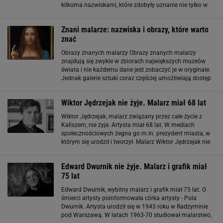
kilkoma nazwiskami, które zdobyły uznanie nie tylko w
kraju. Pierwszym polskim malarzem europejskiego
formatu był Piotr Michałowski (1800-1855
Znani malarze: nazwiska i obrazy, które warto
znać
Obrazy znanych malarzy Obrazy znanych malarzy
znajdują się zwykle w zbiorach największych muzeów
świata i nie każdemu dane jest zobaczyć je w oryginale.
Jednak galerie sztuki coraz częściej umożliwiają dostęp
do swoich zbiorów poprzez Internet, a nawet zapraszają
na wirtualne zwiedzanie
Wiktor Jędrzejak nie żyje. Malarz miał 68 lat
Wiktor Jędrzejak, malarz związany przez całe życie z
Kaliszem, nie żyje. Artysta miał 68 lat. W mediach
społecznościowych żegna go m.in. prezydent miasta, w
którym się urodził i tworzył. Malarz Wiktor Jędrzejak nie
żyje Wiktor Jędrzejak urodził się i pracował w Kaliszu.
Odkrył w sobie miłość
Edward Dwurnik nie żyje. Malarz i grafik miał
75 lat
Edward Dwurnik, wybitny malarz i grafik miał 75 lat. O
śmierci artysty poinformowała córka artysty - Pola
Dwurnik. Artysta urodził się w 1943 roku w Radzyminie
pod Warszawą. W latach 1963-70 studiował malarstwo,