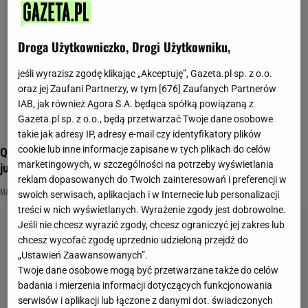
Droga Użytkowniczko, Drogi Użytkowniku,
jeśli wyrazisz zgodę klikając „Akceptuję”, Gazeta.pl sp. z o.o.
oraz jej Zaufani Partnerzy, w tym [
676
] Zaufanych Partnerów
IAB, jak również Agora S.A. będąca spółką powiązaną z
Gazeta.pl sp. z o.o., będą przetwarzać Twoje dane osobowe
takie jak adresy IP, adresy e-mail czy identyfikatory plików
cookie lub inne informacje zapisane w tych plikach do celów
Quiz dla intelektualistów. Do malarza dopasuj obraz. 7/12 to
marketingowych, w szczególności na potrzeby wyświetlania
już sukces
reklam dopasowanych do Twoich zainteresowań i preferencji w
MALARSTWO
MALARZ
OBRAZ
swoich serwisach, aplikacjach i w Internecie lub personalizacji
treści w nich wyświetlanych. Wyrażenie zgody jest dobrowolne.
Jeśli nie chcesz wyrazić zgody, chcesz ograniczyć jej zakres lub
chcesz wycofać zgodę uprzednio udzieloną przejdź do
„Ustawień Zaawansowanych”.
Twoje dane osobowe mogą być przetwarzane także do celów
badania i mierzenia informacji dotyczących funkcjonowania
serwisów i aplikacji lub łączone z danymi dot. świadczonych