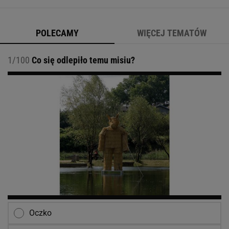
ich tradycyjny, rozdmuchiwany cholewą samowar. Obraz
nosi tytuł "Śniadanie w rosyjskim
POLECAMY
WIĘCEJ TEMATÓW
1/100
Co się odlepiło temu misiu?
Oczko