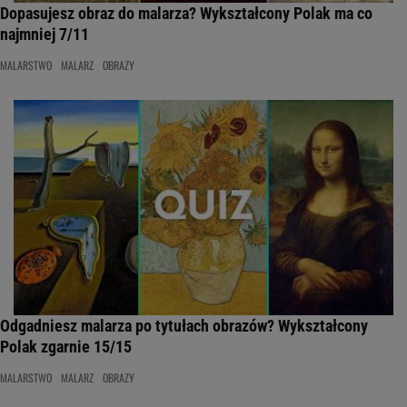
Dopasujesz obraz do malarza? Wykształcony Polak ma co
najmniej 7/11
MALARSTWO
MALARZ
OBRAZY
Odgadniesz malarza po tytułach obrazów? Wykształcony
Polak zgarnie 15/15
MALARSTWO
MALARZ
OBRAZY