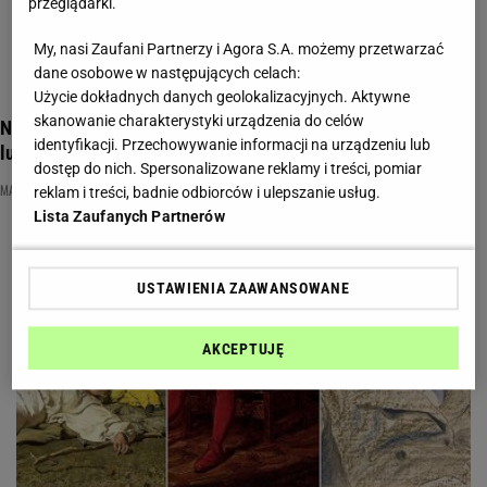
przeglądarki.
My, nasi Zaufani Partnerzy i Agora S.A. możemy przetwarzać
dane osobowe w następujących celach:
Użycie dokładnych danych geolokalizacyjnych. Aktywne
skanowanie charakterystyki urządzenia do celów
Nie znasz tych obrazów? Masz się czego wstydzić! 12/12 dla
identyfikacji. Przechowywanie informacji na urządzeniu lub
ludzi kultury
dostęp do nich. Spersonalizowane reklamy i treści, pomiar
MALARSTWO
MALARZ
OBRAZY
reklam i treści, badnie odbiorców i ulepszanie usług.
Lista Zaufanych Partnerów
USTAWIENIA ZAAWANSOWANE
AKCEPTUJĘ