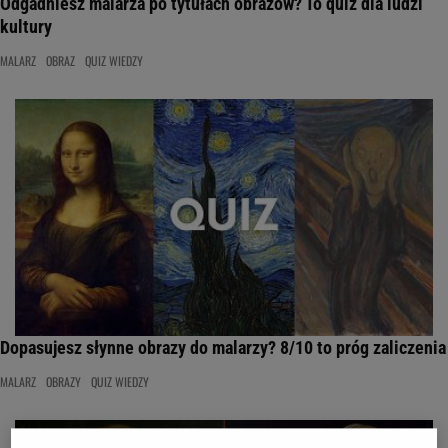
Odgadniesz malarza po tytułach obrazów? To quiz dla ludzi
kultury
MALARZ
OBRAZ
QUIZ WIEDZY
Dopasujesz słynne obrazy do malarzy? 8/10 to próg zaliczenia
MALARZ
OBRAZY
QUIZ WIEDZY