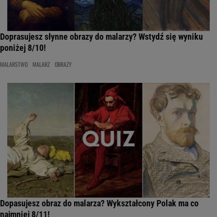
Doprasujesz słynne obrazy do malarzy? Wstydź się wyniku
poniżej 8/10!
MALARSTWO
MALARZ
OBRAZY
Dopasujesz obraz do malarza? Wykształcony Polak ma co
najmniej 8/11!