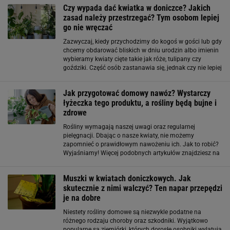
są one brudne i za wszelką cenę unika dotykania
Czy wypada dać kwiatka w doniczce? Jakich
zasad należy przestrzegać? Tym osobom lepiej
go nie wręczać
Zazwyczaj, kiedy przychodzimy do kogoś w gości lub gdy
chcemy obdarować bliskich w dniu urodzin albo imienin
wybieramy kwiaty cięte takie jak róże, tulipany czy
goździki. Część osób zastanawia się, jednak czy nie lepiej
jest wręczyć kwiat doniczkowy, który nie zwiędnie po kilku
dniach i będzie mógł
Jak przygotować domowy nawóz? Wystarczy
łyżeczka tego produktu, a rośliny będą bujne i
zdrowe
Rośliny wymagają naszej uwagi oraz regularnej
pielęgnacji. Dbając o nasze kwiaty, nie możemy
zapomnieć o prawidłowym nawożeniu ich. Jak to robić?
Wyjaśniamy! Więcej podobnych artykułów znajdziesz na
głównej stronie Gazeta.pl Domowe nawozy do kwiatów
doniczkowych. Dosyp ten produkt, a roślina
Muszki w kwiatach doniczkowych. Jak
skutecznie z nimi walczyć? Ten napar przepędzi
je na dobre
Niestety rośliny domowe są niezwykle podatne na
różnego rodzaju choroby oraz szkodniki. Wyjątkowo
popularne są ziemiórki, których dorosłe osobniki wylatują