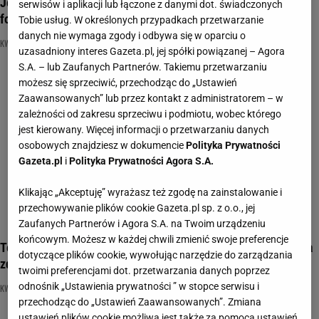
Jeśli masz w domu storczyka, w tym quizie będziesz mieć
serwisów i aplikacji lub łączone z danymi dot. świadczonych
fory. Bardzo trudny quiz o kwiatach doniczkowych
Tobie usług. W określonych przypadkach przetwarzanie
danych nie wymaga zgody i odbywa się w oparciu o
KWIATY DONICZKOWE
NAJNOWSZE QUIZY DZISIAJ DODANE
QUIZ WIEDZY
uzasadniony interes Gazeta.pl, jej spółki powiązanej – Agora
S.A. – lub Zaufanych Partnerów. Takiemu przetwarzaniu
możesz się sprzeciwić, przechodząc do „Ustawień
Zaawansowanych” lub przez kontakt z administratorem – w
zależności od zakresu sprzeciwu i podmiotu, wobec którego
jest kierowany. Więcej informacji o przetwarzaniu danych
osobowych znajdziesz w dokumencie
Polityka Prywatności
Gazeta.pl
i
Polityka Prywatności Agora S.A.
Klikając „Akceptuję” wyrażasz też zgodę na zainstalowanie i
przechowywanie plików cookie Gazeta.pl sp. z o.o., jej
Zaufanych Partnerów i Agora S.A. na Twoim urządzeniu
końcowym. Możesz w każdej chwili zmienić swoje preferencje
Ten quiz rozwiążą tylko miłośnicy kwiatów. Rozpoznasz je na
dotyczące plików cookie, wywołując narzędzie do zarządzania
zdjęciach?
twoimi preferencjami dot. przetwarzania danych poprzez
odnośnik „Ustawienia prywatności ” w stopce serwisu i
KWIATY
KWIATY DONICZKOWE
QUIZ
przechodząc do „Ustawień Zaawansowanych”. Zmiana
ustawień plików cookie możliwa jest także za pomocą ustawień