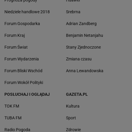
Prognoza pogody
Huawei
Niedziele handlowe 2018
Srebrna
Forum Gospodarka
Adrian Zandberg
Forum Kraj
Benjamin Netanjahu
Forum Świat
Stany Zjednoczone
Forum Wydarzenia
Zmiana czasu
Forum Bliski Wschód
Anna Lewandowska
Forum Wokół Polityki
POSŁUCHAJ I OGLĄDAJ
GAZETA.PL
TOK FM
Kultura
TUBA FM
Sport
Radio Pogoda
Zdrowie