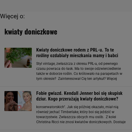
Więcej o:
kwiaty doniczkowe
Kwiaty doniczkowe rodem z PRL-u. To te
rośliny ozdabiały mieszkania mamy i babci
Styl vintage, zwłaszcza z okresu PRL-u, od pewnego
czasu powraca do łask. Ma to swoje odzwierciedlenie
także w doborze roślin. Co królowało na parapetach w
tym okresie? Zainteresował Cię ten artykuł? Więcej
podobnych artykułów przeczytasz na stronie głównej
Gazeta.pl Asparagus. Kochały go nasze
Fobie gwiazd. Kendall Jenner boi się skupisk
dziur. Kogo przerażają kwiaty doniczkowe?
konserwatorskich". Jak się później okazało, miał nią
również jechać Timberlake, który boi się jeździć w
towarzystwie. Zwłaszcza obcych mu osób. Z kolei
Christina Ricci nie znosi kwiatów doniczkowych. Dostaje
ataku paniki, gdy ma z nimi styczność. Aktorka uważa, że