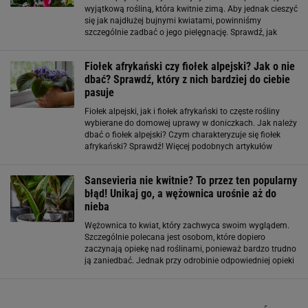
wyjątkową rośliną, która kwitnie zimą. Aby jednak cieszyć
się jak najdłużej bujnymi kwiatami, powinniśmy
szczególnie zadbać o jego pielęgnację. Sprawdź, jak
pielęgnować cyklamen i co zrobić, by zakwitł więcej niż
jeden raz. Więcej podobnych
Fiołek afrykański czy fiołek alpejski? Jak o nie
dbać? Sprawdź, który z nich bardziej do ciebie
pasuje
Fiołek alpejski, jak i fiołek afrykański to częste rośliny
wybierane do domowej uprawy w doniczkach. Jak należy
dbać o fiołek alpejski? Czym charakteryzuje się fiołek
afrykański? Sprawdź! Więcej podobnych artykułów
przeczytasz na stronie głównej Gazeta.pl Fiołek alpejski
pielęgnacja. Na to musisz
Sansevieria nie kwitnie? To przez ten popularny
błąd! Unikaj go, a wężownica urośnie aż do
nieba
Wężownica to kwiat, który zachwyca swoim wyglądem.
Szczególnie polecana jest osobom, które dopiero
zaczynają opiekę nad roślinami, ponieważ bardzo trudno
ją zaniedbać. Jednak przy odrobinie odpowiedniej opieki
może rosnąć jeszcze lepiej i pięknie
zakwitnąć. Sprawdź, jak dbać o sansewierię. Więcej