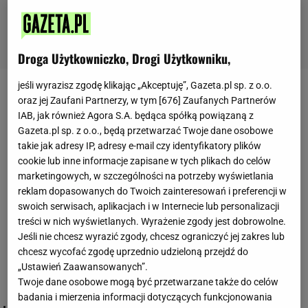
Droga Użytkowniczko, Drogi Użytkowniku,
jeśli wyrazisz zgodę klikając „Akceptuję”, Gazeta.pl sp. z o.o.
kwiaty doniczkowe
oraz jej Zaufani Partnerzy, w tym [
676
] Zaufanych Partnerów
IAB, jak również Agora S.A. będąca spółką powiązaną z
Gazeta.pl sp. z o.o., będą przetwarzać Twoje dane osobowe
takie jak adresy IP, adresy e-mail czy identyfikatory plików
cookie lub inne informacje zapisane w tych plikach do celów
marketingowych, w szczególności na potrzeby wyświetlania
reklam dopasowanych do Twoich zainteresowań i preferencji w
swoich serwisach, aplikacjach i w Internecie lub personalizacji
treści w nich wyświetlanych. Wyrażenie zgody jest dobrowolne.
Jeśli nie chcesz wyrazić zgody, chcesz ograniczyć jej zakres lub
chcesz wycofać zgodę uprzednio udzieloną przejdź do
„Ustawień Zaawansowanych”.
Twoje dane osobowe mogą być przetwarzane także do celów
badania i mierzenia informacji dotyczących funkcjonowania