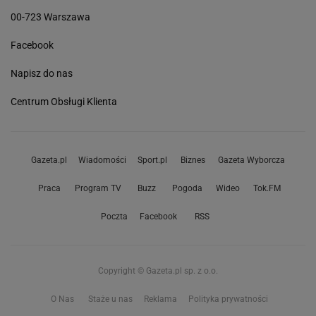
00-723 Warszawa
Facebook
Napisz do nas
Centrum Obsługi Klienta
Gazeta.pl
Wiadomości
Sport.pl
Biznes
Gazeta Wyborcza
Praca
Program TV
Buzz
Pogoda
Wideo
Tok.FM
Poczta
Facebook
RSS
Copyright © Gazeta.pl sp. z o.o.
O Nas
Staże u nas
Reklama
Polityka prywatności