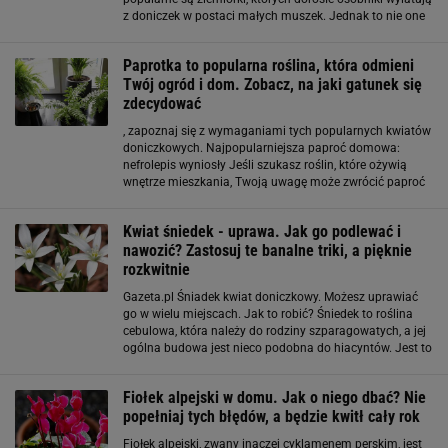
z doniczek w postaci małych muszek. Jednak to nie one
niosą największe zagrożenie. Wszystkie szkody
wyrządzają ich larwy, bytujące w podłożu.
Paprotka to popularna roślina, która odmieni
Twój ogród i dom. Zobacz, na jaki gatunek się
zdecydować
, zapoznaj się z wymaganiami tych popularnych kwiatów
doniczkowych. Najpopularniejsza paproć domowa:
nefrolepis wyniosły Jeśli szukasz roślin, które ożywią
wnętrze mieszkania, Twoją uwagę może zwrócić paproć
domowa. Rozglądając się za jej najpopularniejszymi
gatunkami, weź pod uwagę intensywnie zielony
Kwiat śniedek - uprawa. Jak go podlewać i
nawozić? Zastosuj te banalne triki, a pięknie
rozkwitnie
Gazeta.pl Śniadek kwiat doniczkowy. Możesz uprawiać
go w wielu miejscach. Jak to robić? Śniedek to roślina
cebulowa, która należy do rodziny szparagowatych, a jej
ogólna budowa jest nieco podobna do hiacyntów. Jest to
kwiat, który z powodzeniem można uprawiać zarówno w
domu, jak i w ogrodzie. Należy
Fiołek alpejski w domu. Jak o niego dbać? Nie
popełniaj tych błędów, a będzie kwitł cały rok
Fiołek alpejski, zwany inaczej cyklamenem perskim, jest