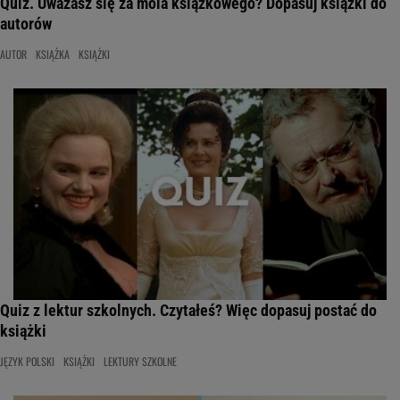
Quiz. Uważasz się za mola książkowego? Dopasuj książki do
autorów
AUTOR
KSIĄŻKA
KSIĄŻKI
Quiz z lektur szkolnych. Czytałeś? Więc dopasuj postać do
książki
JĘZYK POLSKI
KSIĄŻKI
LEKTURY SZKOLNE