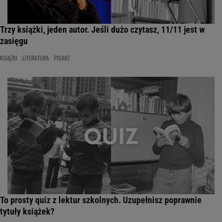
Trzy książki, jeden autor. Jeśli dużo czytasz, 11/11 jest w
zasięgu
KSIĄŻKI
LITERATURA
PISARZ
To prosty quiz z lektur szkolnych. Uzupełnisz poprawnie
tytuły książek?