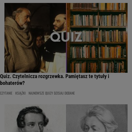
Quiz. Czytelnicza rozgrzewka. Pamiętasz te tytuły i
bohaterów?
CZYTANIE
KSIĄŻKI
NAJNOWSZE QUIZY DZISIAJ DODANE