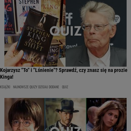
Kojarzysz "To" i "Lśnienie"? Sprawdź, czy znasz się na prozie
Kinga!
KSIĄŻKI
NAJNOWSZE QUIZY DZISIAJ DODANE
QUIZ