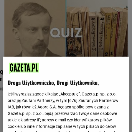
Quiz. Jesteś oblatany w książkach? Ale czy wiesz, kto je
napisał?
Droga Użytkowniczko, Drogi Użytkowniku,
CZYTANIE
KSIĄŻKI
NAJNOWSZE QUIZY DZISIAJ DODANE
jeśli wyrazisz zgodę klikając „Akceptuję”, Gazeta.pl sp. z o.o.
oraz jej Zaufani Partnerzy, w tym [
676
] Zaufanych Partnerów
IAB, jak również Agora S.A. będąca spółką powiązaną z
Gazeta.pl sp. z o.o., będą przetwarzać Twoje dane osobowe
takie jak adresy IP, adresy e-mail czy identyfikatory plików
cookie lub inne informacje zapisane w tych plikach do celów