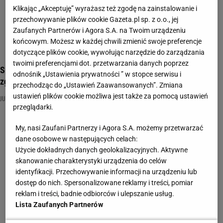
Klikając „Akceptuję” wyrażasz też zgodę na zainstalowanie i
przechowywanie plików cookie Gazeta.pl sp. z o.o., jej
Zaufanych Partnerów i Agora S.A. na Twoim urządzeniu
końcowym. Możesz w każdej chwili zmienić swoje preferencje
dotyczące plików cookie, wywołując narzędzie do zarządzania
twoimi preferencjami dot. przetwarzania danych poprzez
Sprawdź, czy rozpoznasz książki po trzech hasłach. Najlepsi
odnośnik „Ustawienia prywatności ” w stopce serwisu i
zgarną maksa
przechodząc do „Ustawień Zaawansowanych”. Zmiana
ustawień plików cookie możliwa jest także za pomocą ustawień
JULIUSZ SŁOWACKI
JĘZYK POLSKI
KSIĄŻKI
przeglądarki.
My, nasi Zaufani Partnerzy i Agora S.A. możemy przetwarzać
dane osobowe w następujących celach:
Użycie dokładnych danych geolokalizacyjnych. Aktywne
skanowanie charakterystyki urządzenia do celów
identyfikacji. Przechowywanie informacji na urządzeniu lub
dostęp do nich. Spersonalizowane reklamy i treści, pomiar
reklam i treści, badnie odbiorców i ulepszanie usług.
Lista Zaufanych Partnerów