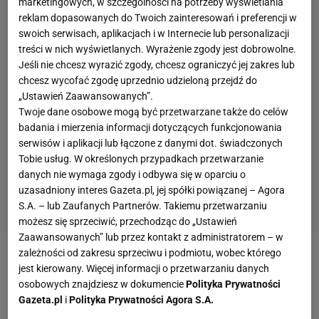
marketingowych, w szczególności na potrzeby wyświetlania
reklam dopasowanych do Twoich zainteresowań i preferencji w
swoich serwisach, aplikacjach i w Internecie lub personalizacji
treści w nich wyświetlanych. Wyrażenie zgody jest dobrowolne.
Jeśli nie chcesz wyrazić zgody, chcesz ograniczyć jej zakres lub
chcesz wycofać zgodę uprzednio udzieloną przejdź do
„Ustawień Zaawansowanych”.
Twoje dane osobowe mogą być przetwarzane także do celów
badania i mierzenia informacji dotyczących funkcjonowania
serwisów i aplikacji lub łączone z danymi dot. świadczonych
Tobie usług. W określonych przypadkach przetwarzanie
danych nie wymaga zgody i odbywa się w oparciu o
uzasadniony interes Gazeta.pl, jej spółki powiązanej – Agora
S.A. – lub Zaufanych Partnerów. Takiemu przetwarzaniu
możesz się sprzeciwić, przechodząc do „Ustawień
Zaawansowanych” lub przez kontakt z administratorem – w
zależności od zakresu sprzeciwu i podmiotu, wobec którego
jest kierowany. Więcej informacji o przetwarzaniu danych
osobowych znajdziesz w dokumencie
Polityka Prywatności
Gazeta.pl
i
Polityka Prywatności Agora S.A.