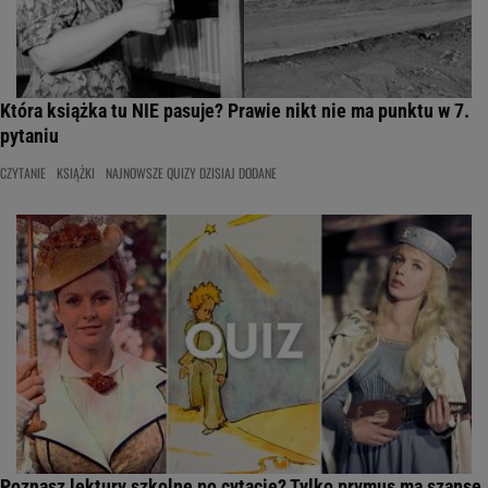
Która książka tu NIE pasuje? Prawie nikt nie ma punktu w 7.
pytaniu
CZYTANIE
KSIĄŻKI
NAJNOWSZE QUIZY DZISIAJ DODANE
Poznasz lektury szkolne po cytacie? Tylko prymus ma szansę