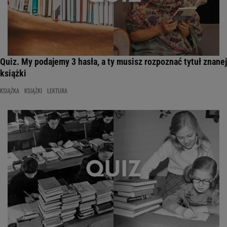
Quiz. My podajemy 3 hasła, a ty musisz rozpoznać tytuł znanej
książki
KSIĄŻKA
KSIĄŻKI
LEKTURA