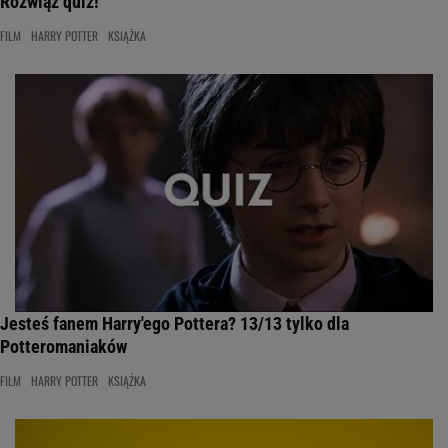
Rozwiąż quiz!
FILM
HARRY POTTER
KSIĄŻKA
Jesteś fanem Harry'ego Pottera? 13/13 tylko dla
Potteromaniaków
FILM
HARRY POTTER
KSIĄŻKA