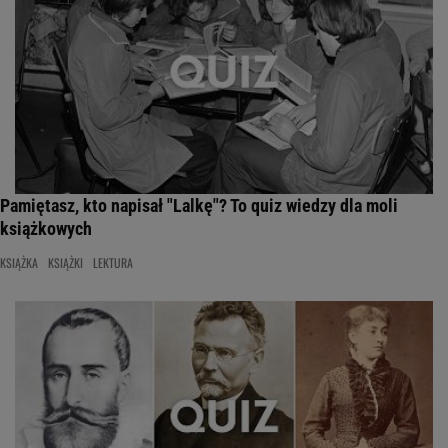
Pamiętasz, kto napisał "Lalkę"? To quiz wiedzy dla moli
książkowych
KSIĄŻKA
KSIĄŻKI
LEKTURA