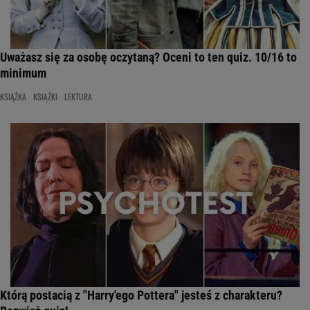
Uważasz się za osobę oczytaną? Oceni to ten quiz. 10/16 to
minimum
KSIĄŻKA
KSIĄŻKI
LEKTURA
Którą postacią z "Harry'ego Pottera" jesteś z charakteru?