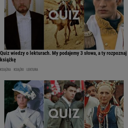
Quiz wiedzy o lekturach. My podajemy 3 słowa, a ty rozpoznaj
książkę
KSIĄŻKA
KSIĄŻKI
LEKTURA