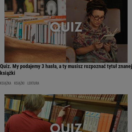
Quiz. My podajemy 3 hasła, a ty musisz rozpoznać tytuł znanej
książki
KSIĄŻKA
KSIĄŻKI
LEKTURA