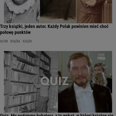
Trzy książki, jeden autor. Każdy Polak powinien mieć choć
połowę punktów
AUTOR
KSIĄŻKA
KSIĄŻKI
Quiz. My podajemy bohatera, a ty wskaż, w której książce się