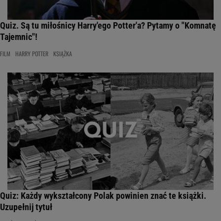
Quiz. Są tu miłośnicy Harry'ego Potter'a? Pytamy o "Komnatę
Tajemnic"!
FILM
HARRY POTTER
KSIĄŻKA
Quiz: Każdy wykształcony Polak powinien znać te książki.
Uzupełnij tytuł