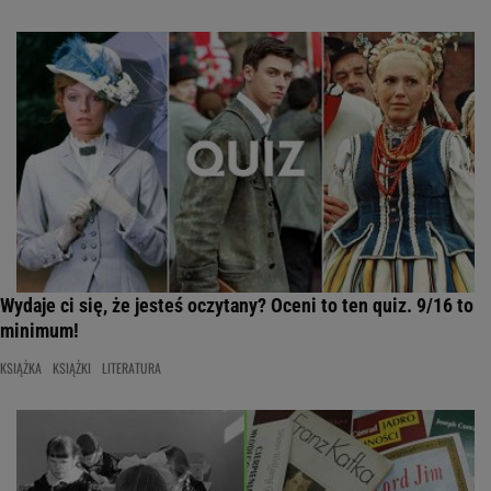
Wydaje ci się, że jesteś oczytany? Oceni to ten quiz. 9/16 to
minimum!
KSIĄŻKA
KSIĄŻKI
LITERATURA