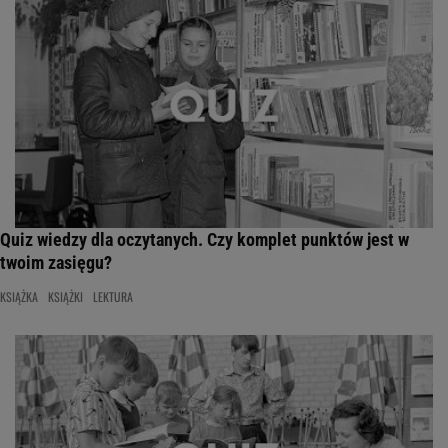
Quiz wiedzy dla oczytanych. Czy komplet punktów jest w
twoim zasięgu?
KSIĄŻKA
KSIĄŻKI
LEKTURA