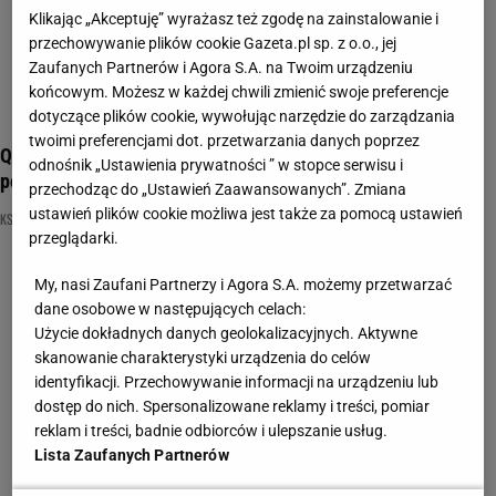
Klikając „Akceptuję” wyrażasz też zgodę na zainstalowanie i
przechowywanie plików cookie Gazeta.pl sp. z o.o., jej
Zaufanych Partnerów i Agora S.A. na Twoim urządzeniu
końcowym. Możesz w każdej chwili zmienić swoje preferencje
dotyczące plików cookie, wywołując narzędzie do zarządzania
twoimi preferencjami dot. przetwarzania danych poprzez
Quiz z lektur szkolnych. Sprawdź, czy dasz nauczycielom
odnośnik „Ustawienia prywatności ” w stopce serwisu i
powód do dumy
przechodząc do „Ustawień Zaawansowanych”. Zmiana
ustawień plików cookie możliwa jest także za pomocą ustawień
KSIĄŻKA
KSIĄŻKI
LEKTURA
przeglądarki.
My, nasi Zaufani Partnerzy i Agora S.A. możemy przetwarzać
dane osobowe w następujących celach:
Użycie dokładnych danych geolokalizacyjnych. Aktywne
skanowanie charakterystyki urządzenia do celów
identyfikacji. Przechowywanie informacji na urządzeniu lub
dostęp do nich. Spersonalizowane reklamy i treści, pomiar
reklam i treści, badnie odbiorców i ulepszanie usług.
Lista Zaufanych Partnerów