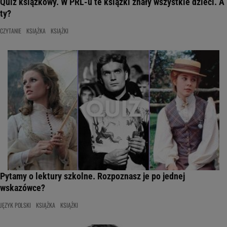
Quiz książkowy. W PRL-u te książki znały wszystkie dzieci. A
ty?
CZYTANIE
KSIĄŻKA
KSIĄŻKI
Pytamy o lektury szkolne. Rozpoznasz je po jednej
wskazówce?
JĘZYK POLSKI
KSIĄŻKA
KSIĄŻKI