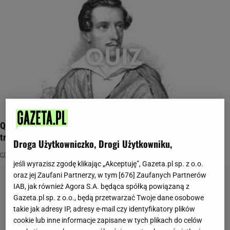
Quiz dla oczytanych. Sprawdź, czy rozpoznasz książki po
trzech hasłach
Droga Użytkowniczko, Drogi Użytkowniku,
CZYTANIE
JĘZYK POLSKI
KSIĄŻKA
jeśli wyrazisz zgodę klikając „Akceptuję”, Gazeta.pl sp. z o.o.
oraz jej Zaufani Partnerzy, w tym [
676
] Zaufanych Partnerów
IAB, jak również Agora S.A. będąca spółką powiązaną z
Gazeta.pl sp. z o.o., będą przetwarzać Twoje dane osobowe
takie jak adresy IP, adresy e-mail czy identyfikatory plików
cookie lub inne informacje zapisane w tych plikach do celów