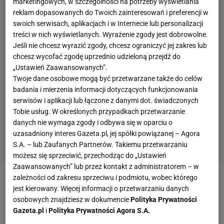
marketingowych, w szczególności na potrzeby wyświetlania
reklam dopasowanych do Twoich zainteresowań i preferencji w
swoich serwisach, aplikacjach i w Internecie lub personalizacji
treści w nich wyświetlanych. Wyrażenie zgody jest dobrowolne.
Jeśli nie chcesz wyrazić zgody, chcesz ograniczyć jej zakres lub
chcesz wycofać zgodę uprzednio udzieloną przejdź do
„Ustawień Zaawansowanych”.
Twoje dane osobowe mogą być przetwarzane także do celów
badania i mierzenia informacji dotyczących funkcjonowania
serwisów i aplikacji lub łączone z danymi dot. świadczonych
Tobie usług. W określonych przypadkach przetwarzanie
danych nie wymaga zgody i odbywa się w oparciu o
uzasadniony interes Gazeta.pl, jej spółki powiązanej – Agora
S.A. – lub Zaufanych Partnerów. Takiemu przetwarzaniu
możesz się sprzeciwić, przechodząc do „Ustawień
Zaawansowanych” lub przez kontakt z administratorem – w
zależności od zakresu sprzeciwu i podmiotu, wobec którego
jest kierowany. Więcej informacji o przetwarzaniu danych
osobowych znajdziesz w dokumencie
Polityka Prywatności
Gazeta.pl
i
Polityka Prywatności Agora S.A.