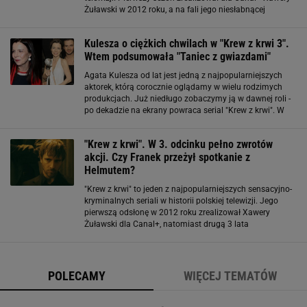
Żuławski w 2012 roku, a na fali jego niesłabnącej
popularności niespełna 3 lata później Jan Komasa
stworzył kolejną transzę, lecz
Kulesza o ciężkich chwilach w "Krew z krwi 3".
Wtem podsumowała "Taniec z gwiazdami"
Agata Kulesza od lat jest jedną z najpopularniejszych
aktorek, którą corocznie oglądamy w wielu rodzimych
produkcjach. Już niedługo zobaczymy ją w dawnej roli -
po dekadzie na ekrany powraca serial "Krew z krwi". W
rozmowie z reporterką Plotka gwiazda opowiedziała o
tym, jak pracowało
"Krew z krwi". W 3. odcinku pełno zwrotów
akcji. Czy Franek przeżył spotkanie z
Helmutem?
"Krew z krwi" to jeden z najpopularniejszych sensacyjno-
kryminalnych seriali w historii polskiej telewizji. Jego
pierwszą odsłonę w 2012 roku zrealizował Xawery
Żuławski dla Canal+, natomiast drugą 3 lata
później stworzył Jan Komasa na zlecenie TVP. Pełna
zawirowań historia Carmen Roty-Majewskiej
POLECAMY
WIĘCEJ TEMATÓW