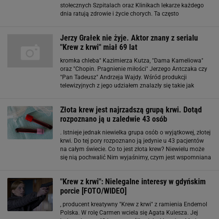
stołecznych Szpitalach oraz Klinikach lekarze każdego
dnia ratują zdrowie i życie chorych. Ta często
dramatyczna walka z czasem może być wygrana dzięki
dostępności najcenniejszego i dotychczas
Jerzy Grałek nie żyje. Aktor znany z serialu
"Krew z krwi" miał 69 lat
kromka chleba" Kazimierza Kutza, "Dama Kameliowa"
oraz "Chopin. Pragnienie miłości" Jerzego Antczaka czy
"Pan Tadeusz" Andrzeja Wajdy. Wśród produkcji
telewizyjnych z jego udziałem znalazły się takie jak
"Samo życie", "Egzamin z życia", "Na Wspólnej", "Fala
zbrodni", a ostatnio "Krew z krwi". Jerzy
Złota krew jest najrzadszą grupą krwi. Dotąd
rozpoznano ją u zaledwie 43 osób
. Istnieje jednak niewielka grupa osób o wyjątkowej, złotej
krwi. Do tej pory rozpoznano ją jedynie u 43 pacjentów
na całym świecie. Co to jest złota krew? Niewielu może
się nią pochwalić Nim wyjaśnimy, czym jest wspomniana
złota krew, warto przypomnieć sobie podstawowy podział
na grupy krwi. Najważniejsze
"Krew z krwi": Nielegalne interesy w gdyńskim
porcie [FOTO/WIDEO]
, producent kreatywny "Krew z krwi" z ramienia Endemol
Polska. W rolę Carmen wciela się Agata Kulesza. Jej