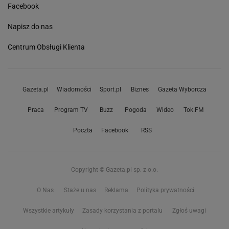
Facebook
Napisz do nas
Centrum Obsługi Klienta
Gazeta.pl
Wiadomości
Sport.pl
Biznes
Gazeta Wyborcza
Praca
Program TV
Buzz
Pogoda
Wideo
Tok.FM
Poczta
Facebook
RSS
Copyright © Gazeta.pl sp. z o.o.
O Nas
Staże u nas
Reklama
Polityka prywatności
Wszystkie artykuły
Zasady korzystania z portalu
Zgłoś uwagi