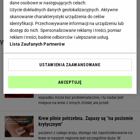
dane osobowe w następujących celach:
Użycie dokładnych danych geolokalizacyjnych. Aktywne
skanowanie charakterystyki urządzenia do celów
identyfikacji. Przechowywanie informacji na urządzeniu lub
dostęp do nich. Spersonalizowane reklamy i treści, pomiar
reklam i treści, badnie odbiorców i ulepszanie usług.
Więcej o:
Lista Zaufanych Partnerów
krew
USTAWIENIA ZAAWANSOWANE
Krew ze skóry
AKCEPTUJĘ
, ponieważ potrafimy już hodować skórę poza
organizmem ludzkim. Wycięcie kawałków skóry ofiary
wypadku może być problematyczne, i tu nadal jest
miejsce na krew z innych źródeł, ale przed
skomplikowaną operacją można zawsze wychodować
trochę skóry z komórek pobranych od pacjenta, a
Krew pilnie potrzebna. Zapasy są "na poziomie
następnie przerobić ją na zapas krwi
krytycznym"
pacjenci z całego kraju, dlatego też zapotrzebowanie na
krew w naszym regionie jest szczególnie duże. W