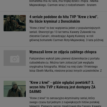
bohaterka ma 42 lata, ma trójkę dzieci i męża - Marka
Majewskiego. Carmen wraz z rodzeństwem - bratem
Wiktorem i siostrą Marleną dorasta w Gdyni. Jest córką
liczącego się przestępcy Andrzeja Roty
4 seriale podobne do hitu TVP "Krew z krwi".
Na liście kryminał z Dorocińskim
"Krew z krwi" to bez wątpienia jeden z popularniejszych
seriali. Stworzył go 13 lat temu Xawery Żuławski na
zlecenie Canal+, obsadzając Agatę Kuleszę w roli
głównej bohaterki Carmen Roty-Majewskiej. 3 lata później
kontynuację jej burzliwych losów wyreżyserował Jan
Komasa, tym razem dla stacji TVP
Wymazali krew ze zdjęcia zabitego chłopca
Fałszerstwo wykryli jako pierwsi dziennikarze z portalu
cubadebate.cu. Można tam zobaczyć jak wygląda
oryginalna fotografia. Widać na niej ciało 19-letniego
Isisa Obeth Murilla, niesione przez innych uczestników. Z
głowy kapie krew, zakrwawiona jest także ubranie. Na
zdjęciu w honduraskiej gazecie
"Krew z krwi" - gdzie oglądać powtórki? 3.
sezon hitu TVP z Kuleszą jest dostępny ZA
DARMO
"Krew z krwi" to sensacyjno-kryminalny serial, który
swego czasu był jednym z największych hitów polskiej
telewizji. Pierwszy sezon zrealizował dla Canal+ Xawery