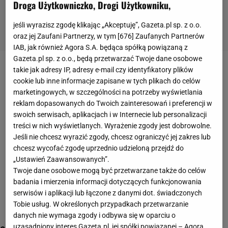
Droga Użytkowniczko, Drogi Użytkowniku,
jeśli wyrazisz zgodę klikając „Akceptuję”, Gazeta.pl sp. z o.o.
oraz jej Zaufani Partnerzy, w tym [
676
] Zaufanych Partnerów
IAB, jak również Agora S.A. będąca spółką powiązaną z
Gazeta.pl sp. z o.o., będą przetwarzać Twoje dane osobowe
krew
takie jak adresy IP, adresy e-mail czy identyfikatory plików
cookie lub inne informacje zapisane w tych plikach do celów
marketingowych, w szczególności na potrzeby wyświetlania
reklam dopasowanych do Twoich zainteresowań i preferencji w
swoich serwisach, aplikacjach i w Internecie lub personalizacji
treści w nich wyświetlanych. Wyrażenie zgody jest dobrowolne.
Jeśli nie chcesz wyrazić zgody, chcesz ograniczyć jej zakres lub
chcesz wycofać zgodę uprzednio udzieloną przejdź do
„Ustawień Zaawansowanych”.
Twoje dane osobowe mogą być przetwarzane także do celów
badania i mierzenia informacji dotyczących funkcjonowania
serwisów i aplikacji lub łączone z danymi dot. świadczonych
Tobie usług. W określonych przypadkach przetwarzanie
danych nie wymaga zgody i odbywa się w oparciu o
uzasadniony interes Gazeta.pl, jej spółki powiązanej – Agora