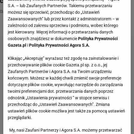
Czas na krwisty quiz wiedzy! To wyzwanie Was przerośnie
S.A. – lub Zaufanych Partnerów. Takiemu przetwarzaniu
CIAŁO
KREW
QUIZ
możesz się sprzeciwić, przechodząc do „Ustawień
Zaawansowanych” lub przez kontakt z administratorem – w
zależności od zakresu sprzeciwu i podmiotu, wobec którego
jest kierowany. Więcej informacji o przetwarzaniu danych
osobowych znajdziesz w dokumencie
Polityka Prywatności
Gazeta.pl
i
Polityka Prywatności Agora S.A.
Klikając „Akceptuję” wyrażasz też zgodę na zainstalowanie i
przechowywanie plików cookie Gazeta.pl sp. z o.o., jej
Zaufanych Partnerów i Agora S.A. na Twoim urządzeniu
końcowym. Możesz w każdej chwili zmienić swoje preferencje
dotyczące plików cookie, wywołując narzędzie do zarządzania
twoimi preferencjami dot. przetwarzania danych poprzez
odnośnik „Ustawienia prywatności ” w stopce serwisu i
przechodząc do „Ustawień Zaawansowanych”. Zmiana
ustawień plików cookie możliwa jest także za pomocą ustawień
przeglądarki.
My, nasi Zaufani Partnerzy i Agora S.A. możemy przetwarzać