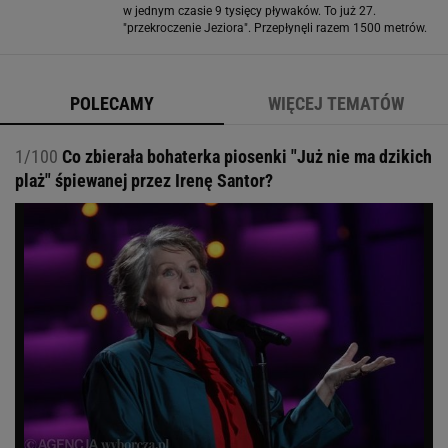
w jednym czasie 9 tysięcy pływaków. To już 27.
"przekroczenie Jeziora". Przepłynęli razem 1500 metrów.
Fotoreporter Reutersa udokumentował to wydarzenie.
Tradycja "Seeüberquerung
POLECAMY
WIĘCEJ TEMATÓW
1/100
Co zbierała bohaterka piosenki "Już nie ma dzikich
plaż" śpiewanej przez Irenę Santor?