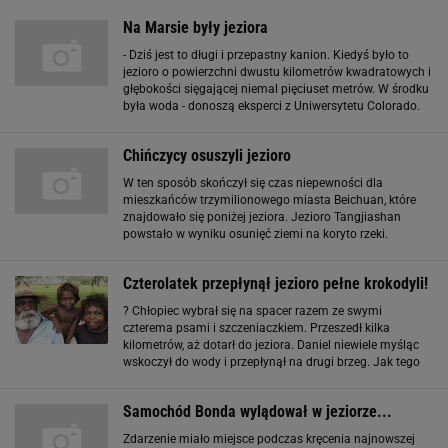
Na Marsie były jeziora
- Dziś jest to długi i przepastny kanion. Kiedyś było to
jezioro o powierzchni dwustu kilometrów kwadratowych i
głębokości sięgającej niemal pięciuset metrów. W środku
była woda - donoszą eksperci z Uniwersytetu Colorado.
Zdjęcia zrobione przez amerykańską sondę Mars
Reconnaissance Orbiter (MRO
Chińczycy osuszyli jezioro
W ten sposób skończył się czas niepewności dla
mieszkańców trzymilionowego miasta Beichuan, które
znajdowało się poniżej jeziora. Jezioro Tangjiashan
powstało w wyniku osunięć ziemi na koryto rzeki.
Powstała w ten sposób naturalna tama była bardzo
niestabilna i groziła zerwaniem. Ponadto poziom
Czterolatek przepłynął jezioro pełne krokodyli!
? Chłopiec wybrał się na spacer razem ze swymi
czterema psami i szczeniaczkiem. Przeszedł kilka
kilometrów, aż dotarł do jeziora. Daniel niewiele myśląc
wskoczył do wody i przepłynął na drugi brzeg. Jak tego
dokonał? Nie wiadomo. Jezioro jest bowiem pełne
krokodyli. Zanurzenie się w nim to pewna śmierć
Samochód Bonda wylądował w jeziorze...
Zdarzenie miało miejsce podczas kręcenia najnowszej