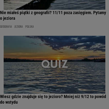
Nie miałeś piątki z geografii? 11/11 poza zasięgiem. Pytamy
o jeziora
GEOGRAFIA
JEZIORA
POLSKA
Wiesz gdzie znajduje się to jezioro? Mniej niż 9/12 to powód
do wstydu