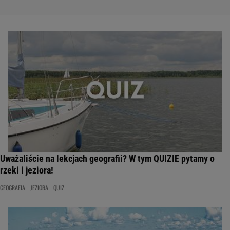
Uważaliście na lekcjach geografii? W tym QUIZIE pytamy o
rzeki i jeziora!
GEOGRAFIA
JEZIORA
QUIZ