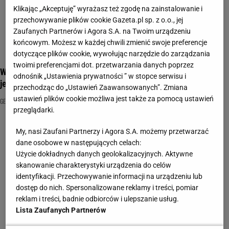
Klikając „Akceptuję” wyrażasz też zgodę na zainstalowanie i
przechowywanie plików cookie Gazeta.pl sp. z o.o., jej
Zaufanych Partnerów i Agora S.A. na Twoim urządzeniu
końcowym. Możesz w każdej chwili zmienić swoje preferencje
dotyczące plików cookie, wywołując narzędzie do zarządzania
twoimi preferencjami dot. przetwarzania danych poprzez
Wyjątkowy quiz geograficzny. Ile wiesz o morzach, rzekach i
odnośnik „Ustawienia prywatności ” w stopce serwisu i
jeziorach?
przechodząc do „Ustawień Zaawansowanych”. Zmiana
ustawień plików cookie możliwa jest także za pomocą ustawień
GEOGRAFIA
JEZIORA
NAJNOWSZE QUIZY DZISIAJ DODANE
przeglądarki.
My, nasi Zaufani Partnerzy i Agora S.A. możemy przetwarzać
dane osobowe w następujących celach:
Użycie dokładnych danych geolokalizacyjnych. Aktywne
skanowanie charakterystyki urządzenia do celów
identyfikacji. Przechowywanie informacji na urządzeniu lub
dostęp do nich. Spersonalizowane reklamy i treści, pomiar
reklam i treści, badnie odbiorców i ulepszanie usług.
Lista Zaufanych Partnerów