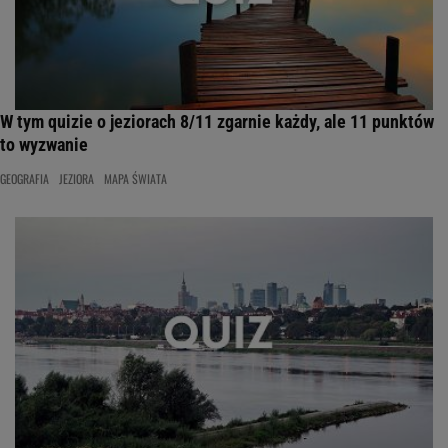
W tym quizie o jeziorach 8/11 zgarnie każdy, ale 11 punktów
to wyzwanie
GEOGRAFIA
JEZIORA
MAPA ŚWIATA