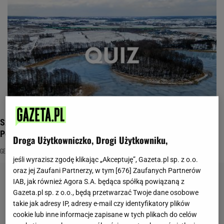
Szybki quiz geograficzny o polskich rzekach i jeziorach.
Pobijesz 7/11?
Droga Użytkowniczko, Drogi Użytkowniku,
GEOGRAFIA POLSKI
JEZIORA
NAJNOWSZE QUIZY DZISIAJ DODANE
jeśli wyrazisz zgodę klikając „Akceptuję”, Gazeta.pl sp. z o.o.
oraz jej Zaufani Partnerzy, w tym [
676
] Zaufanych Partnerów
IAB, jak również Agora S.A. będąca spółką powiązaną z
Gazeta.pl sp. z o.o., będą przetwarzać Twoje dane osobowe
takie jak adresy IP, adresy e-mail czy identyfikatory plików
cookie lub inne informacje zapisane w tych plikach do celów