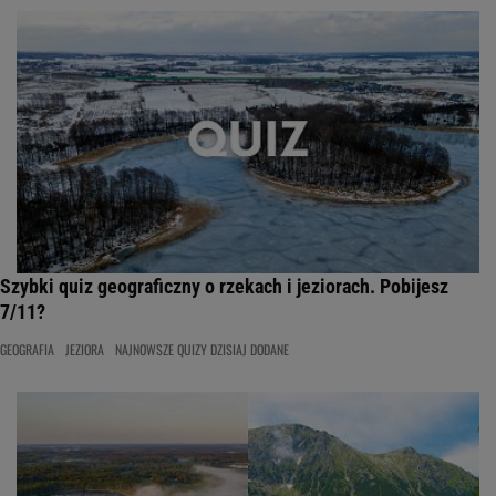
Szybki quiz geograficzny o rzekach i jeziorach. Pobijesz
7/11?
GEOGRAFIA
JEZIORA
NAJNOWSZE QUIZY DZISIAJ DODANE