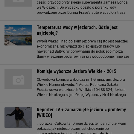
części przygód brytyjskiego superagenta Jamesa Bonda
we Włoszech. Do wypadku doszło o poranku, gdy
prowadzone przez Dunna Frase'a auto wypadło z trasy
na zakręcie i wylądowało w oddalonym o 30 metrów od
szosy jeziorze Garda. Na szczęście kierowca
Temperatura wody w jeziorach. Gdzie jest
najcieplej?
Wybór wakacji nad polskim jeziorem często jest bardziej
ekonomiczne, niż wyjazd do cieplejszych krajów lub
nawet nad Bałtyk. W porównaniu do polskiego morza
tłumy w sezonie będą również prawdopodobnie mniejsze
- w dobie problemów z epidemią nie jest to bez
znaczenia. Co wpływa na temperaturę wody w
Komisje wyborcze Jeziora Wielkie - 2015
Obwodowa komisja wyborcza nr 1 Gmina: gm. Jeziora
Wielkie Numer obwodu: 1 Adres: Publiczna Szkoła
Podstawowa w Jeziorach Wielkich 104 88-324, Jeziora
Wielkie Nr okręgu sejm: Okręg Wyborczy Nr 4 Nr okręgu
senat: Okręg Wyborczy Nr 10 Głosowanie
korespondencyjne: Tak Czy jest przystosowana
Reporter TV + zamarznięte jezioro = problemy
[WIDEO]
...porażka. Całkowita. Drogie dzieci, ten pan chciał wam
pokazać jak niebezpieczne jest chodzenie po
zamarzniętym jeziorze. Ale mu nie wyszło. Hal