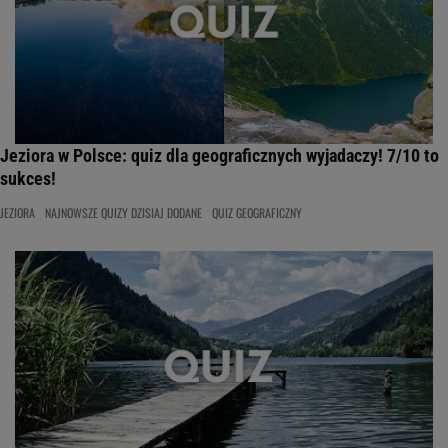
Jeziora w Polsce: quiz dla geograficznych wyjadaczy! 7/10 to
sukces!
JEZIORA
NAJNOWSZE QUIZY DZISIAJ DODANE
QUIZ GEOGRAFICZNY