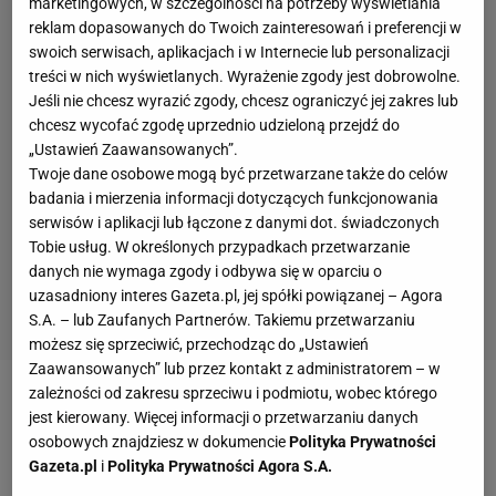
marketingowych, w szczególności na potrzeby wyświetlania
reklam dopasowanych do Twoich zainteresowań i preferencji w
swoich serwisach, aplikacjach i w Internecie lub personalizacji
treści w nich wyświetlanych. Wyrażenie zgody jest dobrowolne.
Jeśli nie chcesz wyrazić zgody, chcesz ograniczyć jej zakres lub
chcesz wycofać zgodę uprzednio udzieloną przejdź do
„Ustawień Zaawansowanych”.
Twoje dane osobowe mogą być przetwarzane także do celów
badania i mierzenia informacji dotyczących funkcjonowania
serwisów i aplikacji lub łączone z danymi dot. świadczonych
Tobie usług. W określonych przypadkach przetwarzanie
danych nie wymaga zgody i odbywa się w oparciu o
uzasadniony interes Gazeta.pl, jej spółki powiązanej – Agora
S.A. – lub Zaufanych Partnerów. Takiemu przetwarzaniu
możesz się sprzeciwić, przechodząc do „Ustawień
Zaawansowanych” lub przez kontakt z administratorem – w
zależności od zakresu sprzeciwu i podmiotu, wobec którego
jest kierowany. Więcej informacji o przetwarzaniu danych
osobowych znajdziesz w dokumencie
Polityka Prywatności
Gazeta.pl
i
Polityka Prywatności Agora S.A.