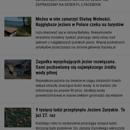
ZAPRASZAMY NA DESER.PL || FACEBOOK
Można w nim zanurzyć Statuę Wolności.
Najgłębsze jezioro w Polsce czeka na turystów
razu kierować się w stronę Bałtyku. Niesamowite
wrażenia możemy zyskać, planując swój urlop nad
jednym z najgłębszych polskich jezior. Więcej podobnych
artykułów przeczytasz na stronie głównej Gazeta.pl
Suwalski Park Krajobrazowy — atrakcje. Perła regionu
okrzykniętego "polskim biegunem zimna" Portal
Zagadka wysychających jezior rozwiązana.
Sami pozbawiamy się największego źródła
wody pitnej
Największe jeziora na świecie w ciągu ostatnich trzech
dekad straciły znaczące ilości wody. A to bardzo złe
informacje, bo prawie 90 proc. słodkiej wody
powierzchniowej w stanie ciekłym gromadzi się właśnie
w tych zbiornikach. Jest to podstawowe źródło wody
pitnej, jeziora służą też do nawadniania
9 tysięcy ludzi przepłynęło Jezioro Zuryskie. To
już 27. raz
Każdego roku to wydarzenie przyciąga tysiące ludzi.
Wczoraj było podobnie. Do Jeziora Zuryskiego wkroczyło