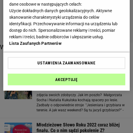
dane osobowe w następujących celach:
Użycie dokładnych danych geolokalizacyjnych. Aktywne
skanowanie charakterystyki urządzenia do celów
identyfikacji. Przechowywanie informacji na urządzeniu lub
dostęp do nich. Spersonalizowane reklamy i treści, pomiar
reklam i treści, badnie odbiorców i ulepszanie usług.
Lista Zaufanych Partnerów
Więcej o:
jesieniara
USTAWIENIA ZAAWANSOWANE
AKCEPTUJĘ
Naturalne Kukulska i Socha wybrały się razem
do lasu. "Jesieniara i grzybiara"
zdjęcia swoich zdobyczy. Jak im poszło? Małgorzata
Socha i Natalia Kukulska kochają spacery po lesie.
Zadbały o odpowiednie stroje "Jesieniara i grzybiara w
terenie. A jak wasz weekend? Są tu jacyś grzybiarze?" -
dopytywała Socha w poście na Instagramie. Do wpisu
dorzuciła kilka zdjęć z jesiennej
Młodzieżowe Słowo Roku 2022 coraz bliżej
finału. Co o nim sądzi pokolenie Z?