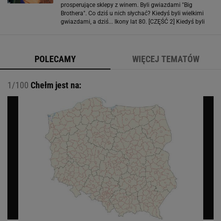
prosperujące sklepy z winem. Byli gwiazdami "Big
Brothera". Co dziś u nich słychać? Kiedyś byli wielkimi
gwiazdami, a dziś... Ikony lat 80. [CZĘŚĆ 2] Kiedyś byli
wielkimi gwiazdami, a dziś... Ikony lat 90.
POLECAMY
WIĘCEJ TEMATÓW
1/100
Chełm jest na: