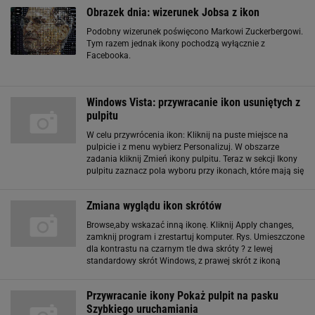
pulpitu. Kliknij przycisk OK, a
Obrazek dnia: wizerunek Jobsa z ikon
Podobny wizerunek poświęcono Markowi Zuckerbergowi.
Tym razem jednak ikony pochodzą wyłącznie z
Facebooka.
Windows Vista: przywracanie ikon usuniętych z
pulpitu
W celu przywrócenia ikon: Kliknij na puste miejsce na
pulpicie i z menu wybierz Personalizuj. W obszarze
zadania kliknij Zmień ikony pulpitu. Teraz w sekcji Ikony
pulpitu zaznacz pola wyboru przy ikonach, które mają się
pojawić. Rys. Przywracanie podstawowych ikon pulpitu
Zmiana wyglądu ikon skrótów
Browse,aby wskazać inną ikonę. Kliknij Apply changes,
zamknij program i zrestartuj komputer. Rys. Umieszczone
dla kontrastu na czarnym tle dwa skróty ? z lewej
standardowy skrót Windows, z prawej skrót z ikoną
wygenerowaną za pomocą witryny favicon.cc i
ustawioną w AllTweaks Manager Pliki ikon mają
Przywracanie ikony Pokaż pulpit na pasku
Szybkiego uruchamiania