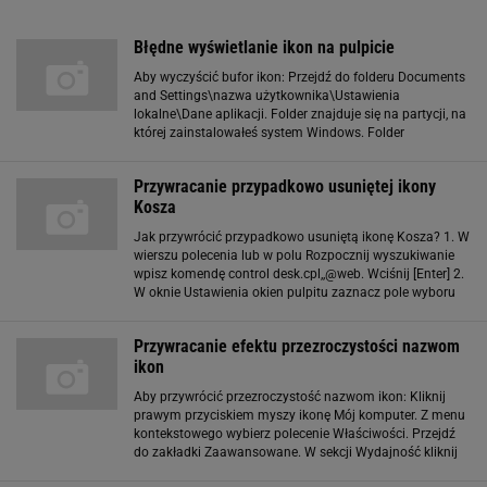
Błędne wyświetlanie ikon na pulpicie
Aby wyczyścić bufor ikon: Przejdź do folderu Documents
and Settings\nazwa użytkownika\Ustawienia
lokalne\Dane aplikacji. Folder znajduje się na partycji, na
której zainstalowałeś system Windows. Folder
Ustawienia lokalne jest folderem ukrytym. Aby włączyć
wyświetlanie ukrytych plików i folderów, w
Przywracanie przypadkowo usuniętej ikony
Kosza
Jak przywrócić przypadkowo usuniętą ikonę Kosza? 1. W
wierszu polecenia lub w polu Rozpocznij wyszukiwanie
wpisz komendę control desk.cpl,,@web. Wciśnij [Enter] 2.
W oknie Ustawienia okien pulpitu zaznacz pole wyboru
Kosz. Spowoduje to przywrócenie ikony Kosza na pulpit,
choć niestety czasem mogą
Przywracanie efektu przezroczystości nazwom
ikon
Aby przywrócić przezroczystość nazwom ikon: Kliknij
prawym przyciskiem myszy ikonę Mój komputer. Z menu
kontekstowego wybierz polecenie Właściwości. Przejdź
do zakładki Zaawansowane. W sekcji Wydajność kliknij
Ustawienia. Na liście zaznacz Użyj cieni dla etykiet ikon