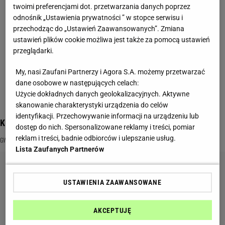
twoimi preferencjami dot. przetwarzania danych poprzez
odnośnik „Ustawienia prywatności ” w stopce serwisu i
przechodząc do „Ustawień Zaawansowanych”. Zmiana
ustawień plików cookie możliwa jest także za pomocą ustawień
przeglądarki.
My, nasi Zaufani Partnerzy i Agora S.A. możemy przetwarzać
dane osobowe w następujących celach:
Użycie dokładnych danych geolokalizacyjnych. Aktywne
skanowanie charakterystyki urządzenia do celów
identyfikacji. Przechowywanie informacji na urządzeniu lub
Kultowe ikony lat 90. Ciekawe, czy jeszcze je pamiętasz?
dostęp do nich. Spersonalizowane reklamy i treści, pomiar
reklam i treści, badnie odbiorców i ulepszanie usług.
GWIAZDY
IKONY
LATA 90
Lista Zaufanych Partnerów
USTAWIENIA ZAAWANSOWANE
AKCEPTUJĘ