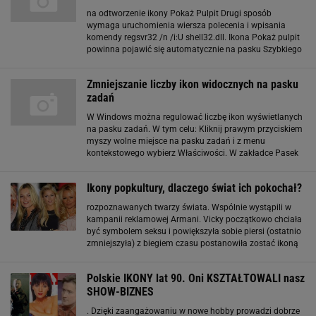
na odtworzenie ikony Pokaż Pulpit Drugi sposób
wymaga uruchomienia wiersza polecenia i wpisania
komendy regsvr32 /n /i:U shell32.dll. Ikona Pokaż pulpit
powinna pojawić się automatycznie na pasku Szybkiego
uruchamiania.
Zmniejszanie liczby ikon widocznych na pasku
zadań
W Windows można regulować liczbę ikon wyświetlanych
na pasku zadań. W tym celu: Kliknij prawym przyciskiem
myszy wolne miejsce na pasku zadań i z menu
kontekstowego wybierz Właściwości. W zakładce Pasek
zadań zaznacz pole Ukryj ikony nieaktywne i wciśnij
przycisk Dostosuj. W kolejnym oknie zaznacz
Ikony popkultury, dlaczego świat ich pokochał?
rozpoznawanych twarzy świata. Wspólnie wystąpili w
kampanii reklamowej Armani. Vicky początkowo chciała
być symbolem seksu i powiększyła sobie piersi (ostatnio
zmniejszyła) z biegiem czasu postanowiła zostać ikoną
mody. David jest wzorem dla nastolatków na całym
świecie i symbolem faceta metroseksualnego. Kate
Polskie IKONY lat 90. Oni KSZTAŁTOWALI nasz
SHOW-BIZNES
. Dzięki zaangażowaniu w nowe hobby prowadzi dobrze