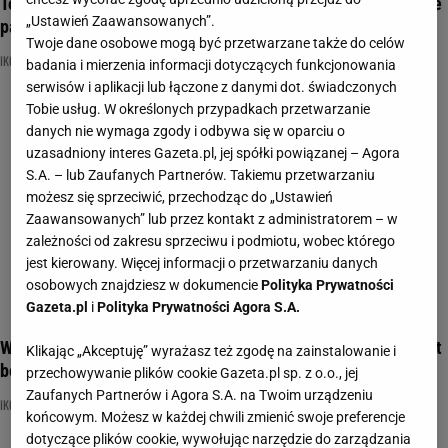
To były prawdziwe ikony lat 90.! Quiz sprawdzi, czy jeszcze je
„Ustawień Zaawansowanych”.
pamiętasz
Twoje dane osobowe mogą być przetwarzane także do celów
IKONY
LATA 90
NAJNOWSZE QUIZY DZISIAJ DODANE
badania i mierzenia informacji dotyczących funkcjonowania
serwisów i aplikacji lub łączone z danymi dot. świadczonych
Tobie usług. W określonych przypadkach przetwarzanie
danych nie wymaga zgody i odbywa się w oparciu o
uzasadniony interes Gazeta.pl, jej spółki powiązanej – Agora
S.A. – lub Zaufanych Partnerów. Takiemu przetwarzaniu
możesz się sprzeciwić, przechodząc do „Ustawień
Zaawansowanych” lub przez kontakt z administratorem – w
zależności od zakresu sprzeciwu i podmiotu, wobec którego
jest kierowany. Więcej informacji o przetwarzaniu danych
osobowych znajdziesz w dokumencie
Polityka Prywatności
Gazeta.pl
i
Polityka Prywatności Agora S.A.
W tym quizie pytamy o największe ikony lat 90. Młodzież jest
Klikając „Akceptuję” wyrażasz też zgodę na zainstalowanie i
bez szans!
przechowywanie plików cookie Gazeta.pl sp. z o.o., jej
Zaufanych Partnerów i Agora S.A. na Twoim urządzeniu
IKONY
LATA 90
NAJNOWSZE QUIZY DZISIAJ DODANE
końcowym. Możesz w każdej chwili zmienić swoje preferencje
dotyczące plików cookie, wywołując narzędzie do zarządzania