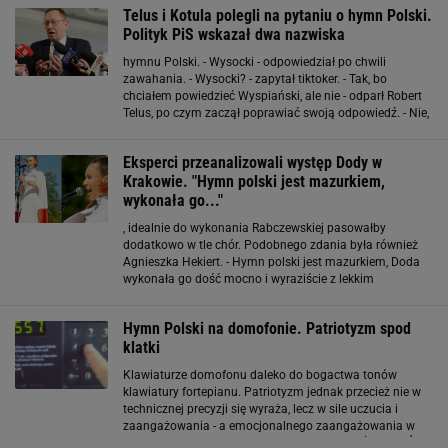
uczestnik, Kamil Franczak, który chciał załagodzić
Telus i Kotula polegli na pytaniu o hymn Polski.
Polityk PiS wskazał dwa nazwiska
hymnu Polski. - Wysocki - odpowiedział po chwili
zawahania. - Wysocki? - zapytał tiktoker. - Tak, bo
chciałem powiedzieć Wyspiański, ale nie - odparł Robert
Telus, po czym zaczął poprawiać swoją odpowiedź. - Nie,
nie Wysocki - powiedział były minister. - To jest zła
podpowiedź - wtrącił Mateusz
Eksperci przeanalizowali występ Dody w
Krakowie. "Hymn polski jest mazurkiem,
wykonała go..."
, idealnie do wykonania Rabczewskiej pasowałby
dodatkowo w tle chór. Podobnego zdania była również
Agnieszka Hekiert. - Hymn polski jest mazurkiem, Doda
wykonała go dość mocno i wyraziście z lekkim
marszowym wręcz zabarwieniem. Myślę, że czuć moc
opowieści no i, ważne, znała tekst, a zdarzało
Hymn Polski na domofonie. Patriotyzm spod
klatki
Klawiaturze domofonu daleko do bogactwa tonów
klawiatury fortepianu. Patriotyzm jednak przecież nie w
technicznej precyzji się wyraża, lecz w sile uczucia i
zaangażowania - a emocjonalnego zaangażowania w
grę temu muzykowi odmówić nie można: TEŻ JESTEŚ