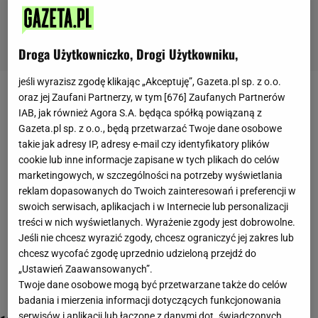
Droga Użytkowniczko, Drogi Użytkowniku,
jeśli wyrazisz zgodę klikając „Akceptuję”, Gazeta.pl sp. z o.o.
hymn polski
oraz jej Zaufani Partnerzy, w tym [
676
] Zaufanych Partnerów
IAB, jak również Agora S.A. będąca spółką powiązaną z
Gazeta.pl sp. z o.o., będą przetwarzać Twoje dane osobowe
takie jak adresy IP, adresy e-mail czy identyfikatory plików
cookie lub inne informacje zapisane w tych plikach do celów
marketingowych, w szczególności na potrzeby wyświetlania
reklam dopasowanych do Twoich zainteresowań i preferencji w
swoich serwisach, aplikacjach i w Internecie lub personalizacji
treści w nich wyświetlanych. Wyrażenie zgody jest dobrowolne.
Jeśli nie chcesz wyrazić zgody, chcesz ograniczyć jej zakres lub
chcesz wycofać zgodę uprzednio udzieloną przejdź do
„Ustawień Zaawansowanych”.
Twoje dane osobowe mogą być przetwarzane także do celów
badania i mierzenia informacji dotyczących funkcjonowania
serwisów i aplikacji lub łączone z danymi dot. świadczonych