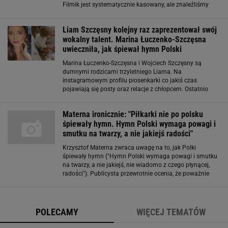
Filmik jest systematycznie kasowany, ale znaleźliśmy
działającą wersję. Jeśli nie będzie działać piszcie do nas
poszukamy działającej wersji. Sprawdź
Liam Szczęsny kolejny raz zaprezentował swój
wokalny talent. Marina Łuczenko-Szczęsna
uwieczniła, jak śpiewał hymn Polski
Marina Łuczenko-Szczęsna i Wojciech Szczęsny są
dumnymi rodzicami trzyletniego Liama. Na
instagramowym profilu piosenkarki co jakiś czas
pojawiają się posty oraz relacje z chłopcem. Ostatnio
postanowiła pochwalić się tam wokalnymi
umiejętnościami swojej pociechy. Liam Szczęsny śpiewa
Materna ironicznie: "Piłkarki nie po polsku
hymn Polski
śpiewały hymn. Hymn Polski wymaga powagi i
smutku na twarzy, a nie jakiejś radości"
Krzysztof Materna zwraca uwagę na to, jak Polki
śpiewały hymn ("Hymn Polski wymaga powagi i smutku
na twarzy, a nie jakiejś, nie wiadomo z czego płynącej,
radości"). Publicysta przewrotnie ocenia, że poważnie
hymn śpiewała Edyta Górniak w 2002 roku, "poważnie
też śpiewają go nasi reprezentacyjni piłkarze
POLECAMY
WIĘCEJ TEMATÓW