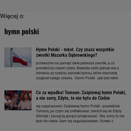
Więcej o:
hymn polski
Hymn Polski - tekst. Czy znasz wszystkie
zwrotki Mazurka Dąbrowskiego?
przeważnie na pamięć dwie pierwsze zwrotki, a co
poniektórzy nawet cztery. Niewiele osób jednak wie o
istnieniu aż sześciu zwrotek hymnu, które stanowiły
oryginał całego utworu. Hymn Polski - jaki jest tekst
hymnu państwowego Rzeczpospolitej Polskiej? Podczas
uroczystości państwowych wykonuje się zazwyczaj
Co za wpadka! Tomson: Zaśpiewaj hymn Polski,
a nie sorry, Edyto, to nie było do Ciebie
się zagalopował: Zaśpiewaj hymn Polski - powiedział
Tomson, po czym się zreflektował. zwrócił się do Edyty
Górniak i zaczął ją gorąco przepraszać - Nie, sorry, to nie
było do ciebie. Sam się zagalopowałem. Screen z
Youtube W tym momencie do rozmowy włączył się