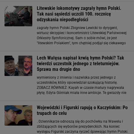
NA FACEBOOKU? DOŁĄCZ DO PONAD 3000 FANÓW
Litewskie lokomotywy zagrały hymn Polski.
Tak nasi sąsiedzi uczcili 100. rocznicę
odzyskania niepodległości
zagrały hymn Polski Zbigniew Lewicki to dyrygent,
wirtuoz skrzypiec i koncertmistrz Litewskiej Państwowej
Orkiestry Symfonicznej. Sam o sobie mówi, że jest
"litewskim Polakiem", tym chętniej podjął się ciekawego
zadania, jakim było pokierowanie lokomotywami tak, by
z dźwięków ich syren stworzyć jednolicie
Lech Wałęsa napisał krwią hymn Polski? Tak
twierdzi uczestnik jednego z teleturniejów.
Sprawa ma drugie dno
wymieniony z imienia i nazwiska przez jednego z
uczestników, który opowiedział szokującą historię.
ZOBACZ RÓWNIEŻ: Kayah w czasie matury nagrywała
płytę. Edyta Górniak miała inne ambicje. Te gwiazdy nie
zdały egzaminów Lech Wałęsa napisał krwią hymn
Polski? Polski akcent w zagranicznym teleturnieju
Wojewódzki i Figurski rapują o Kaczyńskim: Po
trupach do celu
. Dziennikarze odnoszą się do pochówku na Wawelu i
zbliżających się wyborów prezydenckich. Na koniec
występu Figurski zaczyna ryczeć śpiewając hymn Polski.