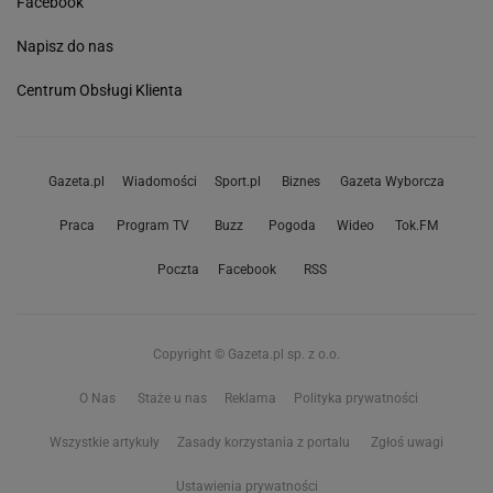
Facebook
Napisz do nas
Centrum Obsługi Klienta
Gazeta.pl
Wiadomości
Sport.pl
Biznes
Gazeta Wyborcza
Praca
Program TV
Buzz
Pogoda
Wideo
Tok.FM
Poczta
Facebook
RSS
Copyright © Gazeta.pl sp. z o.o.
O Nas
Staże u nas
Reklama
Polityka prywatności
Wszystkie artykuły
Zasady korzystania z portalu
Zgłoś uwagi
Ustawienia prywatności