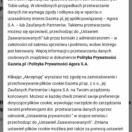
11 pytań na 11 listopada. Quiz ze znajomości hymnu dla
Tobie usług. W określonych przypadkach przetwarzanie
patriotów
danych nie wymaga zgody i odbywa się w oparciu o
11 LISTOPADA
HYMN POLSKI
NAJNOWSZE QUIZY DZISIAJ DODANE
uzasadniony interes Gazeta.pl, jej spółki powiązanej – Agora
S.A. – lub Zaufanych Partnerów. Takiemu przetwarzaniu
możesz się sprzeciwić, przechodząc do „Ustawień
Zaawansowanych” lub przez kontakt z administratorem – w
zależności od zakresu sprzeciwu i podmiotu, wobec którego
jest kierowany. Więcej informacji o przetwarzaniu danych
osobowych znajdziesz w dokumencie
Polityka Prywatności
Gazeta.pl
i
Polityka Prywatności Agora S.A.
Klikając „Akceptuję” wyrażasz też zgodę na zainstalowanie i
przechowywanie plików cookie Gazeta.pl sp. z o.o., jej
Zaufanych Partnerów i Agora S.A. na Twoim urządzeniu
końcowym. Możesz w każdej chwili zmienić swoje preferencje
Hymn Polski - znasz tekst? Każdy Polak powinien mieć w tym
dotyczące plików cookie, wywołując narzędzie do zarządzania
quizie 10/10
twoimi preferencjami dot. przetwarzania danych poprzez
odnośnik „Ustawienia prywatności ” w stopce serwisu i
HYMN POLSKI
MUZYKA
NAJNOWSZE QUIZY DZISIAJ DODANE
przechodząc do „Ustawień Zaawansowanych”. Zmiana
ustawień plików cookie możliwa jest także za pomocą ustawień