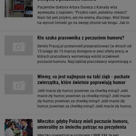
Pacjentów doktora Artura Duneca z Kanady wita
wywieszka z napisem: "Przykro nam, jesteśmy otwarci".
Nam też jest przykro, ale nie wiemy, dlaczego. Weź Deser
na wynos! Umieść go na swojej stronie lub blogu. Jak to
zrobić? Wszystkiego dowiesz się TUTAJ. Czytelnicy
donoszą! Byłeś świadkiem absurdalnej
Kto szuka pracownika z poczuciem humoru?
Serwis Pracuj.pl postanowił przeanalizować (w dniach od
15 lutego do 15 marca) dostępne w sieci oferty pracy, w
których pracodawcy wymieniają wśród oczekiwań
poczucie humoru. Najczęściej pracodawcy wspominają o
nim obok komunikatywności, umiejętność pracy w
zespole i otwartości na ludzi. Może
Wiemy, co jest najlepsze na taki ziąb - puchate
zwierzątka, które świetnie poprawiają humor
Jeśli macie zły humor, powinien za chwilkę minąć! Jeśli
macie zły humor, powinien za chwilkę minąć! Jeśli macie
zły humor, powinien za chwilkę minąć! Jeśli macie zły
humor, powinien za chwilkę minąć! Jeśli macie zły humor,
powinien za chwilkę minąć! Jeśli macie zły humor,
powinien za chwilkę minąć
Mleczko: gdyby Polacy mieli poczucie humoru,
umieraliby ze śmiechu patrząc na prezydenta
Mleczko powiedział w rozmowie z RMF FM, że jest