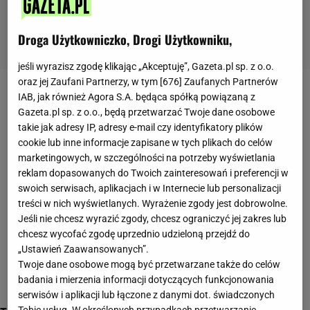
Droga Użytkowniczko, Drogi Użytkowniku,
jeśli wyrazisz zgodę klikając „Akceptuję”, Gazeta.pl sp. z o.o.
oraz jej Zaufani Partnerzy, w tym [
676
] Zaufanych Partnerów
humor
IAB, jak również Agora S.A. będąca spółką powiązaną z
Gazeta.pl sp. z o.o., będą przetwarzać Twoje dane osobowe
takie jak adresy IP, adresy e-mail czy identyfikatory plików
cookie lub inne informacje zapisane w tych plikach do celów
marketingowych, w szczególności na potrzeby wyświetlania
reklam dopasowanych do Twoich zainteresowań i preferencji w
swoich serwisach, aplikacjach i w Internecie lub personalizacji
treści w nich wyświetlanych. Wyrażenie zgody jest dobrowolne.
Jeśli nie chcesz wyrazić zgody, chcesz ograniczyć jej zakres lub
chcesz wycofać zgodę uprzednio udzieloną przejdź do
„Ustawień Zaawansowanych”.
Twoje dane osobowe mogą być przetwarzane także do celów
badania i mierzenia informacji dotyczących funkcjonowania
serwisów i aplikacji lub łączone z danymi dot. świadczonych