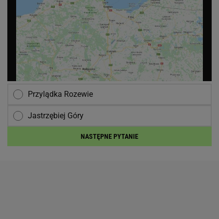
Przylądka Rozewie
Jastrzębiej Góry
NASTĘPNE PYTANIE