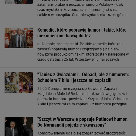
załamany brakiem poczucia humoru Polaków. - Cały
czas myślałem, że z poczuciem humoru jest u nas
całkiem w porządku. Ostatnie wydarzenia - szczególnie
polityczne - spowodowały to, że zaczynam mieć
wątpliwości - mówił rysownik
Komedie, które poprawią humor i takie, które
niekoniecznie bawią do łez
dużo mniej znane perełki. Polskie komedie, które (nie
zawsze) poprawią humor Przyjrzyjmy się najpierw
nowszym produkcjom, takim, które zostały nakręcone w
ciągu ostatnich 25 lat. W zestawieniu najlepszych
polskich filmów 25-lecia "Gazety Wyborczej", w którym
tytuły typowały także dziennikarki
"Taniec z Gwiazdami". Odpadł, ale z humorem:
Schudłem 7 kilo i jeszcze mi zapłacili
22.00 Z programem żegna się Sławomir Zapała i
Magdalena Molęda! Będzie mi brakować twojego luzu i
poczucia humoru - powiedział Krzysztof Ibisz. Schudłem
7 kilo i jeszcze mi za to zapłacili - z humorem pożegnał
się ze wszystkimi Zapała. 21.55 Jedna z tych par za
chwilę ostatecznie pożegna
"Szczyt w Warszawie popsuje Putinowi humor.
Do Normandii pojedzie skwaszony"
Komorowskiemu udało się zorganizować uroczystości