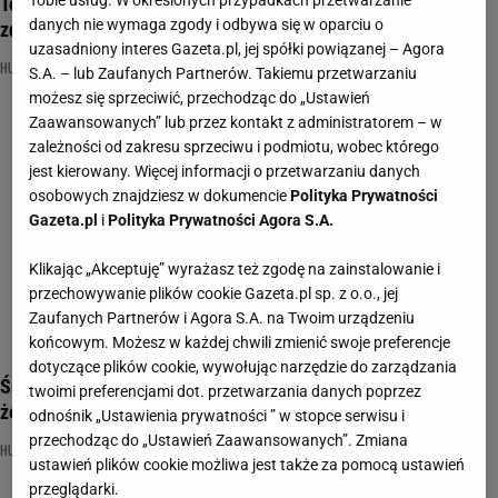
Tobie usług. W określonych przypadkach przetwarzanie
To quiz wiedzy dla prawdziwych śmieszków! Ponuraki nie
danych nie wymaga zgody i odbywa się w oparciu o
zdobędą kompletu
uzasadniony interes Gazeta.pl, jej spółki powiązanej – Agora
HUMOR
NAJNOWSZE QUIZY DZISIAJ DODANE
QUIZ
S.A. – lub Zaufanych Partnerów. Takiemu przetwarzaniu
możesz się sprzeciwić, przechodząc do „Ustawień
Zaawansowanych” lub przez kontakt z administratorem – w
zależności od zakresu sprzeciwu i podmiotu, wobec którego
jest kierowany. Więcej informacji o przetwarzaniu danych
osobowych znajdziesz w dokumencie
Polityka Prywatności
Gazeta.pl
i
Polityka Prywatności Agora S.A.
Klikając „Akceptuję” wyrażasz też zgodę na zainstalowanie i
przechowywanie plików cookie Gazeta.pl sp. z o.o., jej
Zaufanych Partnerów i Agora S.A. na Twoim urządzeniu
końcowym. Możesz w każdej chwili zmienić swoje preferencje
dotyczące plików cookie, wywołując narzędzie do zarządzania
Śmieszki, żartownisie i łobuziaki - to quiz dla was! Myślicie,
twoimi preferencjami dot. przetwarzania danych poprzez
że macie szanse?
odnośnik „Ustawienia prywatności ” w stopce serwisu i
przechodząc do „Ustawień Zaawansowanych”. Zmiana
HUMOR
PRIMA APRILIS
QUIZ
ustawień plików cookie możliwa jest także za pomocą ustawień
przeglądarki.