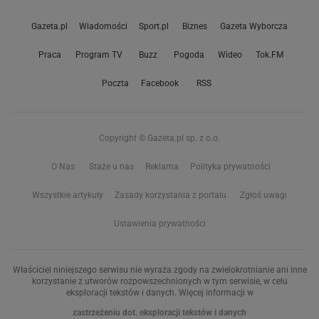
Gazeta.pl
Wiadomości
Sport.pl
Biznes
Gazeta Wyborcza
Praca
Program TV
Buzz
Pogoda
Wideo
Tok.FM
Poczta
Facebook
RSS
Copyright © Gazeta.pl sp. z o.o.
O Nas
Staże u nas
Reklama
Polityka prywatności
Wszystkie artykuły
Zasady korzystania z portalu
Zgłoś uwagi
Ustawienia prywatności
Właściciel niniejszego serwisu nie wyraża zgody na zwielokrotnianie ani inne
korzystanie z utworów rozpowszechnionych w tym serwisie, w celu
eksploracji tekstów i danych. Więcej informacji w
zastrzeżeniu dot. eksploracji tekstów i danych