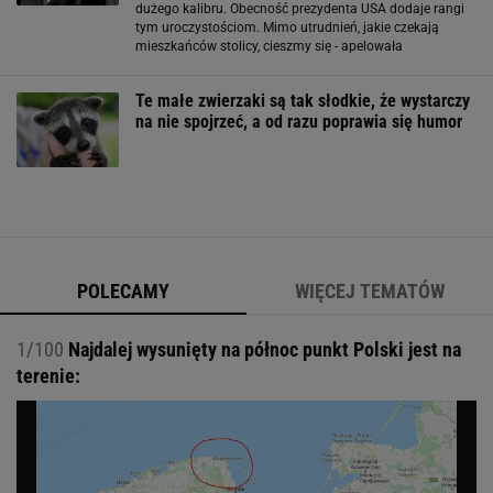
dużego kalibru. Obecność prezydenta USA dodaje rangi
tym uroczystościom. Mimo utrudnień, jakie czekają
mieszkańców stolicy, cieszmy się - apelowała
dziennikarka tygodnika "Wprost". Popsuty humor Putina
Oczywiście przy tak mocnej i długiej liście gości można
Te małe zwierzaki są tak słodkie, że wystarczy
na nie spojrzeć, a od razu poprawia się humor
POLECAMY
WIĘCEJ TEMATÓW
1/100
Najdalej wysunięty na północ punkt Polski jest na
terenie: