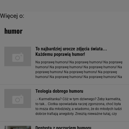
Więcej o:
humor
To najbardziej urocze zdjęcia świata...
Każdemu poprawią humor!
Na poprawę humoru! Na poprawę humoru! Na poprawę
humoru! Na poprawę humoru! Na poprawę humoru! Na
poprawę humoru! Na poprawę humoru! Na poprawę
humoru! Na poprawę humoru! Na poprawę humoru! Na
poprawę humoru! Na poprawę humoru! Na poprawę
humoru! Na poprawę humoru! Na poprawę humoru! Na
Teologia dobrego humoru
poprawę
. - Karmelitanka? Cóż w tym dziwnego? Żeby karmelita,
to tak... Ciotka opowiadała raczej zgorszona, choć była
to msza dla młodzieży, a wiadomo, że do młodych ludzi
dobrze trafiają anegdoty. Zresztą nieważne tutaj, czy
ksiądz nie przesadził. Ważne jest poczucie humoru na
tronie papieskim. Francuski dziennikarz
Dentysta z poczuciem humoru