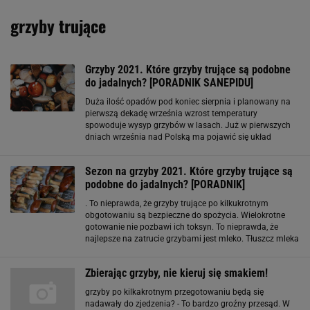
grzyby trujące
Grzyby 2021. Które grzyby trujące są podobne
do jadalnych? [PORADNIK SANEPIDU]
Duża ilość opadów pod koniec sierpnia i planowany na
pierwszą dekadę września wzrost temperatury
spowoduje wysyp grzybów w lasach. Już w pierwszych
dniach września nad Polską ma pojawić się układ
wysokiego ciśnienia, który da nam więcej dni ze słońcem,
wzrost temperatury i spadek liczby opadów. W
Sezon na grzyby 2021. Które grzyby trujące są
podobne do jadalnych? [PORADNIK]
. To nieprawda, że grzyby trujące po kilkukrotnym
obgotowaniu są bezpieczne do spożycia. Wielokrotne
gotowanie nie pozbawi ich toksyn. To nieprawda, że
najlepsze na zatrucie grzybami jest mleko. Tłuszcz mleka
ułatwia wchłanianie toksyn z grzybów. Przy zatruciu
powinno się wywołać wymioty, zabezpieczyć
Zbierając grzyby, nie kieruj się smakiem!
grzyby po kilkakrotnym przegotowaniu będą się
nadawały do zjedzenia? - To bardzo groźny przesąd. W