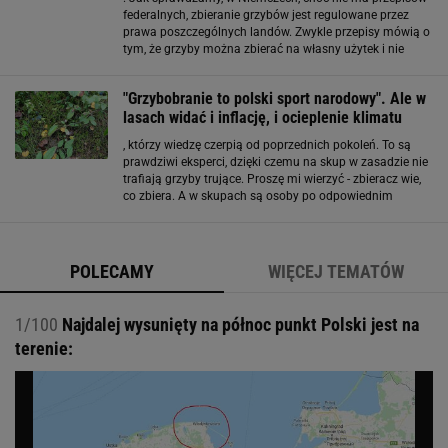
federalnych, zbieranie grzybów jest regulowane przez
prawa poszczególnych landów. Zwykle przepisy mówią o
tym, że grzyby można zbierać na własny użytek i nie
można ich później sprzedawać. Mowa też o zakazie
zbierania grzybów trujących
"Grzybobranie to polski sport narodowy". Ale w
lasach widać i inflację, i ocieplenie klimatu
, którzy wiedzę czerpią od poprzednich pokoleń. To są
prawdziwi eksperci, dzięki czemu na skup w zasadzie nie
trafiają grzyby trujące. Proszę mi wierzyć - zbieracz wie,
co zbiera. A w skupach są osoby po odpowiednim
przeszkoleniu w Sanepidzie - klasyfikatorzy wiedzą, jak
dany grzyb przyporządkować - wyjaśnia
POLECAMY
WIĘCEJ TEMATÓW
1/100
Najdalej wysunięty na północ punkt Polski jest na
terenie: