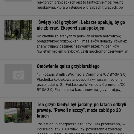
niektórych przypadkach jest to faktycznie możliwe, np.
muskaryna, która występuje w grzybach trujących, po
długim gotowaniu w wodzie zostanie zneutralizowana.
Ale np. amanityna, występująca w muchomorze
"Święty król grzybów". Lekarze apelują, by go
nie zbierać. Eksperci zaniepokojeni
Do chętnie zbieranych w polskich lasach borowików,
podgrzybków, rydzów, kani i maślaków dołączył również
znany trujący gatunek nazywany przez miłośników
"świętym królem grzybów", czyli muchomor czerwony. W
Internecie fani muchomora dzielą się poradami na temat
jego obróbki i wykorzystania, a także
Omówienie quizu grzybiarskiego
1. Fot.Eric Smith /Wikimedia Commons/CC BY-SA 3.0)
Płachetka kołpakowata, pospolity w naszym regionie
grzyb jadalny. 2. Fot.Lebrac/Wikimedia Commons/CC
BY-SA 3.0) Piestrzenica kasztanowata, grzyb trujący,
często mylony ze smardzem. 3. Fot.Jerzy Opioła (praca
własna)/Wikimedia Commons/ CC
Ten grzyb kiedyś był jadalny, po latach odkryli
prawdę. "Powoli niszczy", może zabić po 20
latach
, że jest on "niebezpiecznie trujący". Jak przekazano, "w
Polsce do lat 70. XX wieku był powszechnie zbierany i