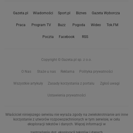
Gazeta.pl
Wiadomości
Sport.pl
Biznes
Gazeta Wyborcza
Praca
Program TV
Buzz
Pogoda
Wideo
Tok.FM
Poczta
Facebook
RSS
Copyright © Gazeta.pl sp. z o.o.
O Nas
Staże u nas
Reklama
Polityka prywatności
Wszystkie artykuły
Zasady korzystania z portalu
Zgłoś uwagi
Ustawienia prywatności
Właściciel niniejszego serwisu nie wyraża zgody na zwielokrotnianie ani inne
korzystanie z utworów rozpowszechnionych w tym serwisie, w celu
eksploracji tekstów i danych. Więcej informacji w
zastrzeżeniu dot. eksploracji tekstów i danych