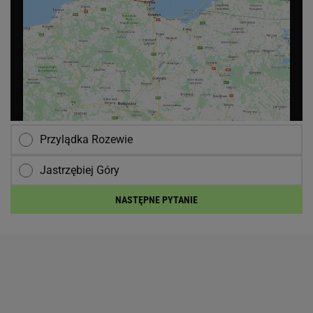
Przylądka Rozewie
Jastrzębiej Góry
NASTĘPNE PYTANIE