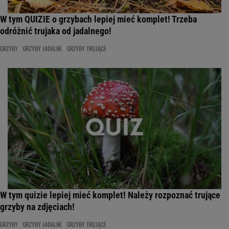
W tym QUIZIE o grzybach lepiej mieć komplet! Trzeba
odróżnić trujaka od jadalnego!
GRZYBY
GRZYBY JADALNE
GRZYBY TRUJĄCE
W tym quizie lepiej mieć komplet! Należy rozpoznać trujące
grzyby na zdjęciach!
GRZYBY
GRZYBY JADALNE
GRZYBY TRUJĄCE