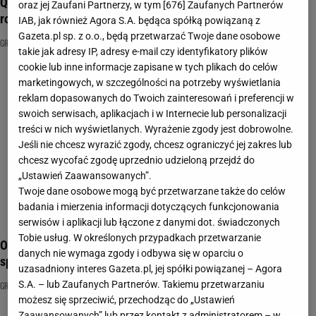
Quiz. 90% osób myli te grzyby. Sprawdź, czy dasz radę je
oraz jej Zaufani Partnerzy, w tym [
676
] Zaufanych Partnerów
rozpoznać!
IAB, jak również Agora S.A. będąca spółką powiązaną z
Gazeta.pl sp. z o.o., będą przetwarzać Twoje dane osobowe
GRZYBY JADALNE
GRZYBY TRUJĄCE
NAJNOWSZE QUIZY DZISIAJ DODANE
takie jak adresy IP, adresy e-mail czy identyfikatory plików
cookie lub inne informacje zapisane w tych plikach do celów
marketingowych, w szczególności na potrzeby wyświetlania
reklam dopasowanych do Twoich zainteresowań i preferencji w
swoich serwisach, aplikacjach i w Internecie lub personalizacji
treści w nich wyświetlanych. Wyrażenie zgody jest dobrowolne.
Jeśli nie chcesz wyrazić zgody, chcesz ograniczyć jej zakres lub
chcesz wycofać zgodę uprzednio udzieloną przejdź do
„Ustawień Zaawansowanych”.
Twoje dane osobowe mogą być przetwarzane także do celów
badania i mierzenia informacji dotyczących funkcjonowania
serwisów i aplikacji lub łączone z danymi dot. świadczonych
Tobie usług. W określonych przypadkach przetwarzanie
Odróżnisz grzyby jadalne od trujących? Pomyłka może cię
danych nie wymaga zgody i odbywa się w oparciu o
sporo kosztować
uzasadniony interes Gazeta.pl, jej spółki powiązanej – Agora
S.A. – lub Zaufanych Partnerów. Takiemu przetwarzaniu
GRZYBOBRANIE
GRZYBY JADALNE
GRZYBY TRUJĄCE
możesz się sprzeciwić, przechodząc do „Ustawień
Zaawansowanych” lub przez kontakt z administratorem – w