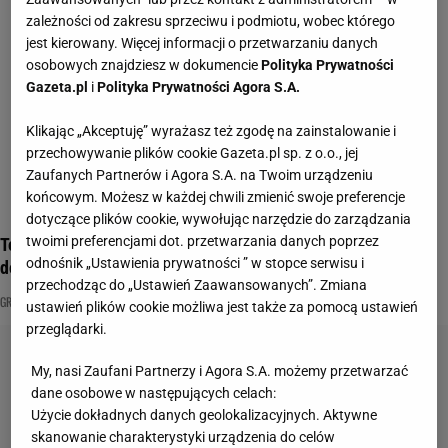
zależności od zakresu sprzeciwu i podmiotu, wobec którego
jest kierowany. Więcej informacji o przetwarzaniu danych
osobowych znajdziesz w dokumencie
Polityka Prywatności
Gazeta.pl
i
Polityka Prywatności Agora S.A.
Klikając „Akceptuję” wyrażasz też zgodę na zainstalowanie i
przechowywanie plików cookie Gazeta.pl sp. z o.o., jej
Zaufanych Partnerów i Agora S.A. na Twoim urządzeniu
końcowym. Możesz w każdej chwili zmienić swoje preferencje
dotyczące plików cookie, wywołując narzędzie do zarządzania
twoimi preferencjami dot. przetwarzania danych poprzez
To grzyb jadalny, niejadalny czy trujący? Bez punktów nie idź
odnośnik „Ustawienia prywatności ” w stopce serwisu i
do lasu
przechodząc do „Ustawień Zaawansowanych”. Zmiana
GRZYBOBRANIE
GRZYBY
GRZYBY JADALNE
ustawień plików cookie możliwa jest także za pomocą ustawień
przeglądarki.
My, nasi Zaufani Partnerzy i Agora S.A. możemy przetwarzać
dane osobowe w następujących celach:
Użycie dokładnych danych geolokalizacyjnych. Aktywne
skanowanie charakterystyki urządzenia do celów