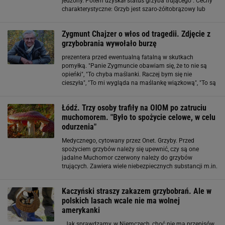
jedzony. Potem uzyskał status grzyba trującego". Cechy
charakterystyczne: Grzyb jest szaro-żółtobrązowy lub
oliwkowobrązowy. Młode grzyby tego typu są wypukłe,
jednak z upływem czasu ich kapelusze robią się szersze
Zygmunt Chajzer o włos od tragedii. Zdjęcie z
grzybobrania wywołało burzę
prezentera przed ewentualną fatalną w skutkach
pomyłką. "Panie Zygmuncie obawiam się, że to nie są
opieńki", "To chyba maślanki. Raczej bym się nie
cieszyła", "To mi wygląda na maślankę wiązkową", "To są
grzyby trujące, ich się nie zbiera". Dobrze, że pan zostawił,
bo to najprawdopodobniej opieńka wiązkowa
Łódź. Trzy osoby trafiły na OIOM po zatruciu
muchomorem. "Było to spożycie celowe, w celu
odurzenia"
Medycznego, cytowany przez Onet. Grzyby. Przed
spożyciem grzybów należy się upewnić, czy są one
jadalne Muchomor czerwony należy do grzybów
trujących. Zawiera wiele niebezpiecznych substancji m.in.
muskarynę, kwas ibotenowy czy muscymol. Do głównych
objawów zatrucia należą duszności, wymioty, biegunka.
Kaczyński straszy zakazem grzybobrań. Ale w
Może
polskich lasach wcale nie ma wolnej
amerykanki
. Jak sprawdzamy, w Niemczech, choć nie ma przepisów