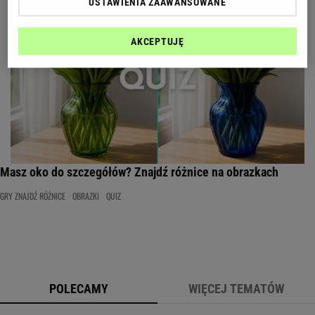
USTAWIENIA ZAAWANSOWANE
AKCEPTUJĘ
Masz oko do szczegółów? Znajdź różnice na obrazkach
GRY ZNAJDŹ RÓŻNICE
OBRAZKI
QUIZ
POLECAMY
WIĘCEJ TEMATÓW