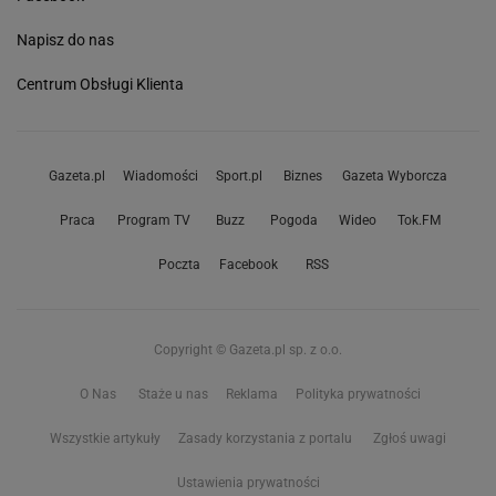
Napisz do nas
Centrum Obsługi Klienta
Gazeta.pl
Wiadomości
Sport.pl
Biznes
Gazeta Wyborcza
Praca
Program TV
Buzz
Pogoda
Wideo
Tok.FM
Poczta
Facebook
RSS
Copyright © Gazeta.pl sp. z o.o.
O Nas
Staże u nas
Reklama
Polityka prywatności
Wszystkie artykuły
Zasady korzystania z portalu
Zgłoś uwagi
Ustawienia prywatności