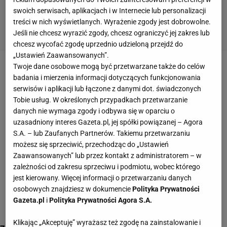
swoich serwisach, aplikacjach i w Internecie lub personalizacji
treści w nich wyświetlanych. Wyrażenie zgody jest dobrowolne.
Jeśli nie chcesz wyrazić zgody, chcesz ograniczyć jej zakres lub
chcesz wycofać zgodę uprzednio udzieloną przejdź do
„Ustawień Zaawansowanych”.
Twoje dane osobowe mogą być przetwarzane także do celów
gry znajdź różnice
badania i mierzenia informacji dotyczących funkcjonowania
serwisów i aplikacji lub łączone z danymi dot. świadczonych
Tobie usług. W określonych przypadkach przetwarzanie
danych nie wymaga zgody i odbywa się w oparciu o
uzasadniony interes Gazeta.pl, jej spółki powiązanej – Agora
S.A. – lub Zaufanych Partnerów. Takiemu przetwarzaniu
możesz się sprzeciwić, przechodząc do „Ustawień
Zaawansowanych” lub przez kontakt z administratorem – w
zależności od zakresu sprzeciwu i podmiotu, wobec którego
jest kierowany. Więcej informacji o przetwarzaniu danych
osobowych znajdziesz w dokumencie
Polityka Prywatności
Gazeta.pl
i
Polityka Prywatności Agora S.A.
Klikając „Akceptuję” wyrażasz też zgodę na zainstalowanie i