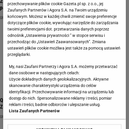
Znajdź różnice! Ten quiz oceni Twoją spostrzegawczość i
przechowywanie plików cookie Gazeta.pl sp. z o.o., jej
pamięć
Zaufanych Partnerów i Agora S.A. na Twoim urządzeniu
końcowym. Możesz w każdej chwili zmienić swoje preferencje
GRY ZNAJDŹ RÓŻNICE
GRY ŁAMIGŁÓWKI
QUIZ
dotyczące plików cookie, wywołując narzędzie do zarządzania
twoimi preferencjami dot. przetwarzania danych poprzez
odnośnik „Ustawienia prywatności ” w stopce serwisu i
przechodząc do „Ustawień Zaawansowanych”. Zmiana
ustawień plików cookie możliwa jest także za pomocą ustawień
przeglądarki.
My, nasi Zaufani Partnerzy i Agora S.A. możemy przetwarzać
dane osobowe w następujących celach:
Użycie dokładnych danych geolokalizacyjnych. Aktywne
skanowanie charakterystyki urządzenia do celów
identyfikacji. Przechowywanie informacji na urządzeniu lub
dostęp do nich. Spersonalizowane reklamy i treści, pomiar
Quiz: Usunęliśmy jeden szczegół ze słynnych obrazów.
reklam i treści, badnie odbiorców i ulepszanie usług.
Zauważysz, który?
Lista Zaufanych Partnerów
GRY ZNAJDŹ RÓŻNICE
MALARSTWO
OBRAZY